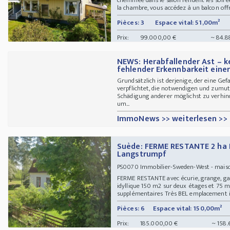
la chambre, vous accédez à un balcon offr
Pièces: 3
Espace vital: 51,00m²
Prix:
99.000,00 €
~ 84.8
NEWS: Herabfallender Ast – k
fehlender Erkennbarkeit ein
Grundsätzlich ist derjenige, der eine Gef
verpflichtet, die notwendigen und zumu
Schädigung anderer möglichst zu verhind
um...
ImmoNews >> weiterlesen >>
Suède: FERME RESTANTE 2 ha 
Langstrumpf
Immobilier-Sweden-West - maiso
PS0070
FERME RESTANTE avec écurie, grange, gar
idyllique 150 m2 sur deux étages et 75 m
supplémentaires Très BEL emplacement isol
Pièces: 6
Espace vital: 150,00m²
Prix:
185.000,00 €
~ 158.