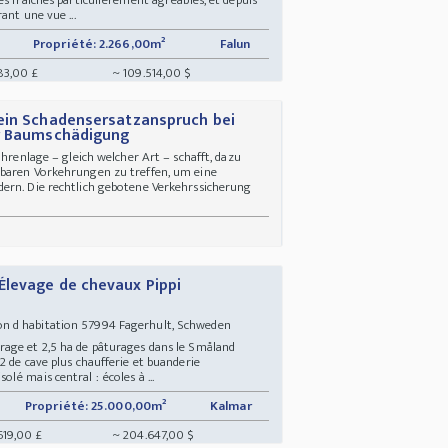
ant une vue ...
Propriété: 2.266,00m²
Falun
83,00 £
~ 109.514,00 $
ein Schadensersatzanspruch bei
er Baumschädigung
ahrenlage – gleich welcher Art – schafft, dazu
tbaren Vorkehrungen zu treffen, um eine
ern. Die rechtlich gebotene Verkehrssicherung
Élevage de chevaux Pippi
n d habitation 57994 Fagerhult, Schweden
age et 2,5 ha de pâturages dans le Småland
2 de cave plus chaufferie et buanderie
é mais central : écoles à ...
Propriété: 25.000,00m²
Kalmar
619,00 £
~ 204.647,00 $