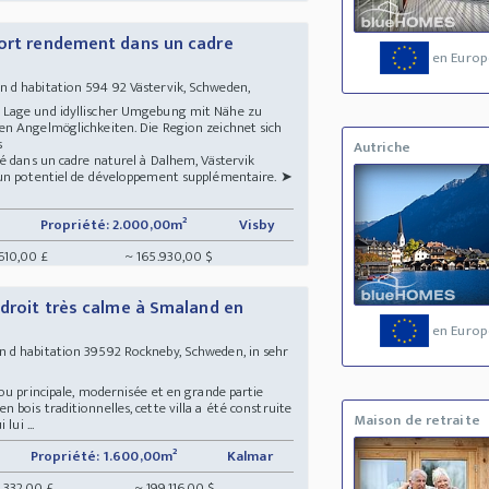
fort rendement dans un cadre
en Europ
 d habitation 594 92 Västervik, Schweden,
 Lage und idyllischer Umgebung mit Nähe zu
n Angelmöglichkeiten. Die Region zeichnet sich
us
Autriche
é dans un cadre naturel à Dalhem, Västervik
 un potentiel de développement supplémentaire. ➤
Propriété: 2.000,00m²
Visby
610,00 £
~ 165.930,00 $
ndroit très calme à Smaland en
en Europ
 d habitation 39592 Rockneby, Schweden, in sehr
ou principale, modernisée et en grande partie
bois traditionnelles, cette villa a été construite
Maison de retraite
lui ...
Propriété: 1.600,00m²
Kalmar
.332,00 £
~ 199.116,00 $