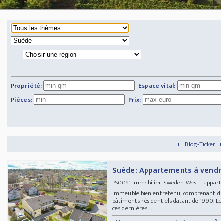
Propriété:
Espace vital:
Pièces:
Prix:
+++ Blog-Ticker: +++
Tipps und Tricks
Suède: Appartements à vendr
Immobilier-Sweden-West - appa
PS0091
Immeuble bien entretenu, comprenant di
bâtiments résidentiels datant de 1990. Le
ces dernières ...