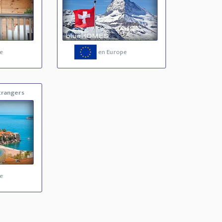
e
en Europe
trangers
e