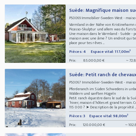
Suède: Magnifique maison su
Immobilier-Sweden-West - maison 
PS0069
Värmland in der Nähe von Kristinehamn 
Picasso-Skulptur und allem was du fürs 
Une maison dans le Värmland - Suède - pr
maison avec une âme ? Un endroit qui te p
place pour tes rêves ...
Pièces: 4
Espace vital: 117,00m²
Prix:
85.000,00 €
~ 72.
Suède: Petit ranch de chevaux
Immobilier-Sweden-West - maison
PS0067
Pferderanch im Süden Schwedens in unb
Wäldern und sanften Hügeln
Petit ranch équestre dans le sud de la Su
´hiver, maison d´hôtes et grand terrain. C
115 000 ? ➤ Description de la propriété ..
Pièces: 3
Espace vital: 98,00m²
Prix:
120.000,00 €
~ 102.