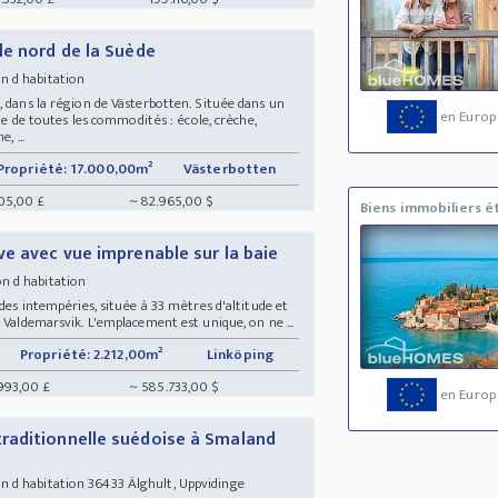
le nord de la Suède
n d habitation
, dans la région de Västerbotten. Située dans un
en Europ
cie de toutes les commodités : école, crèche,
, ...
Propriété: 17.000,00m²
Västerbotten
05,00 £
~ 82.965,00 $
Biens immobiliers é
e avec vue imprenable sur la baie
n d habitation
 des intempéries, située à 33 mètres d'altitude et
 Valdemarsvik. L'emplacement est unique, on ne ...
Propriété: 2.212,00m²
Linköping
993,00 £
~ 585.733,00 $
en Europ
raditionnelle suédoise à Smaland
 d habitation 36433 Älghult, Uppvidinge