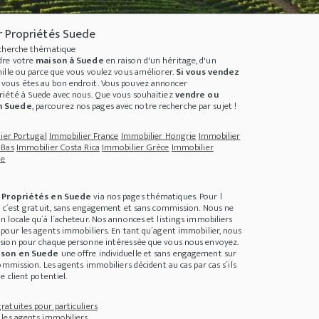
 Propriétés Suede
echerche thématique
dre votre
maison à Suede
en raison d'un héritage, d'un
ille ou parce que vous voulez vous améliorer.
Si vous vendez
, vous êtes au bon endroit. Vous pouvez annoncer
riété à Suede
avec nous. Que vous souhaitiez
vendre ou
n Suede
, parcourez nos pages avec notre recherche par sujet !
ier Portugal
Immobilier France
Immobilier Hongrie
Immobilier
-Bas
Immobilier Costa Rica
Immobilier Grèce
Immobilier
ie
e
Propriétés en Suede
via nos pages thématiques. Pour l
swanderparadies Dominikanische Republik - Tauchgebiete und begehrte Tauchspots
, c´est gratuit, sans engagement et sans commission. Nous ne
 locale qu´à l´acheteur. Nos annonces et listings immobiliers
pour les agents immobiliers. En tant qu´agent immobilier, nous
sion pour chaque personne intéressée que vous nous envoyez.
ison en Suede
une offre individuelle et sans engagement sur
ommission. Les agents immobiliers décident au cas par cas s´ils
e client potentiel.
atuites pour particuliers
les agents immobiliers