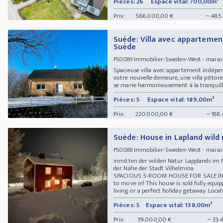
Pièces: 26
Espace vital: 700,00m²
Prix:
566.000,00 €
~ 485
Suède: Villa avec appartemen
Suède
Immobilier-Sweden-West - maiso
PS0089
Spacieuse villa avec appartement indépe
votre nouvelle demeure, une villa pittor
se marie harmonieusement à la tranquillité
Pièces: 5
Espace vital: 189,00m²
Prix:
220.000,00 €
~ 188
Suède: House in Lapland wild
Immobilier-Sweden-West - maison 
PS0088
inmitten der wilden Natur Lapplands im 
der Nähe der Stadt Vilhelmina
SPACIOUS 5-ROOM HOUSE FOR SALE IN
to move in! This house is sold fully equ
living or a perfect holiday getaway. Locate
Pièces: 5
Espace vital: 138,00m²
Prix:
39.000,00 €
~ 33.