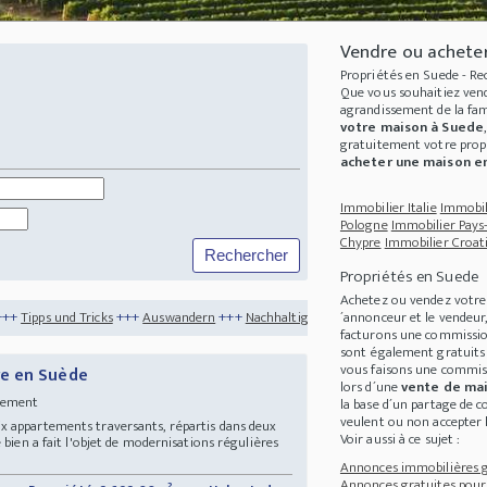
Vendre ou acheter
Propriétés en Suede - R
Que vous souhaitiez ven
agrandissement de la fam
votre maison à Suede
gratuitement votre
prop
acheter une maison e
Immobilier Italie
Immobil
Pologne
Immobilier Pays
Chypre
Immobilier Croat
Propriétés en Suede
Achetez ou vendez votr
+++
Auswandern
+++
Nachhaltigkeit
+++
Nachhaltigkeit im Immobilienbau
+++
Au
´annonceur et le vendeur
facturons une commission
sont également gratuits 
vous faisons une commis
e en Suède
lors d´une
vente de ma
rtement
la base d´un partage de c
veulent ou non accepter l
x appartements traversants, répartis dans deux
Voir aussi à ce sujet :
 bien a fait l'objet de modernisations régulières
Annonces immobilières gr
Annonces gratuites pour 