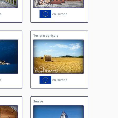
e
en Europe
Terrain agricole
e
en Europe
Suisse