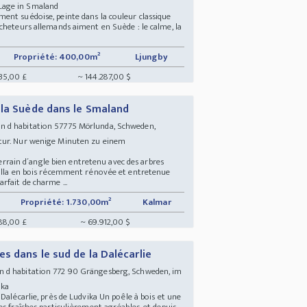
Lage in Smaland
ent suédoise, peinte dans la couleur classique
cheteurs allemands aiment en Suède : le calme, la
.
Propriété: 400,00m²
Ljungby
835,00 £
~ 144.287,00 $
 la Suède dans le Smaland
 d habitation 57775 Mörlunda, Schweden,
tur. Nur wenige Minuten zu einem
 terrain d´angle bien entretenu avec des arbres
villa en bois récemment rénovée et entretenue
rfait de charme ...
Propriété: 1.730,00m²
Kalmar
88,00 £
~ 69.912,00 $
s dans le sud de la Dalécarlie
 d habitation 772 90 Grängesberg, Schweden, im
vika
Dalécarlie, près de Ludvika Un poêle à bois et une
s fraîches particulièrement agréables, et depuis