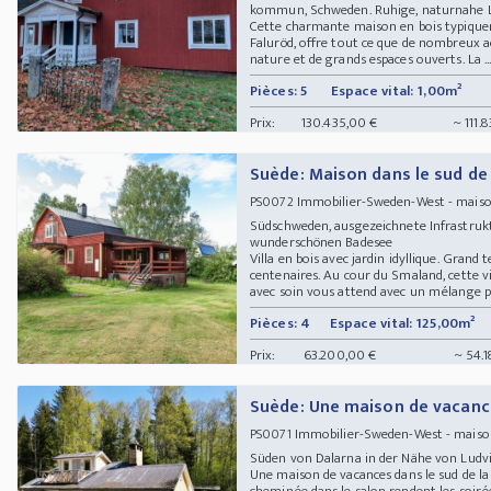
kommun, Schweden. Ruhige, naturnahe 
Cette charmante maison en bois typiquem
Faluröd, offre tout ce que de nombreux a
nature et de grands espaces ouverts. La ..
Pièces: 5
Espace vital: 1,00m²
Prix:
130.435,00 €
~ 111.
Suède: Maison dans le sud de
Immobilier-Sweden-West - maison
PS0072
Südschweden, ausgezeichnete Infrastruk
wunderschönen Badesee
Villa en bois avec jardin idyllique. Grand
centenaires. Au cour du Smaland, cette 
avec soin vous attend avec un mélange pa
Pièces: 4
Espace vital: 125,00m²
Prix:
63.200,00 €
~ 54.1
Suède: Une maison de vacance
Immobilier-Sweden-West - maison
PS0071
Süden von Dalarna in der Nähe von Lud
Une maison de vacances dans le sud de la 
cheminée dans le salon rendent les soirée