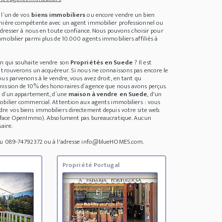
 l´un de vos
biens immobiliers
ou encore vendre un bien
anière compétente avec un agent immobilier professionnel ou
 adresser à nous en toute confiance. Nous pouvons choisir pour
mobilier parmi plus de 10.000 agents immobiliers affiliés à
un qui souhaite vendre son
Propriétés en Suede
? Il est
 trouverons un acquéreur. Si nous ne connaissons pas encore le
us parvenons à le vendre, vous avez droit, en tant qu
ission de 10% des honoraires d´agence que nous avons perçus.
se d´un appartement, d´une
maison à vendre en Suede
, d'un
obilier commercial. Attention aux agents immobiliers : vous
re vos biens immobiliers directement depuis votre site web.
terface OpenImmo). Absolument pas bureaucratique. Aucun
aire.
 au 089-74792372 ou à l'adresse info@blueHOMES.com.
Propriété Portugal