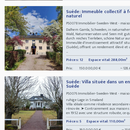
Suède: Immeuble collectif à 
naturel
Immobilier-Sweden-West - maison
PS0078
Dalhem Gamla, Schweden, in naturnaher
Wald, Naturreservaten und Seen mit gute
durch reiches Tierleben, schöne Natur a
Immeuble d'investissement attractif situ
(Suède), offrant un rendement élevé et
...
Pièces: 12
Espace vital: 288,00m²
Prix:
150.000,00 €
~ 128.
Suède: Villa située dans un e
Suède
Immobilier-Sweden-West - maison
PS0076
ruhige Lage in Smaland
Villa idéale comme résidence secondaire 
rénovée. ➤ Contrairement aux maisons en 
en 1952 avec une structure robuste, ce qui 
Pièces: 5
Espace vital: 110,00m²
Prix:
180.000,00 €
~ 154