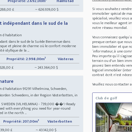
Propriété: 2.692,00m²
Halmstad
Si vous souhaitez vendre
.288,00 £
~ 626.109,00 $
immobilier spécial de m
spécialisé, veuillez vous
t indépendant dans le sud de la
vous le meilleur agent im
notre réseau mondial.
n d habitation
Vous connaissez quelqu´
ndant dans le sud de la Suède Bienvenue dans
presque certain que nous
esque et pleine de charme où le confort moderne
bien immobilier et que no
 idyllique de la ...
´informateur, à une comm
Peu importe qu´il s´agis
Propriété: 2.998,00m²
Västeras
terrain ou d'un bien imm
pouvez bien entendu vend
.628,00 £
~ 243.364,00 $
logiciel immobilier (in
contrat écrit n'est nécess
 nature
Veuillez nous contacter
d habitation 91291 Vilhelmina, Schweden,
Norden Schwedens, in der Region Västerbotten, in
Club de golf
 SWEDEN (VILHELMINA) - ?39,000 ��✨Ready
ipped with everything you need for year-round
d in the north ...
Propriété: 207,00m²
Västerbotten
439,00 £
~ 43.142,00 $