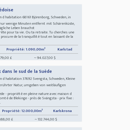
édoise
d habitation 68161 Björenborg, Schweden, in
nur wenige Minuten entfernt mit Schärenküste,
tägliche Leben brauchst
ête pour ta vie. Ou ta retraite. Tu cherches une
rocure de la tranquillité tout en laissant de la
Propriété: 1.090,00m²
Karlstad
879,00 £
~ 94.027,00 $
 dans le sud de la Suède
 d habitation 37692 Svengsta, Schweden, Kleine
erührter Natur, umgeben von weitläufigen
ède - propriété en pleine nature avec maison d
omté de Blekinge - près de Svängsta - prix fixe :
.
Propriété: 12.000,00m²
Karlskrona
888,00 £
~ 132.744,00 $