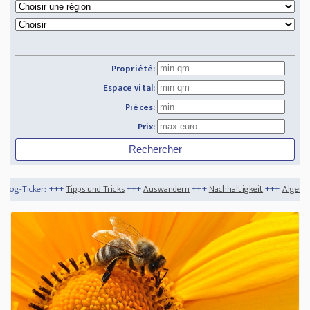
Propriété:
Espace vital:
Pièces:
Prix:
+
Tipps und Tricks
+++
Auswandern
+++
Nachhaltigkeit
+++
Algerien - ein Länderpo