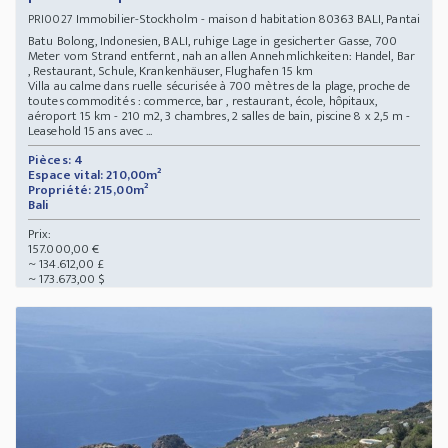
Immobilier-Stockholm - maison d habitation 80363 BALI, Pantai
PRI0027
Batu Bolong, Indonesien, BALI, ruhige Lage in gesicherter Gasse, 700
Meter vom Strand entfernt, nah an allen Annehmlichkeiten: Handel, Bar
, Restaurant, Schule, Krankenhäuser, Flughafen 15 km
Villa au calme dans ruelle sécurisée à 700 mètres de la plage, proche de
toutes commodités : commerce, bar , restaurant, école, hôpitaux,
aéroport 15 km - 210 m2, 3 chambres, 2 salles de bain, piscine 8 x 2,5 m -
Leasehold 15 ans avec ...
Pièces: 4
Espace vital: 210,00m²
Propriété: 215,00m²
Bali
Prix:
157.000,00 €
~ 134.612,00 £
~ 173.673,00 $