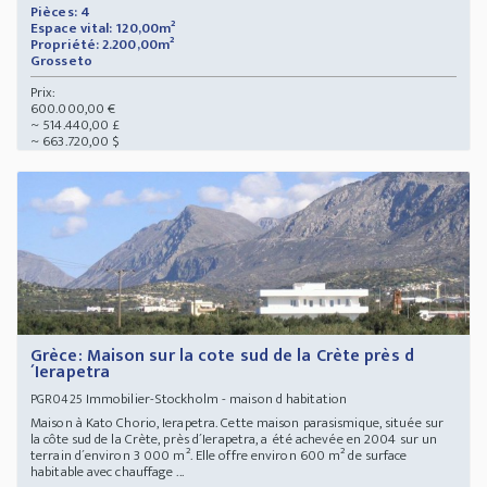
Pièces: 4
Espace vital: 120,00m²
Propriété: 2.200,00m²
Grosseto
Prix:
600.000,00 €
~ 514.440,00 £
~ 663.720,00 $
Grèce: Maison sur la cote sud de la Crète près d
´Ierapetra
Immobilier-Stockholm - maison d habitation
PGR0425
Maison à Kato Chorio, Ierapetra. Cette maison parasismique, située sur
la côte sud de la Crète, près d´Ierapetra, a été achevée en 2004 sur un
terrain d´environ 3 000 m². Elle offre environ 600 m² de surface
habitable avec chauffage ...