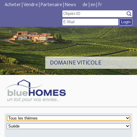
Acheter
|
Vendre
|
Partenaire
|
News
de
|
en
|
fr
DOMAINE VITICOLE