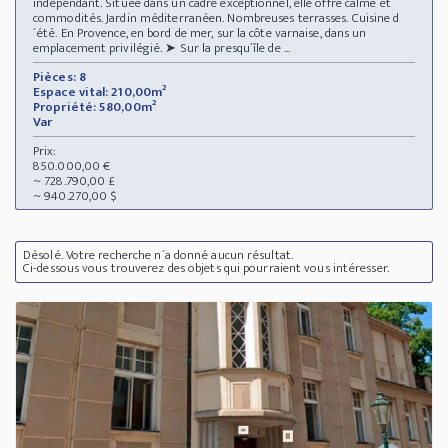
indépendant. Située dans un cadre exceptionnel, elle offre calme et
commodités. Jardin méditerranéen. Nombreuses terrasses. Cuisine d
´été. En Provence, en bord de mer, sur la côte varnaise, dans un
emplacement privilégié. ➤ Sur la presqu´île de ...
Pièces: 8
Espace vital: 210,00m²
Propriété: 580,00m²
Var
Prix:
850.000,00 €
~ 728.790,00 £
~ 940.270,00 $
Désolé. Votre recherche n´a donné aucun résultat.
Ci-dessous vous trouverez des objets qui pourraient vous intéresser.