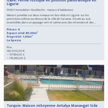
Italie: Ferme rustique en position panoramique en
Ligurie
Immobilier-Stockholm - maison d habitation
PI0631
Maison jumelée sur deux niveaux en bon état en Ligurie sur les
premières collines au-dessus de la ville de Sarzana. Située au sud,
ensoleillée, dans un paysage vert et calme avec des oliveraies et des ...
Pièces: 4
Espace vital: 80,00m²
Propriété: 1,00m²
La Spezia
Prix:
160.000,00 €
~ 137.184,00 £
~ 176.992,00 $
Turquie: Maison mitoyenne Antalya Manavgat Side