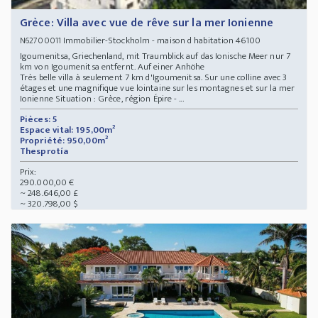
Grèce: Villa avec vue de rêve sur la mer Ionienne
Immobilier-Stockholm - maison d habitation 46100
N62700011
Igoumenitsa, Griechenland, mit Traumblick auf das Ionische Meer nur 7
km von Igoumenitsa entfernt. Auf einer Anhöhe
Très belle villa à seulement 7 km d'Igoumenitsa. Sur une colline avec 3
étages et une magnifique vue lointaine sur les montagnes et sur la mer
Ionienne Situation : Grèce, région Épire - ...
Pièces: 5
Espace vital: 195,00m²
Propriété: 950,00m²
Thesprotía
Prix:
290.000,00 €
~ 248.646,00 £
~ 320.798,00 $