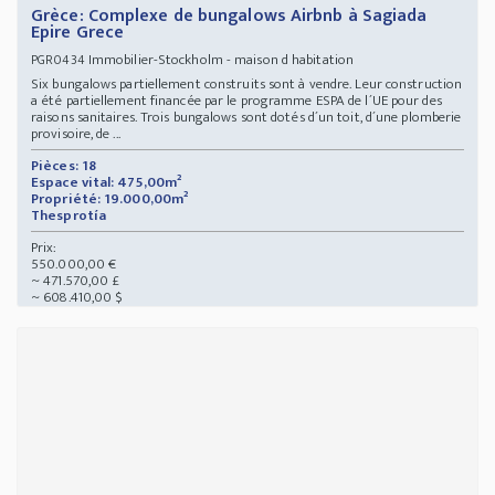
Grèce: Complexe de bungalows Airbnb à Sagiada
Epire Grece
Immobilier-Stockholm - maison d habitation
PGR0434
Six bungalows partiellement construits sont à vendre. Leur construction
a été partiellement financée par le programme ESPA de l´UE pour des
raisons sanitaires. Trois bungalows sont dotés d´un toit, d´une plomberie
provisoire, de ...
Pièces: 18
Espace vital: 475,00m²
Propriété: 19.000,00m²
Thesprotía
Prix:
550.000,00 €
~ 471.570,00 £
~ 608.410,00 $