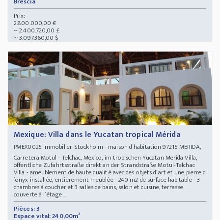
Brescia
Prix:
2.800.000,00 €
~ 2.400.720,00 £
~ 3.097.360,00 $
Mexique: Villa dans le Yucatan tropical Mérida
Immobilier-Stockholm - maison d habitation 97215 MERIDA,
PMEX0025
Carretera Motul - Telchac, Mexico, im tropischen Yucatan Merida Villa,
öffentliche Zufahrtsstraße direkt an der Strandstraße Motul-Telchac
Villa - ameublement de haute qualité avec des objets d´art et une pierre d
´onyx installée, entièrement meublée - 240 m2 de surface habitable - 3
chambres à coucher et 3 salles de bains, salon et cuisine, terrasse
couverte à l´étage ...
Pièces: 3
Espace vital: 240,00m²