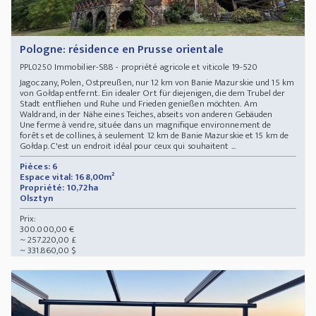
Pologne: résidence en Prusse orientale
Immobilier-S88 - propriété agricole et viticole 19-520
PPL0250
Jagoczany, Polen, Ostpreußen, nur 12 km von Banie Mazurskie und 15 km
von Gołdap entfernt. Ein idealer Ort für diejenigen, die dem Trubel der
Stadt entfliehen und Ruhe und Frieden genießen möchten. Am
Waldrand, in der Nähe eines Teiches, abseits von anderen Gebäuden
Une ferme à vendre, située dans un magnifique environnement de
forêts et de collines, à seulement 12 km de Banie Mazurskie et 15 km de
Gołdap. C'est un endroit idéal pour ceux qui souhaitent ...
Pièces: 6
Espace vital: 168,00m²
Propriété: 10,72ha
Olsztyn
Prix:
300.000,00 €
~ 257.220,00 £
~ 331.860,00 $