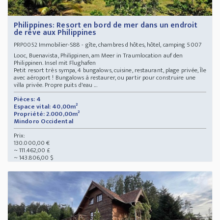
Philippines: Resort en bord de mer dans un endroit
de rêve aux Philippines
Immobilier-S88 - gîte, chambres d hôtes, hôtel, camping 5007
PRP0052
Looc, Buenavista, Philippinen, am Meer in Traumlocation auf den
Philippinen. Insel mit Flughafen
Petit resort très sympa, 4 bungalows, cuisine, restaurant, plage privée, Île
avec aéroport ! Bungalows à restaurer, ou partir pour construire une
villa privée. Propre puits d'eau ...
Pièces: 4
Espace vital: 40,00m²
Propriété: 2.000,00m²
Mindoro Occidental
Prix:
130.000,00 €
~ 111.462,00 £
~ 143.806,00 $