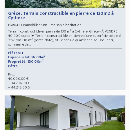
Grèce: Terrain constructible en pierre de 130m2 à
Cythère
Immobilier-S88 - maison d habitation
PGR0433
Terrain constructible en pierre de 130 m² à Cythère, Grèce - À VENDRE
40 000 euros ➤ Terrain constructible en pierre d´une superficie totale d
´environ 130 m² (pente plate), situé dans le quartier de Koussounari,
commune de ...
Pièces: 1
Espace vital: 36,00m²
Propriété: 130,00m²
Pátra
Prix:
40.000,00 €
~ 34.296,00 £
~ 44.248,00 $