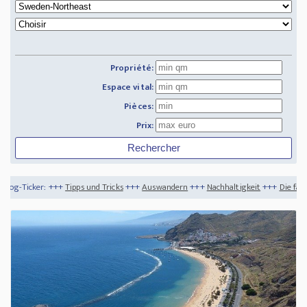
Propriété:
Espace vital:
Pièces:
Prix:
ipps und Tricks
+++
Auswandern
+++
Nachhaltigkeit
+++
Die faszinierendsten Tauch