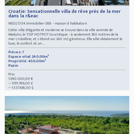
Croatie: Sensationnelle villa de rêve près de la mer
dans la r&eac
Immobilier-S88 - maison d habitation
N65520134
Cette villa élégante et moderne se trouve dans la ville animée de
Medulin, le TOP HOTPOT touristique - à seulement 180 mètres de la
mer cristalline, et s´étend sur 240 m2 généreux. Elle allie idéalement le
luxe, le confort et un ...
Pièces: 7
Espace vital: 240,00m²
Propriété: 450,00m²
Pazin
Prix:
1.390.000,00 €
~ 1.191.786,00 £
~ 1.537.618,00 $