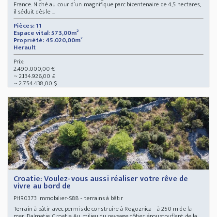
France. Niché au cour d´un magnifique parc bicentenaire de 4,5 hectares,
il séduit dès le ...
Pièces: 11
Espace vital: 573,00m²
Propriété: 45.020,00m²
Herault
Prix:
2.490.000,00 €
~ 2.134.926,00 £
~ 2.754.438,00 $
Croatie: Voulez-vous aussi réaliser votre rêve de
vivre au bord de
Immobilier-S88 - terrains à bâtir
PHR0373
Terrain à bâtir avec permis de construire à Rogoznica - à 250 m de la
mer, Dalmatie, Croatie Au milieu du paysage côtier époustouflant de la