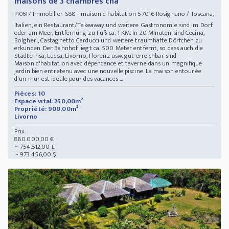
maisons de 3 chambres cha
Immobilier-S88 - maison d habitation 57016 Rosignano / Toscana,
PI0617
Italien, ein Restaurant/Takeaway und weitere Gastronomie sind im Dorf
oder am Meer, Entfernung zu Fuß ca. 1 KM. In 20 Minuten sind Cecina,
Bolgheri, Castagnetto Carducci und weitere traumhafte Dörfchen zu
erkunden. Der Bahnhof liegt ca. 500 Meter entfernt, so dass auch die
Städte Pisa, Lucca, Livorno, Florenz usw. gut erreichbar sind
Maison d'habitation avec dépendance et taverne dans un magnifique
jardin bien entretenu avec une nouvelle piscine. La maison entourée
d'un mur est idéale pour des vacances ...
Pièces: 10
Espace vital: 250,00m²
Propriété: 900,00m²
Livorno
Prix:
880.000,00 €
~ 754.512,00 £
~ 973.456,00 $