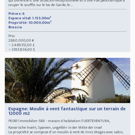
qui bénéficie d'une situation exceptionnelle et d'une vue panoramique à
couper le souffle sur le lac de Garde, le ...
Pièces: 6
Espace vital: 1.153,00m²
Propriété: 10.000,00m²
Brescia
Prix:
2.880.000,00 €
~ 2.469.312,00 £
~ 3.185.856,00 $
Espagne: Moulin à vent fantastique sur un terrain de
12000 m2
Immobilier-S88 - maison d habitation FUERTEVENTURA,
PE0811
Kanarische Inseln, Spanien, ungefähr in der Mitte der Insel
La propriété se compose d'un moulin à vent de trois étages avec salon,