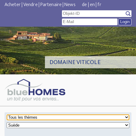
Acheter
|
Vendre
|
Partenaire
|
News
de
|
en
|
fr
DOMAINE VITICOLE