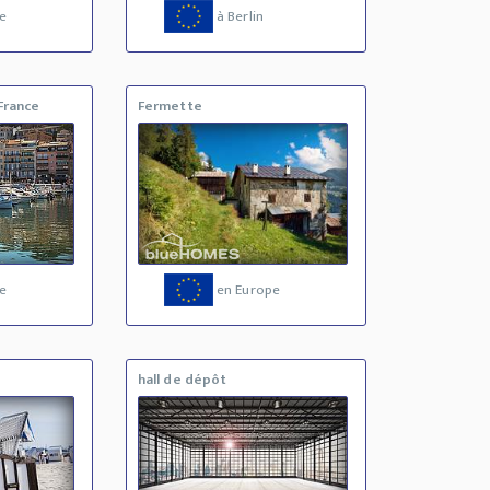
e
à Berlin
France
Fermette
e
en Europe
hall de dépôt