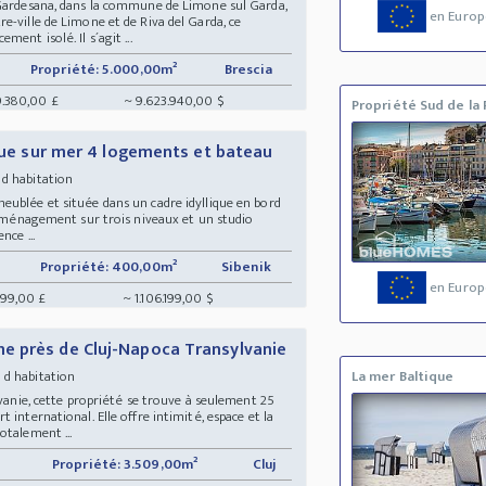
 Gardesana, dans la commune de Limone sul Garda,
en Europ
e-ville de Limone et de Riva del Garda, ce
ent isolé. Il s´agit ...
Propriété: 5.000,00m²
Brescia
9.380,00 £
~ 9.623.940,00 $
Propriété Sud de la 
 vue sur mer 4 logements et bateau
 d habitation
eublée et située dans un cadre idyllique en bord
d´aménagement sur trois niveaux et un studio
nce ...
Propriété: 400,00m²
Sibenik
en Europ
399,00 £
~ 1.106.199,00 $
e près de Cluj-Napoca Transylvanie
n d habitation
La mer Baltique
lvanie, cette propriété se trouve à seulement 25
 international. Elle offre intimité, espace et la
otalement ...
Propriété: 3.509,00m²
Cluj