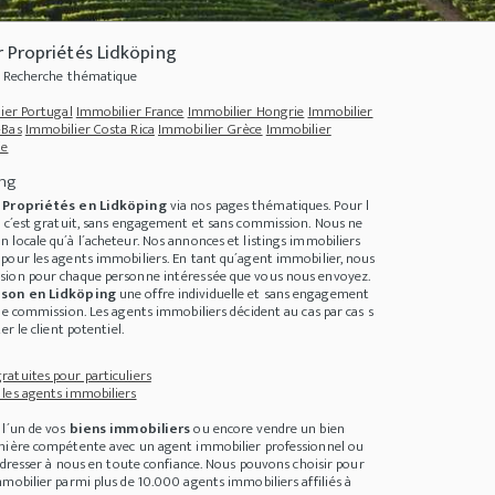
 Propriétés Lidköping
 - Recherche thématique
ier Portugal
Immobilier France
Immobilier Hongrie
Immobilier
-Bas
Immobilier Costa Rica
Immobilier Grèce
Immobilier
ie
ing
e
Propriétés en Lidköping
via nos pages thématiques. Pour l
, c´est gratuit, sans engagement et sans commission. Nous ne
 locale qu´à l´acheteur. Nos annonces et listings immobiliers
pour les agents immobiliers. En tant qu´agent immobilier, nous
sion pour chaque personne intéressée que vous nous envoyez.
son en Lidköping
une offre individuelle et sans engagement
de commission. Les agents immobiliers décident au cas par cas s
 machen Sie Ihren Garten fit für den Herbst
+++
Dinge mit denen man nicht nach K
er le client potentiel.
atuites pour particuliers
les agents immobiliers
 l´un de vos
biens immobiliers
ou encore vendre un bien
anière compétente avec un agent immobilier professionnel ou
 adresser à nous en toute confiance. Nous pouvons choisir pour
mobilier parmi plus de 10.000 agents immobiliers affiliés à