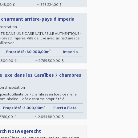
.848,00 £
~ 575.224,00 $
le charmant arrière-pays d'Imperia
 habitation
NTS DANS UNE OASE NATURELLE AUTHENTIQUE -
pays d'Imperia. Villa de luxe avec six hectares de
ines en ...
Propriété: 60.000,00m²
Imperia
3.500,00 £
~ 2.765.500,00 $
e luxe dans les Caraïbes 7 chambres
son d habitation
 époustouflante de 7 chambres en bord de mer à
dominicaine - idéale comme propriété à ...
Propriété: 3.000,00m²
Puerto Plata
7.760,00 £
~ 2.654.880,00 $
urch Notwegerecht
ungsmäßigen Benutzung notwendige Verbindung