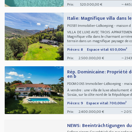
Prix:
520.000,00 €
~ 445
Italie: Magnifique villa dans 
Immobilier-Lidkoeping - maison d
PI0581
VILLA DE LUXE AVEC TROIS APPARTEME
Magnifique villa dans le charmant arrière-
terrain dans un magnifique paysage de coll
Pièces: 8
Espace vital: 650,00m²
Prix:
2.500.000,00 €
~ 2.14
Rép. Dominicaine: Propriété d
en b
Immobilier-Lidkoeping - mai
PDOM0065
À vendre : une villa de luxe absolument
Sosúa, sur la côte nord de la République 
Pièces: 9
Espace vital: 700,00m²
Prix:
2.400.000,00 €
~ 2.05
NEWS: Beeinträchtigungen d
Sofern einem Grundstück die zur ordn