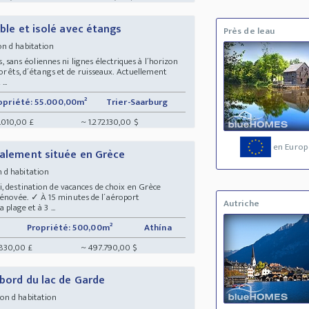
ible et isolé avec étangs
Près de leau
on d habitation
gs, sans éoliennes ni lignes électriques à l´horizon
 forêts, d´étangs et de ruisseaux. Actuellement
...
opriété: 55.000,00m²
Trier-Saarburg
.010,00 £
~ 1.272.130,00 $
en Europ
éalement située en Grèce
n d habitation
, destination de vacances de choix en Grèce
novée. ✓ À 15 minutes de l´aéroport
Autriche
plage et à 3 ...
Propriété: 500,00m²
Athína
830,00 £
~ 497.790,00 $
 bord du lac de Garde
son d habitation