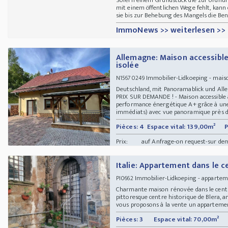
mit einem öffentlichen Wege fehlt, kann
sie bis zur Behebung des Mangels die Ben
ImmoNews >> weiterlesen >>
Allemagne: Maison accessible
isolée
Immobilier-Lidkoeping - mais
N15670249
Deutschland, mit Panoramablick und All
PRIX SUR DEMANDE ! - Maison accessible 
performance énergétique A+ grâce à une 
immédiats) avec vue panoramique près de
Pièces: 4
Espace vital: 139,00m²
P
Prix:
auf Anfrage-on request-sur de
Italie: Appartement dans le c
Immobilier-Lidkoeping - appart
PI0662
Charmante maison rénovée dans le centre 
pittoresque centre historique de Blera, an
vous proposons à la vente un appartemen
Pièces: 3
Espace vital: 70,00m²