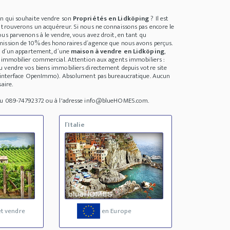
un qui souhaite vendre son
Propriétés en Lidköping
? Il est
 trouverons un acquéreur. Si nous ne connaissons pas encore le
us parvenons à le vendre, vous avez droit, en tant qu
ission de 10% des honoraires d´agence que nous avons perçus.
se d´un appartement, d´une
maison à vendre en Lidköping
,
n immobilier commercial. Attention aux agents immobiliers :
 vendre vos biens immobiliers directement depuis votre site
 (interface OpenImmo). Absolument pas bureaucratique. Aucun
aire.
 au 089-74792372 ou à l'adresse info@blueHOMES.com.
l´Italie
t vendre
en Europe