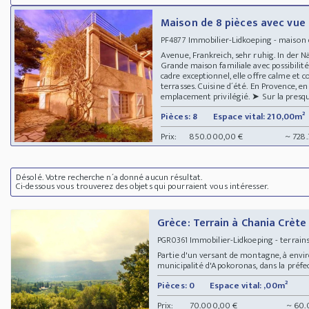
Maison de 8 pièces avec vue 
Immobilier-Lidkoeping - maison
PF4877
Avenue, Frankreich, sehr ruhig. In der 
Grande maison familiale avec possibilit
cadre exceptionnel, elle offre calme e
terrasses. Cuisine d´été. En Provence, en
emplacement privilégié. ➤ Sur la presqu´î
Pièces: 8
Espace vital: 210,00m²
Prix:
850.000,00 €
~ 728
Désolé. Votre recherche n´a donné aucun résultat.
Ci-dessous vous trouverez des objets qui pourraient vous intéresser.
Grèce: Terrain à Chania Crète
Immobilier-Lidkoeping - terrain
PGR0361
Partie d'un versant de montagne, à enviro
municipalité d'Apokoronas, dans la préfectu
Pièces: 0
Espace vital: ,00m²
Prix:
70.000,00 €
~ 60.