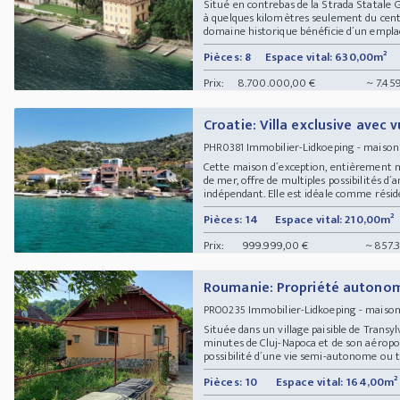
Situé en contrebas de la Strada Statale
à quelques kilomètres seulement du centr
domaine historique bénéficie d´un emplacem
Pièces: 8
Espace vital: 630,00m²
Prix:
8.700.000,00 €
~ 7.45
Croatie: Villa exclusive avec
Immobilier-Lidkoeping - maison
PHR0381
Cette maison d´exception, entièrement m
de mer, offre de multiples possibilités 
indépendant. Elle est idéale comme réside
Pièces: 14
Espace vital: 210,00m²
Prix:
999.999,00 €
~ 857.
Roumanie: Propriété autonom
Immobilier-Lidkoeping - maiso
PRO0235
Située dans un village paisible de Transy
minutes de Cluj-Napoca et de son aéroport
possibilité d´une vie semi-autonome ou t
Pièces: 10
Espace vital: 164,00m²