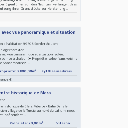
 der Eigentümer von den Nachbarn verlangen, dass
utzung ihrer Grundstücke zur Herstellung ...
 avec vue panoramique et situation
on d habitation 99706 Sondershausen,
einlagecharakter
avec vue panoramique et situation isolée,
pompe à chaleur ➤ Propriété isolée (sans voisins
 Sondershausen. ...
ropriété: 3.800,00m²
Kyffhaeuserkreis
mande €
entre historique de Blera
ement
historique de Blera, Viterbe - Italie Dans le
cien village de la Tuscia, au nord du Latium, nous
t indépendant ...
Propriété: 70,00m²
Viterbo