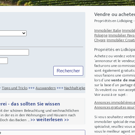
Vendre ou acheter
Propriétés en Lidköping
Immobilier Italie
Immobil
Pologne
Immobilier Pays
Chypre
Immobilier Croat
Propriétés en Lidköp
Achetez ou vendez votr
´annonceur et le vendeur
facturons une commission
sont également gratuits 
vous faisons une commis
lors d´une
vente de mai
sur la base d´un partage 
+
Auswandern
+++
Nachhaltigkeit
+++
Wo ist es im Frühling am Schönsten?
+++
So
´ils veulent ou non accept
Voir aussi à ce sujet :
Annonces immobilières gr
ei - das sollten Sie wissen
Annonces gratuites pour 
Zeit der schönen Beleuchtung und weihnachtlichen
t, in der es in den Wohnungen und Häusern nach
Si vous souhaitez vendre
>> weiterlesen >>
Doch das Backen ...
immobilier spécial de m
spécialisé, veuillez vous
vous le meilleur agent im
