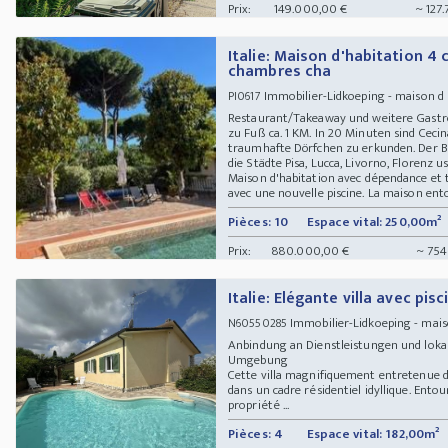
Prix:
149.000,00 €
~ 127.
Italie: Maison d'habitation 4
chambres cha
Immobilier-Lidkoeping - maison d h
PI0617
Restaurant/Takeaway und weitere Gastr
zu Fuß ca. 1 KM. In 20 Minuten sind Ceci
traumhafte Dörfchen zu erkunden. Der Ba
die Städte Pisa, Lucca, Livorno, Florenz 
Maison d'habitation avec dépendance et 
avec une nouvelle piscine. La maison ento
Pièces: 10
Espace vital: 250,00m²
Prix:
880.000,00 €
~ 754
Italie: Elégante villa avec pisc
Immobilier-Lidkoeping - maiso
N60550285
Anbindung an Dienstleistungen und loka
Umgebung
Cette villa magnifiquement entretenue de
dans un cadre résidentiel idyllique. Ento
propriété ...
Pièces: 4
Espace vital: 182,00m²