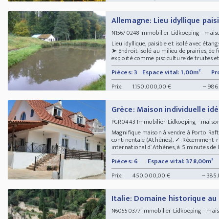
Allemagne: Lieu idyllique pais
Immobilier-Lidkoeping - mais
N15670248
Lieu idyllique, paisible et isolé avec étan
➤ Endroit isolé au milieu de prairies, de
exploité comme pisciculture de truites et 
Pièces: 3
Espace vital: 1,00m²
Pr
Prix:
1.150.000,00 €
~ 986
Grèce: Maison individuelle id
Immobilier-Lidkoeping - maiso
PGR0443
Magnifique maison à vendre à Porto Rafti
continentale (Athènes). ✓ Récemment ré
international d´Athènes, à 5 minutes de la 
Pièces: 6
Espace vital: 378,00m²
Prix:
450.000,00 €
~ 385.
Italie: Domaine historique au
Immobilier-Lidkoeping - mai
N60550377