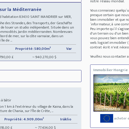
notre réseau mondial.
sur la Méditerranée
Vous connaissez quelqu´
presque certain que nous
 d habitation 83430 SAINT MANDRIER sur MER,
bien immobilier et que no
Nähe des Strandes, des Transports, der Geschäfte
´informateur, à une comm
é de louer un studio indépendant. Située dans un
Peu importe qu´il s´agis
t commodités. Jardin méditerranéen. Nombreuses
d'un terrain ou d'un bie
 bord de mer, sur la côte varnaise, dans un
vous pouvez bien entendu
le de ...
web. logiciel immobilier
contrat écrit n'est nécess
Propriété: 580,00m²
Var
Veuillez nous contacter
.790,00 £
~ 940.270,00 $
Immobilier Hongrie
s à bâtir
n 1 km à l'extérieur du village de Kaina, dans la
re de Chania, sur l'Île de Crète, ...
acheter e
Propriété: 4.909,00m²
Iráklio
018,00 £
~ 77.434,00 $