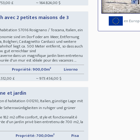
753,00 £
~ 164.824,00 $
 ch avec 2 petites maisons de 3
en Europ
abitation 57016 Rosignano / Toscana, Italien, ein
onomie sind im Dorf oder am Meer, Entfernung
na, Bolgheri, Castagnetto Carducci und weitere
hnhof liegt ca. 500 Meter entfernt, so dass auch
usw. gut erreichbar sind
taverne dans un magnifique jardin bien entretenu
urée d'un mur est idéale pour des vacances ...
Propriété: 900,00m²
Livorno
.512,00 £
~ 973.456,00 $
ine et jardin
n d habitation 001210, Italien, günstige Lage mit
le Sehenswürdigkeiten in ruhiger und grüner
 182 m2 offre confort, style et fonctionnalité
urée d'un jardin privé bien entretenu de 700 m2, la
Propriété: 700,00m²
Pisa