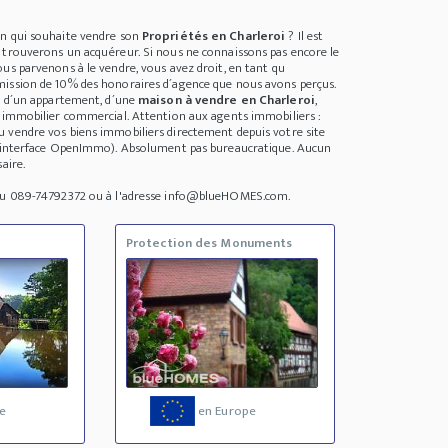
un qui souhaite vendre son
Propriétés en Charleroi
? Il est
 trouverons un acquéreur. Si nous ne connaissons pas encore le
us parvenons à le vendre, vous avez droit, en tant qu
ission de 10% des honoraires d´agence que nous avons perçus.
se d´un appartement, d´une
maison à vendre en Charleroi
,
n immobilier commercial. Attention aux agents immobiliers :
 vendre vos biens immobiliers directement depuis votre site
 (interface OpenImmo). Absolument pas bureaucratique. Aucun
aire.
 au 089-74792372 ou à l'adresse info@blueHOMES.com.
Protection des Monuments
e
en Europe