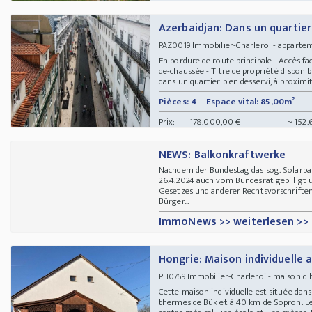
Azerbaidjan: Dans un quartie
Immobilier-Charleroi - appart
PAZ0019
En bordure de route principale - Accès fac
de-chaussée - Titre de propriété disponi
dans un quartier bien desservi, à proximité
Pièces: 4
Espace vital: 85,00m²
Prix:
178.000,00 €
~ 152.
NEWS: Balkonkraftwerke
Nachdem der Bundestag das sog. Solarpa
26.4.2024 auch vom Bundesrat gebilligt
Gesetzes und anderer Rechtsvorschriften
Bürger...
ImmoNews >> weiterlesen >>
Hongrie: Maison individuelle a
Immobilier-Charleroi - maison d
PH0769
Cette maison individuelle est située dans
thermes de Bük et à 40 km de Sopron. Le