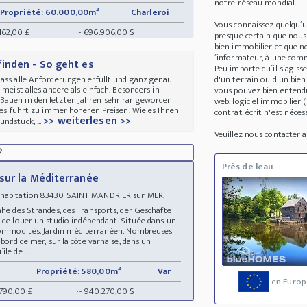
notre réseau mondial.
Propriété: 60.000,00m²
Charleroi
Vous connaissez quelqu´
162,00 £
~ 696.906,00 $
presque certain que nous
bien immobilier et que no
´informateur, à une comm
inden - So geht es
Peu importe qu´il s´agis
dass alle Anforderungen erfüllt und ganz genau
d'un terrain ou d'un bie
 meist alles andere als einfach. Besonders in
vous pouvez bien entendu
Bauen in den letzten Jahren sehr rar geworden
web. logiciel immobilier
Dies führt zu immer höheren Preisen. Wie es Ihnen
contrat écrit n'est nécess
>> weiterlesen >>
ndstück, ...
Veuillez nous contacter

Près de leau
sur la Méditerranée
d habitation 83430 SAINT MANDRIER sur MER,
Nähe des Strandes, des Transports, der Geschäfte
é de louer un studio indépendant. Située dans un
t commodités. Jardin méditerranéen. Nombreuses
 bord de mer, sur la côte varnaise, dans un
le de ...
Propriété: 580,00m²
Var
en Europ
.790,00 £
~ 940.270,00 $