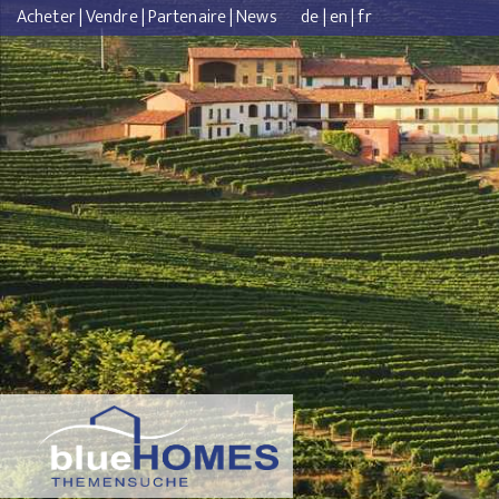
Acheter
|
Vendre
|
Partenaire
|
News
de
|
en
|
fr