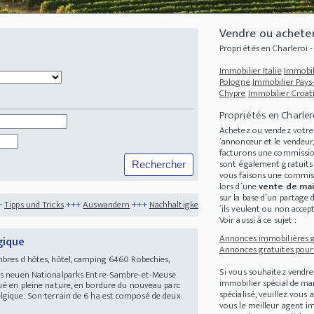
Vendre ou acheter
Propriétés en Charleroi 
Immobilier Italie
Immobil
Pologne
Immobilier Pays
Chypre
Immobilier Croat
Propriétés en Charler
Achetez ou vendez votr
´annonceur et le vendeur
facturons une commission
sont également gratuits 
vous faisons une commis
lors d´une
vente de mai
sur la base d´un partage 
++
Auswandern
+++
Nachhaltigkeit
+++
Die 4 interessantesten Immobilien Niederla
´ils veulent ou non accept
Voir aussi à ce sujet :
Annonces immobilières gr
gique
Annonces gratuites pour 
mbres d hôtes, hôtel, camping 6460 Robechies,
Si vous souhaitez vendre
des neuen Nationalparks Entre-Sambre-et-Meuse
immobilier spécial de m
ué en pleine nature, en bordure du nouveau parc
spécialisé, veuillez vous
lgique. Son terrain de 6 ha est composé de deux
vous le meilleur agent im