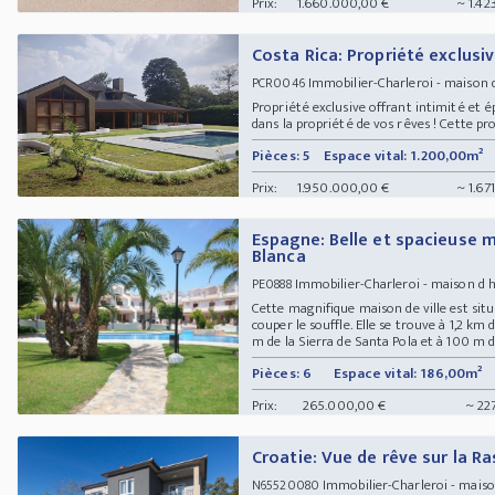
Prix:
1.660.000,00 €
~ 1.42
Costa Rica: Propriété exclusi
Immobilier-Charleroi - maison 
PCR0046
Propriété exclusive offrant intimité et
dans la propriété de vos rêves ! Cette pro
Pièces: 5
Espace vital: 1.200,00m²
Prix:
1.950.000,00 €
~ 1.67
Espagne: Belle et spacieuse 
Blanca
Immobilier-Charleroi - maison d 
PE0888
Cette magnifique maison de ville est situ
couper le souffle. Elle se trouve à 1,2 km
m de la Sierra de Santa Pola et à 100 m d´
Pièces: 6
Espace vital: 186,00m²
Prix:
265.000,00 €
~ 227
Croatie: Vue de rêve sur la R
Immobilier-Charleroi - mais
N65520080