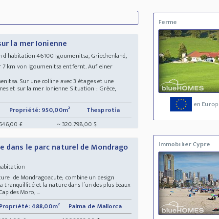
Ferme
sur la mer Ionienne
n d habitation 46100 Igoumenitsa, Griechenland,
r 7 km von Igoumenitsa entfernt. Auf einer
enitsa. Sur une colline avec 3 étages et une
es et sur la mer Ionienne Situation : Grèce,
en Europ
Propriété: 950,00m²
Thesprotía
646,00 £
~ 320.798,00 $
Immobilier Cypre
e dans le parc naturel de Mondrago
habitation
naturel de Mondragoacute; combine un design
a tranquillité et la nature dans l´un des plus beaux
Cap des Moro, ...
Propriété: 488,00m²
Palma de Mallorca