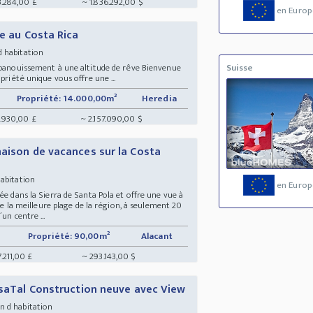
3.284,00 £
~ 1.836.292,00 $
en Europ
ve au Costa Rica
d habitation
 épanouissement à une altitude de rêve Bienvenue
Suisse
priété unique vous offre une ...
Propriété: 14.000,00m²
Heredia
1.930,00 £
~ 2.157.090,00 $
maison de vacances sur la Costa
habitation
en Europ
ée dans la Sierra de Santa Pola et offre une vue à
 de la meilleure plage de la région, à seulement 20
un centre ...
Propriété: 90,00m²
Alacant
.211,00 £
~ 293.143,00 $
asaTal Construction neuve avec View
on d habitation