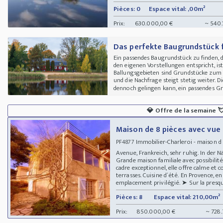
Pièces: 0
Espace vital: ,00m²
Prix:
630.000,00 €
~ 540.
Das perfekte Baugrundstück f
Ein passendes Baugrundstück zu finden, 
den eigenen Vorstellungen entspricht, ist
Ballungsgebieten sind Grundstücke zum 
und die Nachfrage steigt stetig weiter. 
dennoch gelingen kann, ein passendes Gru
💎
Offre de la semaine

Maison de 8 pièces avec vue 
Immobilier-Charleroi - maison 
PF4877
Avenue, Frankreich, sehr ruhig. In der 
Grande maison familiale avec possibilit
cadre exceptionnel, elle offre calme e
terrasses. Cuisine d´été. En Provence, en
emplacement privilégié. ➤ Sur la presqu´î
Pièces: 8
Espace vital: 210,00m²
Prix:
850.000,00 €
~ 728