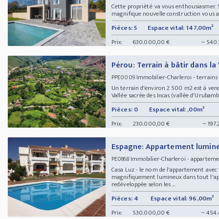
Cette propriété va vous enthousiasmer. Si
magnifique nouvelle construction vous att
Pièces: 5
Espace vital: 147,00m²
Prix:
630.000,00 €
~ 540.
Pérou: Terrain à bâtir dans la
Immobilier-Charleroi - terrains
PPE0009
Un terrain d'environ 2 500 m2 est à vendr
Vallée sacrée des Incas (vallée d'Urubamba
Pièces: 0
Espace vital: ,00m²
Prix:
230.000,00 €
~ 197.
Espagne: Appartement lumineu
Immobilier-Charleroi - apparte
PE0868
Casa Luz - le nom de l'appartement avec v
magnifiquement lumineux dans tout l'ap
redéveloppée selon les ...
Pièces: 4
Espace vital: 96,00m²
Prix:
530.000,00 €
~ 454.