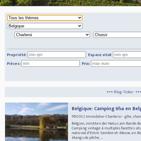
Propriété:
Espace vital:
Pièces:
Prix:
+++ Blog-Ticker: +++
Tipps und Tricks
+
Belgique: Camping 6ha en Bel
Immobilier-Charleroi - gîte, cha
PB0052
Belgien, inmitten der Natur, am Rande 
Camping vintage à multiples facettes sit
national d'Entre-Sambre-et-Meuse, en Be
étangs de pêche, ...