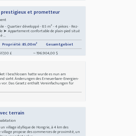
r prestigieux et prometteur
ement
ile - Quartier développé - 85 m² - 4 pièces - Rez-
ble ➤ Appartement confortable de plain-pied situé
 ...
Propriété: 85,00m²
Gesamtgebiet
617,00 £
~ 196.904,00 $
ket I beschlossen hatte wurde es nun am
 und sieht Änderungen des Erneuerbare-Energien-
 vor. Das Gesetz enthält Vereinfachungen für
vec terrain
 habitation
 un village idyllique de Hongrie, à 4 km des
 village propose des commerces de proximité, un