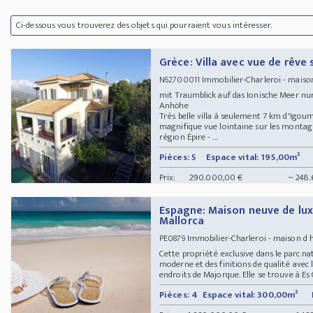
Ci-dessous vous trouverez des objets qui pourraient vous intéresser.
Grèce: Villa avec vue de rêve 
Immobilier-Charleroi - maiso
N62700011
mit Traumblick auf das Ionische Meer nu
Anhöhe
Très belle villa à seulement 7 km d'Igoum
magnifique vue lointaine sur les montagn
région Épire - ...
Pièces: 5
Espace vital: 195,00m²
Prix:
290.000,00 €
~ 248.
Espagne: Maison neuve de lux
Mallorca
Immobilier-Charleroi - maison d 
PE0879
Cette propriété exclusive dans le parc 
moderne et des finitions de qualité avec l
endroits de Majorque. Elle se trouve à Es 
Pièces: 4
Espace vital: 300,00m²