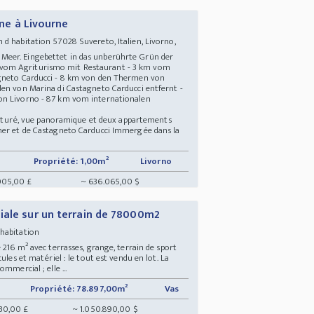
ine à Livourne
 d habitation 57028 Suvereto, Italien, Livorno,
eer. Eingebettet in das unberührte Grün der
vom Agriturismo mit Restaurant - 3 km vom
agneto Carducci - 8 km von den Thermen von
den von Marina di Castagneto Carducci entfernt -
on Livorno - 87 km vom internationalen
 clôturé, vue panoramique et deux appartements
mer et de Castagneto Carducci Immergée dans la
Propriété: 1,00m²
Livorno
005,00 £
~ 636.065,00 $
iale sur un terrain de 78000m2
 habitation
 216 m² avec terrasses, grange, terrain de sport
ules et matériel : le tout est vendu en lot. La
mmercial ; elle ...
Propriété: 78.897,00m²
Vas
30,00 £
~ 1.050.890,00 $