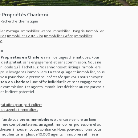
 Propriétés Charleroi
- Recherche thématique
ier Portugal
Immobilier France
Immobilier Hongrie
Immobilier
-Bas
Immobilier Costa Rica
Immobilier Grèce
Immobilier
ie
oi
e
Propriétés en Charleroi
via nos pages thématiques. Pour l
, c´est gratuit, sans engagement et sans commission. Nous ne
 locale qu´à l´acheteur. Nos annonces et listings immobiliers
pour les agents immobiliers. En tant qu´agent immobilier, nous
sion pour chaque personne intéressée que vous nous envoyez.
son en Charleroi
une offre individuelle et sans engagement
de commission. Les agents immobiliers décident au cas par cas s
nde
+++
Die Gasumlage - worauf müssen sich Immobilienbesitzer nun einstellen?
+
er le client potentiel.
atuites pour particuliers
les agents immobiliers
 l´un de vos
biens immobiliers
ou encore vendre un bien
anière compétente avec un agent immobilier professionnel ou
 adresser à nous en toute confiance. Nous pouvons choisir pour
mobilier parmi plus de 10.000 agents immobiliers affiliés à