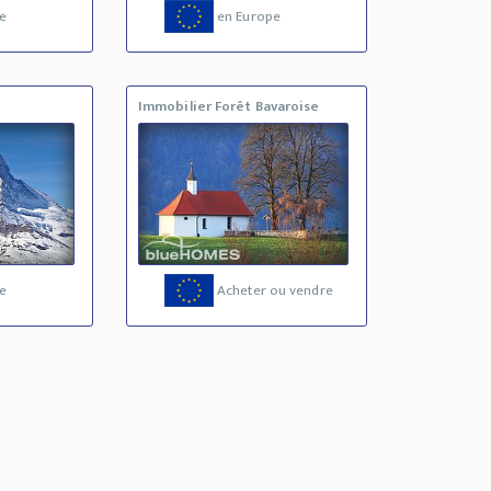
e
en Europe
Immobilier Forêt Bavaroise
e
Acheter ou vendre