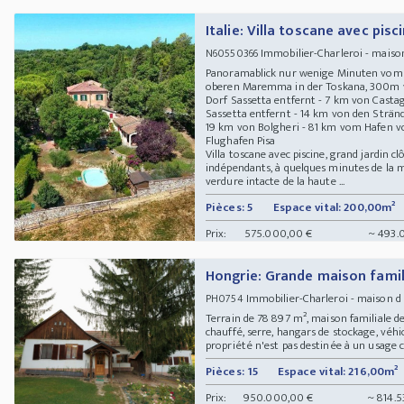
Italie: Villa toscane avec pisc
Immobilier-Charleroi - maison
N60550366
Panoramablick nur wenige Minuten vom M
oberen Maremma in der Toskana, 300m 
Dorf Sassetta entfernt - 7 km von Cast
Sassetta entfernt - 14 km von den Strän
19 km von Bolgheri - 81 km vom Hafen v
Flughafen Pisa
Villa toscane avec piscine, grand jardin
indépendants, à quelques minutes de la 
verdure intacte de la haute ...
Pièces: 5
Espace vital: 200,00m²
Prix:
575.000,00 €
~ 493.
Hongrie: Grande maison famil
Immobilier-Charleroi - maison d
PH0754
Terrain de 78 897 m², maison familiale de
chauffé, serre, hangars de stockage, véhic
propriété n'est pas destinée à un usage co
Pièces: 15
Espace vital: 216,00m²
Prix:
950.000,00 €
~ 814.5