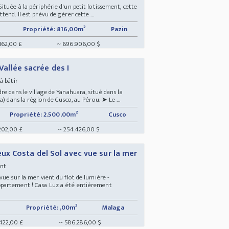
tuée à la périphérie d'un petit lotissement, cette
end. Il est prévu de gérer cette ...
Propriété: 816,00m²
Pazin
162,00 £
~ 696.906,00 $
 Vallée sacrée des I
 à bâtir
e dans le village de Yanahuara, situé dans la
) dans la région de Cusco, au Pérou. ➤ Le ...
Propriété: 2.500,00m²
Cusco
202,00 £
~ 254.426,00 $
x Costa del Sol avec vue sur la mer
ment
ue sur la mer vient du flot de lumière -
partement ! Casa Luz a été entièrement
Propriété: ,00m²
Malaga
422,00 £
~ 586.286,00 $