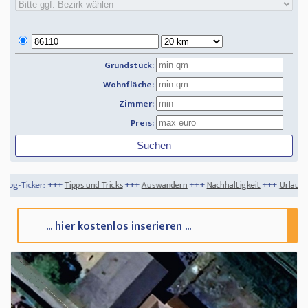
Grundstück:
Wohnfläche:
Zimmer:
Preis:
ps und Tricks
+++
Auswandern
+++
Nachhaltigkeit
+++
Urlaub 2020 trotz Corona mö
... hier kostenlos inserieren ...