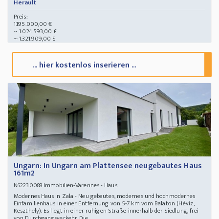
Herault
Preis:
1.195.000,00 €
~ 1.024.593,00 £
~ 1.321.909,00 $
... hier kostenlos inserieren ...
Ungarn: In Ungarn am Plattensee neugebautes Haus
161m2
Immobilien-Varennes - Haus
N62230088
Modernes Haus in Zala - Neu gebautes, modernes und hochmodernes
Einfamilienhaus in einer Entfernung von 5-7 km vom Balaton (Hévíz,
Keszthely). Es liegt in einer ruhigen Straße innerhalb der Siedlung, frei
von Durchgangsverkehr. Die ...