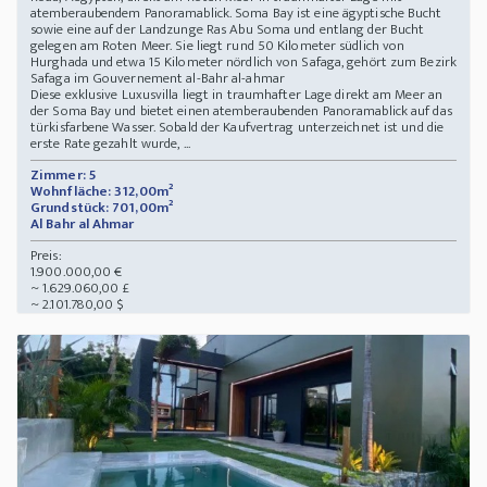
atemberaubendem Panoramablick. Soma Bay ist eine ägyptische Bucht
sowie eine auf der Landzunge Ras Abu Soma und entlang der Bucht
gelegen am Roten Meer. Sie liegt rund 50 Kilometer südlich von
Hurghada und etwa 15 Kilometer nördlich von Safaga, gehört zum Bezirk
Safaga im Gouvernement al-Bahr al-ahmar
Diese exklusive Luxusvilla liegt in traumhafter Lage direkt am Meer an
der Soma Bay und bietet einen atemberaubenden Panoramablick auf das
türkisfarbene Wasser. Sobald der Kaufvertrag unterzeichnet ist und die
erste Rate gezahlt wurde, ...
Zimmer: 5
Wohnfläche: 312,00m²
Grundstück: 701,00m²
Al Bahr al Ahmar
Preis:
1.900.000,00 €
~ 1.629.060,00 £
~ 2.101.780,00 $