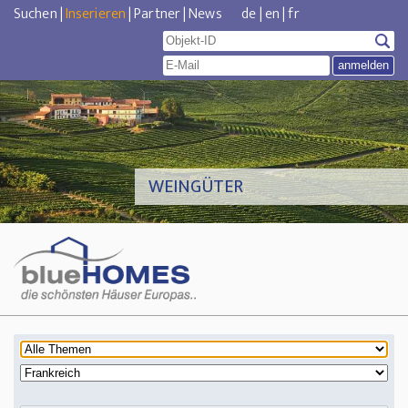
Suchen
|
Inserieren
|
Partner
|
News
de
|
en
|
fr
WEINGÜTER