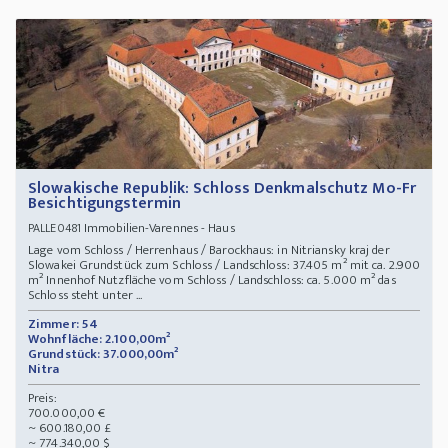
Slowakische Republik: Schloss Denkmalschutz Mo-Fr
Besichtigungstermin
Immobilien-Varennes - Haus
PALLE0481
Lage vom Schloss / Herrenhaus / Barockhaus: in Nitriansky kraj der
Slowakei Grundstück zum Schloss / Landschloss: 37.405 m² mit ca. 2.900
m² Innenhof Nutzfläche vom Schloss / Landschloss: ca. 5.000 m² das
Schloss steht unter ...
Zimmer: 54
Wohnfläche: 2.100,00m²
Grundstück: 37.000,00m²
Nitra
Preis:
700.000,00 €
~ 600.180,00 £
~ 774.340,00 $