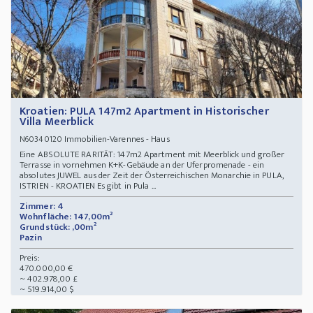
Kroatien: PULA 147m2 Apartment in Historischer
Villa Meerblick
Immobilien-Varennes - Haus
N60340120
Eine ABSOLUTE RARITÄT: 147m2 Apartment mit Meerblick und großer
Terrasse in vornehmen K+K-Gebäude an der Uferpromenade - ein
absolutes JUWEL aus der Zeit der Österreichischen Monarchie in PULA,
ISTRIEN - KROATIEN Es gibt in Pula ...
Zimmer: 4
Wohnfläche: 147,00m²
Grundstück: ,00m²
Pazin
Preis:
470.000,00 €
~ 402.978,00 £
~ 519.914,00 $