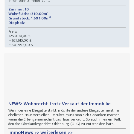
Ihnen zehn Zimmer zur ...
Zimmer: 10
Wohnfläche: 310,00m²
Grundstück: 1.691,00m²
Diepholz
Preis:
725.000,00 €
~ 621.615,00 £
~ 801.995,00 $
NEWS: Wohnrecht trotz Verkauf der Immobilie
Wenn der eine Ehegatte stirbt, möchte der andere Ehegatte meist im
ehelichen Haus verbleiben. Darüber muss man sich Gedanken machen,
wenn die Erbengemeinschaft das Haus verkauft. So auch in einem Fall,
den das Oberlandesgericht Oldenburg (OLG) zu entscheiden hatt...
ImmoNews >> weiterlesen >>