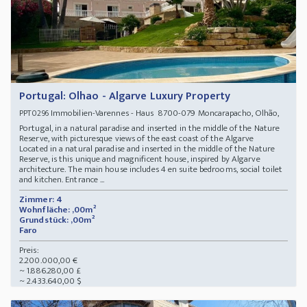
Portugal: Olhao - Algarve Luxury Property
Immobilien-Varennes - Haus 8700-079 Moncarapacho, Olhão,
PPT0296
Portugal, in a natural paradise and inserted in the middle of the Nature
Reserve, with picturesque views of the east coast of the Algarve
Located in a natural paradise and inserted in the middle of the Nature
Reserve, is this unique and magnificent house, inspired by Algarve
architecture. The main house includes 4 en suite bedrooms, social toilet
and kitchen. Entrance ...
Zimmer: 4
Wohnfläche: ,00m²
Grundstück: ,00m²
Faro
Preis:
2.200.000,00 €
~ 1.886.280,00 £
~ 2.433.640,00 $