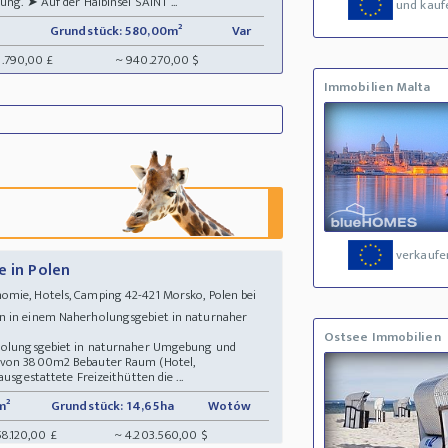
ung. ➤ Auf der Halbinsel SAINT ...
und kauf
Grundstück: 580,00m²
Var
8.790,00 £
~ 940.270,00 $
Immobilien Malta
verkaufe
e in Polen
omie, Hotels, Camping 42-421 Morsko, Polen bei
n in einem Naherholungsgebiet in naturnaher
Ostsee Immobilien
rholungsgebiet in naturnaher Umgebung und
davon 3800m2 Bebauter Raum (Hotel,
usgestattete Freizeithütten die ...
m²
Grundstück: 14,65ha
Wotów
58.120,00 £
~ 4.203.560,00 $