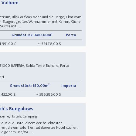
 - Valbom
entrum, Blick auf das Meer und die Berge, 1 km vom
, 4 Etagen, großes Wohnzimmer mit Kamin, Küche
uite) mit ...
Grundstück: 480,00m²
Porto
4.991,00 £
~ 574.118,00 $
000 IMPERIA, Salita Terre Bianche, Porto
ert.
Grundstück: 150,00m²
Imperia
.422,00 £
~ 586.286,00 $
nah´s Bungalows
nomie, Hotels, Camping
 Boutique-Hotel einem der beliebtesten
oren, die ein sofort einsatzbereites Hotel suchen.
 eigenem Bad/WC . ...