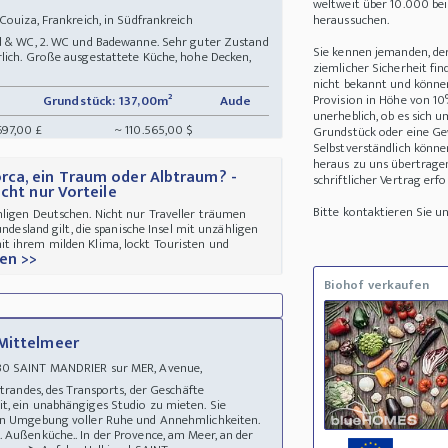
weltweit über 10.000 be
Couiza, Frankreich, in Südfrankreich
heraussuchen.
ad & WC, 2. WC und Badewanne. Sehr guter Zustand
Sie kennen jemanden, de
lich. Große ausgestattete Küche, hohe Decken,
ziemlicher Sicherheit fin
nicht bekannt und können 
Provision in Höhe von 10
Grundstück: 137,00m²
Aude
unerheblich, ob es sich 
697,00 £
~ 110.565,00 $
Grundstück oder eine Ge
Selbstverständlich könne
heraus zu uns übertrage
rca, ein Traum oder Albtraum? -
schriftlicher Vertrag erfo
cht nur Vorteile
Bitte kontaktieren Sie 
ligen Deutschen. Nicht nur Traveller träumen
undesland gilt, die spanische Insel mit unzähligen
t ihrem milden Klima, lockt Touristen und
en >>
Biohof verkaufen
 Mittelmeer
30 SAINT MANDRIER sur MER, Avenue,
 Strandes, des Transports, der Geschäfte
t, ein unabhängiges Studio zu mieten. Sie
hen Umgebung voller Ruhe und Annehmlichkeiten.
 Außenküche.. In der Provence, am Meer, an der