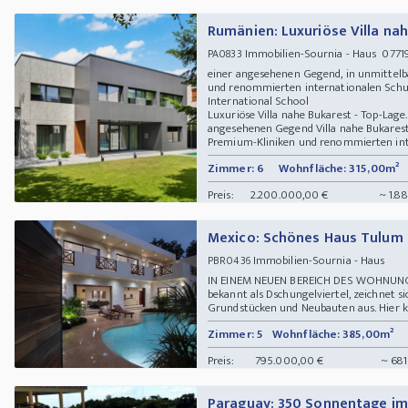
Rumänien: Luxuriöse Villa na
Immobilien-Sournia - Haus 077190
PA0833
einer angesehenen Gegend, in unmittelb
und renommierten internationalen Schul
International School
Luxuriöse Villa nahe Bukarest - Top-Lage. 
angesehenen Gegend Villa nahe Bukarest,
Premium-Kliniken und renommierten inter
Zimmer: 6
Wohnfläche: 315,00m²
Preis:
2.200.000,00 €
~ 1.8
Mexico: Schönes Haus Tulum
Immobilien-Sournia - Haus
PBR0436
IN EINEM NEUEN BEREICH DES WOHNU
bekannt als Dschungelviertel, zeichnet 
Grundstücken und Neubauten aus. Hier kön
Zimmer: 5
Wohnfläche: 385,00m²
Preis:
795.000,00 €
~ 681
Paraguay: 350 Sonnentage im