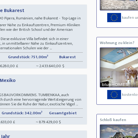
he Bukarest
kaufen u
 Pipera, Rumänien, nahe Bukarest - Top-Lage in
arer Nähe zu Einkaufszentren, Premium-Kliniken
en wie der British School und der American
Diese exklusive Villa befindet sich in einer
Wohnung zu klein?
 in unmittelbarer Nähe zu Einkaufszentren,
nationalen Schulen wie der ...
Grundstück: 751,00m²
Bukarest
86.280,00 £
~ 2.433.640,00 $
 Mexiko
kostenlos
NGSBAUVORKOMMENS. TUMBENKAA, auch
sich durch eine hervorragende Wertsteigerung von
nen Sie die Ruhe der Natur, exotische Vögel ...
Grundstück: 342,00m²
Gesamtgebiet
Schloß kaufen
.633,00 £
~ 879.429,00 $
 Jahr