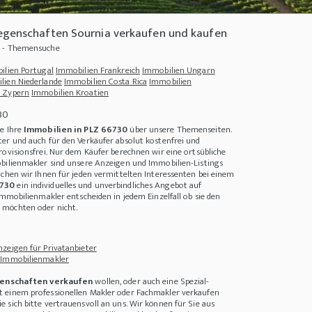
iegenschaften Sournia verkaufen und kaufen
0 - Themensuche
ilien Portugal
Immobilien Frankreich
Immobilien Ungarn
lien Niederlande
Immobilien Costa Rica
Immobilien
 Zypern
Immobilien Kroatien
30
ie Ihre
Immobilien in PLZ 66730
über unsere Themenseiten.
er und auch für den Verkäufer absolut kostenfrei und
rovisionsfrei. Nur dem Käufer berechnen wir eine ortsübliche
bilienmakler sind unsere Anzeigen und Immobilien-Listings
achen wir Ihnen für jeden vermittelten Interessenten bei einem
6730
ein individuelles und unverbindliches Angebot auf
Immobilienmakler entscheiden in jedem Einzelfall ob sie den
obilien Investments - Woran erkennen Sie, ob sie nachhaltig sind?
+++
Montenegro 
möchten oder nicht.
zeigen für Privatanbieter
 Immobilienmakler
enschaften verkaufen
wollen, oder auch eine Spezial-
 einem professionellen Makler oder Fachmakler verkaufen
 sich bitte vertrauensvoll an uns. Wir können für Sie aus