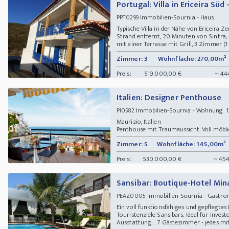
Portugal: Villa in Ericeira Süd
Immobilien-Sournia - Haus
PPT0299
Typische Villa in der Nähe von Ericeira Z
Strand entfernt, 20 Minuten von Sintra
mit einer Terrasse mit Grill, 3 Zimmer (1 S
Zimmer: 3
Wohnfläche: 270,00m²
Preis:
519.000,00 €
~ 44
Italien: Designer Penthouse
Immobilien-Sournia - Wohnung 131
PI0582
Maurizio, Italien
Penthouse mit Traumaussicht. Voll möbli
Zimmer: 5
Wohnfläche: 145,00m²
Preis:
530.000,00 €
~ 454
Sansibar: Boutique-Hotel Mi
Immobilien-Sournia - Gastro
PEAZ0005
Ein voll funktionsfähiges und gepflegtes
Touristenziele Sansibars. Ideal für Invest
Ausstattung: . 7 Gästezimmer - jedes mit