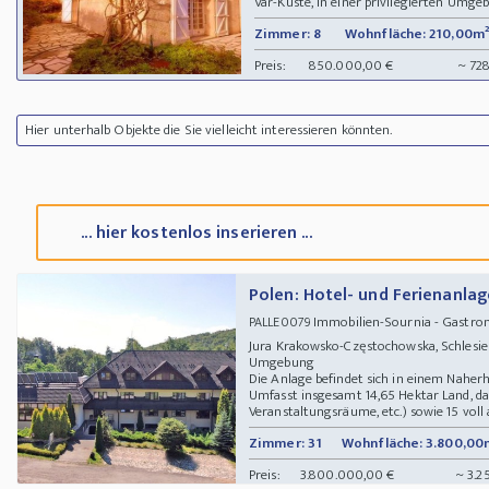
Var-Küste, in einer privilegierten Umgeb
Zimmer: 8
Wohnfläche: 210,00m²
Preis:
850.000,00 €
~ 72
Hier unterhalb Objekte die Sie vielleicht interessieren könnten.
... hier kostenlos inserieren ...
Polen: Hotel- und Ferienanlag
Immobilien-Sournia - Gastron
PALLE0079
Jura Krakowsko-Częstochowska, Schlesie
Umgebung
Die Anlage befindet sich in einem Nahe
Umfasst insgesamt 14,65 Hektar Land, 
Veranstaltungsräume, etc.) sowie 15 voll a
Zimmer: 31
Wohnfläche: 3.800,00
Preis:
3.800.000,00 €
~ 3.2