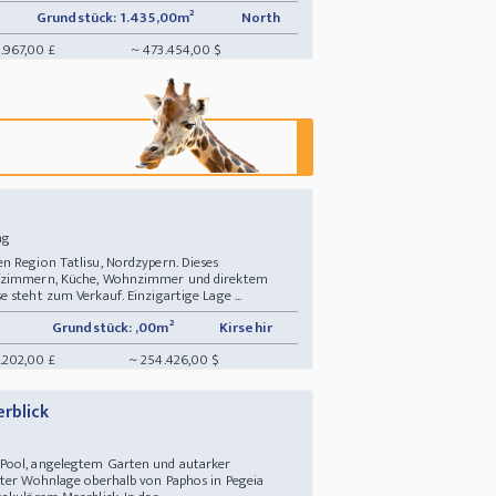
Grundstück: 1.435,00m²
North
.967,00 £
~ 473.454,00 $
ung
n Region Tatlisu, Nordzypern. Dieses
afzimmern, Küche, Wohnzimmer und direktem
 steht zum Verkauf. Einzigartige Lage ...
Grundstück: ,00m²
Kirsehir
7.202,00 £
~ 254.426,00 $
rblick
Pool, angelegtem Garten und autarker
rter Wohnlage oberhalb von Paphos in Pegeia