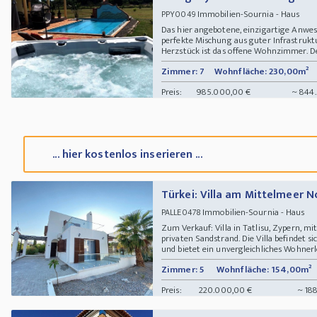
Immobilien-Sournia - Haus
PPY0049
Das hier angebotene, einzigartige Anwes
perfekte Mischung aus guter Infrastrukt
Herzstück ist das offene Wohnzimmer. Der
Zimmer: 7
Wohnfläche: 230,00m²
Preis:
985.000,00 €
~ 844.
... hier kostenlos inserieren ...
Türkei: Villa am Mittelmeer 
Immobilien-Sournia - Haus
PALLE0478
Zum Verkauf: Villa in Tatlisu, Zypern,
privaten Sandstrand. Die Villa befindet 
und bietet ein unvergleichliches Wohnerle
Zimmer: 5
Wohnfläche: 154,00m²
Preis:
220.000,00 €
~ 18