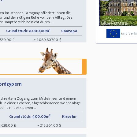
en im schönen Paraguay offeriert Ihnen die
ur und der nötigen Ruhe vor dem Alltag. Das
 Hauptbereich besticht durch ...
Grundstück: 8.000,00m²
Caazapa
und verk
539,00 £
~ 1.089.607,00 $
Nordzypern
 mit direktem Zugang zum Mittelmeer und einem
sich in einer sicheren, abgeschlossenen Wohnanlage
bnis mit exklusiven ...
Grundstück: 400,00m²
Kirsehir
8.628,00 £
~ 243.364,00 $