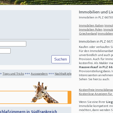
Immobilien und L
Immobilien in PLZ 6673
Immobilien Italien
Immob
Immobilien Polen
Immobi
Griechenland
Immobilien
Immobilien in PLZ 667
Kaufen oder verkaufen S
Für den Immobilienanbiet
unverbindlich und auch p
Provision. Auch für Immo
kostenfrei. Als Makler m
Hausverkauf in PLZ 6
Provisionsteilungsbasis. 
++
Auswandern
+++
Nachhaltigkeit
+++
Portugal als Tauchspot entdecken
+++
Imm
Interessenten annehmen 
Sehen Sie hierzu auch:
Kostenfreie Immobilienan
Kostenlose Anzeigen für
Wenn Sie eine Ihrer
Lieg
Immobilie kompetent mit
möchten, dann wenden Sie
Schlafzimmern in Südfrankreich