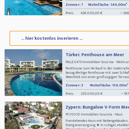
Zimmer: 7
Wohnfläche: 140,00m²
Preis:
428.000,00 €
~ 366
... hier kostenlos inserieren ...
Türkei: Penthouse am Meer
Immobilien-Sournia - Wohn
PALLE0479
Penthouse zum Verkauf in der malerische
bezugsfertige Penthouse mit zwei Schl
Meerblick von einer großzügigen Terrasse
Zimmer: 3
Wohnfläche: 150,00m²
Preis:
230.000,00 €
~ 19
Zypern: Bungalow V-Form Mee
Immobilien-Sournia - Haus
PCY0030
Freistehendes Haus mit Nebengebäuden, 
Energieversorgung ➤ In ruhiger, etablie