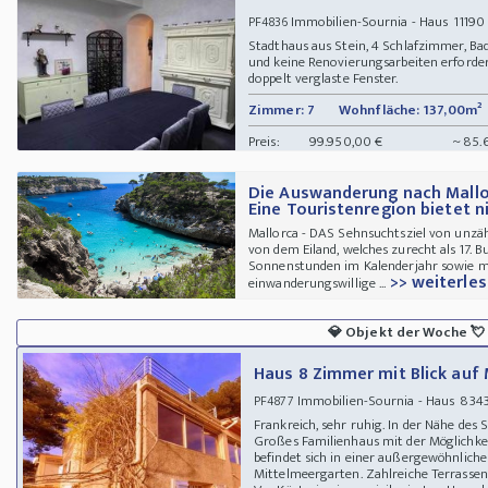
Immobilien-Sournia - Haus 11190 
PF4836
Stadthaus aus Stein, 4 Schlafzimmer, B
und keine Renovierungsarbeiten erforder
doppelt verglaste Fenster.
Zimmer: 7
Wohnfläche: 137,00m²
Preis:
99.950,00 €
~ 85.
Die Auswanderung nach Mallo
Eine Touristenregion bietet ni
Mallorca - DAS Sehnsuchtsziel von unzäh
von dem Eiland, welches zurecht als 17. B
Sonnenstunden im Kalenderjahr sowie mi
>> weiterles
einwanderungswillige ...
💎
Objekt der Woche
💘
Haus 8 Zimmer mit Blick auf
Immobilien-Sournia - Haus 834
PF4877
Frankreich, sehr ruhig. In der Nähe des
Großes Familienhaus mit der Möglichkei
befindet sich in einer außergewöhnlic
Mittelmeergarten. Zahlreiche Terrassen.