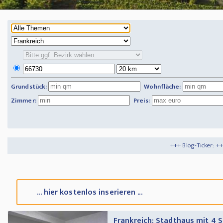
Grundstück:
Wohnfläche:
Zimmer:
Preis:
+++ Blog-Ticker: +++
Tipps und Tricks
+
... hier kostenlos inserieren ...
Frankreich: Stadthaus mit 4 