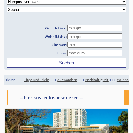
Grundstück:
Wohnfläche:
Zimmer:
Preis:
 und Tricks
+++
Auswandern
+++
Nachhaltigkeit
+++
Weihnachtszeit in der Türkei
+
... hier kostenlos inserieren ...