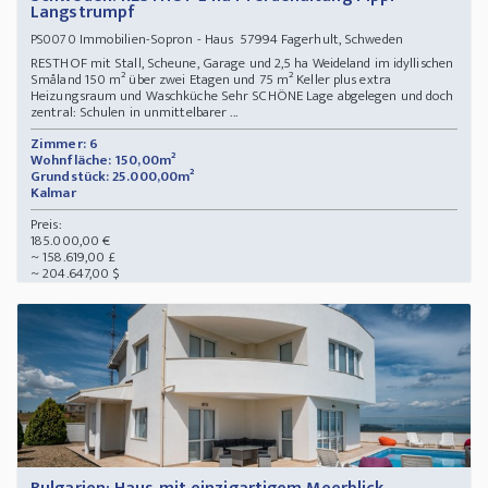
Langstrumpf
Immobilien-Sopron - Haus 57994 Fagerhult, Schweden
PS0070
RESTHOF mit Stall, Scheune, Garage und 2,5 ha Weideland im idyllischen
Småland 150 m² über zwei Etagen und 75 m² Keller plus extra
Heizungsraum und Waschküche Sehr SCHÖNE Lage abgelegen und doch
zentral: Schulen in unmittelbarer ...
Zimmer: 6
Wohnfläche: 150,00m²
Grundstück: 25.000,00m²
Kalmar
Preis:
185.000,00 €
~ 158.619,00 £
~ 204.647,00 $