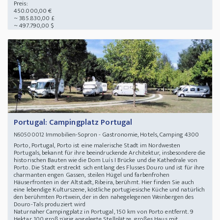
Preis:
450.000,00 €
~ 385.830,00 £
~ 497.790,00 $
Portugal: Campingplatz Portugal
Immobilien-Sopron - Gastronomie, Hotels, Camping 4300
N60500012
Porto, Portugal, Porto ist eine malerische Stadt im Nordwesten
Portugals, bekannt für ihre beeindruckende Architektur, insbesondere die
historischen Bauten wie die Dom Luís I Brücke und die Kathedrale von
Porto. Die Stadt erstreckt sich entlang des Flusses Douro und ist für ihre
charmanten engen Gassen, steilen Hügel und farbenfrohen
Häuserfronten in der Altstadt, Ribeira, berühmt. Hier finden Sie auch
eine lebendige Kulturszene, köstliche portugiesische Küche und natürlich
den berühmten Portwein, der in den nahegelegenen Weinbergen des
Douro-Tals produziert wird
Naturnaher Campingplatz in Portugal, 150 km von Porto entfernt. 9
Hektar, 100 großzügig angelegte Stellplätze, großes Haus mit