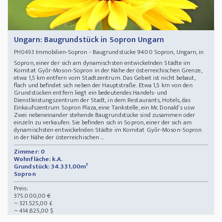
Ungarn: Baugrundstück in Sopron Ungarn
Immobilien-Sopron - Baugrundstücke 9400 Sopron, Ungarn, in
PH0493
Sopron, einer der sich am dynamischsten entwickelnden Städte im
Komitat Győr-Moson-Sopron in der Nähe der österreichischen Grenze,
etwa 1,5 km entfern vom Stadtzentrum. Das Gebiet ist nicht bebaut,
flach und befindet sich neben der Hauptstraße. Etwa 1,5 km von den
Grundstücken entfern liegt ein bedeutendes Handels- und
Dienstleistungszentrum der Stadt, in dem Restaurants, Hotels, das
Einkaufszentrum Sopron Plaza, eine Tankstelle, ein Mc Donald´s usw
Zwei nebeneinander stehende Baugrundstücke sind zusammen oder
einzeln zu verkaufen. Sie befinden sich in Sopron, einer der sich am
dynamischsten entwickelnden Städte im Komitat Győr-Moson-Sopron
in der Nähe der österreichischen ...
Zimmer: 0
Wohnfläche: k.A.
Grundstück: 34.331,00m²
Sopron
Preis:
375.000,00 €
~ 321.525,00 £
~ 414.825,00 $