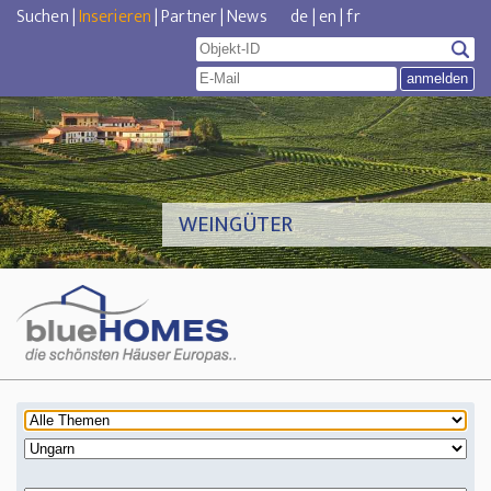
Suchen
|
Inserieren
|
Partner
|
News
de
|
en
|
fr
WEINGÜTER