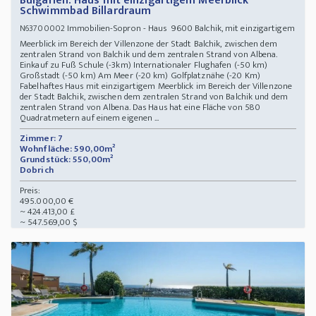
Bulgarien: Haus mit einzigartigem Meerblick
Schwimmbad Billardraum
Immobilien-Sopron - Haus 9600 Balchik, mit einzigartigem
N63700002
Meerblick im Bereich der Villenzone der Stadt Balchik, zwischen dem
zentralen Strand von Balchik und dem zentralen Strand von Albena.
Einkauf zu Fuß Schule (-3km) Internationaler Flughafen (-50 km)
Großstadt (-50 km) Am Meer (-20 km) Golfplatznähe (-20 Km)
Fabelhaftes Haus mit einzigartigem Meerblick im Bereich der Villenzone
der Stadt Balchik, zwischen dem zentralen Strand von Balchik und dem
zentralen Strand von Albena. Das Haus hat eine Fläche von 580
Quadratmetern auf einem eigenen ...
Zimmer: 7
Wohnfläche: 590,00m²
Grundstück: 550,00m²
Dobrich
Preis:
495.000,00 €
~ 424.413,00 £
~ 547.569,00 $