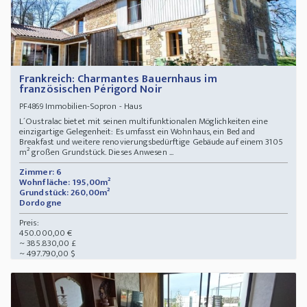
Frankreich: Charmantes Bauernhaus im
französischen Périgord Noir
Immobilien-Sopron - Haus
PF4869
L´Oustralac bietet mit seinen multifunktionalen Möglichkeiten eine
einzigartige Gelegenheit: Es umfasst ein Wohnhaus, ein Bed and
Breakfast und weitere renovierungsbedürftige Gebäude auf einem 3105
m² großen Grundstück. Dieses Anwesen ...
Zimmer: 6
Wohnfläche: 195,00m²
Grundstück: 260,00m²
Dordogne
Preis:
450.000,00 €
~ 385.830,00 £
~ 497.790,00 $