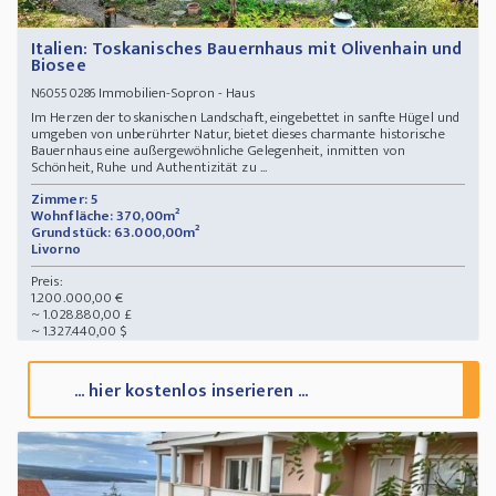
Italien: Toskanisches Bauernhaus mit Olivenhain und
Biosee
Immobilien-Sopron - Haus
N60550286
Im Herzen der toskanischen Landschaft, eingebettet in sanfte Hügel und
umgeben von unberührter Natur, bietet dieses charmante historische
Bauernhaus eine außergewöhnliche Gelegenheit, inmitten von
Schönheit, Ruhe und Authentizität zu ...
Zimmer: 5
Wohnfläche: 370,00m²
Grundstück: 63.000,00m²
Livorno
Preis:
1.200.000,00 €
~ 1.028.880,00 £
~ 1.327.440,00 $
... hier kostenlos inserieren ...