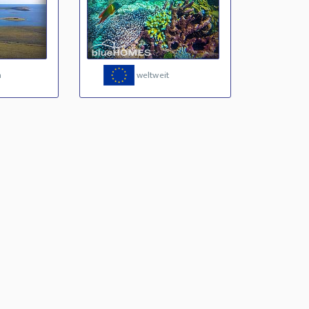
a
weltweit