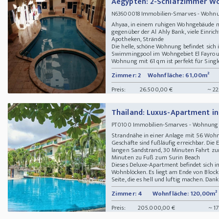
Aegypten: 2-Schlafzimmer Wo
Immobilien-Smarves - Wohnun
N63600018
Ahyaa, in einem ruhigen Wohngebäude 
gegenüber der Al Ahly Bank, viele Einric
Apotheken, Strände
Die helle, schöne Wohnung befindet sic
Swimmingpool im Wohngebiet El Fayrouz,
Wohnung mit 61 qm ist perfekt für Singles
Zimmer: 2
Wohnfläche: 61,00m²
Preis:
26.500,00 €
~ 22
Thailand: Luxus-Apartment i
Immobilien-Smarves - Wohnung 83
PT0100
Strandnähe in einer Anlage mit 56 Wohn
Geschäfte sind fußläufig erreichbar. D
langen Sandstrand, 30 Minuten Fahrt zu
Minuten zu Fuß zum Surin Beach
Dieses Deluxe-Apartment befindet sich i
Wohnblöcken. Es liegt am Ende von Block
Seite, die es hell und luftig machen. Dank
Zimmer: 4
Wohnfläche: 120,00m²
Preis:
205.000,00 €
~ 17