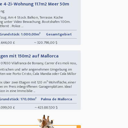
ie 4-Zi-Wohnung 117m2 Meer 50m
nung
ufzug. Am 4 Stock. Balkon, Terrasse. Küche
ng unter Video Bewachung. Bootshafen 100m.
rnt . Police ...
Grundstück: 1.000,00m²
Gesamtgebiet
.646,00 £
~ 320.798,00 $
agen mit 150m2 auf Mallorca
650 Vilafranca de Bonany, Carrer d´es moli nou,
uthentischen und sehr angenehmen Umgebung im
en wie Porto Cristo, Cala Mandia oder Cala Millor
ex über zwei Etagen mit 120 m² Wohnfläche, einer
i im Preis inbegriffenen Garagenplätzen. Ideal
n in eine Immobilie ...
Grundstück: 170,00m²
Palma de Mallorca
.099,00 £
~ 425.887,00 $