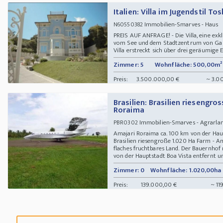
Italien: Villa im Jugendstil To
Immobilien-Smarves - Haus
N60550382
PREIS AUF ANFRAGE! - Die Villa, eine exklu
vom See und dem Stadtzentrum von Gard
Villa erstreckt sich über drei geräumige E
Zimmer: 5
Wohnfläche: 500,00m²
Preis:
3.500.000,00 €
~ 3.0
Brasilien: Brasilien riesengro
Roraima
Immobilien-Smarves - Agrarland
PBR0302
Amajari Roraima ca. 100 km von der Hau
Brasilien riesengroße 1.020 Ha Farm - Am
flaches fruchtbares Land. Der Bauernhof 
von der Hauptstadt Boa Vista entfernt und 
Zimmer: 0
Wohnfläche: 1.020,00ha
Preis:
139.000,00 €
~ 11