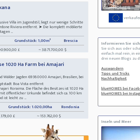
skana
verkaufe
sive Villa im Jugendstil, liegt nur wenige Schritte
one Riviera entfernt. ➤ Die komplett möblierte
tagen ...
Grundstück: 1,00m²
Brescia
Informieren Sie sich
Sie sich aus oder sch
00.900,00 £
~ 3.871.700,00 $
einfach mal rein, in e
drei neuen Blogs zu 
sse 1020 Ha Farm bei Amajari
Auswandern
Tipps und Tricks
 Wälder Jagden 69380000 Amajari, Brasilien, bei
Nachhaltigkeit
ptstadt Boa Vista entfernt
ajari Roraima. Die Fläche des Besitzes ist 1020 Ha
blueHOMES bei Face
mit öffentlicher Urkunde befindet sich ca. 100 km
blueHOMES bei Insta
ist leicht zu ...
Grundstück: 1.020,00ha
Rondonia
9.179,00 £
~ 153.762,00 $
Inseln und Meer