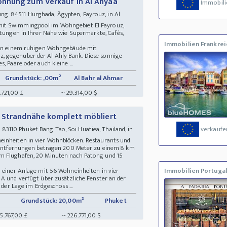
hnung zum Verkauf in Al Ahyaa
Immobili
g 84511 Hurghada, Ägypten, Fayrouz, in Al
mit Swimmingpool im Wohngebiet El Fayrouz,
htungen in Ihrer Nähe wie Supermärkte, Cafés,
Immobilien Frankrei
h in einem ruhigen Wohngebäude mit
 gegenüber der Al Ahly Bank. Diese sonnige
, Paare oder auch kleine ...
Grundstück: ,00m²
Al Bahr al Ahmar
.721,00 £
~ 29.314,00 $
n Strandnähe komplett möbliert
110 Phuket Bang Tao, Soi Huatiea, Thailand, in
verkaufe
einheiten in vier Wohnblöcken. Restaurants und
ie Entfernungen betragen 200 Meter zu einem 8 km
m Flughafen, 20 Minuten nach Patong und 15
n einer Anlage mit 56 Wohneinheiten in vier
Immobilien Portugal
 A und verfügt über zusätzliche Fenster an der
 der Lage im Erdgeschoss ...
Grundstück: 20,00m²
Phuket
5.767,00 £
~ 226.771,00 $