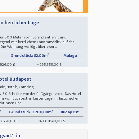
n herrlicher Lage
 nur 800 Meter vom Strand entfernt und
gegend mit herrlichem Panoramablick auf das
. Die Wohnung verfügt über zwei ...
Grundstück: 82,00m²
Malaga
.926,00 £
~ 295.355,00 $
otel Budapest
ie, Hotels, Camping
ty, 50 Schritte von der Fußgängerzone. Das Hotel
rum von Budapest, in bester Lage im historischen
aktionen und ...
²
Grundstück: 2.200,00m²
Budapest
317.680,00 £
~ 14.601.840,00 $
gsart“ in