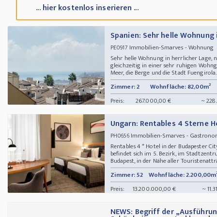
... hier kostenlos inserieren ...
Spanien: Sehr helle Wohnung i
Immobilien-Smarves - Wohnung
PE0917
Sehr helle Wohnung in herrlicher Lage,
gleichzeitig in einer sehr ruhigen Wohn
Meer, die Berge und die Stadt Fuengirola
Zimmer: 2
Wohnfläche: 82,00m²
Preis:
267.000,00 €
~ 228
Ungarn: Rentables 4 Sterne H
Immobilien-Smarves - Gastronom
PH0656
Rentables 4 * Hotel in der Budapester Ci
befindet sich im 5. Bezirk, im Stadtzent
Budapest, in der Nähe aller Touristenattr
Zimmer: 52
Wohnfläche: 2.200,00m
Preis:
13.200.000,00 €
~ 11.
NEWS: Begriff der „Ausführun