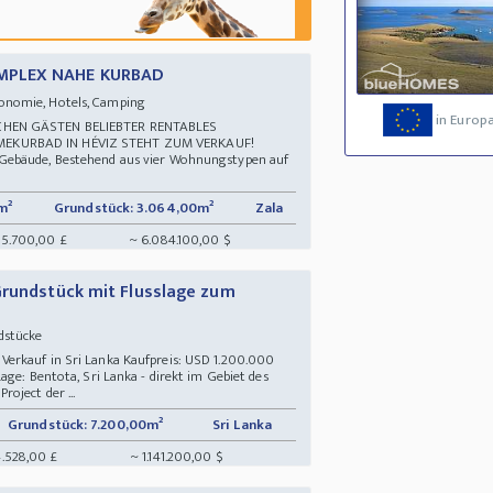
MPLEX NAHE KURBAD
onomie, Hotels, Camping
in Europ
CHEN GÄSTEN BELIEBTER RENTABLES
EKURBAD IN HÉVIZ STEHT ZUM VERKAUF!
Gebäude, Bestehend aus vier Wohnungstypen auf
m²
Grundstück: 3.064,00m²
Zala
15.700,00 £
~ 6.084.100,00 $
Grundstück mit Flusslage zum
ndstücke
erkauf in Sri Lanka Kaufpreis: USD 1.200.000
age: Bentota, Sri Lanka - direkt im Gebiet des
oject der ...
Grundstück: 7.200,00m²
Sri Lanka
.528,00 £
~ 1.141.200,00 $