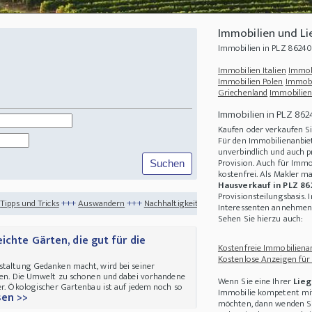
Immobilien und L
Immobilien in PLZ 8624
Immobilien Italien
Immob
Immobilien Polen
Immobi
Griechenland
Immobilien
Immobilien in PLZ 86
Kaufen oder verkaufen S
Für den Immobilienanbiet
unverbindlich und auch p
Provision. Auch für Immo
kostenfrei. Als Makler m
Hausverkauf in PLZ 8
Provisionsteilungsbasis. 
+
Auswandern
+++
Nachhaltigkeit
+++
Haus kaufen im Sommer
+++
Fünf Gründe f
Interessenten annehmen 
Sehen Sie hierzu auch:
ichte Gärten, die gut für die
Kostenfreie Immobilienan
Kostenlose Anzeigen für
staltung Gedanken macht, wird bei seiner
oßen. Die Umwelt zu schonen und dabei vorhandene
Wenn Sie eine Ihrer
Lieg
er. Ökologischer Gartenbau ist auf jedem noch so
Immobilie kompetent mit
sen >>
möchten, dann wenden Sie