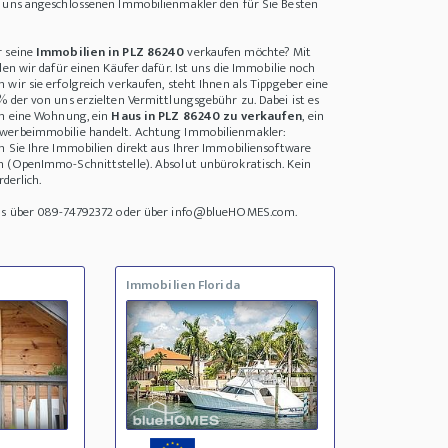
i uns angeschlossenen Immobilienmakler den für Sie Besten
r seine
Immobilien in PLZ 86240
verkaufen möchte? Mit
den wir dafür einen Käufer dafür. Ist uns die Immobilie noch
wir sie erfolgreich verkaufen, steht Ihnen als Tippgeber eine
% der von uns erzielten Vermittlungsgebühr zu. Dabei ist es
um eine Wohnung, ein
Haus in PLZ 86240 zu verkaufen
, ein
werbeimmobilie handelt. Achtung Immobilienmakler:
n Sie Ihre Immobilien direkt aus Ihrer Immobiliensoftware
n (OpenImmo-Schnittstelle). Absolut unbürokratisch. Kein
rderlich.
uns über 089-74792372 oder über info@blueHOMES.com.
Immobilien Florida