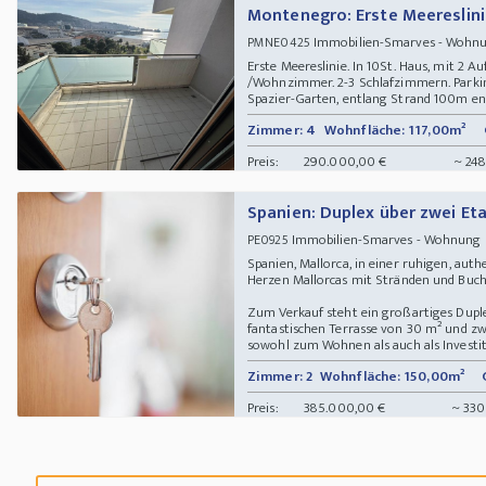
Montenegro: Erste Meereslin
Immobilien-Smarves - Woh
PMNE0425
Erste Meereslinie. In 10St. Haus, mit 2 A
/Wohnzimmer. 2-3 Schlafzimmern. Parki
Spazier-Garten, entlang Strand 100m entfe
Zimmer: 4
Wohnfläche: 117,00m²
Preis:
290.000,00 €
~ 248
Spanien: Duplex über zwei Et
Immobilien-Smarves - Wohnung 07
PE0925
Spanien, Mallorca, in einer ruhigen, a
Herzen Mallorcas mit Stränden und Bucht
Zum Verkauf steht ein großartiges Dupl
fantastischen Terrasse von 30 m² und zwe
sowohl zum Wohnen als auch als Investitio
Zimmer: 2
Wohnfläche: 150,00m²
Preis:
385.000,00 €
~ 330