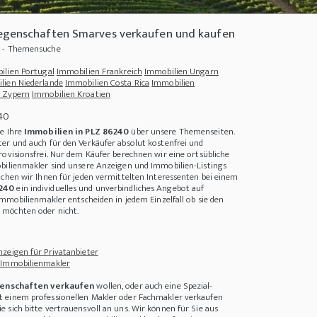
iegenschaften Smarves verkaufen und kaufen
0 - Themensuche
ilien Portugal
Immobilien Frankreich
Immobilien Ungarn
lien Niederlande
Immobilien Costa Rica
Immobilien
 Zypern
Immobilien Kroatien
240
ie Ihre
Immobilien in PLZ 86240
über unsere Themenseiten.
er und auch für den Verkäufer absolut kostenfrei und
rovisionsfrei. Nur dem Käufer berechnen wir eine ortsübliche
bilienmakler sind unsere Anzeigen und Immobilien-Listings
achen wir Ihnen für jeden vermittelten Interessenten bei einem
6240
ein individuelles und unverbindliches Angebot auf
Immobilienmakler entscheiden in jedem Einzelfall ob sie den
ür eine Auswanderung nach Finnland
+++
Anlageimmobilien - Risiken und Chancen
möchten oder nicht.
zeigen für Privatanbieter
 Immobilienmakler
enschaften verkaufen
wollen, oder auch eine Spezial-
 einem professionellen Makler oder Fachmakler verkaufen
 sich bitte vertrauensvoll an uns. Wir können für Sie aus