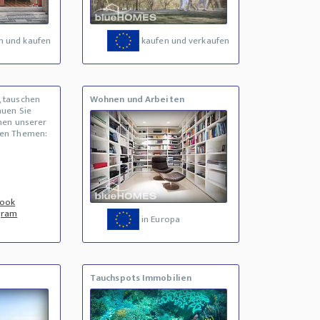
n und kaufen
kaufen und verkaufen
, tauschen
Wohnen und Arbeiten
auen Sie
inen unserer
den Themen:
book
gram
in Europa
Tauchspots Immobilien