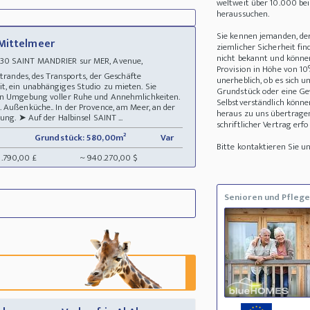
weltweit über 10.000 be
heraussuchen.
Sie kennen jemanden, de
 Mittelmeer
ziemlicher Sicherheit fin
nicht bekannt und können 
30 SAINT MANDRIER sur MER, Avenue,
Provision in Höhe von 10
 Strandes, des Transports, der Geschäfte
unerheblich, ob es sich 
t, ein unabhängiges Studio zu mieten. Sie
Grundstück oder eine Ge
hen Umgebung voller Ruhe und Annehmlichkeiten.
Selbstverständlich könne
 Außenküche.. In der Provence, am Meer, an der
heraus zu uns übertrage
ung. ➤ Auf der Halbinsel SAINT ...
schriftlicher Vertrag erfo
Grundstück: 580,00m²
Var
Bitte kontaktieren Sie 
8.790,00 £
~ 940.270,00 $
Senioren und Pflege