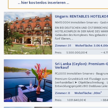
... hier kostenlos inserieren ...
Ungarn: RENTABLES HOTELKO
Immobilien-Smarves - Gastr
N64150004
EIN BEI DEUTSCHEN UND ÖSTERREICHIS
HOTELKOMPLEX IN DER NÄHE DES WÄRM
Gebäuden des Komplexes: Neu gebautes 
fünf Ebenen, ...
Zimmer: 31
Wohnfläche: 3.064,00
Preis:
5.500.000,00 €
~ 4.7
Sri Lanka (Ceylon): Premium-
Verkauf
Immobilien-Smarves - Baugru
PCL0055
Premium-Grundstück mit Flusslage zum V
(verhandelbar) ➤ Objektbeschreibung: . L
Entwicklungsprojekts BIO Dedduwa Lake Pr
Zimmer: 0
Wohnfläche: ,00m²
Preis:
1.031.640,00 €
~ 884