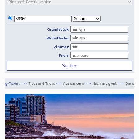
Grundstück:
Wohnfläche:
Zimmer:
Preis:
pps und Tricks
+++
Auswandern
+++
Nachhaltigkeit
+++
Die wichtigsten Immobilien