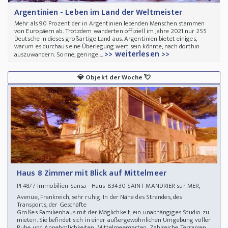
Argentinien - Leben im Land der Weltmeister
Mehr als 90 Prozent der in Argentinien lebenden Menschen stammen
von Europäern ab. Trotzdem wanderten offiziell im Jahre 2021 nur 255
Deutsche in dieses großartige Land aus. Argentinien bietet einiges,
warum es durchaus eine Überlegung wert sein könnte, nach dorthin
>> weiterlesen >>
auszuwandern. Sonne, geringe ...
💎
Objekt der Woche
💘
Haus 8 Zimmer mit Blick auf Mittelmeer
Immobilien-Sansa - Haus 83430 SAINT MANDRIER sur MER,
PF4877
Avenue, Frankreich, sehr ruhig. In der Nähe des Strandes, des
Transports, der Geschäfte
Großes Familienhaus mit der Möglichkeit, ein unabhängiges Studio zu
mieten. Sie befindet sich in einer außergewöhnlichen Umgebung voller
Ruhe und Annehmlichkeiten. Mittelmeergarten. Zahlreiche Terrassen.