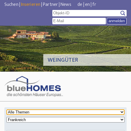
Suchen
|
Inserieren
|
Partner
|
News
de
|
en
|
fr
WEINGÜTER