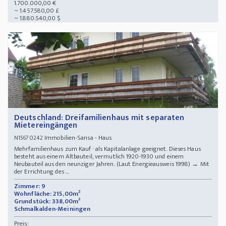
1.700.000,00 €
~ 1.457.580,00 £
~ 1.880.540,00 $
Deutschland: Dreifamilienhaus mit separaten
Mietereingängen
Immobilien-Sansa - Haus
N15670242
Mehrfamilienhaus zum Kauf · als Kapitalanlage geeignet. Dieses Haus
besteht aus einem Altbauteil, vermutlich 1920-1930 und einem
Neubauteil aus den neunziger Jahren. (Laut Energieausweis 1998) → Mit
der Errichtung des ...
Zimmer: 9
Wohnfläche: 215,00m²
Grundstück: 338,00m²
Schmalkalden-Meiningen
Preis: