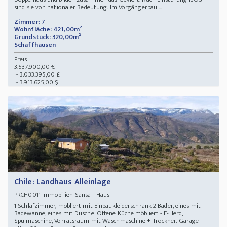
sind sie von nationaler Bedeutung. Im Vorgängerbau ...
Zimmer: 7
Wohnfläche: 421,00m²
Grundstück: 320,00m²
Schaffhausen
Preis:
3.537.900,00 €
~ 3.033.395,00 £
~ 3.913.625,00 $
Chile: Landhaus Alleinlage
Immobilien-Sansa - Haus
PRCH0011
1 Schlafzimmer, möbliert mit Einbaukleiderschrank 2 Bäder, eines mit
Badewanne, eines mit Dusche. Offene Küche möbliert - E-Herd,
Spülmaschine, Vorratsraum mit Waschmaschine + Trockner. Garage