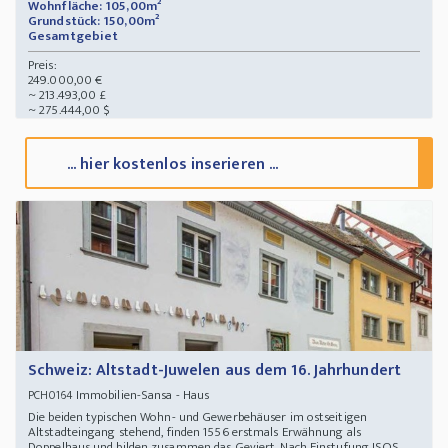
Wohnfläche: 105,00m²
Grundstück: 150,00m²
Gesamtgebiet
Preis:
249.000,00 €
~ 213.493,00 £
~ 275.444,00 $
... hier kostenlos inserieren ...
Schweiz: Altstadt-Juwelen aus dem 16. Jahrhundert
Immobilien-Sansa - Haus
PCH0164
Die beiden typischen Wohn- und Gewerbehäuser im ostseitigen
Altstadteingang stehend, finden 1556 erstmals Erwähnung als
Doppelhaus und bilden zusammen das Geviert. Nach Einstufung ISOS