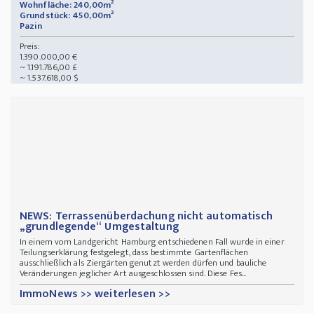
Wohnfläche: 240,00m²
Grundstück: 450,00m²
Pazin
Preis:
1.390.000,00 €
~ 1.191.786,00 £
~ 1.537.618,00 $
NEWS: Terrassenüberdachung nicht automatisch
„grundlegende“ Umgestaltung
In einem vom Landgericht Hamburg entschiedenen Fall wurde in einer
Teilungserklärung festgelegt, dass bestimmte Gartenflächen
ausschließlich als Ziergärten genutzt werden dürfen und bauliche
Veränderungen jeglicher Art ausgeschlossen sind. Diese Fes...
ImmoNews >> weiterlesen >>