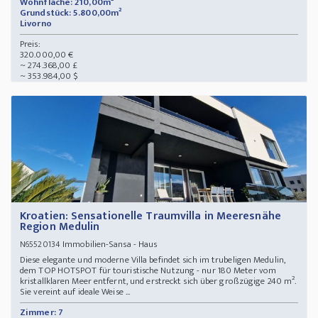
Wohnfläche: 210,00m²
Grundstück: 5.800,00m²
Livorno
Preis:
320.000,00 €
~ 274.368,00 £
~ 353.984,00 $
Kroatien: Sensationelle Traumvilla in Meeresnähe
Region Medulin
Immobilien-Sansa - Haus
N65520134
Diese elegante und moderne Villa befindet sich im trubeligen Medulin,
dem TOP HOTSPOT für touristische Nutzung - nur 180 Meter vom
kristallklaren Meer entfernt, und erstreckt sich über großzügige 240 m².
Sie vereint auf ideale Weise ...
Zimmer: 7