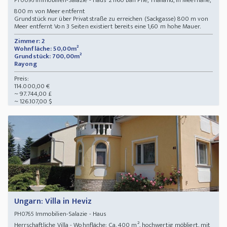
Immobilien-Salazie - Haus 21160 Ban Phe, Thailand, in Meernähe,
PT0096
800 m von Meer entfernt
Grundstück nur über Privatstraße zu erreichen (Sackgasse) 800 m von
Meer entfernt Von 3 Seiten existiert bereits eine 1,60 m hohe Mauer.
Zimmer: 2
Wohnfläche: 50,00m²
Grundstück: 700,00m²
Rayong
Preis:
114.000,00 €
~ 97.744,00 £
~ 126.107,00 $
Ungarn: Villa in Heviz
Immobilien-Salazie - Haus
PH0765
Herrschaftliche Villa - Wohnfläche: Ca. 400 m², hochwertig möbliert, mit