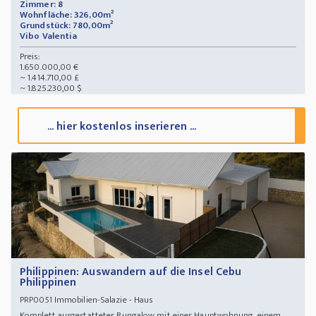
Zimmer: 8
Wohnfläche: 326,00m²
Grundstück: 780,00m²
Vibo Valentia
Preis:
1.650.000,00 €
~ 1.414.710,00 £
~ 1.825.230,00 $
... hier kostenlos inserieren ...
Philippinen: Auswandern auf die Insel Cebu
Philippinen
Immobilien-Salazie - Haus
PRP0051
Komplett ausgestatteter Bungalow mit einer Hauptwohnung, einem