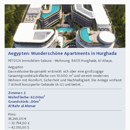
Aegypten: Wunderschöne Apartments in Hurghada
Immobilien-Salazie - Wohnung 84511 Hurghada, Al Ahaya,
PET0124
Aegypten
Das exklusive Bauprojekt erstreckt sich über eine großzügige
Gesamtgrundstücksfläche von 10.000 m² und vereint modernes
Wohnen mit Komfort, Sicherheit und Nachhaltigkeit. Die Anlage umfasst
7 stilvoll konzipierte Gebäude (A-G) und bietet ...
Zimmer: 2
Wohnfläche: 62,00m²
Grundstück: ,00m²
Al Bahr al Ahmar
Preis:
38.248,00 €
~ 32.794,00 £
~ 42.310,00 $