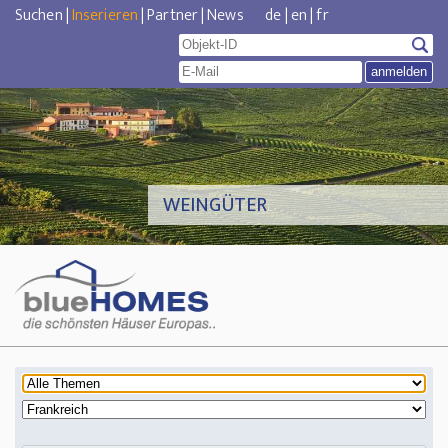
Suchen
|
Inserieren
|
Partner
|
News
de
|
en
|
fr
WEINGÜTER