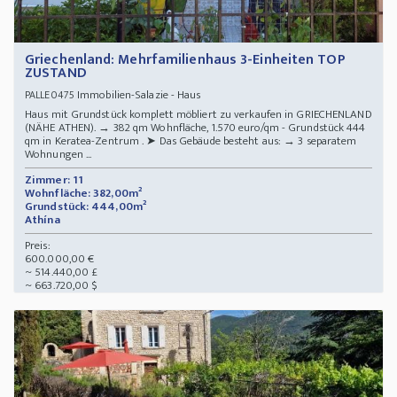
Griechenland: Mehrfamilienhaus 3-Einheiten TOP
ZUSTAND
Immobilien-Salazie - Haus
PALLE0475
Haus mit Grundstück komplett möbliert zu verkaufen in GRIECHENLAND
(NÄHE ATHEN). → 382 qm Wohnfläche, 1.570 euro/qm - Grundstück 444
qm in Keratea-Zentrum . ➤ Das Gebäude besteht aus: → 3 separatem
Wohnungen ...
Zimmer: 11
Wohnfläche: 382,00m²
Grundstück: 444,00m²
Athína
Preis:
600.000,00 €
~ 514.440,00 £
~ 663.720,00 $