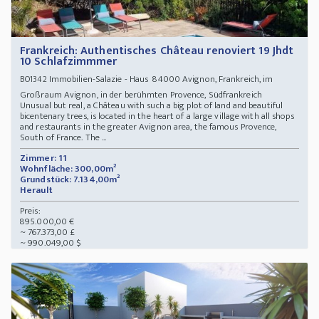
Frankreich: Authentisches Château renoviert 19 Jhdt
10 Schlafzimmmer
Immobilien-Salazie - Haus 84000 Avignon, Frankreich, im
BO1342
Großraum Avignon, in der berühmten Provence, Südfrankreich
Unusual but real, a Château with such a big plot of land and beautiful
bicentenary trees, is located in the heart of a large village with all shops
and restaurants in the greater Avignon area, the famous Provence,
South of France. The ...
Zimmer: 11
Wohnfläche: 300,00m²
Grundstück: 7.134,00m²
Herault
Preis:
895.000,00 €
~ 767.373,00 £
~ 990.049,00 $