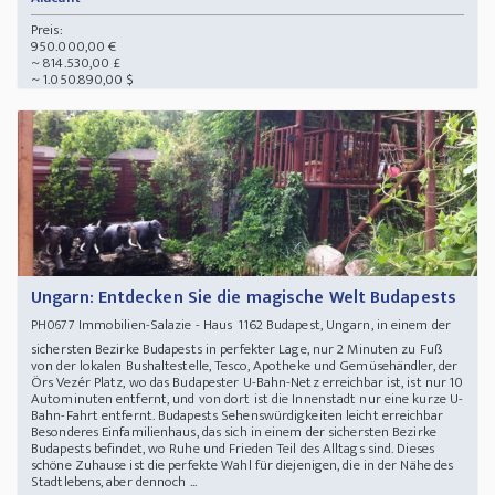
Preis:
950.000,00 €
~ 814.530,00 £
~ 1.050.890,00 $
Ungarn: Entdecken Sie die magische Welt Budapests
Immobilien-Salazie - Haus 1162 Budapest, Ungarn, in einem der
PH0677
sichersten Bezirke Budapests in perfekter Lage, nur 2 Minuten zu Fuß
von der lokalen Bushaltestelle, Tesco, Apotheke und Gemüsehändler, der
Örs Vezér Platz, wo das Budapester U-Bahn-Netz erreichbar ist, ist nur 10
Autominuten entfernt, und von dort ist die Innenstadt nur eine kurze U-
Bahn-Fahrt entfernt. Budapests Sehenswürdigkeiten leicht erreichbar
Besonderes Einfamilienhaus, das sich in einem der sichersten Bezirke
Budapests befindet, wo Ruhe und Frieden Teil des Alltags sind. Dieses
schöne Zuhause ist die perfekte Wahl für diejenigen, die in der Nähe des
Stadtlebens, aber dennoch ...