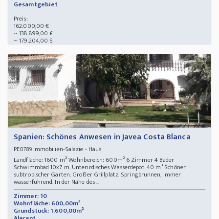
Gesamtgebiet
Preis:
162.000,00 €
~ 138.899,00 £
~ 179.204,00 $
Spanien: Schönes Anwesen in Javea Costa Blanca
Immobilien-Salazie - Haus
PE0789
Landfläche: 1600 m² Wohnbereich: 600m² 6 Zimmer 4 Bäder
Schwimmbad 10x7 m. Unterirdisches Wasserdepot 40 m³ Schöner
subtropischer Garten. Großer Grillplatz. Springbrunnen, immer
wasserführend. In der Nähe des ...
Zimmer: 10
Wohnfläche: 600,00m²
Grundstück: 1.600,00m²
Alacant