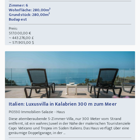
Zimmer: 6
Wohnfläche: 280,00m²
Grundstück: 280,00m²
Budapest
Preis:
517.000,00 €
~ 443.276,00 £
~ 571.905,00 $
Italien: Luxusvilla in Kalabrien 300 m zum Meer
Immobilien-Salazie - Haus
PI0590
Diese atemberaubende 5-Zimmer-Villa, nur 300 Meter vom Strand
entfernt, ist ein wahres Juwel in der Nähe der malerischen Touristenziele
Capo Vaticano und Tropea im Süden Italiens. Das Haus verfügt über eine
geräumige Doppelgarage, in der ...