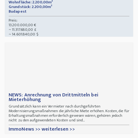
Wohnfläche: 2.200,00m²
Grundstück: 2.200,00m²
Budapest
Preis:
13.200.000,00 €
~ 11.317.680,00 £
~ 14.601.840,00 $
NEWS: Anrechnung von Drittmitteln bei
Mieterhöhung
Grundsätzlich kann ein Vermieter nach durchgeführten
Modernisierungs­maßnahmen die jährliche Miete erhöhen. Kosten, die für
Erhaltungsmaßnahmen erforderlich gewesen wären, gehören jedoch
nicht zu den aufgewendeten Kosten und sind...
ImmoNews >> weiterlesen >>