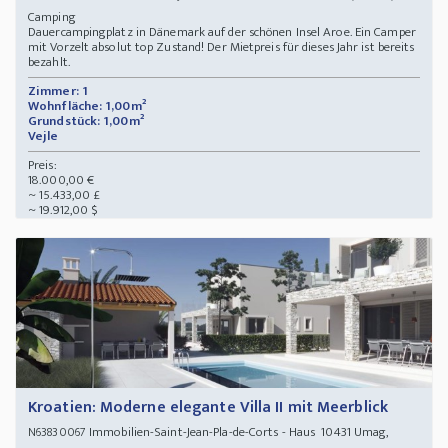
Camping
Dauercampingplatz in Dänemark auf der schönen Insel Aroe. Ein Camper
mit Vorzelt absolut top Zustand! Der Mietpreis für dieses Jahr ist bereits
bezahlt.
Zimmer: 1
Wohnfläche: 1,00m²
Grundstück: 1,00m²
Vejle
Preis:
18.000,00 €
~ 15.433,00 £
~ 19.912,00 $
Kroatien: Moderne elegante Villa II mit Meerblick
Immobilien-Saint-Jean-Pla-de-Corts - Haus 10431 Umag,
N63830067