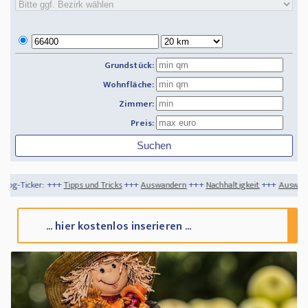
Grundstück:
Wohnfläche:
Zimmer:
Preis:
pps und Tricks
+++
Auswandern
+++
Nachhaltigkeit
+++
Auswandern Norwegen - für
... hier kostenlos inserieren ...