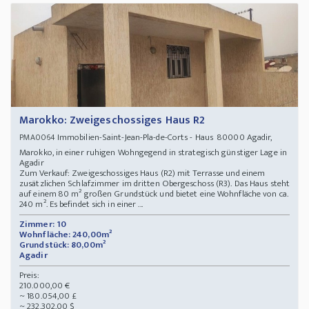
Marokko: Zweigeschossiges Haus R2
Immobilien-Saint-Jean-Pla-de-Corts - Haus 80000 Agadir,
PMA0064
Marokko, in einer ruhigen Wohngegend in strategisch günstiger Lage in
Agadir
Zum Verkauf: Zweigeschossiges Haus (R2) mit Terrasse und einem
zusätzlichen Schlafzimmer im dritten Obergeschoss (R3). Das Haus steht
auf einem 80 m² großen Grundstück und bietet eine Wohnfläche von ca.
240 m². Es befindet sich in einer ...
Zimmer: 10
Wohnfläche: 240,00m²
Grundstück: 80,00m²
Agadir
Preis:
210.000,00 €
~ 180.054,00 £
~ 232.302,00 $