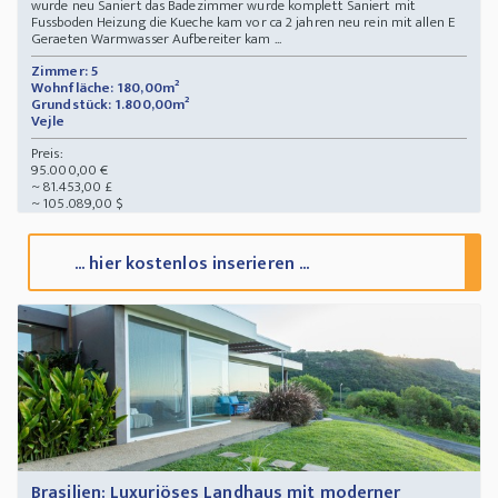
wurde neu Saniert das Badezimmer wurde komplett Saniert mit
Fussboden Heizung die Kueche kam vor ca 2 jahren neu rein mit allen E
Geraeten Warmwasser Aufbereiter kam ...
Zimmer: 5
Wohnfläche: 180,00m²
Grundstück: 1.800,00m²
Vejle
Preis:
95.000,00 €
~ 81.453,00 £
~ 105.089,00 $
... hier kostenlos inserieren ...
Brasilien: Luxuriöses Landhaus mit moderner