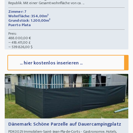
Republik. Mit einer Gesamtwohnfläche von ca. ...
Zimmer: 7
Wohnfläche: 354,00m²
Grundstück: 1.200,00m²
Puerto Plata
Preis:
488.000,00 €
~ 418.411,00 £
~ 539.826,00 $
... hier kostenlos inserieren ...
Dänemark: Schöne Parzelle auf Dauercampingplatz
Immobilien-Saint-Jean-Pla-de-Corts - Gastronomie, Hotels,
PDK0029