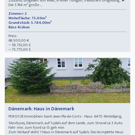
Zustand, umgeben von Wald, in einer ruhigen, friedlichen Umgebung. ➤
Die 5764 m² große ...
Zimmer: 2
Wohnfläche: 75,00m²
Grundstück: 5.784,00m²
Bács-Kiskun
Preis:
68.500,00 €
~ 58.732,00 £
~ 75.775,00 $
Dänemark: Haus in Dänemark
Immobilien-Saint-Jean-Pla-de-Corts - Haus 6470 Mintebjerg,
PDK0028
Skovbyvej, Dänemark, auf Sydals auf dem Lande, zum Strand ca 3 Auto
Fahr min. zum Fjord ca 15 geh min
Zum Verkauf steht 1 Haus in Dänemark auf Sydals. Das komplette Haus