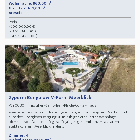
Wohnfläche: 860,00m²
Grundstück: 1,00m²
Brescia
Preis:
4.100.000,00 €
~ 3.515.340,00 £
~ 4.535.420,00 $
Zypern: Bungalow V-Form Meerblick
Immobilien-Saint-Jean-Pla-de-Corts - Haus
PCY0030
Freistehendes Haus mit Nebengebäuden, Pool, angelegtem Garten und
autarker Energieversorgung ➤ In ruhiger, etablierter Wohnlage
oberhalb von Paphos in Pegeia (Peja) gelegen, mit unverbaubarem,
spektakulärem Meerblick. In der ...
Zimmer: 4