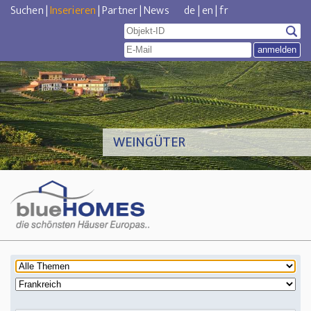
Suchen
|
Inserieren
|
Partner
|
News
de
|
en
|
fr
WEINGÜTER