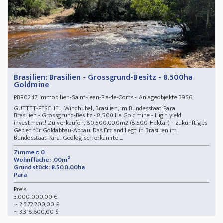
Brasilien: Brasilien - Grossgrund-Besitz - 8.500ha
Goldmine
Immobilien-Saint-Jean-Pla-de-Corts - Anlageobjekte 3956
PBR0247
GUTTET-FESCHEL, Windhubel, Brasilien, im Bundesstaat Para
Brasilien - Grossgrund-Besitz - 8.500 Ha Goldmine - High yield
investment! Zu verkaufen, 80.500.000m2 (8.500 Hektar) - zukünftiges
Gebiet für Goldabbau-Abbau. Das Erzland liegt in Brasilien im
Bundesstaat Para. Geologisch erkannte ...
Zimmer: 0
Wohnfläche: ,00m²
Grundstück: 8.500,00ha
Para
Preis:
3.000.000,00 €
~ 2.572.200,00 £
~ 3.318.600,00 $