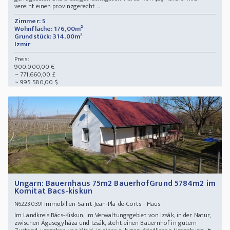
vereint einen provinzgerecht ...
Zimmer: 5
Wohnfläche: 176,00m²
Grundstück: 314,00m²
Izmir
Preis:
900.000,00 €
~ 771.660,00 £
~ 995.580,00 $
Ungarn: Bauernhaus 75m2 BauerhofGrund 5784m2 im
Komitat Bacs-kiskun
Immobilien-Saint-Jean-Pla-de-Corts - Haus
N62230391
Im Landkreis Bács-Kiskun, im Verwaltungsgebiet von Izsák, in der Natur,
zwischen Ágasegyháza und Izsák, steht einen Bauernhof in gutem