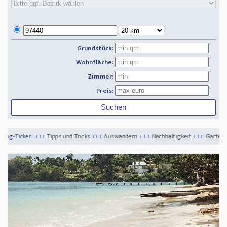
Grundstück:
Wohnfläche:
Zimmer:
Preis:
pps und Tricks
+++
Auswandern
+++
Nachhaltigkeit
+++
Gartendekoration für die ge