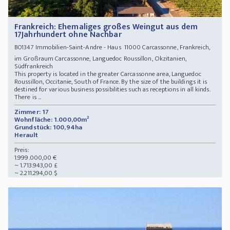
Frankreich: Ehemaliges großes Weingut aus dem
17Jahrhundert ohne Nachbar
Immobilien-Saint-Andre - Haus 11000 Carcassonne, Frankreich,
BO1347
im Großraum Carcassonne, Languedoc Roussillon, Okzitanien,
Südfrankreich
This property is located in the greater Carcassonne area, Languedoc
Roussillon, Occitanie, South of France. By the size of the buildings it is
destined for various business possibilities such as receptions in all kinds.
There is ...
Zimmer: 17
Wohnfläche: 1.000,00m²
Grundstück: 100,94ha
Herault
Preis:
1.999.000,00 €
~ 1.713.943,00 £
~ 2.211.294,00 $