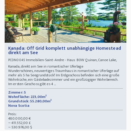
Kanada: Off Grid komplett unabhängige Homestead
direkt am See
Immobilien-Saint-Andre - Haus B0W Quinan, Canoe Lake,
PCDN0045
Kanada, direkt am See in romantischer Uferlage
Wunderschönes, neuwertiges Traumhaus in romantischer Uferlage auf
mehr als 5 ha Seegrundstück! Im Erdgeschoss befinden sich eine große
Wohnküche, ein Gästebadezimmer und ein großzügiger Wohnbereich.
Im ersten Geschoss gibt es 4 ...
Zimmer: 5
Wohnfläche: 223,00m²
Grundstück: 55.280,00m²
Nova Scotia
Preis:
480.000,00 €
~ 411.552,00 £
~ 530.976,00 $