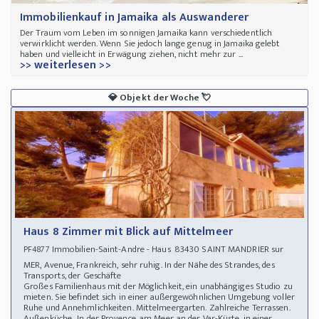
Immobilienkauf in Jamaika als Auswanderer
Der Traum vom Leben im sonnigen Jamaika kann verschiedentlich
verwirklicht werden. Wenn Sie jedoch lange genug in Jamaika gelebt
haben und vielleicht in Erwägung ziehen, nicht mehr zur ...
>> weiterlesen >>
💎
Objekt der Woche
💘
Haus 8 Zimmer mit Blick auf Mittelmeer
Immobilien-Saint-Andre - Haus 83430 SAINT MANDRIER sur
PF4877
MER, Avenue, Frankreich, sehr ruhig. In der Nähe des Strandes, des
Transports, der Geschäfte
Großes Familienhaus mit der Möglichkeit, ein unabhängiges Studio zu
mieten. Sie befindet sich in einer außergewöhnlichen Umgebung voller
Ruhe und Annehmlichkeiten. Mittelmeergarten. Zahlreiche Terrassen.
Außenküche.. In der Provence, am Meer, an der Var-Küste, in einer