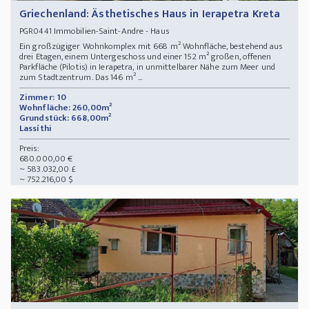
Griechenland: Ästhetisches Haus in Ierapetra Kreta
Immobilien-Saint-Andre - Haus
PGR0441
Ein großzügiger Wohnkomplex mit 668 m² Wohnfläche, bestehend aus
drei Etagen, einem Untergeschoss und einer 152 m² großen, offenen
Parkfläche (Pilotis) in Ierapetra, in unmittelbarer Nähe zum Meer und
zum Stadtzentrum. Das 146 m² ...
Zimmer: 10
Wohnfläche: 260,00m²
Grundstück: 668,00m²
Lassíthi
Preis:
680.000,00 €
~ 583.032,00 £
~ 752.216,00 $