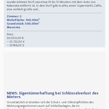
wunderschönen Dorf, was etwa 10 bis 15 Minuten mit dem Auto von
Kalamata entfernt ist. In dem Dorf gibt es alles, einen Supermarkt, Cafés,
eine wirklich große und ...
Zimmer: 2
Wohnfläche: 100,00m²
Grundstück: 500,00m²
Messinía
Preis:
30.000,00 €
~ 25.722,00 £
~ 33.186,00 $
NEWS: Eigentümerhaftung bei Schlüsselverlust des
Mieters
Grundsätzlich erstrecken sich die Schutz- und Obhutspflichten des
Wohnungseigentümers auch auf Schließanlagen, die im