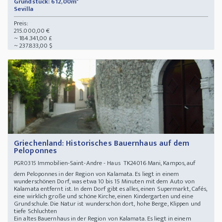
Grundstück: 612,00m²
Sevilla
Preis:
215.000,00 €
~ 184.341,00 £
~ 237.833,00 $
Griechenland: Historisches Bauernhaus auf dem
Peloponnes
Immobilien-Saint-Andre - Haus TK24016 Mani, Kampos, auf
PGR0315
dem Peloponnes in der Region von Kalamata. Es liegt in einem
wunderschönen Dorf, was etwa 10 bis 15 Minuten mit dem Auto von
Kalamata entfernt ist. In dem Dorf gibt es alles, einen Supermarkt, Cafés,
eine wirklich große und schöne Kirche, einen Kindergarten und eine
Grundschule. Die Natur ist wunderschön dort, hohe Berge, Klippen und
tiefe Schluchten
Ein altes Bauernhaus in der Region von Kalamata. Es liegt in einem