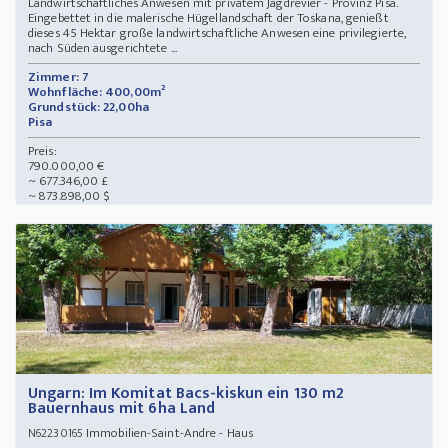
Landwirtschaftliches Anwesen mit privatem Jagdrevier - Provinz Pisa.
Eingebettet in die malerische Hügellandschaft der Toskana, genießt
dieses 45 Hektar große landwirtschaftliche Anwesen eine privilegierte,
nach Süden ausgerichtete ...
Zimmer: 7
Wohnfläche: 400,00m²
Grundstück: 22,00ha
Pisa
Preis:
790.000,00 €
~ 677.346,00 £
~ 873.898,00 $
Ungarn: Im Komitat Bacs-kiskun ein 130 m2
Bauernhaus mit 6ha Land
Immobilien-Saint-Andre - Haus
N62230165