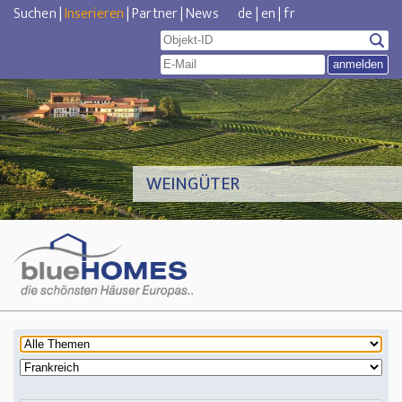
Suchen
|
Inserieren
|
Partner
|
News
de
|
en
|
fr
WEINGÜTER