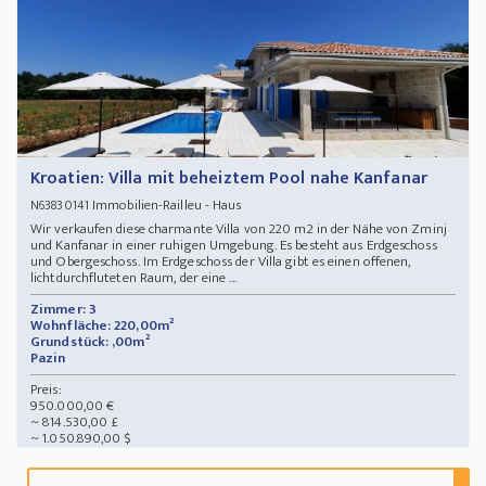
Kroatien: Villa mit beheiztem Pool nahe Kanfanar
Immobilien-Railleu - Haus
N63830141
Wir verkaufen diese charmante Villa von 220 m2 in der Nähe von Zminj
und Kanfanar in einer ruhigen Umgebung. Es besteht aus Erdgeschoss
und Obergeschoss. Im Erdgeschoss der Villa gibt es einen offenen,
lichtdurchfluteten Raum, der eine ...
Zimmer: 3
Wohnfläche: 220,00m²
Grundstück: ,00m²
Pazin
Preis:
950.000,00 €
~ 814.530,00 £
~ 1.050.890,00 $