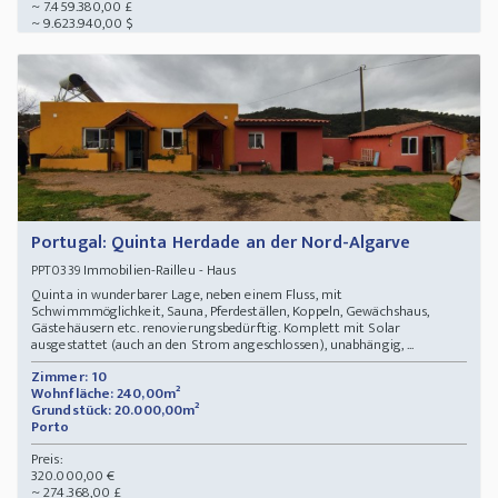
~ 7.459.380,00 £
~ 9.623.940,00 $
Portugal: Quinta Herdade an der Nord-Algarve
Immobilien-Railleu - Haus
PPT0339
Quinta in wunderbarer Lage, neben einem Fluss, mit
Schwimmmöglichkeit, Sauna, Pferdeställen, Koppeln, Gewächshaus,
Gästehäusern etc. renovierungsbedürftig. Komplett mit Solar
ausgestattet (auch an den Strom angeschlossen), unabhängig, ...
Zimmer: 10
Wohnfläche: 240,00m²
Grundstück: 20.000,00m²
Porto
Preis:
320.000,00 €
~ 274.368,00 £