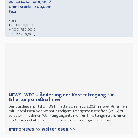
Wohnfläche: 460,00m²
Grundstück: 1.300,00m²
Pazin
Preis:
1.250.000,00 €
~ 1.071.750,00 £
~ 1.382.750,00 $
NEWS: WEG – Änderung der Kostentragung für
Erhaltungsmaßnahmen
Der Bundesgerichtshof (BGH) hatte sich am 22.3.2024 in zwei Verfahren
mit Beschlüssen von Wohnungseigentümergemeinschaften (WEG) zu
befassen, mit denen Wohnungseigentümer für Erhaltungsmaßnahmen
am Gemeinschaftseigentum eine von der bisherigen Kostenvert...
ImmoNews >> weiterlesen >>