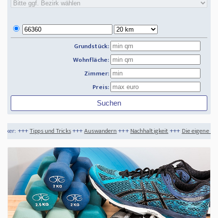
Grundstück:
Wohnfläche:
Zimmer:
Preis:
d Tricks
+++
Auswandern
+++
Nachhaltigkeit
+++
Die eigene HomeGym einrichten -