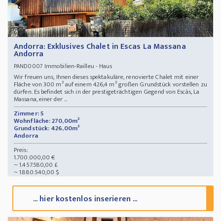
Andorra: Exklusives Chalet in Escas La Massana
Andorra
Immobilien-Railleu - Haus
PAND0007
Wir freuen uns, Ihnen dieses spektakuläre, renovierte Chalet mit einer
Fläche von 300 m² auf einem 426,4 m² großen Grundstück vorstellen zu
dürfen. Es befindet sich in der prestigeträchtigen Gegend von Escàs, La
Massana, einer der ...
Zimmer: 5
Wohnfläche: 270,00m²
Grundstück: 426,00m²
Andorra
Preis:
1.700.000,00 €
~ 1.457.580,00 £
~ 1.880.540,00 $
... hier kostenlos inserieren ...