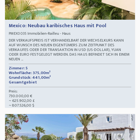
Mexico: Neubau karibisches Haus mit Pool
Immobilien-Railleu - Haus
PMEX0035
DER VERKAUFSPREIS IST VERHANDELBAR! DER WECHSELKURS KANN
AUF WUNSCH DES NEUEN EIGENTÜMERS ZUM ZEITPUNKT DES
VERKAUFES ODER DER TRANSAKTION IN USD (US-DOLLAR), YUAN
ODER EURO FESTGELEGT WERDEN. DAS HAUS BEFINDET SICH IN EINEM
NEUEN ...
Zimmer: 5
Wohnfläche: 375,00m²
Grundstück: 441,00m²
Gesamtgebiet
Preis:
730.000,00 €
~ 625.902,00 £
~ 807.526,00 $