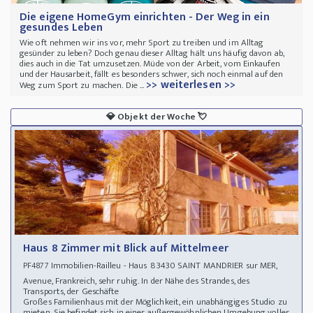
Die eigene HomeGym einrichten - Der Weg in ein
gesundes Leben
Wie oft nehmen wir ins vor, mehr Sport zu treiben und im Alltag
gesünder zu leben? Doch genau dieser Alltag hält uns häufig davon ab,
dies auch in die Tat umzusetzen. Müde von der Arbeit, vom Einkaufen
und der Hausarbeit, fällt es besonders schwer, sich noch einmal auf den
>> weiterlesen >>
Weg zum Sport zu machen. Die ...
💎
Objekt der Woche
💘
Haus 8 Zimmer mit Blick auf Mittelmeer
Immobilien-Railleu - Haus 83430 SAINT MANDRIER sur MER,
PF4877
Avenue, Frankreich, sehr ruhig. In der Nähe des Strandes, des
Transports, der Geschäfte
Großes Familienhaus mit der Möglichkeit, ein unabhängiges Studio zu
mieten. Sie befindet sich in einer außergewöhnlichen Umgebung voller