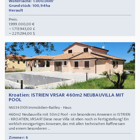
Wohnfläche: 1.000,00m²
Grundstück: 100,94ha
Herault
Preis:
1.999.000,00 €
~ 1.713.943,00 £
~ 2.211.294,00 $
Kroatien: ISTRIEN VRSAR 460m2 NEUBAUVILLA MIT
POOL
Immobilien-Railleu - Haus
N60340109
460m2 Neubauvilla mit 50m2 Pool - ein besonderes Anwesen in ISTRIEN
- KROATIEN, VRSAR! Diese neue Villa ist eben noch in Fertigstellung! Ein
wirklich einzigartiges Anwesen, das mit allen technischen Raffinessen
und einem besonderen ...
Zimmer: 6