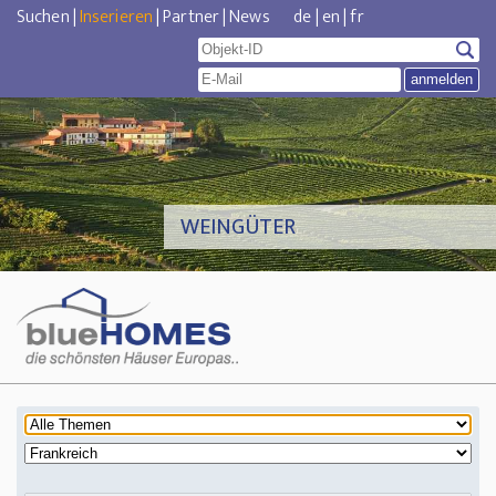
Suchen
|
Inserieren
|
Partner
|
News
de
|
en
|
fr
WEINGÜTER