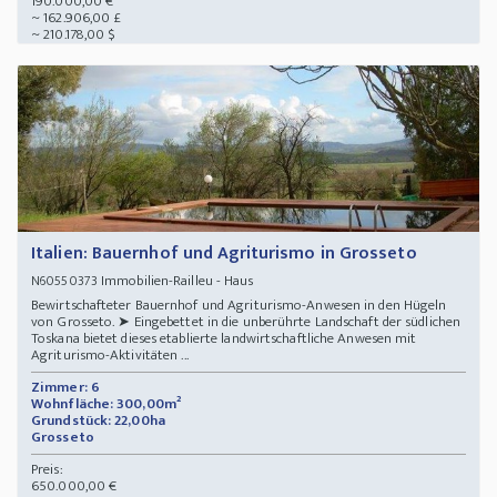
190.000,00 €
~ 162.906,00 £
~ 210.178,00 $
Italien: Bauernhof und Agriturismo in Grosseto
Immobilien-Railleu - Haus
N60550373
Bewirtschafteter Bauernhof und Agriturismo-Anwesen in den Hügeln
von Grosseto. ➤ Eingebettet in die unberührte Landschaft der südlichen
Toskana bietet dieses etablierte landwirtschaftliche Anwesen mit
Agriturismo-Aktivitäten ...
Zimmer: 6
Wohnfläche: 300,00m²
Grundstück: 22,00ha
Grosseto
Preis:
650.000,00 €