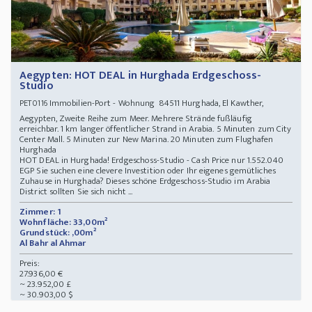
Aegypten: HOT DEAL in Hurghada Erdgeschoss-
Studio
Immobilien-Port - Wohnung 84511 Hurghada, El Kawther,
PET0116
Aegypten, Zweite Reihe zum Meer. Mehrere Strände fußläufig
erreichbar. 1 km langer öffentlicher Strand in Arabia. 5 Minuten zum City
Center Mall. 5 Minuten zur New Marina. 20 Minuten zum Flughafen
Hurghada
HOT DEAL in Hurghada! Erdgeschoss-Studio - Cash Price nur 1.552.040
EGP Sie suchen eine clevere Investition oder Ihr eigenes gemütliches
Zuhause in Hurghada? Dieses schöne Erdgeschoss-Studio im Arabia
District sollten Sie sich nicht ...
Zimmer: 1
Wohnfläche: 33,00m²
Grundstück: ,00m²
Al Bahr al Ahmar
Preis:
27.936,00 €
~ 23.952,00 £
~ 30.903,00 $