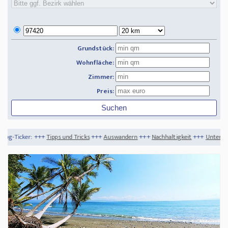
Grundstück:
Wohnfläche:
Zimmer:
Preis:
pps und Tricks
+++
Auswandern
+++
Nachhaltigkeit
+++
Unternehmen braucht Liqui