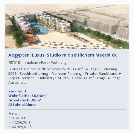
Aegypten: Luxus-Studio mit seitlichem Meerblick
Immobilien-Port - Wohnung
PET0113
Luxus-Studio mit seitlichem Meerblick - 66 m² - 4. Etage - Lieferung
2026 - Beachfront Living - Premium-Finishing - Privater Sandstrand ➤
Objektübersicht: - Einheitstyp: Studio - Größe: 66 m² - Etage: 4. Etage -
Aussicht: ...
Zimmer: 1
Wohnfläche: 66,00m²
Grundstück: ,00m²
Al Bahr al Ahmar
Preis:
55.116,00 €
~ 47.256,00 £
~ 60.969,00 $