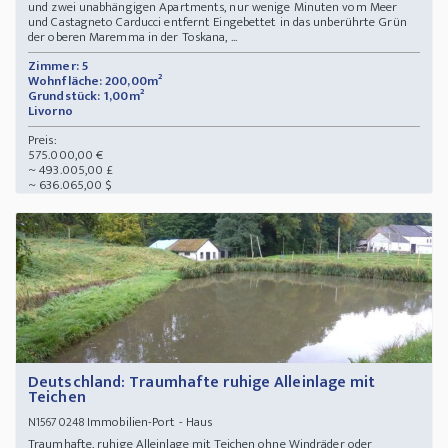
und zwei unabhängigen Apartments, nur wenige Minuten vom Meer
und Castagneto Carducci entfernt Eingebettet in das unberührte Grün
der oberen Maremma in der Toskana, ...
Zimmer: 5
Wohnfläche: 200,00m²
Grundstück: 1,00m²
Livorno
Preis:
575.000,00 €
~ 493.005,00 £
~ 636.065,00 $
Deutschland: Traumhafte ruhige Alleinlage mit
Teichen
Immobilien-Port - Haus
N15670248
Traumhafte, ruhige Alleinlage mit Teichen ohne Windräder oder