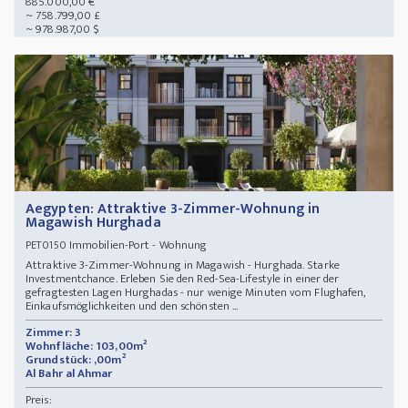
885.000,00 €
~ 758.799,00 £
~ 978.987,00 $
Aegypten: Attraktive 3-Zimmer-Wohnung in
Magawish Hurghada
Immobilien-Port - Wohnung
PET0150
Attraktive 3-Zimmer-Wohnung in Magawish - Hurghada. Starke
Investmentchance. Erleben Sie den Red-Sea-Lifestyle in einer der
gefragtesten Lagen Hurghadas - nur wenige Minuten vom Flughafen,
Einkaufsmöglichkeiten und den schönsten ...
Zimmer: 3
Wohnfläche: 103,00m²
Grundstück: ,00m²
Al Bahr al Ahmar
Preis: