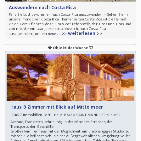
Auswandern nach Costa Rica
Falls Sie Lust bekommen nach Costa Rica auszuwandern - Sehen Sie in
unsere Immobilien Costa Rica Themenseiten Costa Rica ist die Heimat
vieler Tiere, Pflanzen, des "Pura Vida"-Lebensstils, der Ticos und Ticas und
von mir. Vor ein paar Jahren beschloss ich, nach Costa Rica
>> weiterlesen >>
auszuwandern, um ein neues ...
💎
Objekt der Woche
💘
Haus 8 Zimmer mit Blick auf Mittelmeer
Immobilien-Port - Haus 83430 SAINT MANDRIER sur MER,
PF4877
Avenue, Frankreich, sehr ruhig. In der Nähe des Strandes, des
Transports, der Geschäfte
Großes Familienhaus mit der Möglichkeit, ein unabhängiges Studio zu
mieten. Sie befindet sich in einer außergewöhnlichen Umgebung voller
Ruhe und Annehmlichkeiten. Mittelmeergarten. Zahlreiche Terrassen.