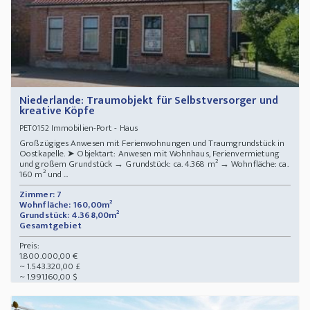
Niederlande: Traumobjekt für Selbstversorger und
kreative Köpfe
Immobilien-Port - Haus
PET0152
Großzügiges Anwesen mit Ferienwohnungen und Traumgrundstück in
Oostkapelle. ➤ Objektart: Anwesen mit Wohnhaus, Ferienvermietung
und großem Grundstück → Grundstück: ca. 4.368 m² → Wohnfläche: ca.
160 m² und ...
Zimmer: 7
Wohnfläche: 160,00m²
Grundstück: 4.368,00m²
Gesamtgebiet
Preis:
1.800.000,00 €
~ 1.543.320,00 £
~ 1.991.160,00 $