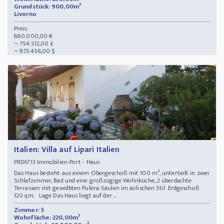
Grundstück: 900,00m²
Livorno
Preis:
880.000,00 €
~ 754.512,00 £
~ 973.456,00 $
Italien: Villa auf Lipari Italien
Immobilien-Port - Haus
PRD6713
Das Haus besteht aus einem Obergeschoß mit 100 m², unterteilt in zwei
Schlafzimmer, Bad und eine großzügige Wohnküche, 2 überdachte
Terrassen mit gewölbten Pulera-Säulen im äolischen Stil. Erdgeschoß
120 qm. Lage Das Haus liegt auf der ...
Zimmer: 5
Wohnfläche: 220,00m²