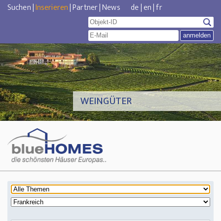
Suchen
|
Inserieren
|
Partner
|
News
de
|
en
|
fr
WEINGÜTER