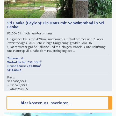
Sri Lanka (Ceylon): Ein Haus mit Schwimmbad in Sri
Lanka
Immobilien-Port - Haus
PCL0046
Ein großes Haus mit 420m2 Innenraum. 6 Schlafzimmer und 2 Bäder.
Zweistöckiges Haus. Sehr ruhige Umgebung. großer Pool. 36
Quadratmeter große Balkone und mit einigen Möbeln. Gute Belüftung
und Haustyp Villa. nahe dem Haupteingang des ...
Zimmer: 6
Wohnfläche: 731,00m²
Grundstück: 731,00m²
Sri Lanka
Preis:
375.000,00 €
~ 321.525,00 £
~ 414.825,00 $
... hier kostenlos inserieren ...