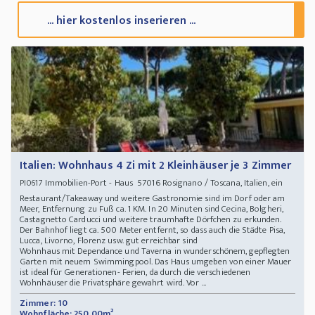
... hier kostenlos inserieren ...
Italien: Wohnhaus 4 Zi mit 2 Kleinhäuser je 3 Zimmer
Immobilien-Port - Haus 57016 Rosignano / Toscana, Italien, ein
PI0617
Restaurant/Takeaway und weitere Gastronomie sind im Dorf oder am
Meer, Entfernung zu Fuß ca. 1 KM. In 20 Minuten sind Cecina, Bolgheri,
Castagnetto Carducci und weitere traumhafte Dörfchen zu erkunden.
Der Bahnhof liegt ca. 500 Meter entfernt, so dass auch die Städte Pisa,
Lucca, Livorno, Florenz usw. gut erreichbar sind
Wohnhaus mit Dependance und Taverna in wunderschönem, gepflegten
Garten mit neuem Swimmingpool. Das Haus umgeben von einer Mauer
ist ideal für Generationen- Ferien, da durch die verschiedenen
Wohnhäuser die Privatsphäre gewahrt wird. Vor ...
Zimmer: 10
Wohnfläche: 250,00m²