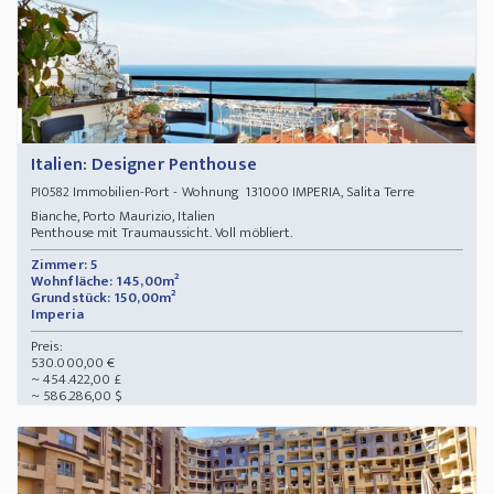
Italien: Designer Penthouse
Immobilien-Port - Wohnung 131000 IMPERIA, Salita Terre
PI0582
Bianche, Porto Maurizio, Italien
Penthouse mit Traumaussicht. Voll möbliert.
Zimmer: 5
Wohnfläche: 145,00m²
Grundstück: 150,00m²
Imperia
Preis:
530.000,00 €
~ 454.422,00 £
~ 586.286,00 $