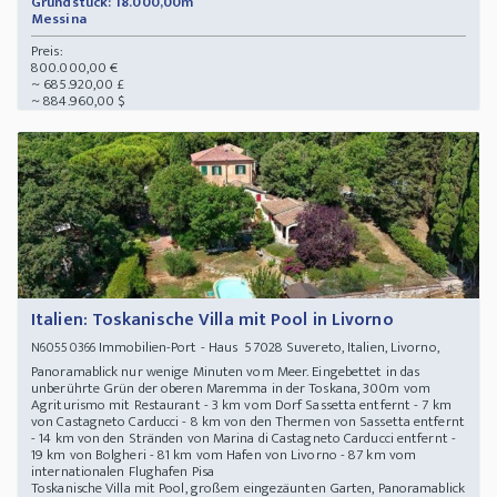
Grundstück: 18.000,00m²
Messina
Preis:
800.000,00 €
~ 685.920,00 £
~ 884.960,00 $
Italien: Toskanische Villa mit Pool in Livorno
Immobilien-Port - Haus 57028 Suvereto, Italien, Livorno,
N60550366
Panoramablick nur wenige Minuten vom Meer. Eingebettet in das
unberührte Grün der oberen Maremma in der Toskana, 300m vom
Agriturismo mit Restaurant - 3 km vom Dorf Sassetta entfernt - 7 km
von Castagneto Carducci - 8 km von den Thermen von Sassetta entfernt
- 14 km von den Stränden von Marina di Castagneto Carducci entfernt -
19 km von Bolgheri - 81 km vom Hafen von Livorno - 87 km vom
internationalen Flughafen Pisa
Toskanische Villa mit Pool, großem eingezäunten Garten, Panoramablick