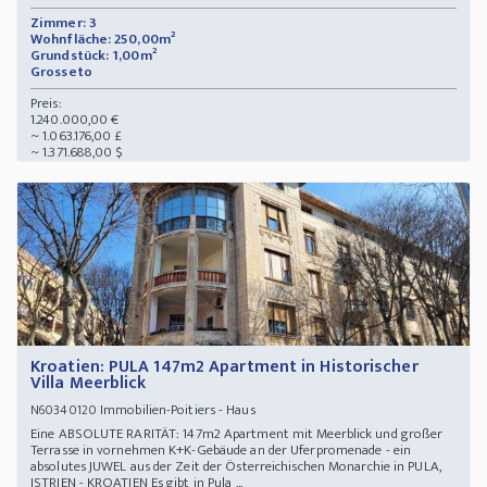
Zimmer: 3
Wohnfläche: 250,00m²
Grundstück: 1,00m²
Grosseto
Preis:
1.240.000,00 €
~ 1.063.176,00 £
~ 1.371.688,00 $
Kroatien: PULA 147m2 Apartment in Historischer
Villa Meerblick
Immobilien-Poitiers - Haus
N60340120
Eine ABSOLUTE RARITÄT: 147m2 Apartment mit Meerblick und großer
Terrasse in vornehmen K+K-Gebäude an der Uferpromenade - ein
absolutes JUWEL aus der Zeit der Österreichischen Monarchie in PULA,
ISTRIEN - KROATIEN Es gibt in Pula ...