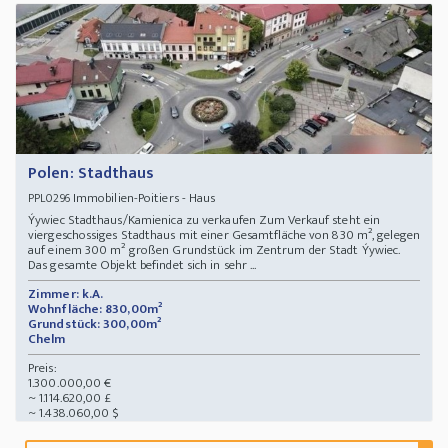
Polen: Stadthaus
Immobilien-Poitiers - Haus
PPL0296
Ýywiec Stadthaus/Kamienica zu verkaufen Zum Verkauf steht ein
viergeschossiges Stadthaus mit einer Gesamtfläche von 830 m², gelegen
auf einem 300 m² großen Grundstück im Zentrum der Stadt Ýywiec.
Das gesamte Objekt befindet sich in sehr ...
Zimmer: k.A.
Wohnfläche: 830,00m²
Grundstück: 300,00m²
Chelm
Preis:
1.300.000,00 €
~ 1.114.620,00 £
~ 1.438.060,00 $