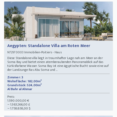
Aegypten: Standalone Villa am Roten Meer
Immobilien-Poitiers - Haus
N72970003
Diese Standalonevilla liegt in traumhafter Lage nah am Meer an der
Soma Bay und bietet einen atemberaubenden Panoramablick auf das
türkisfarbene Wasser. Soma Bay ist eine ägyptische Bucht sowie eine auf
der Landzunge Ras Abu Soma und ...
Zimmer: 3
Wohnfläche: 182,00m²
Grundstück: 524,00m²
Al Bahr al Ahmar
Preis:
1.590.000,00 €
~ 1.363.266,00 £
~ 1.758.858,00 $