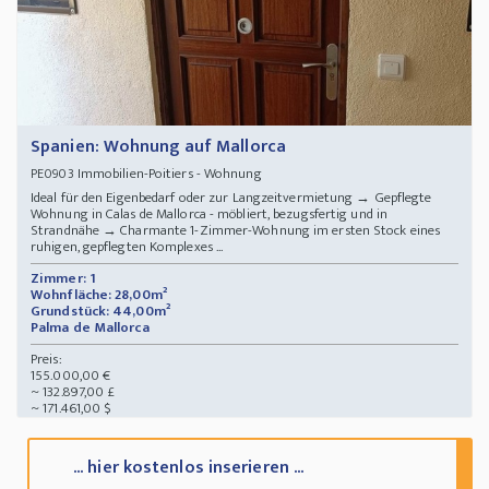
Spanien: Wohnung auf Mallorca
Immobilien-Poitiers - Wohnung
PE0903
Ideal für den Eigenbedarf oder zur Langzeitvermietung → Gepflegte
Wohnung in Calas de Mallorca - möbliert, bezugsfertig und in
Strandnähe → Charmante 1-Zimmer-Wohnung im ersten Stock eines
ruhigen, gepflegten Komplexes ...
Zimmer: 1
Wohnfläche: 28,00m²
Grundstück: 44,00m²
Palma de Mallorca
Preis:
155.000,00 €
~ 132.897,00 £
~ 171.461,00 $
... hier kostenlos inserieren ...