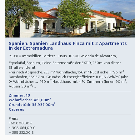
Spanien: Spanien Landhaus Finca mit 2 Apartments
in der Extremadura
Immobilien-Poitiers - Haus 10500 Valencia de Alcantara,
PE0870
Espadañal, Spanien, kleine Seitenstraße der EX110, 250m von dieser
Straße entfernt
Frei nach Absprache. 233 m² Wohnfläche, 156 m² Nutzfläche + 195 m²
Dachboden, 35.937 m² Grundstück Energieeffizienz: B 61,6 kWh/m² Jahr
➤ Wohnfläche: → 140 m² Haupthaus mit 4 ½ Zimmern (Innen 90 m²,
Außen 50 m²) ...
Zimmer: 10
Wohnfläche: 389,00m²
Grundstück: 35.937,00m²
Caceres
Preis:
360.000,00 €
~ 308.664,00 £
~ 398.232,00 $