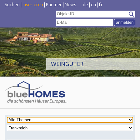
Suchen
|
Inserieren
|
Partner
|
News
de
|
en
|
fr
WEINGÜTER