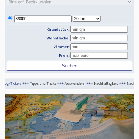
Grundstück:
Wohnfläche:
Zimmer:
Preis:
pps und Tricks
+++
Auswandern
+++
Nachhaltigkeit
+++
Nachhaltig Backen - So geli