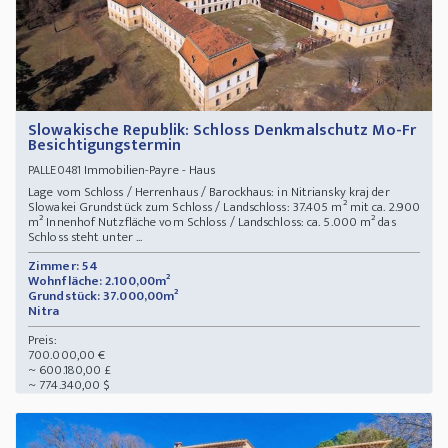
Slowakische Republik: Schloss Denkmalschutz Mo-Fr
Besichtigungstermin
Immobilien-Payre - Haus
PALLE0481
Lage vom Schloss / Herrenhaus / Barockhaus: in Nitriansky kraj der
Slowakei Grundstück zum Schloss / Landschloss: 37.405 m² mit ca. 2.900
m² Innenhof Nutzfläche vom Schloss / Landschloss: ca. 5.000 m² das
Schloss steht unter ...
Zimmer: 54
Wohnfläche: 2.100,00m²
Grundstück: 37.000,00m²
Nitra
Preis:
700.000,00 €
~ 600.180,00 £
~ 774.340,00 $