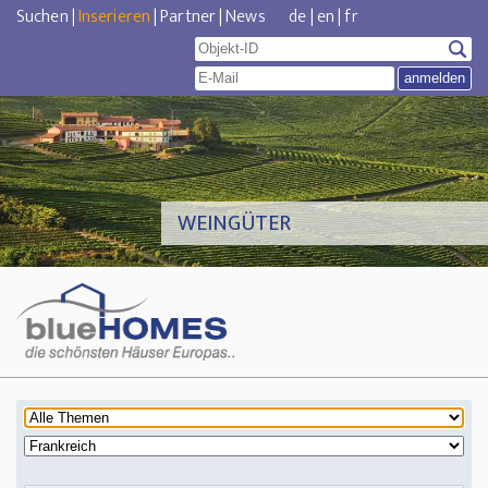
Suchen
|
Inserieren
|
Partner
|
News
de
|
en
|
fr
WEINGÜTER