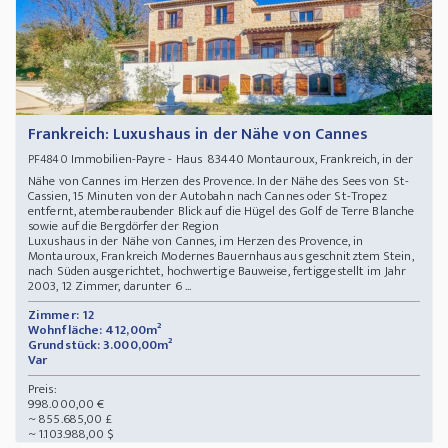
Frankreich: Luxushaus in der Nähe von Cannes
Immobilien-Payre - Haus 83440 Montauroux, Frankreich, in der
PF4840
Nähe von Cannes im Herzen des Provence. In der Nähe des Sees von St-
Cassien, 15 Minuten von der Autobahn nach Cannes oder St-Tropez
entfernt, atemberaubender Blick auf die Hügel des Golf de Terre Blanche
sowie auf die Bergdörfer der Region
Luxushaus in der Nähe von Cannes, im Herzen des Provence, in
Montauroux, Frankreich Modernes Bauernhaus aus geschnitztem Stein,
nach Süden ausgerichtet, hochwertige Bauweise, fertiggestellt im Jahr
2003, 12 Zimmer, darunter 6 ...
Zimmer: 12
Wohnfläche: 412,00m²
Grundstück: 3.000,00m²
Var
Preis:
998.000,00 €
~ 855.685,00 £
~ 1.103.988,00 $