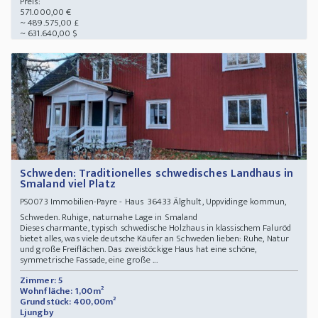
Preis:
571.000,00 €
~ 489.575,00 £
~ 631.640,00 $
Schweden: Traditionelles schwedisches Landhaus in
Smaland viel Platz
Immobilien-Payre - Haus 36433 Älghult, Uppvidinge kommun,
PS0073
Schweden. Ruhige, naturnahe Lage in Smaland
Dieses charmante, typisch schwedische Holzhaus in klassischem Faluröd
bietet alles, was viele deutsche Käufer an Schweden lieben: Ruhe, Natur
und große Freiflächen. Das zweistöckige Haus hat eine schöne,
symmetrische Fassade, eine große ...
Zimmer: 5
Wohnfläche: 1,00m²
Grundstück: 400,00m²
Ljungby