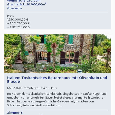
Wohnfläche: 250,00m²
Grundstück: 20.000,00m²
Grosseto
Preis:
1.250.000,00 €
~ 1.071.750,00 £
~ 1.382.750,00 $
Italien: Toskanisches Bauernhaus mit Olivenhain und
Biosee
Immobilien-Payre - Haus
N60550286
Im Herzen der toskanischen Landschaft, eingebettet in sanfte Hügel und
umgeben von unberührter Natur, bietet dieses charmante historische
Bauernhaus eine außergewöhnliche Gelegenheit, inmitten von
Schönheit, Ruhe und Authentizität zu ...
Zimmer: 5