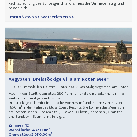
Rechtsprechung des Bundesgerichtshofs muss der Vermieter aufgrund
dessen nich...
ImmoNews >> weiterlesen >>
Aegypten: Dreistöckige Villa am Roten Meer
Immobilien-Naintre - Haus 46612 Ras Sudr, Aegypten, am Roten
PET0071
Meer. In der Stadt leben etwa 280 Familien und sie ist bekannt für ihre
saubere Luft und gesunde Umwelt
Dreistöckige Villa mit einer Fläche von 423 m² und einem Garten von
1650 m² in der Nähe des Musa Coast Resorts. Sie können das Meer von
drei Seiten sehen. Eine Mango-, Guaven-, Oliven-, Zitronen-, Orangen-
und Sanddorn-Baumfarm, fertig, ...
Zimmer: 12
Wohnfläche: 432,00m²
Grundstück: 2.050,00m²