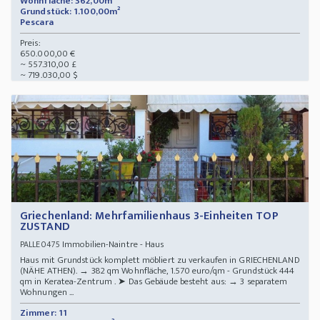
Wohnfläche: 362,00m²
Grundstück: 1.100,00m²
Pescara
Preis:
650.000,00 €
~ 557.310,00 £
~ 719.030,00 $
Griechenland: Mehrfamilienhaus 3-Einheiten TOP
ZUSTAND
Immobilien-Naintre - Haus
PALLE0475
Haus mit Grundstück komplett möbliert zu verkaufen in GRIECHENLAND
(NÄHE ATHEN). → 382 qm Wohnfläche, 1.570 euro/qm - Grundstück 444
qm in Keratea-Zentrum . ➤ Das Gebäude besteht aus: → 3 separatem
Wohnungen ...
Zimmer: 11