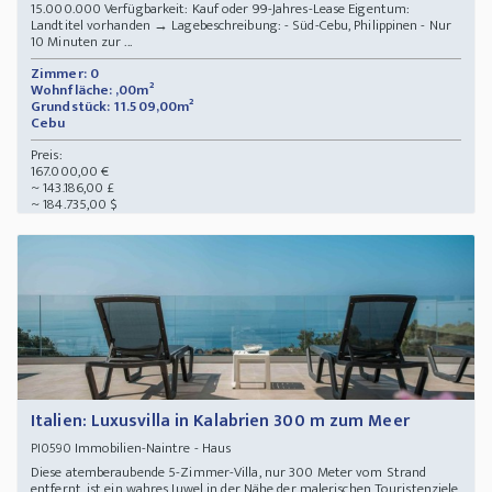
15.000.000 Verfügbarkeit: Kauf oder 99-Jahres-Lease Eigentum:
Landtitel vorhanden → Lagebeschreibung: - Süd-Cebu, Philippinen - Nur
10 Minuten zur ...
Zimmer: 0
Wohnfläche: ,00m²
Grundstück: 11.509,00m²
Cebu
Preis:
167.000,00 €
~ 143.186,00 £
~ 184.735,00 $
Italien: Luxusvilla in Kalabrien 300 m zum Meer
Immobilien-Naintre - Haus
PI0590
Diese atemberaubende 5-Zimmer-Villa, nur 300 Meter vom Strand
entfernt, ist ein wahres Juwel in der Nähe der malerischen Touristenziele