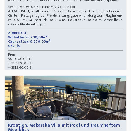
Immobilien-Naintre - Haus 41520 El Viso del Alcor, Spanien,
N73550013
Sevilla, ANDALUSIEN, nahe El Viso del Alcor
ANDALUSIEN, Sevilla, nahe El Viso del Alcor Haus mit Pool und schönem
Garten, Platz genug zur Pferdehaltung, gute Anbindung zum Flughafen-
ca. 9.979 m2 Grundstück - ca. 200 m2 Haupthaus - ca. 40 m2 Abstellhaus
- Pool - Pferdehaltung ...
Zimmer: 4
Wohnfläche: 200,00m²
Grundstück: 9.979,00m²
Sevilla
Preis:
300.000,00 €
~ 257.220,00 £
~ 331.860,00 $
Kroatien: Makarska Villa mit Pool und traumhaftem
Meerblick