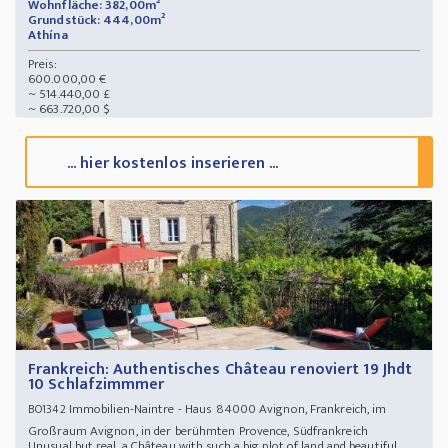
Wohnfläche: 382,00m²
Grundstück: 444,00m²
Athína
Preis:
600.000,00 €
~ 514.440,00 £
~ 663.720,00 $
... hier kostenlos inserieren ...
Frankreich: Authentisches Château renoviert 19 Jhdt
10 Schlafzimmmer
Immobilien-Naintre - Haus 84000 Avignon, Frankreich, im
BO1342
Großraum Avignon, in der berühmten Provence, Südfrankreich
Unusual but real, a Château with such a big plot of land and beautiful