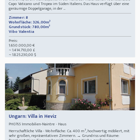
Capo Vaticano und Tropea im Süden Italiens. Das Haus verfügt über eine
geräumige Doppelgarage, in der ...
Zimmer: 8
Wohnfläche: 326,00m²
Grundstück: 780,00m²
Vibo Valentia
Preis:
1.650.000,00 €
~ 1.414.710,00 £
~ 1.825.230,00 $
Ungarn: Villa in Heviz
Immobilien-Naintre - Haus
PH0765
Herrschaftliche Villa - Wohnfläche: Ca. 400 m², hochwertig möbliert, mit
sehr großen, repräsentativen Zimmern. → Grundriss und Räume: