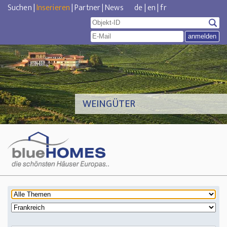
Suchen
|
Inserieren
|
Partner
|
News
de
|
en
|
fr
WEINGÜTER