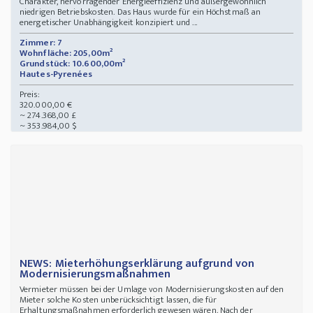
Charakter, hervorragender Energieeffizienz und außergewöhnlich
niedrigen Betriebskosten. Das Haus wurde für ein Höchstmaß an
energetischer Unabhängigkeit konzipiert und ...
Zimmer: 7
Wohnfläche: 205,00m²
Grundstück: 10.600,00m²
Hautes-Pyrenées
Preis:
320.000,00 €
~ 274.368,00 £
~ 353.984,00 $
NEWS: Mieterhöhungserklärung aufgrund von
Modernisierungsmaßnahmen
Vermieter müssen bei der Umlage von Modernisierungskosten auf den
Mieter solche Kosten unberücksichtigt lassen, die für
Erhaltungsmaßnahmen erforderlich gewesen wären. Nach der