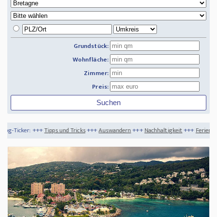
Grundstück:
Wohnfläche:
Zimmer:
Preis:
ps und Tricks
+++
Auswandern
+++
Nachhaltigkeit
+++
Ferien 2020 - was geht und 