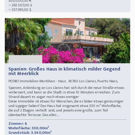
305.000,00 €
~ 261.507,00 £
~ 337.391,00 $
Spanien: Großes Haus in klimatisch milder Gegend
mit Meerblick
Immobilien-Morbihan - Haus 38760 Los Llanos, Puerto Naos,
PE0861
Spanien, Anbindung an Los Llanos hat sich durch die neue Straße etwas
verbessert, und kann so die Stadt in etwa 10 Minuten erreichen. Zum
Strand dauert es sogar noch etwas weniger
Diese Immobilie ist etwas für Menschen, die es lieber etwas geräumiger
und üppiger haben! Das Haus hat insgesamt etwa 330 m² Wohnfläche,
die auf 2 Etagen verteilt sind, und jeweils eine große, zum Teil
überdachte Terrasse. Das alles ...
Zimmer: 6
Wohnfläche: 330,00m²
Grundstück: 3.360,00m²