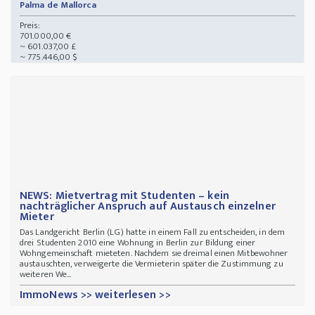
Palma de Mallorca
Preis:
701.000,00 €
~ 601.037,00 £
~ 775.446,00 $
NEWS: Mietvertrag mit Studenten – kein
nachträglicher Anspruch auf Austausch einzelner
Mieter
Das Landgericht Berlin (LG) hatte in einem Fall zu entscheiden, in dem
drei Studenten 2010 eine Wohnung in Berlin zur Bildung einer
Wohngemeinschaft mieteten. Nachdem sie dreimal einen Mitbewohner
austauschten, verweigerte die Vermieterin später die Zustimmung zu
weiteren We...
ImmoNews >> weiterlesen >>