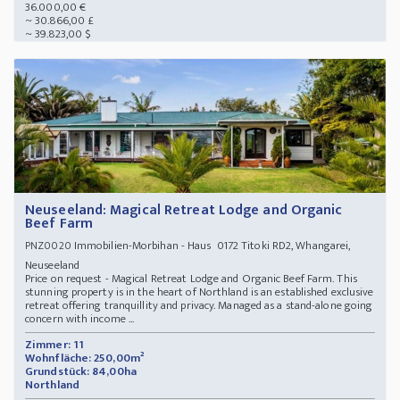
36.000,00 €
~ 30.866,00 £
~ 39.823,00 $
Neuseeland: Magical Retreat Lodge and Organic
Beef Farm
Immobilien-Morbihan - Haus 0172 Titoki RD2, Whangarei,
PNZ0020
Neuseeland
Price on request - Magical Retreat Lodge and Organic Beef Farm. This
stunning property is in the heart of Northland is an established exclusive
retreat offering tranquillity and privacy. Managed as a stand-alone going
concern with income ...
Zimmer: 11
Wohnfläche: 250,00m²
Grundstück: 84,00ha
Northland