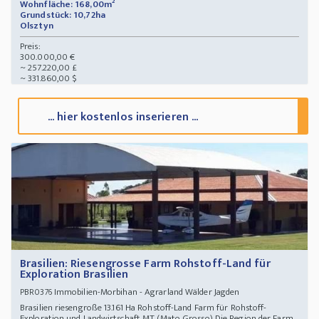
Wohnfläche: 168,00m²
Grundstück: 10,72ha
Olsztyn
Preis:
300.000,00 €
~ 257.220,00 £
~ 331.860,00 $
... hier kostenlos inserieren ...
Brasilien: Riesengrosse Farm Rohstoff-Land für
Exploration Brasilien
Immobilien-Morbihan - Agrarland Wälder Jagden
PBR0376
Brasilien riesengroße 13.161 Ha Rohstoff-Land Farm für Rohstoff-
Exploration und Landwirtschaft MT (Mato Grosso) Die Region der Farm