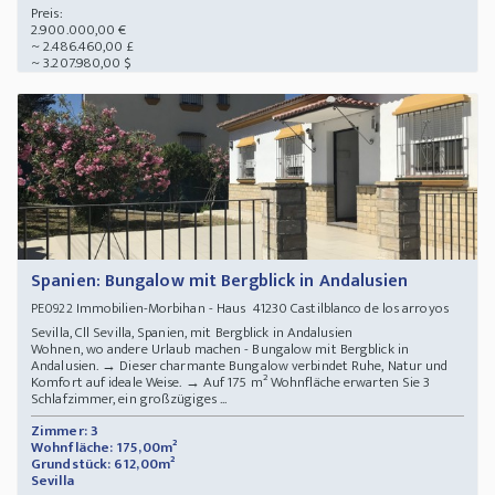
Preis:
2.900.000,00 €
~ 2.486.460,00 £
~ 3.207.980,00 $
Spanien: Bungalow mit Bergblick in Andalusien
Immobilien-Morbihan - Haus 41230 Castilblanco de los arroyos
PE0922
Sevilla, Cll Sevilla, Spanien, mit Bergblick in Andalusien
Wohnen, wo andere Urlaub machen - Bungalow mit Bergblick in
Andalusien. → Dieser charmante Bungalow verbindet Ruhe, Natur und
Komfort auf ideale Weise. → Auf 175 m² Wohnfläche erwarten Sie 3
Schlafzimmer, ein großzügiges ...
Zimmer: 3
Wohnfläche: 175,00m²
Grundstück: 612,00m²
Sevilla