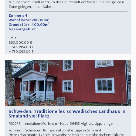
Minuten vom Stadtzentrum der Hauptstadt entfernt * In einer grünen
Zone gelegen, in der Nähe ...
Zimmer: 4
Wohnfläche: 200,00m²
Grundstück: 400,00m²
Gesamtgebiet
Preis:
660.000,00 €
~ 565.884,00 £
~ 730.092,00 $
Schweden: Traditionelles schwedisches Landhaus in
Smaland viel Platz
Immobilien-Morbihan - Haus 36433 Älghult, Uppvidinge
PS0073
kommun, Schweden. Ruhige, naturnahe Lage in Smaland
Dieses charmante, typisch schwedische Holzhaus in klassischem Faluröd