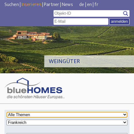
Suchen
|
Inserieren
|
Partner
|
News
de
|
en
|
fr
WEINGÜTER