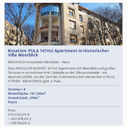
Kroatien: PULA 147m2 Apartment in Historischer
Villa Meerblick
Immobilien-Morbihan - Haus
N60340120
Eine ABSOLUTE RARITÄT: 147m2 Apartment mit Meerblick und großer
Terrasse in vornehmen K+K-Gebäude an der Uferpromenade - ein
absolutes JUWEL aus der Zeit der Österreichischen Monarchie in PULA,
ISTRIEN - KROATIEN Es gibt in Pula ...
Zimmer: 4
Wohnfläche: 147,00m²
Grundstück: ,00m²
Pazin
Preis:
470.000,00 €
~ 402.978,00 £
~ 519.914,00 $