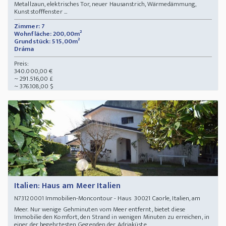
Metallzaun, elektrisches Tor, neuer Hausanstrich, Wärmedämmung,
Kunststofffenster ...
Zimmer: 7
Wohnfläche: 200,00m²
Grundstück: 515,00m²
Dráma
Preis:
340.000,00 €
~ 291.516,00 £
~ 376.108,00 $
Italien: Haus am Meer Italien
Immobilien-Moncontour - Haus 30021 Caorle, Italien, am
N73120001
Meer. Nur wenige Gehminuten vom Meer entfernt, bietet diese
Immobilie den Komfort, den Strand in wenigen Minuten zu erreichen, in
einer der begehrtesten Gegenden der Adriaküste