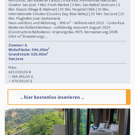
Horizonte, San Rafael de Escazú, Costa Rica, Premiumnachbarschaft
Greater San José: 1 Min. Fresh Market | 3 Min. San Rafael Zentrum | 5
Min. Escazú Village & Walmart | 10 Min. Hospital CIMA | 10 Min.
internationale Schulen (Country Day, Blue Valley) | 20 Min. San José | 25
Min. Flughafen Juan Santamaría
Haus und Büro und Wohnung - 396 m² - Vollrenoviert 2025 - Costa Rica
Modernes Einfamilienhaus - vollständig renoviert August 2025
(Constructora Baltodano). Ursprungsbau 1975, Kernsanierung 2008
(+80 m² Erweiterung), ...
Zimmer: 6
Wohnfläche: 396,00m²
Grundstück: 520,00m²
San Jose
Preis:
425.000,00 €
~ 364.395,00 £
~ 470.135,00 $
... hier kostenlos inserieren ...