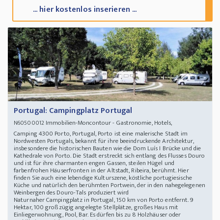
... hier kostenlos inserieren ...
Portugal: Campingplatz Portugal
Immobilien-Moncontour - Gastronomie, Hotels,
N60500012
Camping 4300 Porto, Portugal, Porto ist eine malerische Stadt im
Nordwesten Portugals, bekannt für ihre beeindruckende Architektur,
insbesondere die historischen Bauten wie die Dom Luís I Brücke und die
Kathedrale von Porto. Die Stadt erstreckt sich entlang des Flusses Douro
und ist für ihre charmanten engen Gassen, steilen Hügel und
farbenfrohen Häuserfronten in der Altstadt, Ribeira, berühmt. Hier
finden Sie auch eine lebendige Kulturszene, köstliche portugiesische
Küche und natürlich den berühmten Portwein, der in den nahegelegenen
Weinbergen des Douro-Tals produziert wird
Naturnaher Campingplatz in Portugal, 150 km von Porto entfernt. 9
Hektar, 100 großzügig angelegte Stellplätze, großes Haus mit
Einliegerwohnung, Pool, Bar. Es dürfen bis zu 8 Holzhäuser oder