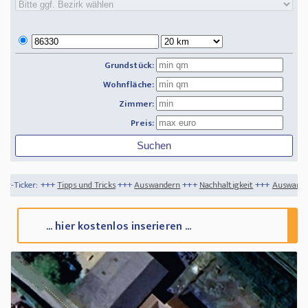
Grundstück:
Wohnfläche:
Zimmer:
Preis:
 und Tricks
+++
Auswandern
+++
Nachhaltigkeit
+++
Auswandern Norwegen - für d
... hier kostenlos inserieren ...