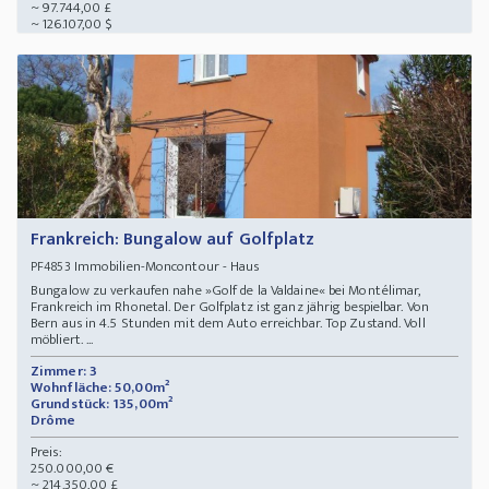
~ 97.744,00 £
~ 126.107,00 $
Frankreich: Bungalow auf Golfplatz
Immobilien-Moncontour - Haus
PF4853
Bungalow zu verkaufen nahe »Golf de la Valdaine« bei Montélimar,
Frankreich im Rhonetal. Der Golfplatz ist ganz jährig bespielbar. Von
Bern aus in 4.5 Stunden mit dem Auto erreichbar. Top Zustand. Voll
möbliert. ...
Zimmer: 3
Wohnfläche: 50,00m²
Grundstück: 135,00m²
Drôme
Preis:
250.000,00 €
~ 214.350,00 £