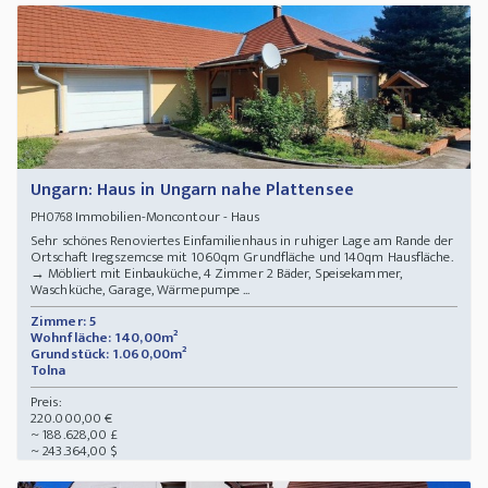
Ungarn: Haus in Ungarn nahe Plattensee
Immobilien-Moncontour - Haus
PH0768
Sehr schönes Renoviertes Einfamilienhaus in ruhiger Lage am Rande der
Ortschaft Iregszemcse mit 1060qm Grundfläche und 140qm Hausfläche.
→ Möbliert mit Einbauküche, 4 Zimmer 2 Bäder, Speisekammer,
Waschküche, Garage, Wärmepumpe ...
Zimmer: 5
Wohnfläche: 140,00m²
Grundstück: 1.060,00m²
Tolna
Preis:
220.000,00 €
~ 188.628,00 £
~ 243.364,00 $