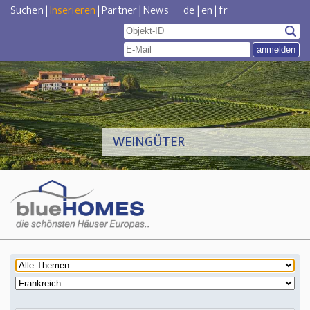
Suchen
|
Inserieren
|
Partner
|
News
de
|
en
|
fr
WEINGÜTER