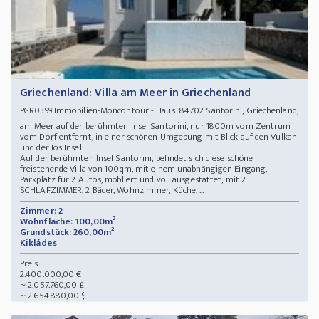
Griechenland: Villa am Meer in Griechenland
Immobilien-Moncontour - Haus 84702 Santorini, Griechenland,
PGR0399
am Meer auf der berühmten Insel Santorini, nur 1800m vom Zentrum
vom Dorf entfernt, in einer schönen Umgebung mit Blick auf den Vulkan
und der Ios Insel
Auf der berühmten Insel Santorini, befindet sich diese schöne
freistehende Villa von 100qm, mit einem unabhängigen Eingang,
Parkplatz für 2 Autos, möbliert und voll ausgestattet, mit 2
SCHLAFZIMMER, 2 Bäder, Wohnzimmer, Küche, ...
Zimmer: 2
Wohnfläche: 100,00m²
Grundstück: 260,00m²
Kikládes
Preis:
2.400.000,00 €
~ 2.057.760,00 £
~ 2.654.880,00 $