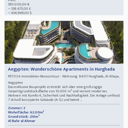
Preis:
395.000,00 €
~ 338.673,00 £
~ 436.949,00 $
Aegypten: Wunderschöne Apartments in Hurghada
Immobilien-Moncontour - Wohnung 84511 Hurghada, Al Ahaya,
PET0124
Aegypten
Das exklusive Bauprojekt erstreckt sich über eine großzügige
Gesamtgrundstücksfläche von 10.000 m² und vereint modernes
Wohnen mit Komfort, Sicherheit und Nachhaltigkeit. Die Anlage umfasst
7 stilvoll konzipierte Gebäude (A-G) und bietet ...
Zimmer: 2
Wohnfläche: 62,00m²
Grundstück: ,00m²
Al Bahr al Ahmar