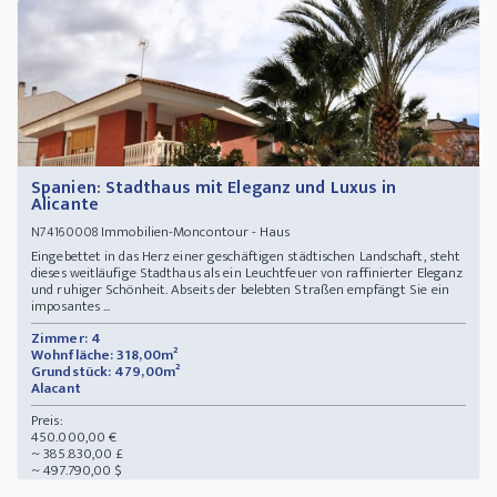
Spanien: Stadthaus mit Eleganz und Luxus in
Alicante
Immobilien-Moncontour - Haus
N74160008
Eingebettet in das Herz einer geschäftigen städtischen Landschaft, steht
dieses weitläufige Stadthaus als ein Leuchtfeuer von raffinierter Eleganz
und ruhiger Schönheit. Abseits der belebten Straßen empfängt Sie ein
imposantes ...
Zimmer: 4
Wohnfläche: 318,00m²
Grundstück: 479,00m²
Alacant
Preis:
450.000,00 €
~ 385.830,00 £
~ 497.790,00 $