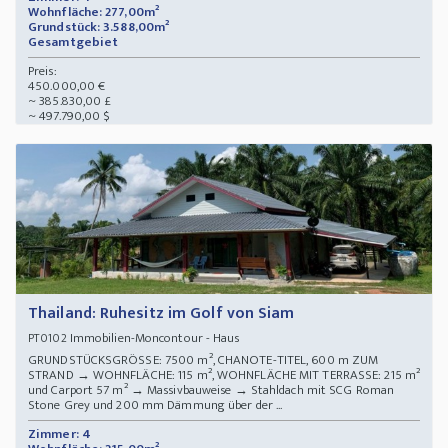
Wohnfläche: 277,00m²
Grundstück: 3.588,00m²
Gesamtgebiet
Preis:
450.000,00 €
~ 385.830,00 £
~ 497.790,00 $
Thailand: Ruhesitz im Golf von Siam
Immobilien-Moncontour - Haus
PT0102
GRUNDSTÜCKSGRÖSSE: 7500 m², CHANOTE-TITEL, 600 m ZUM
STRAND → WOHNFLÄCHE: 115 m², WOHNFLÄCHE MIT TERRASSE: 215 m²
und Carport 57 m² → Massivbauweise → Stahldach mit SCG Roman
Stone Grey und 200 mm Dämmung über der ...
Zimmer: 4