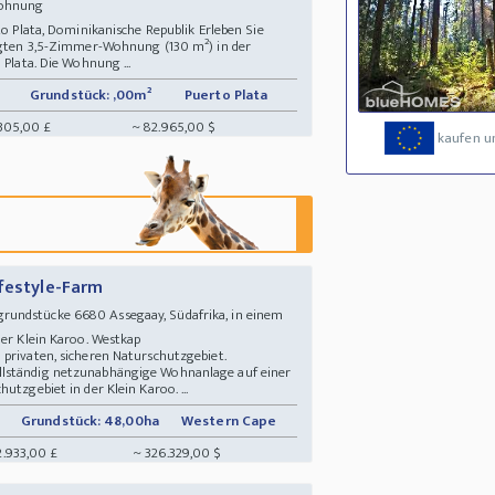
 Wohnung
to Plata, Dominikanische Republik Erleben Sie
legten 3,5-Zimmer-Wohnung (130 m²) in der
 Plata. Die Wohnung ...
Grundstück: ,00m²
Puerto Plata
305,00 £
~ 82.965,00 $
kaufen u
ifestyle-Farm
rundstücke 6680 Assegaay, Südafrika, in einem
 der Klein Karoo. Westkap
 privaten, sicheren Naturschutzgebiet.
llständig netzunabhängige Wohnanlage auf einer
utzgebiet in der Klein Karoo. ...
Grundstück: 48,00ha
Western Cape
2.933,00 £
~ 326.329,00 $