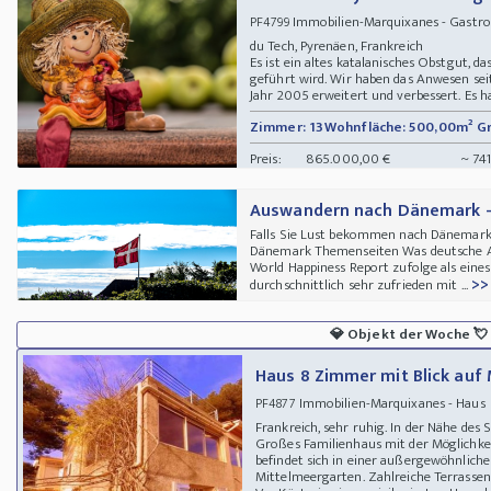
Immobilien-Marquixanes - Gastro
PF4799
du Tech, Pyrenäen, Frankreich
Es ist ein altes katalanisches Obstgut, d
geführt wird. Wir haben das Anwesen se
Jahr 2005 erweitert und verbessert. Es ha
Zimmer: 13
Wohnfläche: 500,00m²
G
Preis:
865.000,00 €
~ 741
Auswandern nach Dänemark -
Falls Sie Lust bekommen nach Dänemark
Dänemark Themenseiten Was deutsche 
World Happiness Report zufolge als eines
>>
durchschnittlich sehr zufrieden mit ...
💎
Objekt der Woche
💘
Haus 8 Zimmer mit Blick auf
Immobilien-Marquixanes - Haus
PF4877
Frankreich, sehr ruhig. In der Nähe des
Großes Familienhaus mit der Möglichkei
befindet sich in einer außergewöhnlic
Mittelmeergarten. Zahlreiche Terrassen.