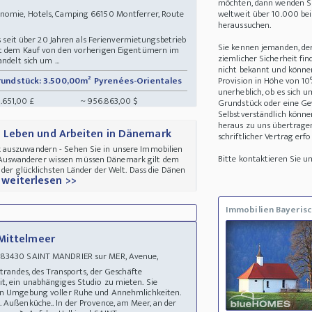
möchten, dann wenden Sie
nomie, Hotels, Camping 66150 Montferrer, Route
weltweit über 10.000 be
heraussuchen.
as seit über 20 Jahren als Ferienvermietungsbetrieb
Sie kennen jemanden, de
it dem Kauf von den vorherigen Eigentümern im
ziemlicher Sicherheit fin
ndelt sich um ...
nicht bekannt und können 
rundstück: 3.500,00m²
Pyrenées-Orientales
Provision in Höhe von 10
unerheblich, ob es sich 
.651,00 £
~ 956.863,00 $
Grundstück oder eine Ge
Selbstverständlich könne
heraus zu uns übertrage
 Leben und Arbeiten in Dänemark
schriftlicher Vertrag erfo
 auszuwandern - Sehen Sie in unsere Immobilien
Bitte kontaktieren Sie 
Auswanderer wissen müssen Dänemark gilt dem
 der glücklichsten Länder der Welt. Dass die Dänen
 weiterlesen >>
Immobilien Bayerisc
 Mittelmeer
 83430 SAINT MANDRIER sur MER, Avenue,
 Strandes, des Transports, der Geschäfte
t, ein unabhängiges Studio zu mieten. Sie
hen Umgebung voller Ruhe und Annehmlichkeiten.
 Außenküche.. In der Provence, am Meer, an der