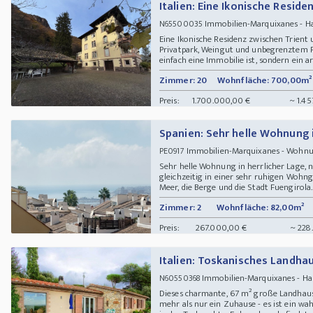
Italien: Eine Ikonische Resid
Immobilien-Marquixanes - 
N65500035
Eine Ikonische Residenz zwischen Trient 
Privatpark, Weingut und unbegrenztem Pot
einfach eine Immobilie ist, sondern ein ar
Zimmer: 20
Wohnfläche: 700,00m²
Preis:
1.700.000,00 €
~ 1.45
Spanien: Sehr helle Wohnung i
Immobilien-Marquixanes - Woh
PE0917
Sehr helle Wohnung in herrlicher Lage,
gleichzeitig in einer sehr ruhigen Wohn
Meer, die Berge und die Stadt Fuengirola
Zimmer: 2
Wohnfläche: 82,00m²
Preis:
267.000,00 €
~ 228
Italien: Toskanisches Landh
Immobilien-Marquixanes - H
N60550368
Dieses charmante, 67 m² große Landhaus 
mehr als nur ein Zuhause - es ist ein wa