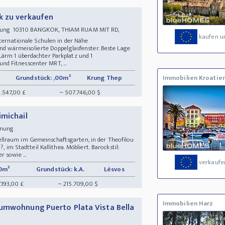
k zu verkaufen
nung 10310 BANGKOK, THIAM RUAM MIT RD,
kaufen u
internationale Schulen in der Nähe
und wärmeisolierte Doppelglasfenster. Beste Lage
ärm 1 überdachter Parkplatz und 1
 Fitnesscenter MRT, ...
Grundstück: ,00m²
Krung Thep
Immobilien Kroatie
.547,00 £
~ 507.746,00 $
imichail
ohnung
llraum im Gemeinschaftsgarten, in der Theofilou
, im Stadtteil Kallithea. Möbliert. Barockstil:
 sowie ...
verkaufe
0m²
Grundstück: k.A.
Lésvos
.193,00 £
~ 215.709,00 $
Immobilien Harz
aumwohnung Puerto Plata Vista Bella