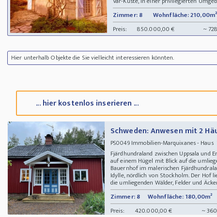
Var-Küste, in einer privilegierten Umgeb
Zimmer: 8
Wohnfläche: 210,00m²
Preis:
850.000,00 €
~ 72
Hier unterhalb Objekte die Sie vielleicht interessieren könnten.
... hier kostenlos inserieren ...
Schweden: Anwesen mit 2 Hä
Immobilien-Marquixanes - Haus 
PS0049
Fjärdhundraland zwischen Uppsala und Enk
auf einem Hügel mit Blick auf die umlie
Bauernhof im malerischen Fjärdhundralan
Idylle, nördlich von Stockholm. Der Hof 
die umliegenden Wälder, Felder und Äcker.
Zimmer: 8
Wohnfläche: 180,00m²
Preis:
420.000,00 €
~ 360