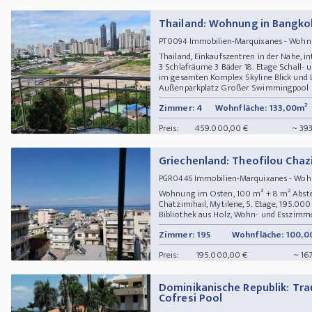
Thailand: Wohnung in Bangko
Immobilien-Marquixanes - Woh
PT0094
Thailand, Einkaufszentren in der Nähe, 
3 Schlafräume 3 Bäder 18. Etage Schall- 
im gesamten Komplex Skyline Blick und L
Außenparkplatz Großer Swimmingpool und
Zimmer: 4
Wohnfläche: 133,00m²
Preis:
459.000,00 €
~ 393
Griechenland: Theofilou Chaz
Immobilien-Marquixanes - W
PGR0446
Wohnung im Osten, 100 m² + 8 m² Abste
Chatzimihail, Mytilene, 5. Etage, 195.000 ?
Bibliothek aus Holz, Wohn- und Esszimmer
Zimmer: 195
Wohnfläche: 100,0
Preis:
195.000,00 €
~ 167
Dominikanische Republik: Tr
Cofresi Pool