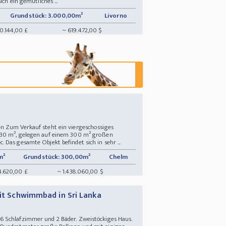
ch ein gemütliches ...
Grundstück: 3.000,00m²
Livorno
0.144,00 £
~ 619.472,00 $
s
n Zum Verkauf steht ein viergeschossiges
830 m², gelegen auf einem 300 m² großen
Das gesamte Objekt befindet sich in sehr ...
m²
Grundstück: 300,00m²
Chelm
14.620,00 £
~ 1.438.060,00 $
mit Schwimmbad in Sri Lanka
s
 Schlafzimmer und 2 Bäder. Zweistöckiges Haus.