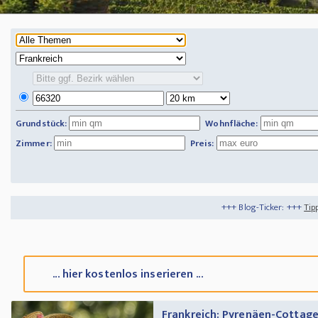
Grundstück:
Wohnfläche:
Zimmer:
Preis:
+++ Blog-Ticker: +++
Tipps und Tricks
+++
A
... hier kostenlos inserieren ...
Frankreich: Pyrenäen-Cottage