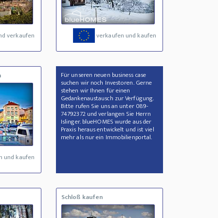
nd verkaufen
verkaufen und kaufen
Für unseren neuen business case
n
suchen wir noch Investoren. Gerne
stehen wir Ihnen für einen
Gedankenaustausch zur Verfügung.
Bitte rufen Sie uns an unter 089-
74792372 und verlangen Sie Herrn
Islinger. blueHOMES wurde aus der
Praxis heraus entwickelt und ist viel
mehr als nur ein Immobilienportal.
n und kaufen
Schloß kaufen