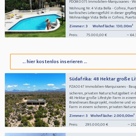
Immobilien-Marquixanes -
PDOM0075
Wohnung Nr. 4 Vista Bella - Cofresi, Puer
karibisches Lebensgefühl in dieser gepf
Wohnanlage Vista Bella in Cofresi, Puerto
Zimmer: 3
Wohnfläche: 130,00m²
Preis:
75.000,00 €
~ 64.
... hier kostenlos inserieren ...
Südafrika: 48 Hektar große L
Immobilien-Marquixanes - Baug
PZA0047
sicheren, privaten Naturschutzgebiet in
48 Hektar große Lifestyle-Farm in einem
Brandneues Bauprojekt, moderne und vo
Farm in einem sicheren, privaten Natursch
Zimmer: 3
Wohnfläche: 2.000,00m²
Preis:
295.000,00 €
~ 25