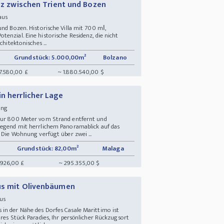
enz zwischen Trient und Bozen
Haus
und Bozen. Historische Villa mit 700 mІ,
enzial. Eine historische Residenz, die nicht
chitektonisches ...
Grundstück: 5.000,00m²
Bolzano
7.580,00 £
~ 1.880.540,00 $
n herrlicher Lage
nung
 nur 800 Meter vom Strand entfernt und
gegend mit herrlichem Panoramablick auf das
. Die Wohnung verfügt über zwei ...
Grundstück: 82,00m²
Malaga
.926,00 £
~ 295.355,00 $
aus mit Olivenbäumen
aus
in der Nähe des Dorfes Casale Marittimo ist
hres Stück Paradies, Ihr persönlicher Rückzugsort