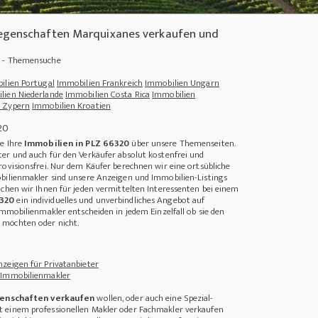
iegenschaften Marquixanes verkaufen und
0 - Themensuche
ilien Portugal
Immobilien Frankreich
Immobilien Ungarn
lien Niederlande
Immobilien Costa Rica
Immobilien
 Zypern
Immobilien Kroatien
20
ie Ihre
Immobilien in PLZ 66320
über unsere Themenseiten.
er und auch für den Verkäufer absolut kostenfrei und
rovisionsfrei. Nur dem Käufer berechnen wir eine ortsübliche
bilienmakler sind unsere Anzeigen und Immobilien-Listings
achen wir Ihnen für jeden vermittelten Interessenten bei einem
6320
ein individuelles und unverbindliches Angebot auf
+++
Nachhaltige Weihnachtsbäckerei - das sollten Sie wissen
+++
Mehr Rendite beim
Immobilienmakler entscheiden in jedem Einzelfall ob sie den
möchten oder nicht.
zeigen für Privatanbieter
 Immobilienmakler
enschaften verkaufen
wollen, oder auch eine Spezial-
 einem professionellen Makler oder Fachmakler verkaufen