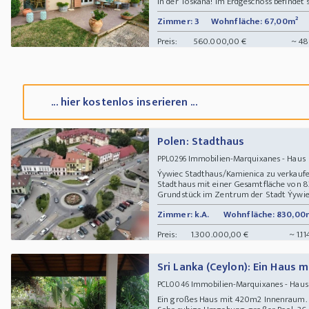
in der Toskana! Im Erdgeschoss befindet si
Zimmer: 3
Wohnfläche: 67,00m²
Preis:
560.000,00 €
~ 48
... hier kostenlos inserieren ...
Polen: Stadthaus
Immobilien-Marquixanes - Hau
PPL0296
Ýywiec Stadthaus/Kamienica zu verkaufe
Stadthaus mit einer Gesamtfläche von 
Grundstück im Zentrum der Stadt Ýywiec. 
Zimmer: k.A.
Wohnfläche: 830,00
Preis:
1.300.000,00 €
~ 1.1
Sri Lanka (Ceylon): Ein Haus 
Immobilien-Marquixanes - Hau
PCL0046
Ein großes Haus mit 420m2 Innenraum. 6