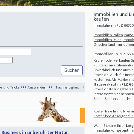
Immobilien und L
kaufen
Immobilien in PLZ 6632
Immobilien Italien
Immob
Immobilien Polen
Immobi
Griechenland
Immobilien
Immobilien in PLZ 663
Kaufen oder verkaufen S
Für den Immobilienanbiet
unverbindlich und auch p
Provision. Auch für Immo
kostenfrei. Als Makler m
Hausverkauf in PLZ 6
uswandern
+++
Nachhaltigkeit
+++
Die 4 interessantesten Immobilien Niederlande
Provisionsteilungsbasis. 
Interessenten annehmen 
Sehen Sie hierzu auch:
Kostenfreie Immobilienan
Kostenlose Anzeigen für
Wenn Sie eine Ihrer
Lieg
Immobilie kompetent mit
 Business in unberührter Natur