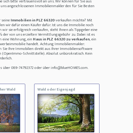
 sich bitte vertrauensvoll an uns. Wir können für Sie aus
i uns angeschlossenen Immobilienmakler den für Sie Besten
r seine
Immobilien in PLZ 66320
verkaufen möchte? Mit
den wir dafür einen Käufer dafür. Ist uns die Immobilie noch
wir sie erfolgreich verkaufen, steht Ihnen als Tippgeber eine
% der von uns erzielten Vermittlungsgebühr zu. Dabei ist es
um eine Wohnung, ein
Haus in PLZ 66320 zu verkaufen
, ein
werbeimmobilie handelt. Achtung Immobilienmakler:
n Sie Ihre Immobilien direkt aus Ihrer Immobiliensoftware
n (OpenImmo-Schnittstelle). Absolut unbürokratisch. Kein
rderlich.
uns über 089-74792372 oder über info@blueHOMES.com.
her Wald
Wald oder Eigenjagd