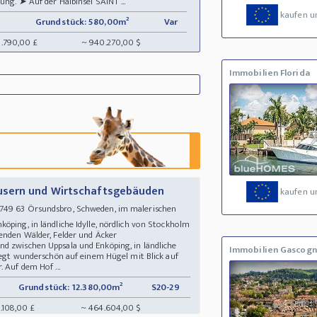
ung. ➤ Auf der Halbinsel SAINT ...
kaufen u
Grundstück: 580,00m²
Var
8.790,00 £
~ 940.270,00 $
Immobilien Florida
usern und Wirtschaftsgebäuden
kaufen u
749 63 Örsundsbro, Schweden, im malerischen
öping, in ländliche Idylle, nördlich von Stockholm
genden Wälder, Felder und Äcker
d zwischen Uppsala und Enköping, in ländliche
Immobilien Gascog
liegt wunderschön auf einem Hügel mit Blick auf
 Auf dem Hof ...
Grundstück: 12.380,00m²
S20-29
.108,00 £
~ 464.604,00 $