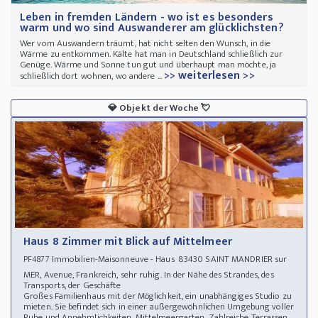
Leben in fremden Ländern - wo ist es besonders
warm und wo sind Auswanderer am glücklichsten?
Wer vom Auswandern träumt, hat nicht selten den Wunsch, in die
Wärme zu entkommen. Kälte hat man in Deutschland schließlich zur
Genüge. Wärme und Sonne tun gut und überhaupt man möchte, ja
>> weiterlesen >>
schließlich dort wohnen, wo andere ...
💎
Objekt der Woche
💘
Haus 8 Zimmer mit Blick auf Mittelmeer
Immobilien-Maisonneuve - Haus 83430 SAINT MANDRIER sur
PF4877
MER, Avenue, Frankreich, sehr ruhig. In der Nähe des Strandes, des
Transports, der Geschäfte
Großes Familienhaus mit der Möglichkeit, ein unabhängiges Studio zu
mieten. Sie befindet sich in einer außergewöhnlichen Umgebung voller
Ruhe und Annehmlichkeiten. Mittelmeergarten. Zahlreiche Terrassen.