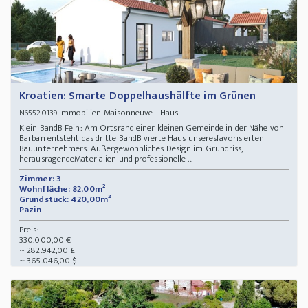
Kroatien: Smarte Doppelhaushälfte im Grünen
Immobilien-Maisonneuve - Haus
N65520139
Klein BandB Fein: Am Ortsrand einer kleinen Gemeinde in der Nähe von
Barban entsteht das dritte BandB vierte Haus unseresfavorisierten
Bauunternehmers. Außergewöhnliches Design im Grundriss,
herausragendeMaterialien und professionelle ...
Zimmer: 3
Wohnfläche: 82,00m²
Grundstück: 420,00m²
Pazin
Preis:
330.000,00 €
~ 282.942,00 £
~ 365.046,00 $