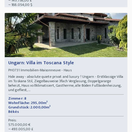
~ 145.758,00 £
~ 188.054,00 $
Ungarn: Villa im Toscana Style
Immobilien-Maisonneuve - Haus
PH0731
Hide away - absolute quiete privat and luxury ! Ungarn - Erstklassige Villa
im Toskana Stil, Ziegelbauweise 3fach Verglasung, Doppelgararge
beheizt, Haus vollklimatisiert, Gastherme, alle Böden Fußbodenheizung,
und gefliest, ...
Zimmer: 8
Wohnfläche: 295,00m²
Grundstück: 2.000,00m²
Békés
Preis:
575.000,00 €
~ 493.005,00 £