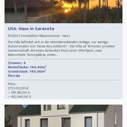
USA: Haus in Sarasota
Immobilien-Maisonneuve - Haus
PU0052
Die Villa befindet sich in der atemberaubenden Anlage, nur wenige
Autominuten von Siesta Key entfernt! - Die Villa ist Teil einer privaten
Gemeinschaft, die einen beheizten Pool, einen Whirlpool, zwei
beleuchtete Tennisplätze, einen ...
Zimmer: 4
Wohnfläche: 140,00m²
Grundstück: 140,00m²
Florida
Preis:
372.500,00 €
~ 319.382,00 £
~ 412.060,00 $