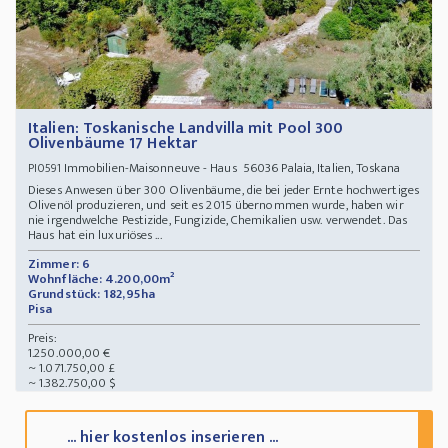
Italien: Toskanische Landvilla mit Pool 300
Olivenbäume 17 Hektar
Immobilien-Maisonneuve - Haus 56036 Palaia, Italien, Toskana
PI0591
Dieses Anwesen über 300 Olivenbäume, die bei jeder Ernte hochwertiges
Olivenöl produzieren, und seit es 2015 übernommen wurde, haben wir
nie irgendwelche Pestizide, Fungizide, Chemikalien usw. verwendet. Das
Haus hat ein luxuriöses ...
Zimmer: 6
Wohnfläche: 4.200,00m²
Grundstück: 182,95ha
Pisa
Preis:
1.250.000,00 €
~ 1.071.750,00 £
~ 1.382.750,00 $
... hier kostenlos inserieren ...