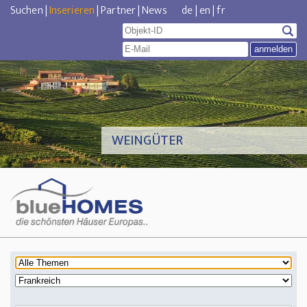
Suchen
|
Inserieren
|
Partner
|
News
de
|
en
|
fr
WEINGÜTER