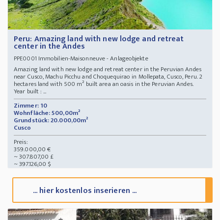
Peru: Amazing land with new lodge and retreat
center in the Andes
Immobilien-Maisonneuve - Anlageobjekte
PPE0001
Amazing land with new lodge and retreat center in the Peruvian Andes
near Cusco, Machu Picchu and Choquequirao in Mollepata, Cusco, Peru. 2
hectares land with 500 m² built area an oasis in the Peruvian Andes.
Year built : ...
Zimmer: 10
Wohnfläche: 500,00m²
Grundstück: 20.000,00m²
Cusco
Preis:
359.000,00 €
~ 307.807,00 £
~ 397.126,00 $
... hier kostenlos inserieren ...