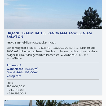
Ungarn: TRAUMHAFTES PANORAMA ANWESEN AM
BALATON
Immobilien-Madagaskar - Haus
PH0771
Sonderangebot bis Juli: 110 Mio HUF (Ca.290.000 EUR) → Grundstück:
7003 m2 mit unverbaubarem Seeblick → Panoramablick: Unverbaubarer,
ewiger Blick auf den gesamten Plattensee → Wohnhaus: 103 m2
Wohnfläche, ...
Zimmer: 4
Wohnfläche: 103,00m²
Grundstück: 103,00m²
Veszprém
Preis:
290.000,00 €
~ 248.646,00 £
~ 320.798,00 $