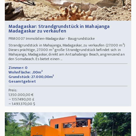
Madagaskar: Strandgrundstück in Mahajanga
Madagaskar zu verkaufen
Immobilien-Madagaskar - Baugrundstücke
PRM0007
Strandgrundstück in Mahajanga, Madagaskar, zu verkaufen (27.000 m²)
Dieses prächtige, 27.000 m² große Strandgrundstück befindet sich in
Mahajanga, Madagaskar, direkt am Antsahabingo Beach, angrenzend an
den Somabeach. Es bietet einen ...
Zimmer: 0
Wohnfläche: ,00m²
Grundstück: 27.000,00m²
Gesamtgebiet
Preis:
1.350.000,00 €
~ 1.157.490,00 £
~ 1.493.370,00 $