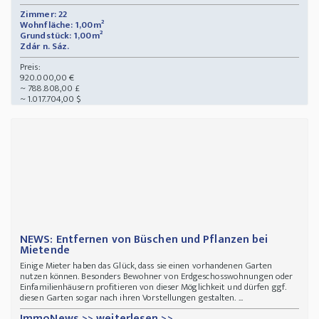
Zimmer: 22
Wohnfläche: 1,00m²
Grundstück: 1,00m²
Zdár n. Sáz.
Preis:
920.000,00 €
~ 788.808,00 £
~ 1.017.704,00 $
NEWS: Entfernen von Büschen und Pflanzen bei
Mietende
Einige Mieter haben das Glück, dass sie einen vorhandenen Garten
nutzen können. Besonders Bewohner von Erdgeschosswohnungen oder
Einfamilienhäusern profitieren von dieser Möglichkeit und dürfen ggf.
diesen Garten sogar nach ihren Vorstellungen gestalten. ...
ImmoNews >> weiterlesen >>