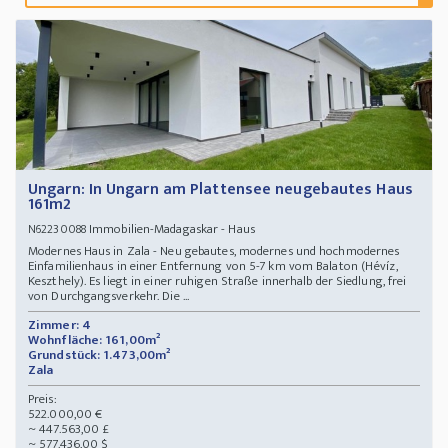
Ungarn: In Ungarn am Plattensee neugebautes Haus
161m2
Immobilien-Madagaskar - Haus
N62230088
Modernes Haus in Zala - Neu gebautes, modernes und hochmodernes
Einfamilienhaus in einer Entfernung von 5-7 km vom Balaton (Hévíz,
Keszthely). Es liegt in einer ruhigen Straße innerhalb der Siedlung, frei
von Durchgangsverkehr. Die ...
Zimmer: 4
Wohnfläche: 161,00m²
Grundstück: 1.473,00m²
Zala
Preis:
522.000,00 €
~ 447.563,00 £
~ 577.436,00 $