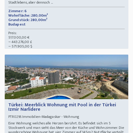
Stadtlebens, aber dennoch ...
Zimmer: 6
Wohnfläche: 280,00m²
Grundstück: 280,00m²
Budapest
Preis:
517.000,00 €
~ 443.276,00 £
~ 571.905,00 $
Türkei: Meerblick Wohnung mit Pool in der Türkei
Izmir Narlidere
Immobilien-Madagaskar - Wohnung
PTR0296
Eine Wohnung welches alle Herzen berührt. Es befindet sich im 5
Stockwerk und man sieht das Meer von der Küche und Wohnzimmer. Die
wunderschöne Wohnung hat vier Zimmer auf 145m2 Nutzfläche verteilt.