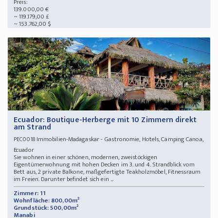
Preis:
139.000,00 €
~ 119.179,00 £
~ 153.762,00 $
Ecuador: Boutique-Herberge mit 10 Zimmern direkt
am Strand
Immobilien-Madagaskar - Gastronomie, Hotels, Camping Canoa,
PEC0018
Ecuador
Sie wohnen in einer schönen, modernen, zweistöckigen
Eigentümerwohnung mit hohen Decken im 3. und 4. Strandblick vom
Bett aus, 2 private Balkone, maßgefertigte Teakholzmöbel, Fitnessraum
im Freien. Darunter befindet sich ein ...
Zimmer: 11
Wohnfläche: 800,00m²
Grundstück: 500,00m²
Manabi