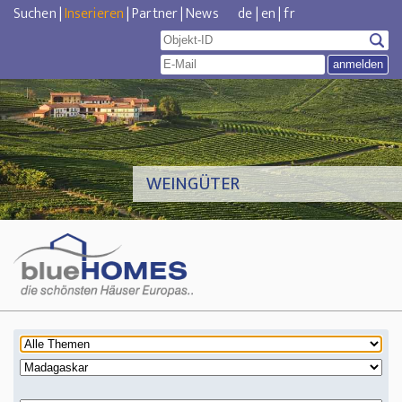
Suchen
|
Inserieren
|
Partner
|
News
de
|
en
|
fr
WEINGÜTER