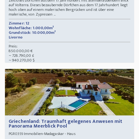
Zeitloses Dörfchen aus dem 17. Jahrhundert mit atemberaubendem Blick
auf Volterra. Dieses bezaubernde Dörfchen aus dem 17. Jahrhundert liegt
hoch oben auf einem malerischen Bergrücken und ist über eine
malerische, von Zypressen ...
Zimmer: 12
Wohnfläche: 1.000,00m²
Grundstück: 10.000,00m²
Livorno
Preis:
850.000,00 €
~ 728.790,00 £
~ 940.270,00 $
Griechenland: Traumhaft gelegenes Anwesen mit
Panorama Meerblick Pool
Immobilien-Madagaskar - Haus
PGR0359