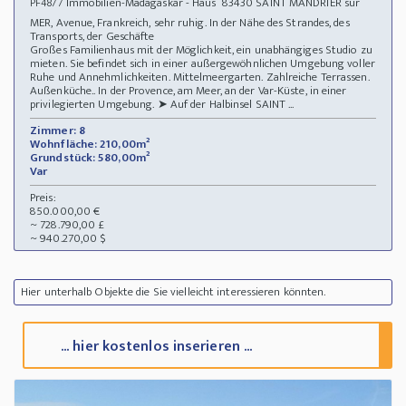
Immobilien-Madagaskar - Haus 83430 SAINT MANDRIER sur
PF4877
MER, Avenue, Frankreich, sehr ruhig. In der Nähe des Strandes, des
Transports, der Geschäfte
Großes Familienhaus mit der Möglichkeit, ein unabhängiges Studio zu
mieten. Sie befindet sich in einer außergewöhnlichen Umgebung voller
Ruhe und Annehmlichkeiten. Mittelmeergarten. Zahlreiche Terrassen.
Außenküche.. In der Provence, am Meer, an der Var-Küste, in einer
privilegierten Umgebung. ➤ Auf der Halbinsel SAINT ...
Zimmer: 8
Wohnfläche: 210,00m²
Grundstück: 580,00m²
Var
Preis:
850.000,00 €
~ 728.790,00 £
~ 940.270,00 $
Hier unterhalb Objekte die Sie vielleicht interessieren könnten.
... hier kostenlos inserieren ...