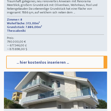
Traumhaft gelegenes, neu renoviertes Anwesen mit Panorama
Meerblick, großem Grundstück mit Olivenhain, Wohnhaus, Pool und
Nebengebäuden Das ebenerdige Grundstück hat eine Fläche von
insgesamt 7886 qm, auf welchem sich neben dem ...
Zimmer: 8
Wohnfläche: 313,00m²
Grundstück: 7.886,00m²
Thessaloníki
Preis:
790.000,00 €
~ 677.346,00 £
~ 873.898,00 $
... hier kostenlos inserieren ...