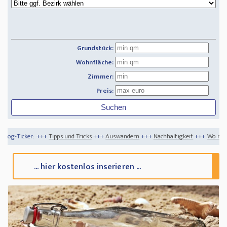
Grundstück:
Wohnfläche:
Zimmer:
Preis:
pps und Tricks
+++
Auswandern
+++
Nachhaltigkeit
+++
Wo muss man sich abmelde
... hier kostenlos inserieren ...