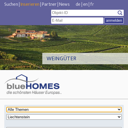
Suchen
|
Inserieren
|
Partner
|
News
de
|
en
|
fr
WEINGÜTER