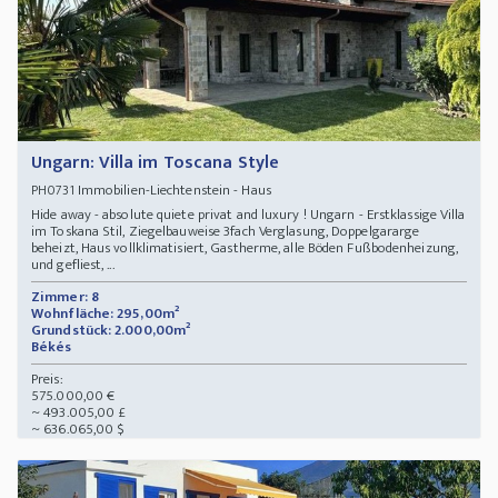
Ungarn: Villa im Toscana Style
Immobilien-Liechtenstein - Haus
PH0731
Hide away - absolute quiete privat and luxury ! Ungarn - Erstklassige Villa
im Toskana Stil, Ziegelbauweise 3fach Verglasung, Doppelgararge
beheizt, Haus vollklimatisiert, Gastherme, alle Böden Fußbodenheizung,
und gefliest, ...
Zimmer: 8
Wohnfläche: 295,00m²
Grundstück: 2.000,00m²
Békés
Preis:
575.000,00 €
~ 493.005,00 £
~ 636.065,00 $