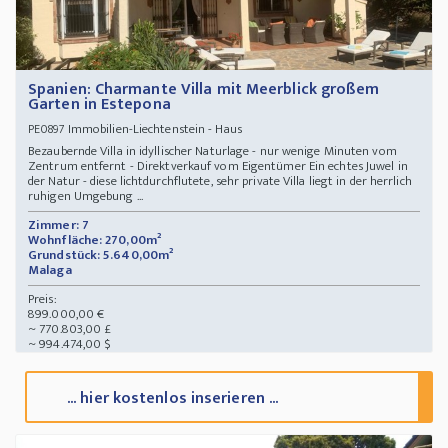
Spanien: Charmante Villa mit Meerblick großem
Garten in Estepona
Immobilien-Liechtenstein - Haus
PE0897
Bezaubernde Villa in idyllischer Naturlage - nur wenige Minuten vom
Zentrum entfernt - Direktverkauf vom Eigentümer Ein echtes Juwel in
der Natur - diese lichtdurchflutete, sehr private Villa liegt in der herrlich
ruhigen Umgebung ...
Zimmer: 7
Wohnfläche: 270,00m²
Grundstück: 5.640,00m²
Malaga
Preis:
899.000,00 €
~ 770.803,00 £
~ 994.474,00 $
... hier kostenlos inserieren ...