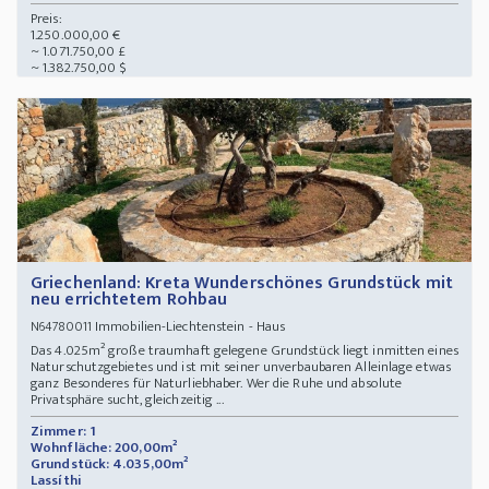
Preis:
1.250.000,00 €
~ 1.071.750,00 £
~ 1.382.750,00 $
Griechenland: Kreta Wunderschönes Grundstück mit
neu errichtetem Rohbau
Immobilien-Liechtenstein - Haus
N64780011
Das 4.025m² große traumhaft gelegene Grundstück liegt inmitten eines
Naturschutzgebietes und ist mit seiner unverbaubaren Alleinlage etwas
ganz Besonderes für Naturliebhaber. Wer die Ruhe und absolute
Privatsphäre sucht, gleichzeitig ...
Zimmer: 1
Wohnfläche: 200,00m²
Grundstück: 4.035,00m²
Lassíthi