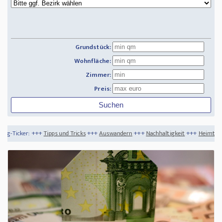
Grundstück:
Wohnfläche:
Zimmer:
Preis:
s und Tricks
+++
Auswandern
+++
Nachhaltigkeit
+++
Heimtextilien - nachhaltig un