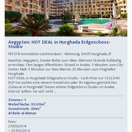
Aegypten: HOT DEAL in Hurghada Erdgeschoss-
Studio
Immobilien-Liechtenstein - Wohnung 84511 Hurghada, El
PET0116
Kawther, Aegypten, Zweite Reihe zum Meer. Mehrere Strände fußläufig
erreichbar. 1 km langer öffentlicher Strand in Arabia. 5 Minuten zum City
Center Mall. 5 Minuten zur New Marina. 20 Minuten zum Flughafen
Hurghada
HOT DEAL in Hurghada! Erdgeschoss-Studio - Cash Price nur 1.552.040
EGP Sie suchen eine clevere Investition oder Ihr eigenes gemütliches
Zuhause in Hurghada? Dieses schöne Erdgeschoss-Studio im Arabia
District sollten Sie sich nicht ...
Zimmer: 1
Wohnfläche: 33,00m²
Grundstück: ,00m²
Al Bahr al Ahmar
Preis:
27.936,00 €
~ 23.952,00 £