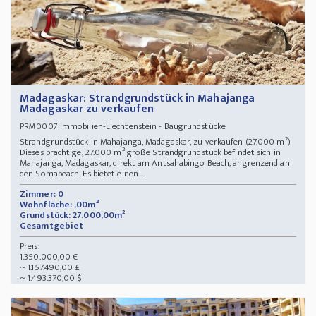
Madagaskar: Strandgrundstück in Mahajanga
Madagaskar zu verkaufen
Immobilien-Liechtenstein - Baugrundstücke
PRM0007
Strandgrundstück in Mahajanga, Madagaskar, zu verkaufen (27.000 m²)
Dieses prächtige, 27.000 m² große Strandgrundstück befindet sich in
Mahajanga, Madagaskar, direkt am Antsahabingo Beach, angrenzend an
den Somabeach. Es bietet einen ...
Zimmer: 0
Wohnfläche: ,00m²
Grundstück: 27.000,00m²
Gesamtgebiet
Preis:
1.350.000,00 €
~ 1.157.490,00 £
~ 1.493.370,00 $