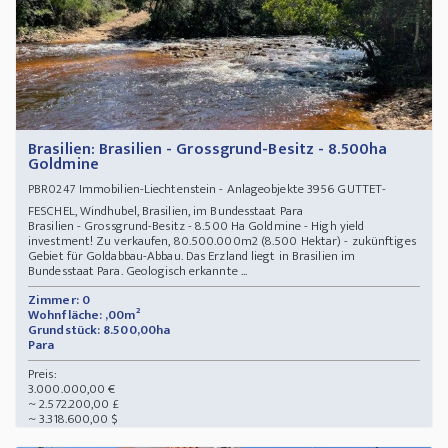
Brasilien: Brasilien - Grossgrund-Besitz - 8.500ha
Goldmine
Immobilien-Liechtenstein - Anlageobjekte 3956 GUTTET-
PBR0247
FESCHEL, Windhubel, Brasilien, im Bundesstaat Para
Brasilien - Grossgrund-Besitz - 8.500 Ha Goldmine - High yield
investment! Zu verkaufen, 80.500.000m2 (8.500 Hektar) - zukünftiges
Gebiet für Goldabbau-Abbau. Das Erzland liegt in Brasilien im
Bundesstaat Para. Geologisch erkannte ...
Zimmer: 0
Wohnfläche: ,00m²
Grundstück: 8.500,00ha
Para
Preis:
3.000.000,00 €
~ 2.572.200,00 £
~ 3.318.600,00 $