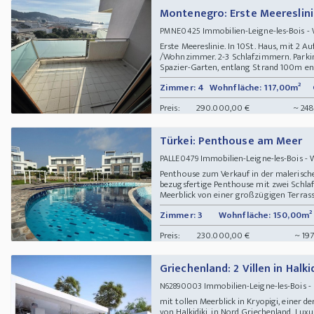
Montenegro: Erste Meereslin
Immobilien-Leigne-les-Bois
PMNE0425
Erste Meereslinie. In 10St. Haus, mit 2 A
/Wohnzimmer. 2-3 Schlafzimmern. Parki
Spazier-Garten, entlang Strand 100m entfe
Zimmer: 4
Wohnfläche: 117,00m²
Preis:
290.000,00 €
~ 248
Türkei: Penthouse am Meer
Immobilien-Leigne-les-Bois 
PALLE0479
Penthouse zum Verkauf in der malerische
bezugsfertige Penthouse mit zwei Schl
Meerblick von einer großzügigen Terrasse
Zimmer: 3
Wohnfläche: 150,00m²
Preis:
230.000,00 €
~ 19
Griechenland: 2 Villen in Halk
Immobilien-Leigne-les-Bois - 
N62890003
mit tollen Meerblick in Kryopigi, einer
von Halkidiki, in Nord Griechenland. Lu