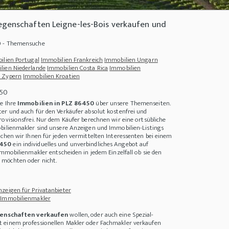
egenschaften Leigne-les-Bois verkaufen und
0 - Themensuche
ilien Portugal
Immobilien Frankreich
Immobilien Ungarn
lien Niederlande
Immobilien Costa Rica
Immobilien
 Zypern
Immobilien Kroatien
450
ie Ihre
Immobilien in PLZ 86450
über unsere Themenseiten.
er und auch für den Verkäufer absolut kostenfrei und
rovisionsfrei. Nur dem Käufer berechnen wir eine ortsübliche
bilienmakler sind unsere Anzeigen und Immobilien-Listings
achen wir Ihnen für jeden vermittelten Interessenten bei einem
6450
ein individuelles und unverbindliches Angebot auf
 und Alltag
+++
Wie sichere ich meine Immobilie gegen Einbrüche
+++
Haus kaufen
Immobilienmakler entscheiden in jedem Einzelfall ob sie den
möchten oder nicht.
zeigen für Privatanbieter
 Immobilienmakler
enschaften verkaufen
wollen, oder auch eine Spezial-
 einem professionellen Makler oder Fachmakler verkaufen