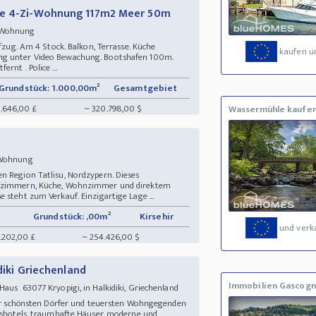
ie 4-Zi-Wohnung 117m2 Meer 50m
 - Wohnung
ufzug. Am 4 Stock. Balkon, Terrasse. Küche
kaufen u
ng unter Video Bewachung. Bootshafen 100m.
rnt . Police ...
Grundstück: 1.000,00m²
Gesamtgebiet
.646,00 £
~ 320.798,00 $
Wassermühle kaufe
- Wohnung
n Region Tatlisu, Nordzypern. Dieses
afzimmern, Küche, Wohnzimmer und direktem
 steht zum Verkauf. Einzigartige Lage ...
Grundstück: ,00m²
Kirsehir
und verk
7.202,00 £
~ 254.426,00 $
idiki Griechenland
Immobilien Gascog
Haus 63077 Kryopigi, in Halkidiki, Griechenland
 der schönsten Dörfer und teuersten Wohngegenden
xushotels, traumhafte Häuser, moderne und