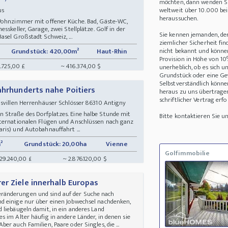
möchten, dann wenden Sie
aus
weltweit über 10.000 be
heraussuchen.
 Wohnzimmer mit offener Küche. Bad, Gäste-WC,
sskeller, Garage, zwei Stellplätze. Golf in der
Sie kennen jemanden, de
sel Großstadt Schweiz, ...
ziemlicher Sicherheit fin
nicht bekannt und können 
Grundstück: 420,00m²
Haut-Rhin
Provision in Höhe von 10
.725,00 £
~ 416.374,00 $
unerheblich, ob es sich 
Grundstück oder eine Ge
Selbstverständlich könne
ahrhunderts nahe Poitiers
heraus zu uns übertrage
schriftlicher Vertrag erfo
usvillen Herrenhäuser Schlösser 86310 Antigny
 Straße des Dorfplatzes. Eine halbe Stunde mit
Bitte kontaktieren Sie 
nternationalen Flügen und Anschlüssen nach ganz
ris) und Autobahnauffahrt ...
²
Grundstück: 20,00ha
Vienne
Golfimmobilie
229.240,00 £
~ 2.876.120,00 $
er Ziele innerhalb Europas
änderungen und sind auf der Suche nach
d einige nur über einen Jobwechsel nachdenken,
 liebäugeln damit, in ein anderes Land
 im Alter häufig in andere Länder, in denen sie
r auch Familien, Paare oder Singles, die ...