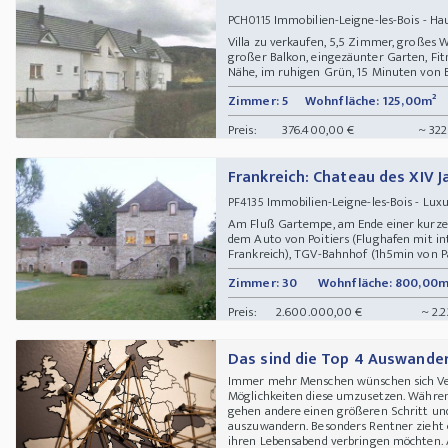
Immobilien-Leigne-les-Bois - H
PCH0115
Villa zu verkaufen, 5,5 Zimmer, großes
großer Balkon, eingezäunter Garten, Fitne
Nähe, im ruhigen Grün, 15 Minuten von Ba
Zimmer: 5
Wohnfläche: 125,00m²
Preis:
376.400,00 €
~ 322
Frankreich: Chateau des XIV J
Immobilien-Leigne-les-Bois - Lux
PF4135
Am Fluß Gartempe, am Ende einer kurzen
dem Auto von Poitiers (Flughafen mit i
Frankreich), TGV-Bahnhof (1h5min von Pa
Zimmer: 30
Wohnfläche: 800,00m
Preis:
2.600.000,00 €
~ 2.
Das sind die Top 4 Auswander
Immer mehr Menschen wünschen sich Ver
Möglichkeiten diese umzusetzen. Währen
gehen andere einen größeren Schritt und
auszuwandern. Besonders Rentner zieht es
ihren Lebensabend verbringen möchten. Abe