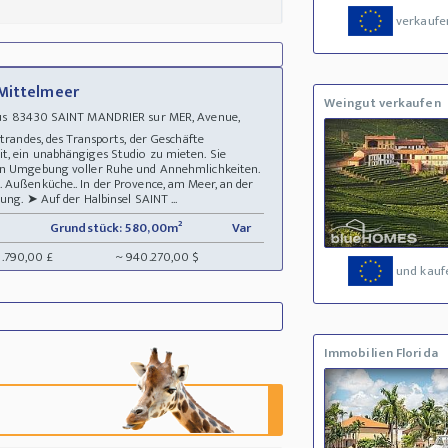
verkaufe
 Mittelmeer
Weingut verkaufen
aus 83430 SAINT MANDRIER sur MER, Avenue,
 Strandes, des Transports, der Geschäfte
t, ein unabhängiges Studio zu mieten. Sie
hen Umgebung voller Ruhe und Annehmlichkeiten.
 Außenküche.. In der Provence, am Meer, an der
ung. ➤ Auf der Halbinsel SAINT ...
Grundstück: 580,00m²
Var
8.790,00 £
~ 940.270,00 $
und kauf
Immobilien Florida