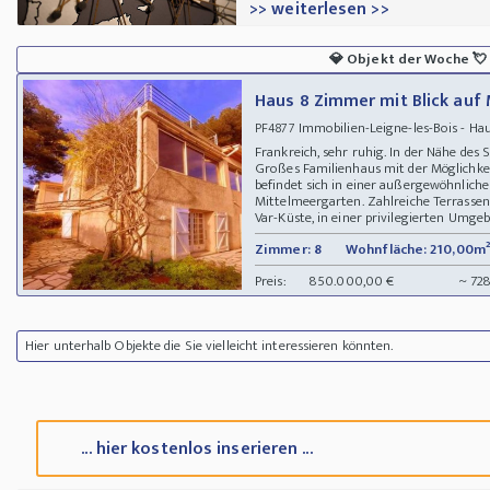
>> weiterlesen >>
💎
Objekt der Woche
💘
Haus 8 Zimmer mit Blick auf
Immobilien-Leigne-les-Bois - H
PF4877
Frankreich, sehr ruhig. In der Nähe des
Großes Familienhaus mit der Möglichkei
befindet sich in einer außergewöhnlic
Mittelmeergarten. Zahlreiche Terrassen.
Var-Küste, in einer privilegierten Umgeb
Zimmer: 8
Wohnfläche: 210,00m²
Preis:
850.000,00 €
~ 72
Hier unterhalb Objekte die Sie vielleicht interessieren könnten.
... hier kostenlos inserieren ...