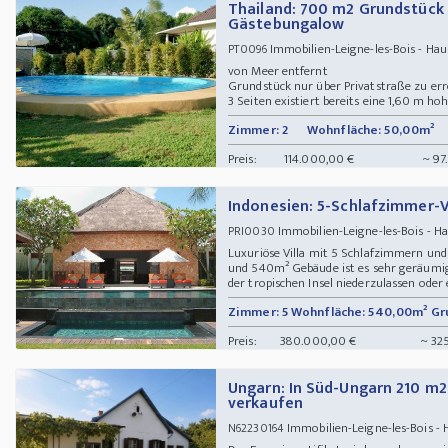
Thailand: 700 m2 Grundstück
Gästebungalow
Immobilien-Leigne-les-Bois - Hau
PT0096
von Meer entfernt
Grundstück nur über Privatstraße zu er
3 Seiten existiert bereits eine 1,60 m ho
Zimmer: 2
Wohnfläche: 50,00m²
Preis:
114.000,00 €
~ 97
Indonesien: 5-Schlafzimmer-V
Immobilien-Leigne-les-Bois - 
PRI0030
Luxuriöse Villa mit 5 Schlafzimmern un
und 540m² Gebäude ist es sehr geräumig 
der tropischen Insel niederzulassen oder e
Zimmer: 5
Wohnfläche: 540,00m²
Gr
Preis:
380.000,00 €
~ 32
Ungarn: In Süd-Ungarn 210 m2
verkaufen
Immobilien-Leigne-les-Bois -
N62230164