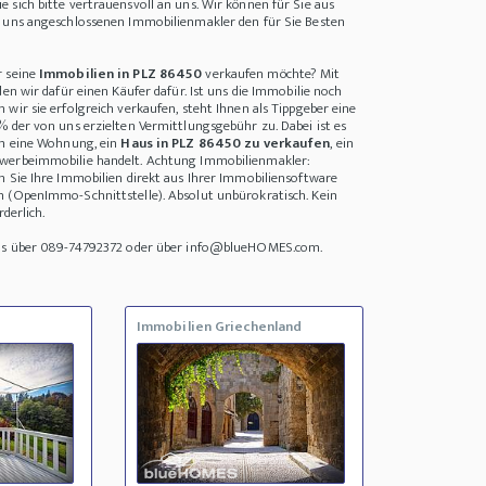
 sich bitte vertrauensvoll an uns. Wir können für Sie aus
i uns angeschlossenen Immobilienmakler den für Sie Besten
r seine
Immobilien in PLZ 86450
verkaufen möchte? Mit
den wir dafür einen Käufer dafür. Ist uns die Immobilie noch
wir sie erfolgreich verkaufen, steht Ihnen als Tippgeber eine
% der von uns erzielten Vermittlungsgebühr zu. Dabei ist es
um eine Wohnung, ein
Haus in PLZ 86450 zu verkaufen
, ein
werbeimmobilie handelt. Achtung Immobilienmakler:
n Sie Ihre Immobilien direkt aus Ihrer Immobiliensoftware
n (OpenImmo-Schnittstelle). Absolut unbürokratisch. Kein
rderlich.
uns über 089-74792372 oder über info@blueHOMES.com.
Immobilien Griechenland