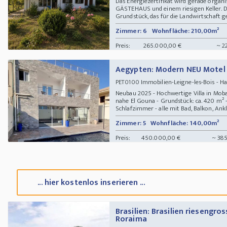
Das Energiezertifikat wird gerade organ
GÄSTEHAUS und einem riesigen Keller. Di
Grundstück, das für die Landwirtschaft gee
Zimmer: 6
Wohnfläche: 210,00m²
Preis:
265.000,00 €
~ 22
Aegypten: Modern NEU Motel 
Immobilien-Leigne-les-Bois - 
PET0100
Neubau 2025 - Hochwertige Villa in Moba
nahe El Gouna - Grundstück: ca. 420 m² 
Schlafzimmer - alle mit Bad, Balkon, Ankle
Zimmer: 5
Wohnfläche: 140,00m²
Preis:
450.000,00 €
~ 385
... hier kostenlos inserieren ...
Brasilien: Brasilien riesengro
Roraima