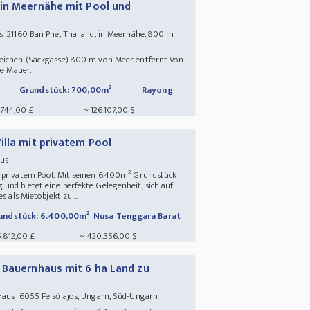
 in Meernähe mit Pool und
s 21160 Ban Phe, Thailand, in Meernähe, 800 m
reichen (Sackgasse) 800 m von Meer entfernt Von
he Mauer.
Grundstück: 700,00m²
Rayong
.744,00 £
~ 126.107,00 $
illa mit privatem Pool
Haus
d privatem Pool. Mit seinen 6.400m² Grundstück
und bietet eine perfekte Gelegenheit, sich auf
s als Mietobjekt zu ...
undstück: 6.400,00m²
Nusa Tenggara Barat
5.812,00 £
~ 420.356,00 $
 Bauernhaus mit 6 ha Land zu
 Haus 6055 Felsőlajos, Ungarn, Süd-Ungarn