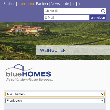
Suchen
|
Inserieren
|
Partner
|
News
de
|
en
|
fr
WEINGÜTER