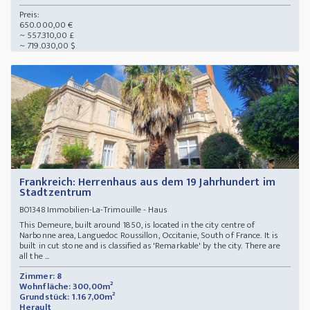
Preis:
650.000,00 €
~ 557.310,00 £
~ 719.030,00 $
Frankreich: Herrenhaus aus dem 19 Jahrhundert im
Stadtzentrum
Immobilien-La-Trimouille - Haus
BO1348
This Demeure, built around 1850, is located in the city centre of
Narbonne area, Languedoc Roussillon, Occitanie, South of France. It is
built in cut stone and is classified as 'Remarkable' by the city. There are
all the ...
Zimmer: 8
Wohnfläche: 300,00m²
Grundstück: 1.167,00m²
Herault