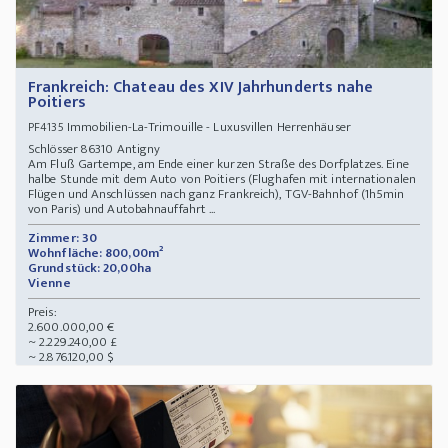
Frankreich: Chateau des XIV Jahrhunderts nahe
Poitiers
Immobilien-La-Trimouille - Luxusvillen Herrenhäuser
PF4135
Schlösser 86310 Antigny
Am Fluß Gartempe, am Ende einer kurzen Straße des Dorfplatzes. Eine
halbe Stunde mit dem Auto von Poitiers (Flughafen mit internationalen
Flügen und Anschlüssen nach ganz Frankreich), TGV-Bahnhof (1h5min
von Paris) und Autobahnauffahrt ...
Zimmer: 30
Wohnfläche: 800,00m²
Grundstück: 20,00ha
Vienne
Preis:
2.600.000,00 €
~ 2.229.240,00 £
~ 2.876.120,00 $