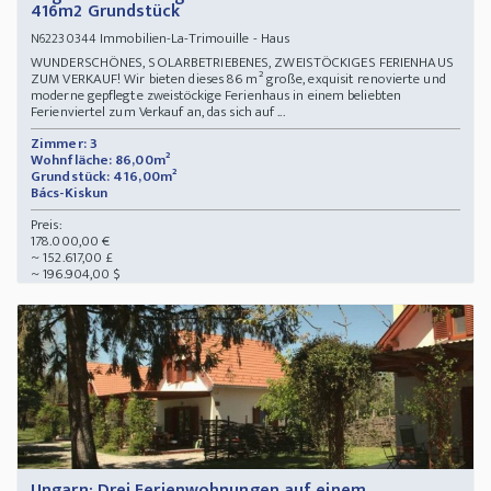
416m2 Grundstück
Immobilien-La-Trimouille - Haus
N62230344
WUNDERSCHÖNES, SOLARBETRIEBENES, ZWEISTÖCKIGES FERIENHAUS
ZUM VERKAUF! Wir bieten dieses 86 m² große, exquisit renovierte und
moderne gepflegte zweistöckige Ferienhaus in einem beliebten
Ferienviertel zum Verkauf an, das sich auf ...
Zimmer: 3
Wohnfläche: 86,00m²
Grundstück: 416,00m²
Bács-Kiskun
Preis:
178.000,00 €
~ 152.617,00 £
~ 196.904,00 $
Ungarn: Drei Ferienwohnungen auf einem