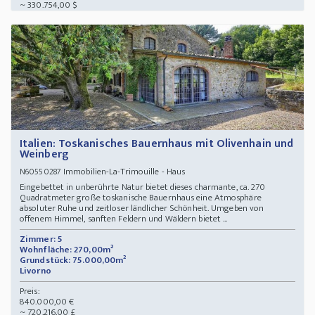
~ 330.754,00 $
Italien: Toskanisches Bauernhaus mit Olivenhain und
Weinberg
Immobilien-La-Trimouille - Haus
N60550287
Eingebettet in unberührte Natur bietet dieses charmante, ca. 270
Quadratmeter große toskanische Bauernhaus eine Atmosphäre
absoluter Ruhe und zeitloser ländlicher Schönheit. Umgeben von
offenem Himmel, sanften Feldern und Wäldern bietet ...
Zimmer: 5
Wohnfläche: 270,00m²
Grundstück: 75.000,00m²
Livorno
Preis:
840.000,00 €
~ 720.216,00 £