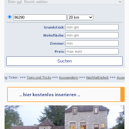
Grundstück:
Wohnfläche:
Zimmer:
Preis:
pps und Tricks
+++
Auswandern
+++
Nachhaltigkeit
+++
Auswandern nach Jamaika - 
... hier kostenlos inserieren ...