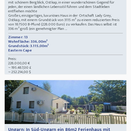
mit schönem Bergblick, Ostkap, in einer wunderschönen Gegend für
jeden, der einen ländlichen Lebensstil führen und dem Stadtleben
entfliehen möchte
Großes, einzigartiges, luxuriöses Haus in der Ortschaft Lady Grey,
Ostkap, mit einem Grundstück von 3115 m² zu einem reduzierten Preis
von 187500 B-Pfund (228.000 Euro) zu verkaufen. Das Haus selbst ist
336 m² groß (ein genehmigter Plan ...
Zimmer: 13
Wohnfläche: 336,00m²
Grundstück: 3.115,00m²
Eastern Cape
Preis:
228.000,00 €
~ 195.487,00 £
~ 252.214,00 $
Ungarn: In Süd-Ungarn ein 86m2 Ferienhaus mit