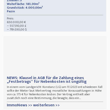
Zimmer: 5
Wohnfläche: 183,00m²
Grundstück: 4.000,00m²
Pazin
Preis:
650.000,00 €
~ 557.310,00 £
~ 719.030,00 $
NEWS: Klausel in AGB für die Zahlung eines
„Festbetrags“ für Nebenkosten ist ungültig
In einem vom Landgericht Konstanz (LG) am 11.1.2023 entschiedenen Fall
sollte der Mieter laut Mietvertrag monatliche Vorauszahlungen in Höhe
von ca. 175 € für Nebenkosten leisten. Der Vertrag enthielt aber
zusätzlich noch eine Bestimmung, die besagte, dass ein...
ImmoNews >> weiterlesen >>