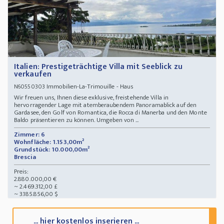
Italien: Prestigeträchtige Villa mit Seeblick zu
verkaufen
Immobilien-La-Trimouille - Haus
N60550303
Wir freuen uns, Ihnen diese exklusive, freistehende Villa in
hervorragender Lage mit atemberaubendem Panoramablick auf den
Gardasee, den Golf von Romantica, die Rocca di Manerba und den Monte
Baldo präsentieren zu können. Umgeben von ...
Zimmer: 6
Wohnfläche: 1.153,00m²
Grundstück: 10.000,00m²
Brescia
Preis:
2.880.000,00 €
~ 2.469.312,00 £
~ 3.185.856,00 $
... hier kostenlos inserieren ...