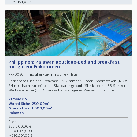
~ 741.154,00 $
Philippinen: Palawan Boutique-Bed and Breakfast
mit gutem Einkommen
Immobilien-La-Trimouille - Haus
PRP0060
Betriebenes Bed and Breakfast: - 5 Zimmer, 5 Bäder - Sportbecken (12,2 x
2,4 m) - Nach europäischen Standards gebaut (Steckdosen, USB-Stecker,
Wechselschalter.) → Autarkes Haus: - Eigenes Wasser mit Pumpe und ...
Zimmer: 5
Wohnfläche: 250,00m²
Grundstück: 1.000,00m²
Palawan
Preis:
355.000,00 €
~ 304.377,00 £
~ 392.701,00 $