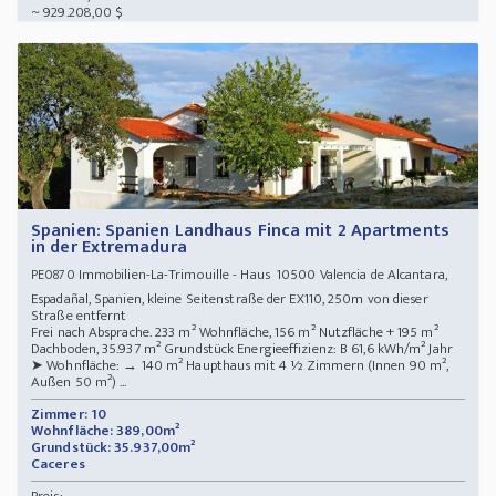
~ 929.208,00 $
Spanien: Spanien Landhaus Finca mit 2 Apartments
in der Extremadura
Immobilien-La-Trimouille - Haus 10500 Valencia de Alcantara,
PE0870
Espadañal, Spanien, kleine Seitenstraße der EX110, 250m von dieser
Straße entfernt
Frei nach Absprache. 233 m² Wohnfläche, 156 m² Nutzfläche + 195 m²
Dachboden, 35.937 m² Grundstück Energieeffizienz: B 61,6 kWh/m² Jahr
➤ Wohnfläche: → 140 m² Haupthaus mit 4 ½ Zimmern (Innen 90 m²,
Außen 50 m²) ...
Zimmer: 10
Wohnfläche: 389,00m²
Grundstück: 35.937,00m²
Caceres