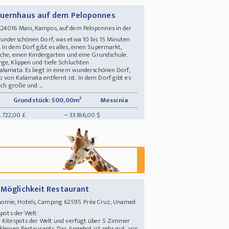
Bauernhaus auf dem Peloponnes
24016 Mani, Kampos, auf dem Peloponnes in der
wunderschönen Dorf, was etwa 10 bis 15 Minuten
In dem Dorf gibt es alles, einen Supermarkt,
rche, einen Kindergarten und eine Grundschule.
rge, Klippen und tiefe Schluchten
Kalamata. Es liegt in einem wunderschönen Dorf,
 von Kalamata entfernt ist. In dem Dorf gibt es
ich große und ...
Grundstück: 500,00m²
Messinía
.722,00 £
~ 33.186,00 $
 Möglichkeit Restaurant
nomie, Hotels, Camping 62595 Préa Cruz, Unamed
espots der Welt
n Kitespots der Welt und verfügt über 5 Zimmer
kleinen Restaurants. Das Angebot ist sehr gut, vor