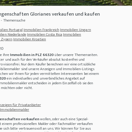
egenschaften Glorianes verkaufen und kaufen
0 - Themensuche
ilien Portugal
Immobilien Frankreich
Immobilien Ungarn
lien Niederlande
Immobilien Costa Rica
Immobilien
 Zypern
Immobilien Kroatien
20
ie Ihre
Immobilien in PLZ 66320
über unsere Themenseiten.
er und auch für den Verkäufer absolut kostenfrei und
rovisionsfrei. Nur dem Käufer berechnen wir eine ortsübliche
bilienmakler sind unsere Anzeigen und Immobilien-Listings
achen wir Ihnen für jeden vermittelten Interessenten bei einem
6320
ein individuelles und unverbindliches Angebot auf
Immobilienmakler entscheiden in jedem Einzelfall ob sie den
+++
Photovoltaikanlagen - werden Sie Ihr eigener Stromerzeuger
+++
Wie können 
möchten oder nicht.
zeigen für Privatanbieter
 Immobilienmakler
enschaften verkaufen
wollen, oder auch eine Spezial-
 einem professionellen Makler oder Fachmakler verkaufen
 sich bitte vertrauensvoll an uns. Wir können für Sie aus