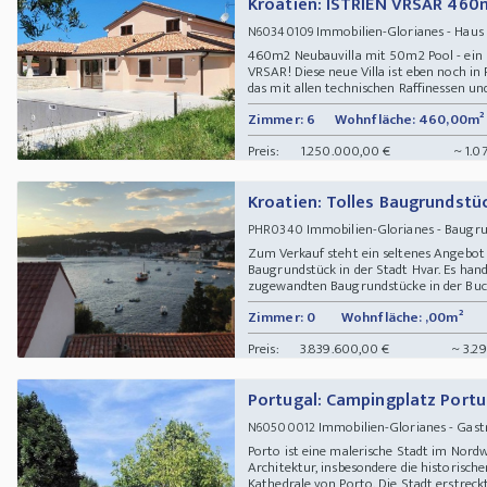
Kroatien: ISTRIEN VRSAR 46
Immobilien-Glorianes - Hau
N60340109
460m2 Neubauvilla mit 50m2 Pool - ein 
VRSAR! Diese neue Villa ist eben noch in 
das mit allen technischen Raffinessen un
Zimmer: 6
Wohnfläche: 460,00m²
Preis:
1.250.000,00 €
~ 1.0
Kroatien: Tolles Baugrundstüc
Immobilien-Glorianes - Baug
PHR0340
Zum Verkauf steht ein seltenes Angebot
Baugrundstück in der Stadt Hvar. Es han
zugewandten Baugrundstücke in der Bucht
Zimmer: 0
Wohnfläche: ,00m²
Preis:
3.839.600,00 €
~ 3.2
Portugal: Campingplatz Portu
Immobilien-Glorianes - Gast
N60500012
Porto ist eine malerische Stadt im Nord
Architektur, insbesondere die historisch
Kathedrale von Porto. Die Stadt erstreckt