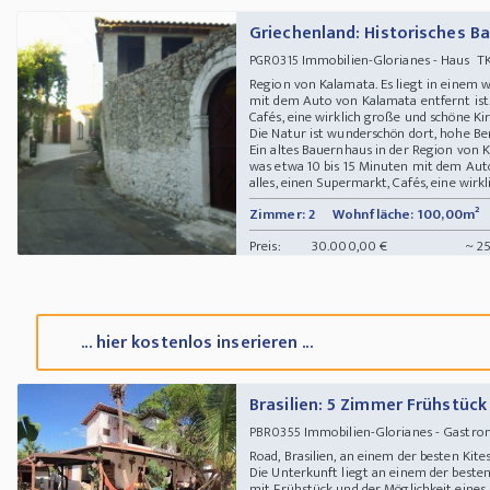
Griechenland: Historisches 
Immobilien-Glorianes - Haus TK
PGR0315
Region von Kalamata. Es liegt in einem 
mit dem Auto von Kalamata entfernt ist. 
Cafés, eine wirklich große und schöne Ki
Die Natur ist wunderschön dort, hohe Be
Ein altes Bauernhaus in der Region von 
was etwa 10 bis 15 Minuten mit dem Auto
alles, einen Supermarkt, Cafés, eine wirkl
Zimmer: 2
Wohnfläche: 100,00m²
Preis:
30.000,00 €
~ 25
... hier kostenlos inserieren ...
Brasilien: 5 Zimmer Frühstück
Immobilien-Glorianes - Gastro
PBR0355
Road, Brasilien, an einem der besten Kit
Die Unterkunft liegt an einem der beste
mit Frühstück und der Möglichkeit eines 