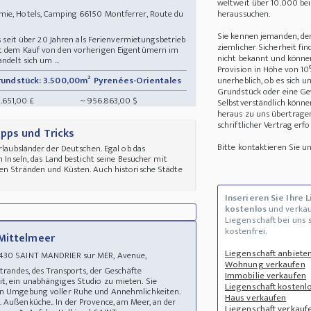
weltweit über 10.000 be
ie, Hotels, Camping 66150 Montferrer, Route du
heraussuchen.
Sie kennen jemanden, de
as seit über 20 Jahren als Ferienvermietungsbetrieb
ziemlicher Sicherheit fin
it dem Kauf von den vorherigen Eigentümern im
nicht bekannt und können 
ndelt sich um ...
Provision in Höhe von 10
rundstück: 3.500,00m²
Pyrenées-Orientales
unerheblich, ob es sich 
Grundstück oder eine Ge
.651,00 £
~ 956.863,00 $
Selbstverständlich könne
heraus zu uns übertrage
schriftlicher Vertrag erfo
pps und Tricks
Bitte kontaktieren Sie 
rlaubsländer der Deutschen. Egal ob das
n Inseln, das Land besticht seine Besucher mit
en Stränden und Küsten. Auch historische Städte
Inserieren Sie Ihre 
kostenlos
und verkau
Liegenschaft bei uns 
kostenfrei.
 Mittelmeer
Liegenschaft anbiete
3430 SAINT MANDRIER sur MER, Avenue,
Wohnung verkaufen
 Strandes, des Transports, der Geschäfte
Immobilie verkaufen
t, ein unabhängiges Studio zu mieten. Sie
Liegenschaft kostenlo
hen Umgebung voller Ruhe und Annehmlichkeiten.
Haus verkaufen
 Außenküche.. In der Provence, am Meer, an der
Liegenschaft verkauf