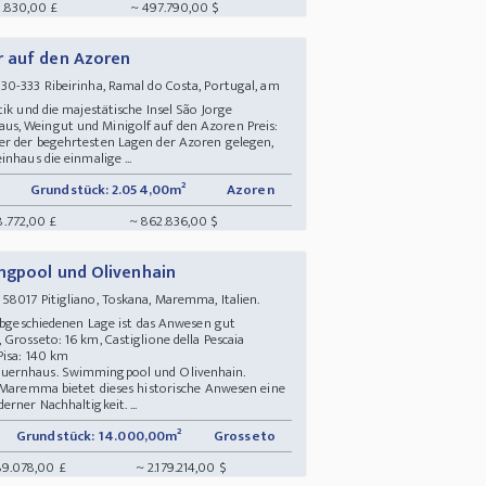
.830,00 £
~ 497.790,00 $
r auf den Azoren
0-333 Ribeirinha, Ramal do Costa, Portugal, am
tik und die majestätische Insel São Jorge
s, Weingut und Minigolf auf den Azoren Preis:
er der begehrtesten Lagen der Azoren gelegen,
nhaus die einmalige ...
Grundstück: 2.054,00m²
Azoren
8.772,00 £
~ 862.836,00 $
ngpool und Olivenhain
58017 Pitigliano, Toskana, Maremma, Italien.
 abgeschiedenen Lage ist das Anwesen gut
Grosseto: 16 km, Castiglione della Pescaia
 Pisa: 140 km
auernhaus. Swimmingpool und Olivenhain.
r Maremma bietet dieses historische Anwesen eine
rner Nachhaltigkeit. ...
Grundstück: 14.000,00m²
Grosseto
89.078,00 £
~ 2.179.214,00 $