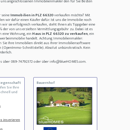
i uns angeschlossenen Immobilienmakler den für Sie Besten
r seine
Immobilien in PLZ 66320
verkaufen möchte? Mit
den wir dafür einen Käufer dafür. Ist uns die Immobilie noch
wir sie erfolgreich verkaufen, steht Ihnen als Tippgeber eine
% der von uns erzielten Vermittlungsgebühr zu. Dabei ist es
um eine Wohnung, ein
Haus in PLZ 66320 zu verkaufen
, ein
werbeimmobilie handelt. Achtung Immobilienmakler:
n Sie Ihre Immobilien direkt aus Ihrer Immobiliensoftware
n (OpenImmo-Schnittstelle). Absolut unbürokratisch. Kein
rderlich.
uns über 089-74792372 oder über info@blueHOMES.com.
Liegenschaft
Bauernhof
fen Sie Ihre
schnell und
n
s inserieren
en