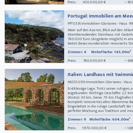
Preis:
450.000,00 €
~ 385
Portugal: Immobilien am Mee
Immobilien-Glorianes - Haus 993
PPT0336
Meer auf den Azoren, Blick auf den Atlan
Atemberaubendes Steinhaus mit Gästehau
780.000 Euro (Angebote möglich) In ein
bietet dieses wunderschön renovierte Stei
Zimmer: 4
Wohnfläche: 143,00m²
Preis:
780.000,00 €
~ 66
Italien: Landhaus mit Swimmi
Immobilien-Glorianes - Haus 
N60550359
Erstklassige Lage. Trotz seiner ruhigen,
angebunden: Wichtige Geschäfte: 2,5 km, 
(Küste): 30 km, Siena: 70 km, Flughafen
Komplett renoviertes altes Maremma-B
Eingebettet in die ruhige Landschaft de
perfekte Mischung aus Tradition und mode
Zimmer: 9
Wohnfläche: 604,00m²
Preis:
1.970.000,00 €
~ 1.6