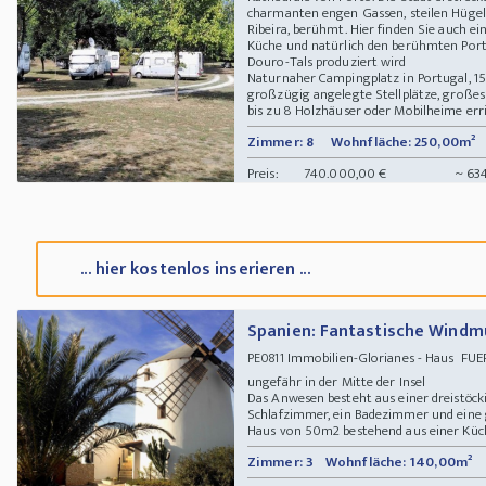
charmanten engen Gassen, steilen Hügel 
Ribeira, berühmt. Hier finden Sie auch ei
Küche und natürlich den berühmten Port
Douro-Tals produziert wird
Naturnaher Campingplatz in Portugal, 15
großzügig angelegte Stellplätze, großes
bis zu 8 Holzhäuser oder Mobilheime erric
Zimmer: 8
Wohnfläche: 250,00m²
Preis:
740.000,00 €
~ 63
... hier kostenlos inserieren ...
Spanien: Fantastische Windm
Immobilien-Glorianes - Haus FUER
PE0811
ungefähr in der Mitte der Insel
Das Anwesen besteht aus einer dreistö
Schlafzimmer, ein Badezimmer und eine g
Haus von 50m2 bestehend aus einer Küche
Zimmer: 3
Wohnfläche: 140,00m²