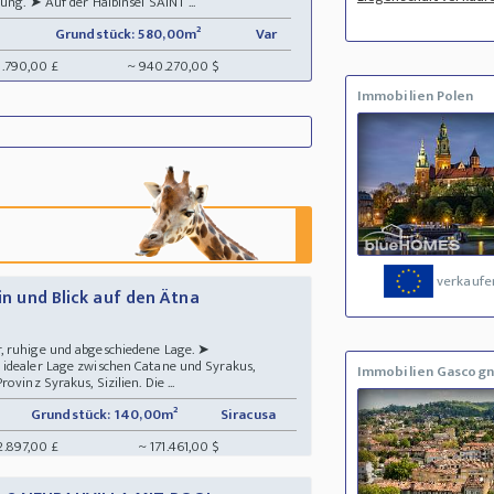
ung. ➤ Auf der Halbinsel SAINT ...
Grundstück: 580,00m²
Var
8.790,00 £
~ 940.270,00 $
Immobilien Polen
verkaufe
ain und Blick auf den Ätna
, ruhige und abgeschiedene Lage. ➤
idealer Lage zwischen Catane und Syrakus,
Immobilien Gascog
vinz Syrakus, Sizilien. Die ...
Grundstück: 140,00m²
Siracusa
2.897,00 £
~ 171.461,00 $