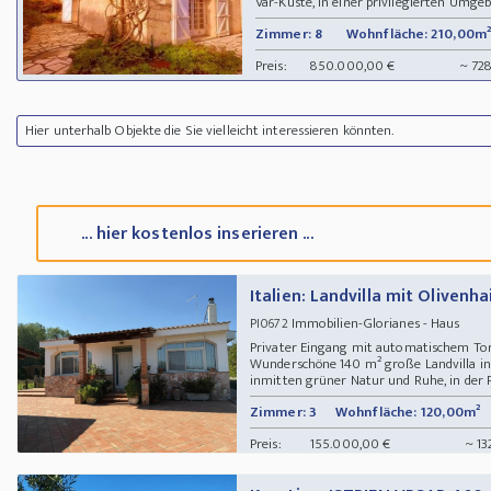
Var-Küste, in einer privilegierten Umgeb
Zimmer: 8
Wohnfläche: 210,00m²
Preis:
850.000,00 €
~ 72
Hier unterhalb Objekte die Sie vielleicht interessieren könnten.
... hier kostenlos inserieren ...
Italien: Landvilla mit Olivenh
Immobilien-Glorianes - Haus
PI0672
Privater Eingang mit automatischem Tor
Wunderschöne 140 m² große Landvilla in 
inmitten grüner Natur und Ruhe, in der Pro
Zimmer: 3
Wohnfläche: 120,00m²
Preis:
155.000,00 €
~ 13