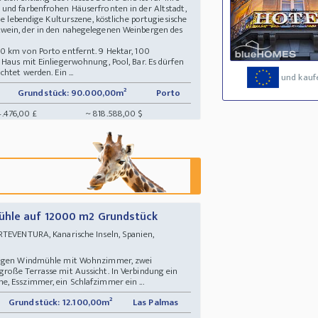
und farbenfrohen Häuserfronten in der Altstadt,
ne lebendige Kulturszene, köstliche portugiesische
wein, der in den nahegelegenen Weinbergen des
0 km von Porto entfernt. 9 Hektar, 100
 Haus mit Einliegerwohnung, Pool, Bar. Es dürfen
htet werden. Ein ...
und kauf
Grundstück: 90.000,00m²
Porto
4.476,00 £
~ 818.588,00 $
ühle auf 12000 m2 Grundstück
TEVENTURA, Kanarische Inseln, Spanien,
ckigen Windmühle mit Wohnzimmer, zwei
roße Terrasse mit Aussicht. In Verbindung ein
, Esszimmer, ein Schlafzimmer ein ...
Grundstück: 12.100,00m²
Las Palmas