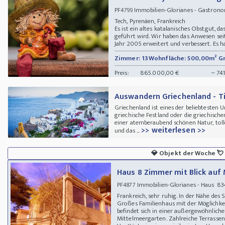
Immobilien-Glorianes - Gastronom
PF4799
Tech, Pyrenäen, Frankreich
Es ist ein altes katalanisches Obstgut, d
geführt wird. Wir haben das Anwesen se
Jahr 2005 erweitert und verbessert. Es ha
Zimmer: 13
Wohnfläche: 500,00m²
G
Preis:
865.000,00 €
~ 741
Auswandern Griechenland - Ti
Griechenland ist eines der beliebtesten U
griechische Festland oder die griechische
einer atemberaubend schönen Natur, toll
>> weiterlesen >>
und das ...
💎
Objekt der Woche
💘
Haus 8 Zimmer mit Blick auf
Immobilien-Glorianes - Haus 8
PF4877
Frankreich, sehr ruhig. In der Nähe des
Großes Familienhaus mit der Möglichkei
befindet sich in einer außergewöhnlic
Mittelmeergarten. Zahlreiche Terrassen.