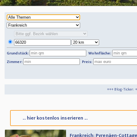
Grundstück:
Wohnfläche:
Zimmer:
Preis:
+++ Blog-Ticker: +++
Tipps und Tricks
... hier kostenlos inserieren ...
Frankreich: Pyrenäen-Cottage