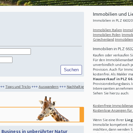
Immobilien und Li
Immobilien in PLZ 6632
Immobilien Italien
Immob
Immobilien Polen
Immobi
Griechenland
Immobilien
Immobilien in PLZ 663
Kaufen oder verkaufen S
Für den Immobilienanbiet
unverbindlich und auch p
Provision. Auch für Immo
kostenfrei. Als Makler m
Hausverkauf in PLZ 6
Provisionsteilungsbasis. 
+++
Auswandern
+++
Nachhaltigkeit
+++
Auswandern Kanaren - Leben im Paradies
Interessenten annehmen 
Sehen Sie hierzu auch:
Kostenfreie Immobilienan
Kostenlose Anzeigen für
Wenn Sie eine Ihrer
Lieg
Immobilie kompetent mit
möchten, dann wenden Sie
 Business in unberührter Natur