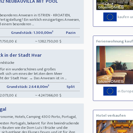
0m2 NEUBAUVILLA MIT POOL
s
besonderes Anwesen in ISTRIEN - KROATIEN,
kaufen u
Fertigstellung! Ein wirklich einzigartiges Anwesen,
d einem besonderen ...
Grundstück: 1.300,00m²
Pazin
71.750,00 £
~ 1.382.750,00 $
Ferienwohnung kau
k in der Stadt Hvar
rundstücke
 für ein wunderschönes und großes
delt sich um eines der letzten dem Meer
 der Stadt Hvar. → Das Anwesen ist in ...
Grundstück: 2.648,00m²
Split
in Europ
92.073,00 £
~ 4.247.366,00 $
gal
Hotel verkaufen
ronomie, Hotels, Camping 4300 Porto, Portugal,
westen Portugals, bekannt für ihre beeindruckende
en Bauten wie die Dom Luís I Brücke und die
 sich entlang des Flusses Douro und ist für ihre