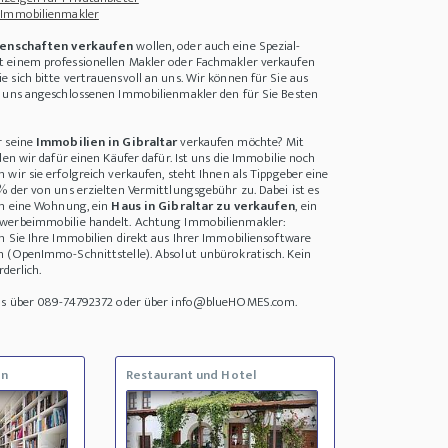
 Immobilienmakler
enschaften verkaufen
wollen, oder auch eine Spezial-
 einem professionellen Makler oder Fachmakler verkaufen
 sich bitte vertrauensvoll an uns. Wir können für Sie aus
i uns angeschlossenen Immobilienmakler den für Sie Besten
r seine
Immobilien in Gibraltar
verkaufen möchte? Mit
den wir dafür einen Käufer dafür. Ist uns die Immobilie noch
wir sie erfolgreich verkaufen, steht Ihnen als Tippgeber eine
% der von uns erzielten Vermittlungsgebühr zu. Dabei ist es
um eine Wohnung, ein
Haus in Gibraltar zu verkaufen
, ein
werbeimmobilie handelt. Achtung Immobilienmakler:
n Sie Ihre Immobilien direkt aus Ihrer Immobiliensoftware
n (OpenImmo-Schnittstelle). Absolut unbürokratisch. Kein
rderlich.
uns über 089-74792372 oder über info@blueHOMES.com.
en
Restaurant und Hotel