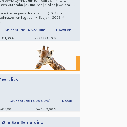
ule sowie Gymnasium befinden sich im Ort.
sten Autobahn (A7 und A44) sind es jeweils ca. 30
aus (bisher gewerblich genutzt): 167 qm
Wohnzwecken liegt vor ✓ Baujahr: 2008 ✓
.
Grundstück: 14.527,00m²
Hoexter
.341,00 £
~ 237.833,00 $
Meerblick
ool
Grundstück: 1.000,00m²
Nabul
4.413,00 £
~ 547.569,00 $
m2 in San Bernardino