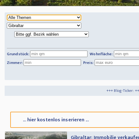
Grundstück:
Wohnfläche:
Zimmer:
Preis:
+++ Blog-Ticker: +++
Tipps und Tricks
+
... hier kostenlos inserieren ...
Gibraltar: Immobilie verkaufen