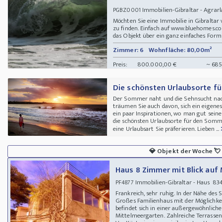
Immobilien-Gibraltar - Agrar
PGBZ0001
Möchten Sie eine Immobilie in Gibraltar
zu finden. Einfach auf www.bluehomes.com
das Objekt über ein ganz einfaches Form
Zimmer: 6
Wohnfläche: 80,00m²
Preis:
800.000,00 €
~ 685
Die schönsten Urlaubsorte f
Der Sommer naht und die Sehnsucht nach
träumen Sie auch davon, sich ein eigene
ein paar Inspirationen, wo man gut sei
die schönsten Urlaubsorte für den Somme
eine Urlaubsart Sie präferieren. Lieben ...
💎
Objekt der Woche
💘
Haus 8 Zimmer mit Blick auf
Immobilien-Gibraltar - Haus 8
PF4877
Frankreich, sehr ruhig. In der Nähe des
Großes Familienhaus mit der Möglichkei
befindet sich in einer außergewöhnlic
Mittelmeergarten. Zahlreiche Terrassen.