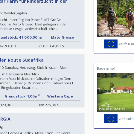
tar Farm für Rinderzucht in der
and Wälder Jagden
rzucht in der Region Poconé, MT Große
oconé, Mato Grosso. Ideal gelegen an der
diese riesige landwirtschaftliche ...
rundstück: 41.000,00ha
Mato Grosso
kaufen u
062.260,00 £
~ 22.013.380,00 $
den Route Südafrika
10 Danabay, Heideweg, Südafrika, am Meer,
Bauernhof
, mit schönem Meerblick
nem Meerblick, durch Palisaden mit großem
immer 3 Bäder (2 Duschen und 1 Badewanne) 1
Eingebauter Braai. In ...
Grundstück: 1,00m²
Western Cape
.929,00 £
~ 188.275,00 $
ORGIA
verkaufe
ung
ey of Heroes Ausblick: Meer, Stadt und Berge.