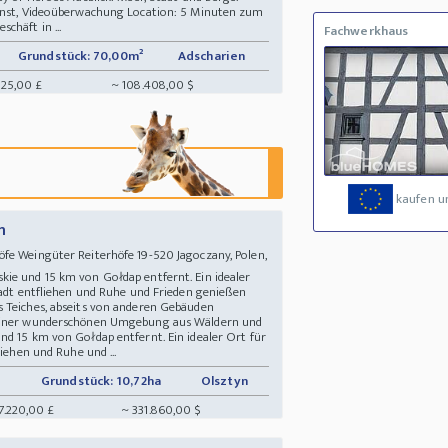
ienst, Videoüberwachung Location: 5 Minuten zum
chäft in ...
Fachwerkhaus
Grundstück: 70,00m²
Adscharien
025,00 £
~ 108.408,00 $
kaufen u
n
fe Weingüter Reiterhöfe 19-520 Jagoczany, Polen,
ie und 15 km von Gołdap entfernt. Ein idealer
tadt entfliehen und Ruhe und Frieden genießen
s Teiches, abseits von anderen Gebäuden
 einer wunderschönen Umgebung aus Wäldern und
nd 15 km von Gołdap entfernt. Ein idealer Ort für
liehen und Ruhe und ...
Grundstück: 10,72ha
Olsztyn
7.220,00 £
~ 331.860,00 $