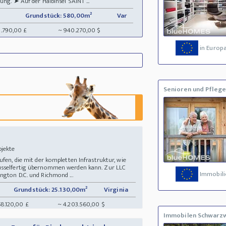
ung. ➤ Auf der Halbinsel SAINT ...
Grundstück: 580,00m²
Var
8.790,00 £
~ 940.270,00 $
in Europ
Senioren und Pflege
objekte
ufen, die mit der kompletten Infrastruktur, wie
lüsselfertig übernommen werden kann. Zur LLC
Immobili
ngton D.C. und Richmond ...
Grundstück: 25.130,00m²
Virginia
58.120,00 £
~ 4.203.560,00 $
Immobilen Schwarz