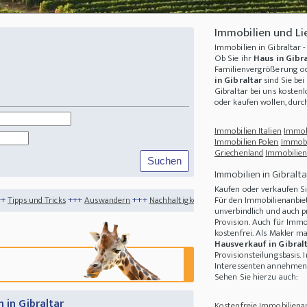
Immobilien und Li
Immobilien in Gibraltar
Ob Sie ihr
Haus in Gibr
Familienvergrößerung od
in Gibraltar
sind Sie bei
Gibraltar
bei uns kostenl
oder kaufen wollen, dur
Immobilien Italien
Immob
Immobilien Polen
Immobi
Griechenland
Immobilien
Immobilien in Gibralta
Kaufen oder verkaufen S
++
Auswandern
+++
Nachhaltigkeit
+++
Schattenmanagement der Photovoltaikanlag
Für den Immobilienanbiet
unverbindlich und auch p
Provision. Auch für Immo
kostenfrei. Als Makler m
Hausverkauf in Gibral
Provisionsteilungsbasis. 
Interessenten annehmen 
Sehen Sie hierzu auch:
 in Gibraltar
Kostenfreie Immobilienan