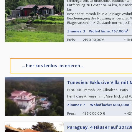
Kindergarten, Grundschule, Sekundarsch
Entfernung zu Höxter ca. 14 km, zur näch
km
Besondere Immobilie in Alleinlage Wohnh
Bescheinigung der Nutzungsänderg. zu 
Etagenanzahl: 1 ✓ Zustand: normal, z.T. ..
Zimmer: 3
Wohnfläche: 167,00m²
Preis:
215.000,00 €
~ 184
... hier kostenlos inserieren ...
Tunesien: Exklusive Villa mit 
Immobilien-Gibraltar - Haus
PTN0040
Herrliches Anwesen mit Meerblick und P
Zimmer: 7
Wohnfläche: 600,00m²
Preis:
495.000,00 €
~ 42
Paraguay: 4 Häuser auf 20123