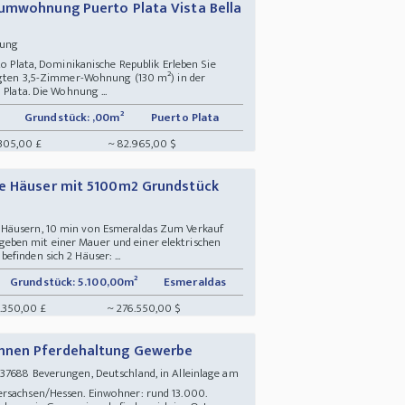
aumwohnung Puerto Plata Vista Bella
hnung
to Plata, Dominikanische Republik Erleben Sie
legten 3,5-Zimmer-Wohnung (130 m²) in der
 Plata. Die Wohnung ...
Grundstück: ,00m²
Puerto Plata
305,00 £
~ 82.965,00 $
te Häuser mit 5100m2 Grundstück
 Häusern, 10 min von Esmeraldas Zum Verkauf
eben mit einer Mauer und einer elektrischen
finden sich 2 Häuser: ...
Grundstück: 5.100,00m²
Esmeraldas
.350,00 £
~ 276.550,00 $
hnen Pferdehaltung Gewerbe
37688 Beverungen, Deutschland, in Alleinlage am
ersachsen/Hessen. Einwohner: rund 13.000.