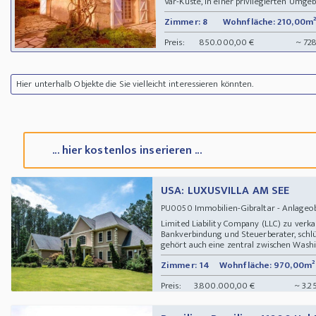
Var-Küste, in einer privilegierten Umgeb
Zimmer: 8
Wohnfläche: 210,00m²
Preis:
850.000,00 €
~ 72
Hier unterhalb Objekte die Sie vielleicht interessieren könnten.
... hier kostenlos inserieren ...
USA: LUXUSVILLA AM SEE
Immobilien-Gibraltar - Anlage
PU0050
Limited Liability Company (LLC) zu verka
Bankverbindung und Steuerberater, sch
gehört auch eine zentral zwischen Washi
Zimmer: 14
Wohnfläche: 970,00m²
Preis:
3.800.000,00 €
~ 3.2