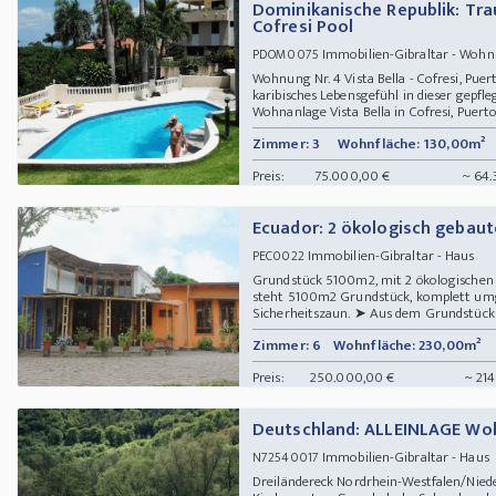
Dominikanische Republik: Tr
Cofresi Pool
Immobilien-Gibraltar - Wo
PDOM0075
Wohnung Nr. 4 Vista Bella - Cofresi, Puer
karibisches Lebensgefühl in dieser gepf
Wohnanlage Vista Bella in Cofresi, Puerto
Zimmer: 3
Wohnfläche: 130,00m²
Preis:
75.000,00 €
~ 64.
Ecuador: 2 ökologisch gebau
Immobilien-Gibraltar - Haus
PEC0022
Grundstück 5100m2, mit 2 ökologischen
steht 5100m2 Grundstück, komplett umg
Sicherheitszaun. ➤ Aus dem Grundstück be
Zimmer: 6
Wohnfläche: 230,00m²
Preis:
250.000,00 €
~ 214
Deutschland: ALLEINLAGE Wo
Immobilien-Gibraltar - Haus 
N72540017
Dreiländereck Nordrhein-Westfalen/Nied