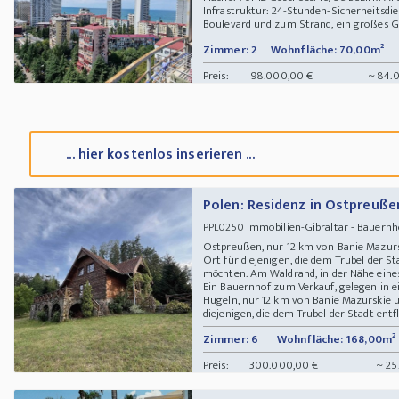
Infrastruktur: 24-Stunden-Sicherheitsd
Boulevard und zum Strand, ein großes Ges
Zimmer: 2
Wohnfläche: 70,00m²
Preis:
98.000,00 €
~ 84.
... hier kostenlos inserieren ...
Polen: Residenz in Ostpreuße
Immobilien-Gibraltar - Bauernhö
PPL0250
Ostpreußen, nur 12 km von Banie Mazursk
Ort für diejenigen, die dem Trubel der S
möchten. Am Waldrand, in der Nähe eine
Ein Bauernhof zum Verkauf, gelegen in
Hügeln, nur 12 km von Banie Mazurskie u
diejenigen, die dem Trubel der Stadt entf
Zimmer: 6
Wohnfläche: 168,00m²
Preis:
300.000,00 €
~ 25