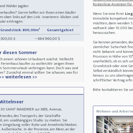
Kostenlose Anzeigen für
land Wälder Jagden
 verkaufen? Gerne helfen wir Ihnen einen Käufer
Wenn Sie eine Ihrer
Lieg
 oben links auf den Link -inserieren- klicken und
Immobilie kompetent mit
ular eintragen.
möchten, dann wenden Sie
weltweit über 10.000 be
Grundstück: 800,00m²
Gesamtgebiet
heraussuchen.
.920,00 £
~ 884.960,00 $
Sie kennen jemanden, de
ziemlicher Sicherheit fin
nicht bekannt und können 
ür diesen Sommer
Provision in Höhe von 10
 einem schönen Urlaubsort wächst. Vielleicht
unerheblich, ob es sich 
s Ferienhaus kaufen zu wollen.Wir zeigen Ihnen
Grundstück oder eine Ge
nen Sommerurlaub verbringen kann. Doch was sind
Selbstverständlich könne
r? Zunächst einmal sollten Sie schauen, was für
heraus zu uns übertrage
>> weiterlesen >>
schriftlicher Vertrag erfo
Bitte kontaktieren Sie 
 Mittelmeer
3430 SAINT MANDRIER sur MER, Avenue,
Wohnen und Arbeit
 Strandes, des Transports, der Geschäfte
t, ein unabhängiges Studio zu mieten. Sie
hen Umgebung voller Ruhe und Annehmlichkeiten.
 Außenküche.. In der Provence, am Meer, an der