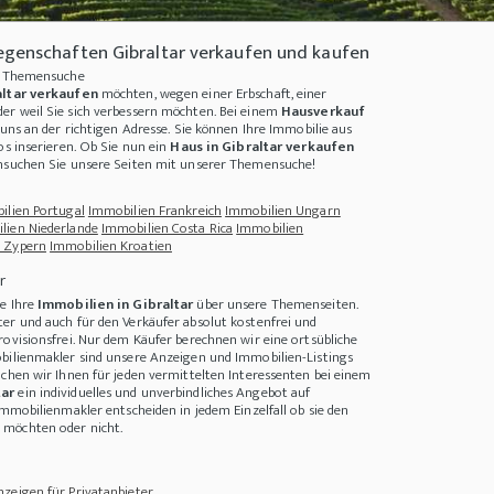
egenschaften Gibraltar verkaufen und kaufen
 - Themensuche
altar verkaufen
möchten, wegen einer Erbschaft, einer
er weil Sie sich verbessern möchten. Bei einem
Hausverkauf
 uns an der richtigen Adresse. Sie können Ihre
Immobilie aus
os inserieren. Ob Sie nun ein
Haus in Gibraltar verkaufen
chsuchen Sie unsere Seiten mit unserer Themensuche!
ilien Portugal
Immobilien Frankreich
Immobilien Ungarn
lien Niederlande
Immobilien Costa Rica
Immobilien
 Zypern
Immobilien Kroatien
r
ie Ihre
Immobilien in Gibraltar
über unsere Themenseiten.
e kann Erträge drastisch steigern und so zur Nachhaltigkeit beitragen
+++
Fünf 
er und auch für den Verkäufer absolut kostenfrei und
rovisionsfrei. Nur dem Käufer berechnen wir eine ortsübliche
bilienmakler sind unsere Anzeigen und Immobilien-Listings
achen wir Ihnen für jeden vermittelten Interessenten bei einem
tar
ein individuelles und unverbindliches Angebot auf
Immobilienmakler entscheiden in jedem Einzelfall ob sie den
möchten oder nicht.
zeigen für Privatanbieter