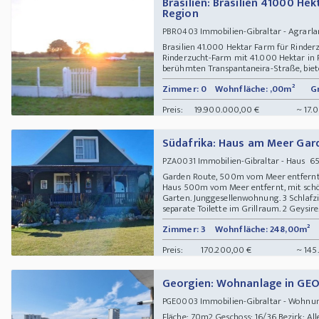
Brasilien: Brasilien 41000 Hek
Region
Immobilien-Gibraltar - Agrarl
PBR0403
Brasilien 41.000 Hektar Farm für Rinde
Rinderzucht-Farm mit 41.000 Hektar in P
berühmten Transpantaneira-Straße, bietet 
Zimmer: 0
Wohnfläche: ,00m²
G
Preis:
19.900.000,00 €
~ 17.
Südafrika: Haus am Meer Gar
Immobilien-Gibraltar - Haus 65
PZA0031
Garden Route, 500m vom Meer entfernt
Haus 500m vom Meer entfernt, mit schö
Garten. Junggesellenwohnung. 3 Schlafz
separate Toilette im Grillraum. 2 Geysire. 
Zimmer: 3
Wohnfläche: 248,00m²
Preis:
170.200,00 €
~ 145
Georgien: Wohnanlage in GE
Immobilien-Gibraltar - Wohn
PGE0003
Fläche: 70m2 Geschoss: 16/36 Bezirk: All