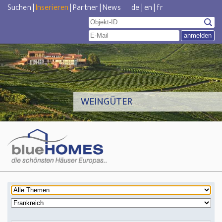
Suchen
|
Inserieren
|
Partner
|
News
de
|
en
|
fr
WEINGÜTER