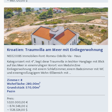
~ 663.720,00 $
Kroatien: Traumvilla am Meer mit Einliegerwohnung
Immobilien-Font-Romeu-Odeillo-Via - Haus
N65520085
Kategorisiert mit 4*, liegt diese Traumvilla in leichter Hanglage mit Blick
auf das Meer in einemruhigen Vorort von Medulin.Eine
Einliegerwohnung mit einem Schlafzimmer, einem Badezimmer mit WC
und einemgroßzügigem Wohn-Eßbereich mit ...
Zimmer: 8
Wohnfläche: 280,00m²
Grundstück: 570,00m²
Pazin
Preis:
1.020.000,00 €
~ 874.548,00 £
~ 1.128.324,00 $