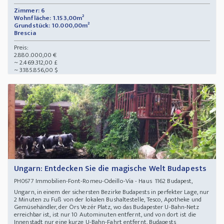
Zimmer: 6
Wohnfläche: 1.153,00m²
Grundstück: 10.000,00m²
Brescia
Preis:
2.880.000,00 €
~ 2.469.312,00 £
~ 3.185.856,00 $
Ungarn: Entdecken Sie die magische Welt Budapests
Immobilien-Font-Romeu-Odeillo-Via - Haus 1162 Budapest,
PH0677
Ungarn, in einem der sichersten Bezirke Budapests in perfekter Lage, nur
2 Minuten zu Fuß von der lokalen Bushaltestelle, Tesco, Apotheke und
Gemüsehändler, der Örs Vezér Platz, wo das Budapester U-Bahn-Netz
erreichbar ist, ist nur 10 Autominuten entfernt, und von dort ist die
Innenstadt nur eine kurze U-Bahn-Fahrt entfernt. Budapests