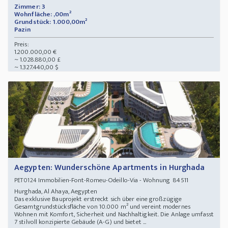
Zimmer: 3
Wohnfläche: ,00m²
Grundstück: 1.000,00m²
Pazin
Preis:
1.200.000,00 €
~ 1.028.880,00 £
~ 1.327.440,00 $
Aegypten: Wunderschöne Apartments in Hurghada
Immobilien-Font-Romeu-Odeillo-Via - Wohnung 84511
PET0124
Hurghada, Al Ahaya, Aegypten
Das exklusive Bauprojekt erstreckt sich über eine großzügige
Gesamtgrundstücksfläche von 10.000 m² und vereint modernes
Wohnen mit Komfort, Sicherheit und Nachhaltigkeit. Die Anlage umfasst
7 stilvoll konzipierte Gebäude (A-G) und bietet ...