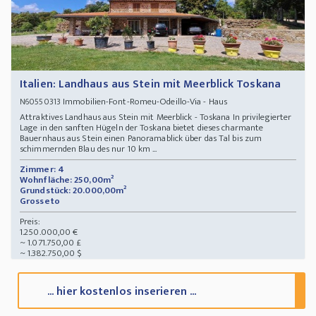
Italien: Landhaus aus Stein mit Meerblick Toskana
Immobilien-Font-Romeu-Odeillo-Via - Haus
N60550313
Attraktives Landhaus aus Stein mit Meerblick - Toskana In privilegierter
Lage in den sanften Hügeln der Toskana bietet dieses charmante
Bauernhaus aus Stein einen Panoramablick über das Tal bis zum
schimmernden Blau des nur 10 km ...
Zimmer: 4
Wohnfläche: 250,00m²
Grundstück: 20.000,00m²
Grosseto
Preis:
1.250.000,00 €
~ 1.071.750,00 £
~ 1.382.750,00 $
... hier kostenlos inserieren ...