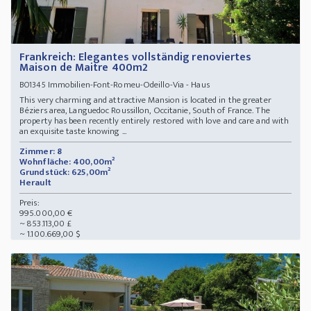
Frankreich: Elegantes vollständig renoviertes
Maison de Maitre 400m2
Immobilien-Font-Romeu-Odeillo-Via - Haus
BO1345
This very charming and attractive Mansion is located in the greater
Béziers area, Languedoc Roussillon, Occitanie, South of France. The
property has been recently entirely restored with love and care and with
an exquisite taste knowing ...
Zimmer: 8
Wohnfläche: 400,00m²
Grundstück: 625,00m²
Herault
Preis:
995.000,00 €
~ 853.113,00 £
~ 1.100.669,00 $