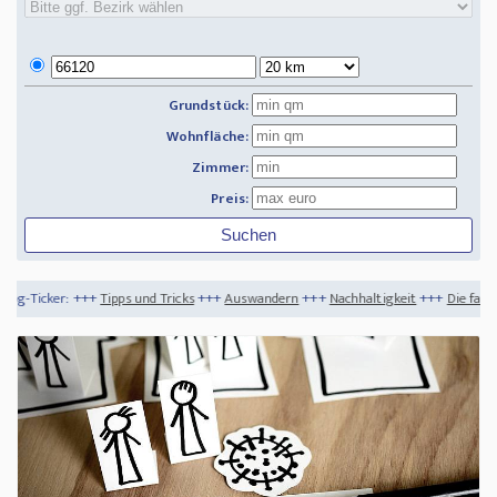
Grundstück:
Wohnfläche:
Zimmer:
Preis:
ps und Tricks
+++
Auswandern
+++
Nachhaltigkeit
+++
Die faszinierendsten Tauchsp