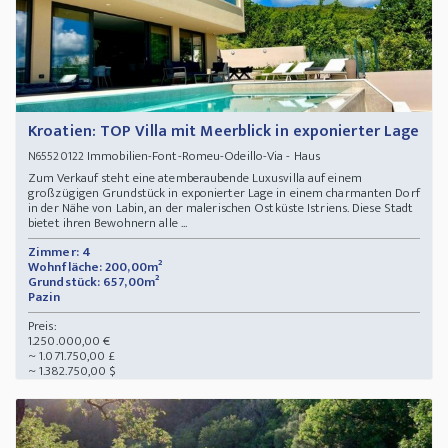
Kroatien: TOP Villa mit Meerblick in exponierter Lage
Immobilien-Font-Romeu-Odeillo-Via - Haus
N65520122
Zum Verkauf steht eine atemberaubende Luxusvilla auf einem
großzügigen Grundstück in exponierter Lage in einem charmanten Dorf
in der Nähe von Labin, an der malerischen Ostküste Istriens. Diese Stadt
bietet ihren Bewohnern alle ...
Zimmer: 4
Wohnfläche: 200,00m²
Grundstück: 657,00m²
Pazin
Preis:
1.250.000,00 €
~ 1.071.750,00 £
~ 1.382.750,00 $