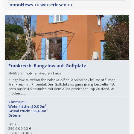
ImmoNews >> weiterlesen >>
Frankreich: Bungalow auf Golfplatz
Immobilien-Fleure - Haus
PF4853
Bungalow zu verkaufen nahe »Golf de la Valdaine« bei Montélimar,
Frankreich im Rhonetal. Der Golfplatz ist ganz jährig bespielbar. Von
Bern aus in 4.5 Stunden mit dem Auto erreichbar. Top Zustand. Voll
möbliert. ...
Zimmer: 3
Wohnfläche: 50,00m²
Grundstück: 135,00m²
Drôme
Preis:
250.000,00 €
~ 214.350,00 £