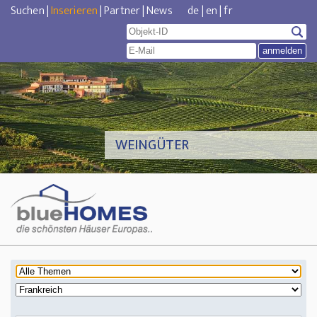
Suchen
|
Inserieren
|
Partner
|
News
de
|
en
|
fr
WEINGÜTER