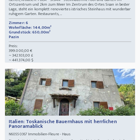
Ortszentrum und 2km zum Meer Im Zentrum des Ortes Sisan in bester
Lage, steht ein komplett renoviertes istrisches Steinhaus mit wunderbar
ruhigem Garten. Restaurants, ...
Zimmer: 6
Wohnfläche: 144,00m²
Grundstück: 650,00m²
Pazin
Preis:
399.000,00 €
~ 342.103,00 £
~ 441.374,00 $
Italien: Toskanische Bauernhaus mit herrlichen
Panoramablick
Immobilien-Fleure - Haus
N60550367