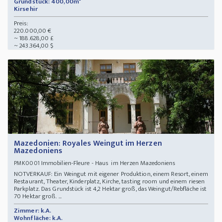
Grundstück: 400,00m²
Kirsehir
Preis:
220.000,00 €
~ 188.628,00 £
~ 243.364,00 $
Mazedonien: Royales Weingut im Herzen
Mazedoniens
Immobilien-Fleure - Haus im Herzen Mazedoniens
PMK0001
NOTVERKAUF: Ein Weingut mit eigener Produktion, einem Resort, einem
Restaurant, Theater, Kinderplatz, Kirche, tasting room und einem riesen
Parkplatz. Das Grundstück ist 4,2 Hektar groß, das Weingut/Rebfläche ist
70 Hektar groß. ...
Zimmer: k.A.
Wohnfläche: k.A.