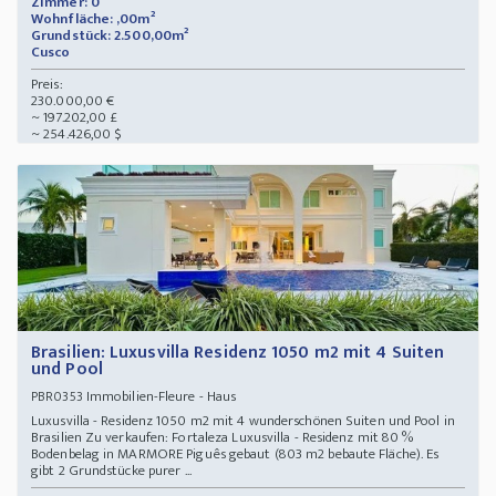
Zimmer: 0
Wohnfläche: ,00m²
Grundstück: 2.500,00m²
Cusco
Preis:
230.000,00 €
~ 197.202,00 £
~ 254.426,00 $
Brasilien: Luxusvilla Residenz 1050 m2 mit 4 Suiten
und Pool
Immobilien-Fleure - Haus
PBR0353
Luxusvilla - Residenz 1050 m2 mit 4 wunderschönen Suiten und Pool in
Brasilien Zu verkaufen: Fortaleza Luxusvilla - Residenz mit 80 %
Bodenbelag in MARMORE Piguês gebaut (803 m2 bebaute Fläche). Es
gibt 2 Grundstücke purer ...