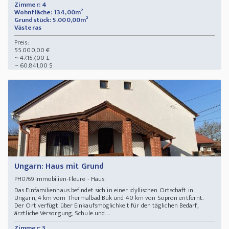
Zimmer: 4
Wohnfläche: 134,00m²
Grundstück: 5.000,00m²
Västeras
Preis:
55.000,00 €
~ 47.157,00 £
~ 60.841,00 $
Ungarn: Haus mit Grund
Immobilien-Fleure - Haus
PH0769
Das Einfamilienhaus befindet sich in einer idyllischen Ortschaft in
Ungarn, 4 km vom Thermalbad Bük und 40 km von Sopron entfernt.
Der Ort verfügt über Einkaufsmöglichkeit für den täglichen Bedarf,
ärztliche Versorgung, Schule und ...
Zimmer: 3