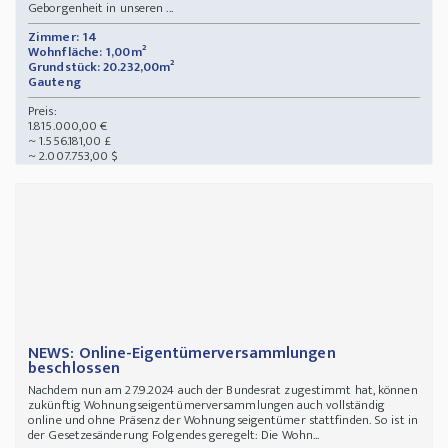
Geborgenheit in unseren ...
Zimmer: 14
Wohnfläche: 1,00m²
Grundstück: 20.232,00m²
Gauteng
Preis:
1.815.000,00 €
~ 1.556.181,00 £
~ 2.007.753,00 $
NEWS: Online-Eigentümerversammlungen
beschlossen
Nachdem nun am 27.9.2024 auch der Bundesrat zugestimmt hat, können
zukünftig Wohnungseigentümerversammlungen auch vollständig
online und ohne Präsenz der Wohnungseigentümer stattfinden. So ist in
der Gesetzesänderung Folgendes geregelt: Die Wohn...