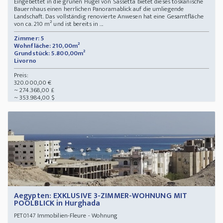
Eingebettet in die grünen Hügel von Sassetta bietet dieses toskanische
Bauernhaus einen herrlichen Panoramablick auf die umliegende
Landschaft. Das vollständig renovierte Anwesen hat eine Gesamtfläche
von ca. 210 m² und ist bereits in ...
Zimmer: 5
Wohnfläche: 210,00m²
Grundstück: 5.800,00m²
Livorno
Preis:
320.000,00 €
~ 274.368,00 £
~ 353.984,00 $
Aegypten: EXKLUSIVE 3-ZIMMER-WOHNUNG MIT
POOLBLICK in Hurghada
Immobilien-Fleure - Wohnung
PET0147