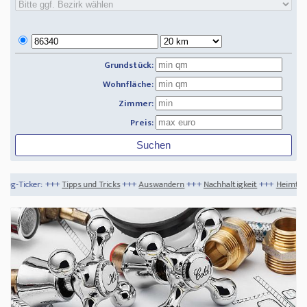
Grundstück:
Wohnfläche:
Zimmer:
Preis:
ps und Tricks
+++
Auswandern
+++
Nachhaltigkeit
+++
Heimtextilien - nachhaltig u