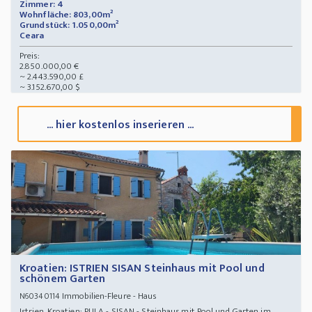
Zimmer: 4
Wohnfläche: 803,00m²
Grundstück: 1.050,00m²
Ceara
Preis:
2.850.000,00 €
~ 2.443.590,00 £
~ 3.152.670,00 $
... hier kostenlos inserieren ...
Kroatien: ISTRIEN SISAN Steinhaus mit Pool und
schönem Garten
Immobilien-Fleure - Haus
N60340114
Istrien, Kroatien: PULA - SISAN - Steinhaus mit Pool und Garten im