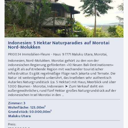
Indonesien: 5 Hektar Naturparadies auf Morotai
Nord-Molukken
Immobilien-Fleure - Haus 97771 Maluku Utara, Morotai,
PRI0034
Indonesien, Nord-Molukken. Morotai gehört zu den von der
indonesischen Regierung geförderten »10 Neuen Bali-Destinationen«
und gilt als aufstrebende Region mit wachsender touristischer
Infrastruktur. Es gibt regelmäßige Flüge nach Jakarta und Ternate. Die
Natur ist weitestgehend unberührt, das Inselleben sehr authentisch
Autarkes Naturgrundstück (ca. 5 Hektar) mit Haus, Meerblick und über
1.000 Bäumen - Morotai, Indonesien ➤ Zum Verkauf steht ein
außergewöhnliches, rund fünf Hektar großes Naturgrundstück auf der
indonesischen Insel Morotai in den ...
Zimmer: 3
Wohnfläche: 123,00m²
Grundstück: 50.000,00m²
Maluku Utara
Preis: