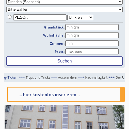
Grundstück:
Wohnfläche:
Zimmer:
Preis:
+
Tipps und Tricks
+++
Auswandern
+++
Nachhaltigkeit
+++
Der Umwelt zuliebe - So
... hier kostenlos inserieren ...