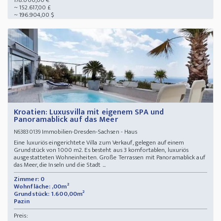
178.000,00 €
~ 152.617,00 £
~ 196.904,00 $
Kroatien: Luxusvilla mit eigenem SPA und
Panoramablick auf das Meer
Immobilien-Dresden-Sachsen - Haus
N63830139
Eine luxuriös eingerichtete Villa zum Verkauf, gelegen auf einem
Grundstück von 1000 m2. Es besteht aus 3 komfortablen, luxuriös
ausgestatteten Wohneinheiten. Große Terrassen mit Panoramablick auf
das Meer, die Inseln und die Stadt ...
Zimmer: 0
Wohnfläche: ,00m²
Grundstück: 1.600,00m²
Pazin
Preis: