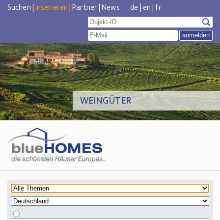
Suchen
|
Inserieren
|
Partner
|
News
de
|
en
|
fr
WEINGÜTER