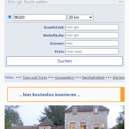
Grundstück:
Wohnfläche:
Zimmer:
Preis:
 und Tricks
+++
Auswandern
+++
Nachhaltigkeit
+++
Wie können Sie eine Auslandsi
... hier kostenlos inserieren ...