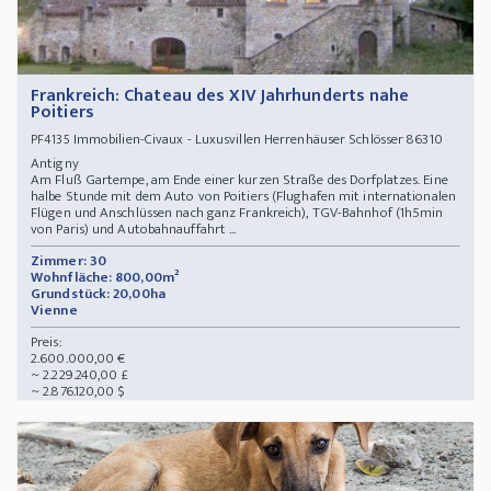
Frankreich: Chateau des XIV Jahrhunderts nahe
Poitiers
Immobilien-Civaux - Luxusvillen Herrenhäuser Schlösser 86310
PF4135
Antigny
Am Fluß Gartempe, am Ende einer kurzen Straße des Dorfplatzes. Eine
halbe Stunde mit dem Auto von Poitiers (Flughafen mit internationalen
Flügen und Anschlüssen nach ganz Frankreich), TGV-Bahnhof (1h5min
von Paris) und Autobahnauffahrt ...
Zimmer: 30
Wohnfläche: 800,00m²
Grundstück: 20,00ha
Vienne
Preis:
2.600.000,00 €
~ 2.229.240,00 £
~ 2.876.120,00 $