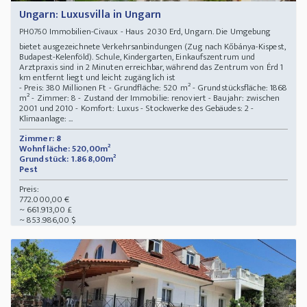
Ungarn: Luxusvilla in Ungarn
Immobilien-Civaux - Haus 2030 Erd, Ungarn. Die Umgebung
PH0760
bietet ausgezeichnete Verkehrsanbindungen (Zug nach Kőbánya-Kispest,
Budapest-Kelenföld). Schule, Kindergarten, Einkaufszentrum und
Arztpraxis sind in 2 Minuten erreichbar, während das Zentrum von Érd 1
km entfernt liegt und leicht zugänglich ist
- Preis: 380 Millionen Ft - Grundfläche: 520 m² - Grundstücksfläche: 1868
m² - Zimmer: 8 - Zustand der Immobilie: renoviert - Baujahr: zwischen
2001 und 2010 - Komfort: Luxus - Stockwerke des Gebäudes: 2 -
Klimaanlage: ...
Zimmer: 8
Wohnfläche: 520,00m²
Grundstück: 1.868,00m²
Pest
Preis:
772.000,00 €
~ 661.913,00 £
~ 853.986,00 $