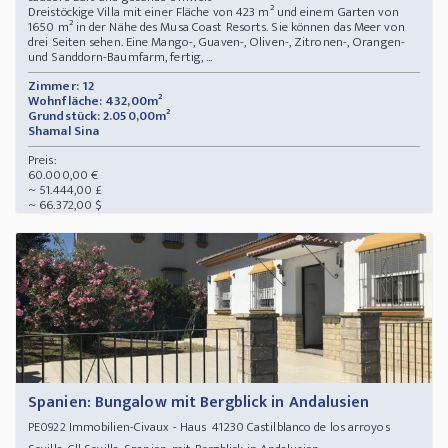
Dreistöckige Villa mit einer Fläche von 423 m² und einem Garten von
1650 m² in der Nähe des Musa Coast Resorts. Sie können das Meer von
drei Seiten sehen. Eine Mango-, Guaven-, Oliven-, Zitronen-, Orangen-
und Sanddorn-Baumfarm, fertig, ...
Zimmer: 12
Wohnfläche: 432,00m²
Grundstück: 2.050,00m²
Shamal Sina
Preis:
60.000,00 €
~ 51.444,00 £
~ 66.372,00 $
Spanien: Bungalow mit Bergblick in Andalusien
Immobilien-Civaux - Haus 41230 Castilblanco de los arroyos
PE0922