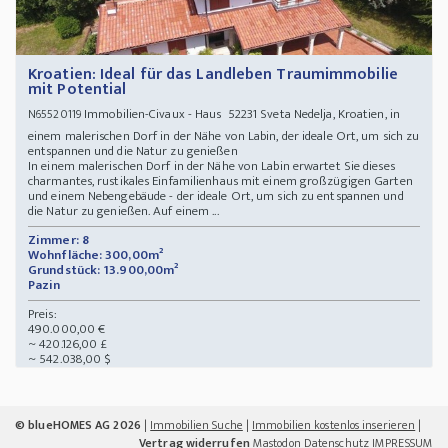
Kroatien: Ideal für das Landleben Traumimmobilie
mit Potential
Immobilien-Civaux - Haus 52231 Sveta Nedelja, Kroatien, in
N65520119
einem malerischen Dorf in der Nähe von Labin, der ideale Ort, um sich zu
entspannen und die Natur zu genießen
In einem malerischen Dorf in der Nähe von Labin erwartet Sie dieses
charmantes, rustikales Einfamilienhaus mit einem großzügigen Garten
und einem Nebengebäude - der ideale Ort, um sich zu entspannen und
die Natur zu genießen. Auf einem ...
Zimmer: 8
Wohnfläche: 300,00m²
Grundstück: 13.900,00m²
Pazin
Preis:
490.000,00 €
~ 420.126,00 £
~ 542.038,00 $
© blueHOMES AG 2026
|
Immobilien Suche
|
Immobilien kostenlos inserieren
|
Vertrag widerrufen
Mastodon
Datenschutz
IMPRESSUM