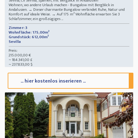
Sevilla, Cll Sevilla, Spanien, mit Bergblick in Andalusien
Wohnen, wo andere Urlaub machen - Bungalow mit Bergblick in
Andalusien. → Dieser charmante Bungalow verbindet Ruhe, Natur und
Komfort auf ideale Weise. → Auf 175 m² Wohnfläche erwarten Sie 3
Schlafzimmer, ein großzügiges ...
Zimmer: 3
Wohnfläche: 175,00m²
Grundstück: 612,00m²
Sevilla
Preis:
215.000,00 €
~ 184.341,00 £
~ 237.833,00 $
... hier kostenlos inserieren ...