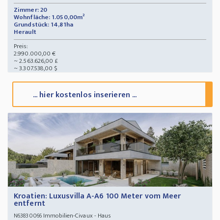
Zimmer: 20
Wohnfläche: 1.050,00m²
Grundstück: 14,81ha
Herault
Preis:
2.990.000,00 €
~ 2.563.626,00 £
~ 3.307.538,00 $
... hier kostenlos inserieren ...
Kroatien: Luxusvilla A-A6 100 Meter vom Meer
entfernt
Immobilien-Civaux - Haus
N63830066