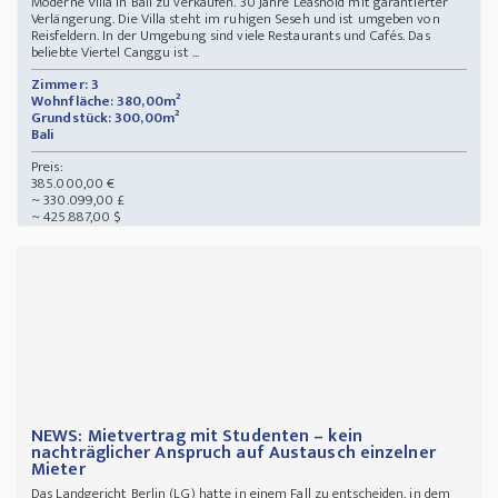
Moderne Villa in Bali zu verkaufen. 30 Jahre Leashold mit garantierter
Verlängerung. Die Villa steht im ruhigen Seseh und ist umgeben von
Reisfeldern. In der Umgebung sind viele Restaurants und Cafés. Das
beliebte Viertel Canggu ist ...
Zimmer: 3
Wohnfläche: 380,00m²
Grundstück: 300,00m²
Bali
Preis:
385.000,00 €
~ 330.099,00 £
~ 425.887,00 $
NEWS: Mietvertrag mit Studenten – kein
nachträglicher Anspruch auf Austausch einzelner
Mieter
Das Landgericht Berlin (LG) hatte in einem Fall zu entscheiden, in dem