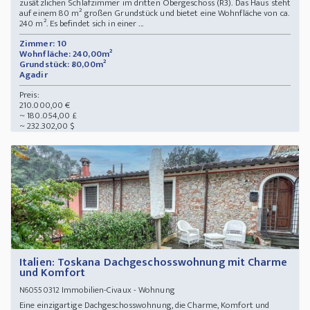
zusätzlichen Schlafzimmer im dritten Obergeschoss (R3). Das Haus steht
auf einem 80 m² großen Grundstück und bietet eine Wohnfläche von ca.
240 m². Es befindet sich in einer ...
Zimmer: 10
Wohnfläche: 240,00m²
Grundstück: 80,00m²
Agadir
Preis:
210.000,00 €
~ 180.054,00 £
~ 232.302,00 $
Italien: Toskana Dachgeschosswohnung mit Charme
und Komfort
Immobilien-Civaux - Wohnung
N60550312
Eine einzigartige Dachgeschosswohnung, die Charme, Komfort und