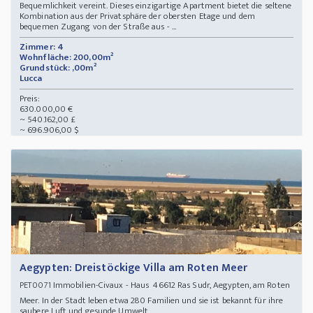
Bequemlichkeit vereint. Dieses einzigartige Apartment bietet die seltene
Kombination aus der Privatsphäre der obersten Etage und dem
bequemen Zugang von der Straße aus - ...
Zimmer: 4
Wohnfläche: 200,00m²
Grundstück: ,00m²
Lucca
Preis:
630.000,00 €
~ 540.162,00 £
~ 696.906,00 $
Aegypten: Dreistöckige Villa am Roten Meer
Immobilien-Civaux - Haus 46612 Ras Sudr, Aegypten, am Roten
PET0071
Meer. In der Stadt leben etwa 280 Familien und sie ist bekannt für ihre
saubere Luft und gesunde Umwelt