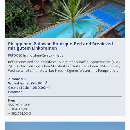
Philippinen: Palawan Boutique-Bed and Breakfast
mit gutem Einkommen
Immobilien-Civaux - Haus
PRP0060
Betriebenes Bed and Breakfast: - 5 Zimmer, 5 Bäder - Sportbecken (12,2 x
2,4 m) - Nach europäischen Standards gebaut (Steckdosen, USB-Stecker,
Wechselschalter.) → Autarkes Haus: - Eigenes Wasser mit Pumpe und ...
Zimmer: 5
Wohnfläche: 250,00m²
Grundstück: 1.000,00m²
Palawan
Preis:
355.000,00 €
~ 304.377,00 £
~ 392.701,00 $