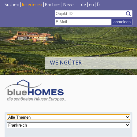
Suchen
|
Inserieren
|
Partner
|
News
de
|
en
|
fr
WEINGÜTER