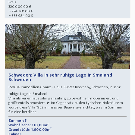
Preis:
320.000,00 €
~ 274.368,00 £
~ 353.984,00 $
Schweden: Villa in sehr ruhige Lage in Smaland
Schweden
Immobilien-Civaux - Haus 39592 Rockneby, Schweden, in sehr
PS0076
ruhige Lage in Smaland
Villa als Ferienhaus oder ganzjährig zu bewohnen, modernisiert und
größtenteils renoviert. ➤ Im Gegensatz zu den typischen Holzhäusern
wurde diese Villa 1952 in massiver Bauweise errichtet, was im Sommer
für eine herrliche ...
Zimmer: 5
Wohnfläche: 110,00m²
Grundstück: 1.600,00m²
Kalmar