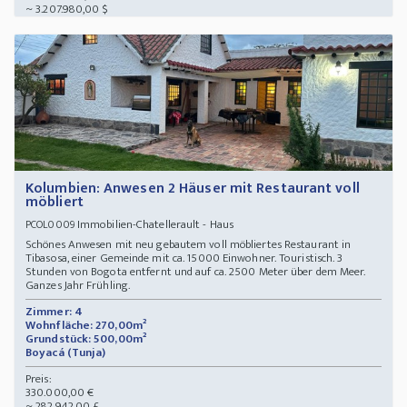
~ 3.207.980,00 $
Kolumbien: Anwesen 2 Häuser mit Restaurant voll
möbliert
Immobilien-Chatellerault - Haus
PCOL0009
Schönes Anwesen mit neu gebautem voll möbliertes Restaurant in
Tibasosa, einer Gemeinde mit ca. 15000 Einwohner. Touristisch. 3
Stunden von Bogota entfernt und auf ca. 2500 Meter über dem Meer.
Ganzes Jahr Frühling.
Zimmer: 4
Wohnfläche: 270,00m²
Grundstück: 500,00m²
Boyacá (Tunja)
Preis:
330.000,00 €
~ 282.942,00 £