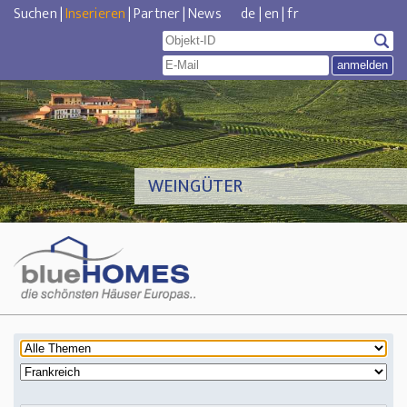
Suchen
|
Inserieren
|
Partner
|
News
de
|
en
|
fr
WEINGÜTER