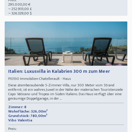
Preis:
295.000,00 €
~ 252.933,00 £
~ 326.329,00 $
Italien: Luxusvilla in Kalabrien 300 m zum Meer
Immobilien-Chatellerault - Haus
PI0590
Diese atemberaubende 5-Zimmer-Villa, nur 300 Meter vom Strand
entfernt, ist ein wahres Juwel in der Nähe der malerischen Touristenziele
Capo Vaticano und Tropea im Süden Italiens. Das Haus verfügt über eine
geräumige Doppelgarage, in der ...
Zimmer: 8
Wohnfläche: 326,00m²
Grundstück: 780,00m²
Vibo Valentia
Preis: