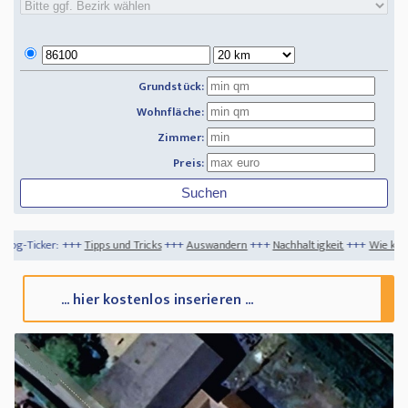
Grundstück:
Wohnfläche:
Zimmer:
Preis:
ps und Tricks
+++
Auswandern
+++
Nachhaltigkeit
+++
Wie können Sie die richtige 
... hier kostenlos inserieren ...