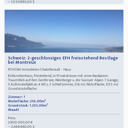
~ 1.050.890,00 $
Schweiz: 2-geschlossiges EFH freisstehend Bestlage
bei Montreux
Immobilien-Chatellerault - Haus
PCH0184
Einfamilienhaus, freistehend, in Privatstrasse mit unverbaubarem
Traumblick auf den Genfersee, Weinberge u. die Savoyer Alpen. 1 Garage,
3 Außenstellplätze, 4 WCs, 3 Schlafzimmer, 216 m2 Wohnfläche, 1235 m2
Grundstücksfläche.
Zimmer: 7
Wohnfläche: 216,00m²
Grundstück: 1.235,00m²
Waadt
Preis:
2.900.000,00 €
~ 2.486.460,00 £