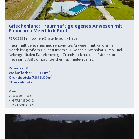
Griechenland: Traumhaft gelegenes Anwesen mit
Panorama Meerblick Pool
Immobilien-Chatellerault - Haus
PGR0359
Traumhaft gelegenes, neu renoviertes Anwesen mit Panorama
Meerblick, großem Grundstück mit Olivenhain, Wohnhaus, Pool und
Nebengebäuden Das ebenerdige Grundstück hat eine Fläche von
insgesamt 7886 qm, auf welchem sich neben dem ...
Zimmer: 8
Wohnfläche: 313,00m²
Grundstück: 7.886,00m²
Thessaloníki
Preis:
790.000,00 €
~ 677.346,00 £
~ 873.898,00 $