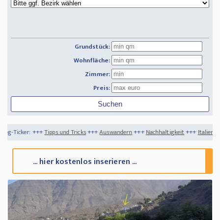
Grundstück:
Wohnfläche:
Zimmer:
Preis:
pps und Tricks
+++
Auswandern
+++
Nachhaltigkeit
+++
Italien - die große Flut un
... hier kostenlos inserieren ...