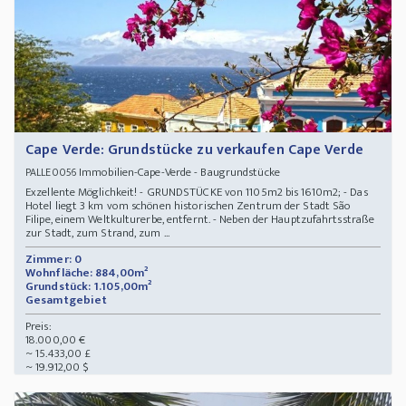
Cape Verde: Grundstücke zu verkaufen Cape Verde
Immobilien-Cape-Verde - Baugrundstücke
PALLE0056
Exzellente Möglichkeit! - GRUNDSTÜCKE von 1105m2 bis 1610m2; - Das
Hotel liegt 3 km vom schönen historischen Zentrum der Stadt São
Filipe, einem Weltkulturerbe, entfernt. - Neben der Hauptzufahrtsstraße
zur Stadt, zum Strand, zum ...
Zimmer: 0
Wohnfläche: 884,00m²
Grundstück: 1.105,00m²
Gesamtgebiet
Preis:
18.000,00 €
~ 15.433,00 £
~ 19.912,00 $