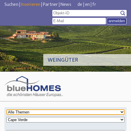
Suchen
|
Inserieren
|
Partner
|
News
de
|
en
|
fr
WEINGÜTER