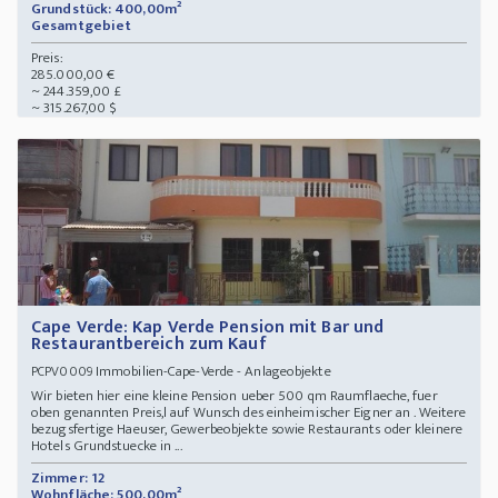
Grundstück: 400,00m²
Gesamtgebiet
Preis:
285.000,00 €
~ 244.359,00 £
~ 315.267,00 $
Cape Verde: Kap Verde Pension mit Bar und
Restaurantbereich zum Kauf
Immobilien-Cape-Verde - Anlageobjekte
PCPV0009
Wir bieten hier eine kleine Pension ueber 500 qm Raumflaeche, fuer
oben genannten Preis,l auf Wunsch des einheimischer Eigner an . Weitere
bezugsfertige Haeuser, Gewerbeobjekte sowie Restaurants oder kleinere
Hotels Grundstuecke in ...
Zimmer: 12
Wohnfläche: 500,00m²