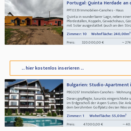
Portugal: Quinta Herdade an 
Immobilien-Canohes - Haus
PPT0339
Quinta in wunderbarer Lage, neben eine
Pferdeställen, Koppeln, Gewächshaus, Gä
mit Solar ausgestattet (auch an den Stro
Zimmer: 10
Wohnfläche: 240,00m²
Preis:
320.000,00 €
~ 274
... hier kostenlos inserieren ...
Bulgarien: Studio-Apartment 
Immobilien-Canohes - Wohnu
PBG0267
Dieses gepflegte, luxuriös eingerichtete
im Erdgeschoß der Aspen Suites. Die Anlag
dem berühmten Golfplatz des Ian Woosnam
Zimmer: 1
Wohnfläche: 55,00m²
Preis:
47.000,00 €
~ 40