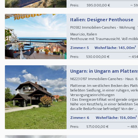
Preis:
595.000,00 €
~ 51
Italien: Designer Penthouse
Immobilien-Canohes - Wohnung 131
PI0582
Maurizio, Italien
Penthouse mit Traumaussicht. Voll möbli
Zimmer: 5
Wohnfläche: 145,00m²
Preis:
530.000,00 €
~ 454
Ungarn: in Ungarn am Platten
Immobilien-Canohes - Haus 8
N62230197
Plattense. Im westlichen Becken des Platt
beliebten Siedlung, in einer ruhigen, verk
Versorgungseinrichtungen
I Das Energiezertifikat wird gerade organ
Nähe von Keszthely, in einer beliebten Si
das alle Bedürfnisse befriedigt! Von der ...
Zimmer: 6
Wohnfläche: 156,00m²
Preis:
571.000,00 €
~ 489