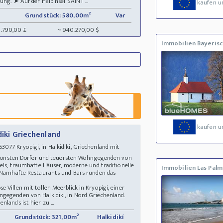
ung. ➤ Auf der Halbinsel SAINT ...
kaufen u
Grundstück: 580,00m²
Var
8.790,00 £
~ 940.270,00 $
Immobilien Bayerisc
kaufen u
idiki Griechenland
077 Kryopigi, in Halkidiki, Griechenland mit
 schönsten Dörfer und teuersten Wohngegenden von
tels, traumhafte Häuser, moderne und traditionelle
Immobilien Las Palm
. Namhafte Restaurants und Bars runden das
 Villen mit tollen Meerblick in Kryopigi, einer
gegenden von Halkidiki, in Nord Griechenland.
lands ist hier zu ...
Grundstück: 321,00m²
Halkidikí