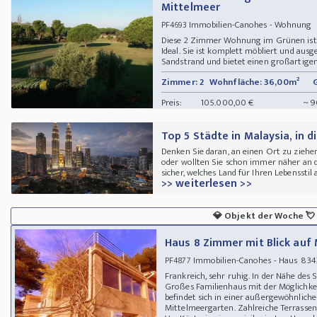
Mittelmeer
Immobilien-Canohes - Wohnung
PF4693
Diese 2 Zimmer Wohnung im Grünen ist f
Ideal. Sie ist komplett möbliert und ausge
Sandstrand und bietet einen großartigen 
Zimmer: 2
Wohnfläche: 36,00m²
Preis:
105.000,00 €
~ 9
Top 5 Städte in Malaysia, in
Denken Sie daran, an einen Ort zu ziehen
oder wollten Sie schon immer näher an de
sicher, welches Land für Ihren Lebensstil 
>> weiterlesen >>
💎
Objekt der Woche
💘
Haus 8 Zimmer mit Blick auf
Immobilien-Canohes - Haus 834
PF4877
Frankreich, sehr ruhig. In der Nähe des
Großes Familienhaus mit der Möglichkei
befindet sich in einer außergewöhnlic
Mittelmeergarten. Zahlreiche Terrassen.