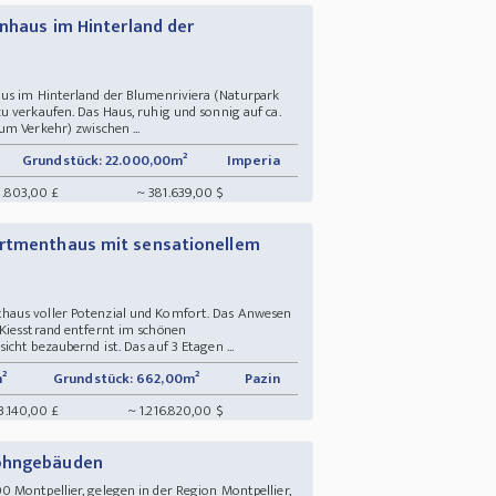
inhaus im Hinterland der
us im Hinterland der Blumenriviera (Naturpark
u verkaufen. Das Haus, ruhig und sonnig auf ca.
m Verkehr) zwischen ...
Grundstück: 22.000,00m²
Imperia
.803,00 £
~ 381.639,00 $
artmenthaus mit sensationellem
haus voller Potenzial und Komfort. Das Anwesen
Kiesstrand entfernt im schönen
cht bezaubernd ist. Das auf 3 Etagen ...
²
Grundstück: 662,00m²
Pazin
3.140,00 £
~ 1.216.820,00 $
Wohngebäuden
Montpellier, gelegen in der Region Montpellier,