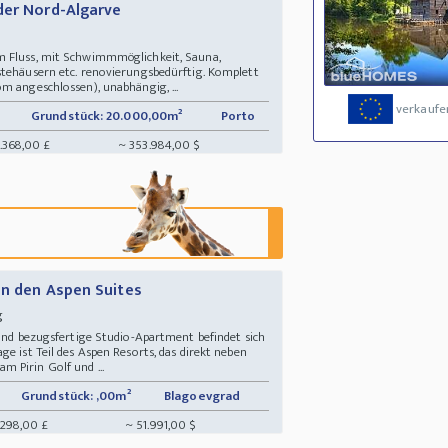
der Nord-Algarve
m Fluss, mit Schwimmmöglichkeit, Sauna,
stehäusern etc. renovierungsbedürftig. Komplett
m angeschlossen), unabhängig, ...
verkaufe
Grundstück: 20.000,00m²
Porto
.368,00 £
~ 353.984,00 $
in den Aspen Suites
ng
 und bezugsfertige Studio-Apartment befindet sich
e ist Teil des Aspen Resorts, das direkt neben
 Pirin Golf und ...
Grundstück: ,00m²
Blagoevgrad
.298,00 £
~ 51.991,00 $