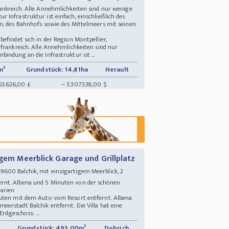
ankreich. Alle Annehmlichkeiten sind nur wenige
Infrastruktur ist einfach, einschließlich des
n, des Bahnhofs sowie des Mittelmeers mit seinen
efindet sich in der Region Montpellier,
frankreich. Alle Annehmlichkeiten sind nur
indung an die Infrastruktur ist ...
m²
Grundstück: 14,81ha
Herault
63.626,00 £
~ 3.307.538,00 $
igem Meerblick Garage und Grillplatz
600 Balchik, mit einzigartigem Meerblick, 2
rnt. Albena und 5 Minuten von der schönen
garien
nuten mit dem Auto vom Resort entfernt. Albena
erstadt Balchik entfernt. Die Villa hat eine
Erdgeschoss: ...
Grundstück: 493,00m²
Dobrich