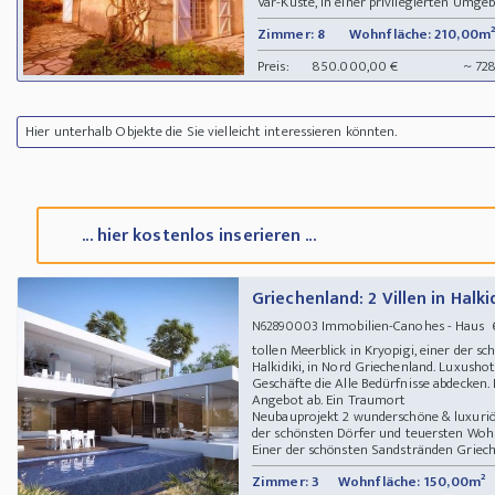
Var-Küste, in einer privilegierten Umgeb
Zimmer: 8
Wohnfläche: 210,00m²
Preis:
850.000,00 €
~ 72
Hier unterhalb Objekte die Sie vielleicht interessieren könnten.
... hier kostenlos inserieren ...
Griechenland: 2 Villen in Halk
Immobilien-Canohes - Haus 63
N62890003
tollen Meerblick in Kryopigi, einer der
Halkidiki, in Nord Griechenland. Luxusho
Geschäfte die Alle Bedürfnisse abdecken
Angebot ab. Ein Traumort
Neubauprojekt 2 wunderschöne & luxuriöse
der schönsten Dörfer und teuersten Wohn
Einer der schönsten Sandstränden Griechen
Zimmer: 3
Wohnfläche: 150,00m²