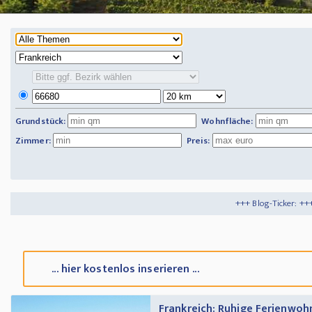
Grundstück:
Wohnfläche:
Zimmer:
Preis:
+++ Blog-Ticker: +++
Tipps und Tricks
+
... hier kostenlos inserieren ...
Frankreich: Ruhige Ferienwoh