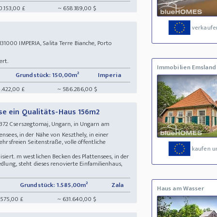
0.153,00 £
~ 658.189,00 $
verkaufe
000 IMPERIA, Salita Terre Bianche, Porto
ert.
Immobilien Emsland
Grundstück: 150,00m²
Imperia
.422,00 £
~ 586.286,00 $
se ein Qualitäts-Haus 156m2
372 Cserszegtomaj, Ungarn, in Ungarn am
ensees, in der Nähe von Keszthely, in einer
ehrsfreien Seitenstraße, volle öffentliche
kaufen u
isiert. m westlichen Becken des Plattensees, in der
edlung, steht dieses renovierte Einfamilienhaus,
Grundstück: 1.585,00m²
Zala
Haus am Wasser
.575,00 £
~ 631.640,00 $