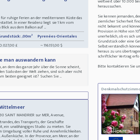
weltweit über 10.000 be
heraussuchen.
Sie kennen jemanden, de
ür ruhige Ferien an der mediterranen Küste das
ziemlicher Sicherheit fin
stattet. In einer Residenz liegt sie 1 km vom
nicht bekannt und können 
Blick aus dem Balkon auf ...
Provision in Höhe von 10
Grundstück: ,00m²
Pyrenées-Orientales
unerheblich, ob es sich 
Grundstück oder eine Ge
0.027,00 £
~ 116.151,00 $
Selbstverständlich könne
heraus zu uns übertrage
schriftlicher Vertrag erfo
 die man auswandern kann
Bitte kontaktieren Sie 
, an dem das ganze Jahr über die Sonne scheint,
n Südosten der Welt ziehen, sind sich aber nicht
am besten geeignet ist? Suchen Sie ...
Denkmalschutzimmo
 Mittelmeer
30 SAINT MANDRIER sur MER, Avenue,
 Strandes, des Transports, der Geschäfte
t, ein unabhängiges Studio zu mieten. Sie
hen Umgebung voller Ruhe und Annehmlichkeiten.
 Außenküche.. In der Provence, am Meer, an der