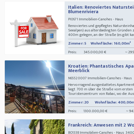
Italien: Renoviertes Naturste
Blumenriviera
Immobilien-Canohes - Haus
PI0671
Renoviertes und gepflegtes Natursteinha
Seealpen) aus altersbedingten Gründen z
400m gelegen, an der Straße (es gibt kau
Zimmer: 5
Wohnfläche: 160,00m²
Preis:
345.000,00 €
~ 295
Kroatien: Phantastisches Ap
Meerblick
Immobilien-Canohes - Haus
N65520007
Hervorragend ausgestattetes Apartment
liegt 700 m über die Straße vom ersten 
Touristenzentrum von Rabac, wo die Aussi
Zimmer: 20
Wohnfläche: 400,00m
Preis:
1.100.000,00 €
~ 94
Frankreich: Anwesen mit 2 
Immobilien-Canohes - Haus 34000 
BO1338