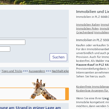
Immobilien und L
Immobilien in PLZ 6668
Immobilien Italien
Immob
Immobilien Polen
Immobi
Griechenland
Immobilien
Immobilien in PLZ 66
Kaufen oder verkaufen S
Für den Immobilienanbiet
unverbindlich und auch p
Provision. Auch für Immo
kostenfrei. Als Makler m
Hausverkauf in PLZ 6
Provisionsteilungsbasis. 
++
Auswandern
+++
Nachhaltigkeit
+++
Energiekrise - So können Sie zu Hause Gas 
Interessenten annehmen 
Sehen Sie hierzu auch:
Kostenfreie Immobilienan
Kostenlose Anzeigen für
Wenn Sie eine Ihrer
Lieg
Immobilie kompetent mit
möchten, dann wenden Sie
nung am Strand in grüner Lage am