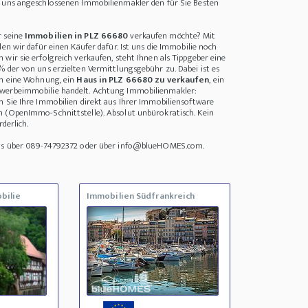
i uns angeschlossenen Immobilienmakler den für Sie Besten
r seine
Immobilien in PLZ 66680
verkaufen möchte? Mit
den wir dafür einen Käufer dafür. Ist uns die Immobilie noch
wir sie erfolgreich verkaufen, steht Ihnen als Tippgeber eine
% der von uns erzielten Vermittlungsgebühr zu. Dabei ist es
um eine Wohnung, ein
Haus in PLZ 66680 zu verkaufen
, ein
werbeimmobilie handelt. Achtung Immobilienmakler:
n Sie Ihre Immobilien direkt aus Ihrer Immobiliensoftware
n (OpenImmo-Schnittstelle). Absolut unbürokratisch. Kein
rderlich.
uns über 089-74792372 oder über info@blueHOMES.com.
bilie
Immobilien Südfrankreich