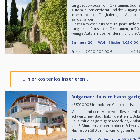
Languedoc-Roussillon, Okzitanien, Südfr
Autominuten entfernt und der Zugang zur 
internationalen Flughafens, der Autobah
Sandstränden
Dieses Anwesen aus dem 18. Jahrhundert b
Languedoc-Roussillon, Okzitanien, in Süd
wenige Autominuten entfernt, und die Anb
Zimmer: 20
Wohnfläche: 1.050,00
Preis:
2.990.000,00 €
~ 2.5
... hier kostenlos inserieren ...
Bulgarien: Haus mit einzigart
Immobilien-Canohes - Haus 9
N63700003
Minuten mit dem Auto vom Resort entfe
Schwarzmeerstadt Balchik entfernt, Bul
Haus mit einzigartigem Meerblick, 2 Mi
und 5 Minuten von der schönen Schwarzme
Fläche von 580 qm ist wie folgt verteilt: 
Zimmer: 10
Wohnfläche: 580,00m²