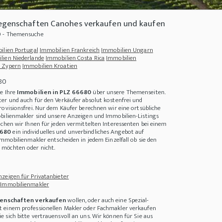
iegenschaften Canohes verkaufen und kaufen
0 - Themensuche
ilien Portugal
Immobilien Frankreich
Immobilien Ungarn
lien Niederlande
Immobilien Costa Rica
Immobilien
 Zypern
Immobilien Kroatien
680
ie Ihre
Immobilien in PLZ 66680
über unsere Themenseiten.
er und auch für den Verkäufer absolut kostenfrei und
rovisionsfrei. Nur dem Käufer berechnen wir eine ortsübliche
bilienmakler sind unsere Anzeigen und Immobilien-Listings
achen wir Ihnen für jeden vermittelten Interessenten bei einem
6680
ein individuelles und unverbindliches Angebot auf
Immobilienmakler entscheiden in jedem Einzelfall ob sie den
sparen
+++
Immobilien und Land in Brasilien - neuer Präsident, neuer Mut
+++
Wie g
möchten oder nicht.
zeigen für Privatanbieter
 Immobilienmakler
enschaften verkaufen
wollen, oder auch eine Spezial-
 einem professionellen Makler oder Fachmakler verkaufen
 sich bitte vertrauensvoll an uns. Wir können für Sie aus