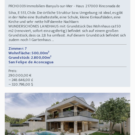
Immobilien-Banyuls-sur-Mer - Haus 217000 Rinconada de
PRCH0009
Silva, E 551, Chile. Die örtliche Struktur bzw. Umgebung ist ideal, es gibt
in der Nähe eine Bushaltestelle, eine Schule, kleine Einkaufsläden, eine
Kirche und sehr nette hilfsbereite Nachbarn
WUNDERSCHÖNES LANDHAUS mit Grundstück Das Wohnhaus ca.150
m2 (renoviert, sofort einzugsfertig) befindet sich auf einem großen
Grundstück, dass ca. 2,8 ha umfasst. Auf diesem Grundstück befindet sich
zudem noch 1 Gartenhaus ...
Zimmer: 7
Wohnfläche: 500,00m²
Grundstück: 2.800,00m²
San Felipe de Aconcagua
Preis:
290.000,00 €
~ 248.646,00 £
~ 320.798,00 $