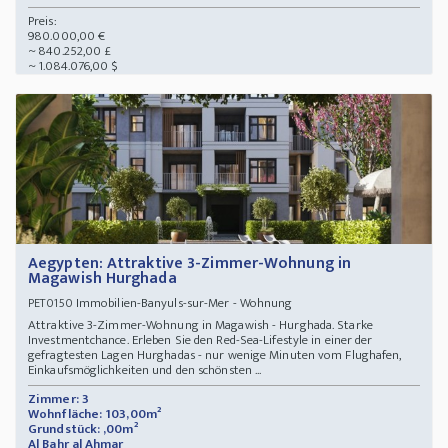
Preis:
980.000,00 €
~ 840.252,00 £
~ 1.084.076,00 $
Aegypten: Attraktive 3-Zimmer-Wohnung in
Magawish Hurghada
Immobilien-Banyuls-sur-Mer - Wohnung
PET0150
Attraktive 3-Zimmer-Wohnung in Magawish - Hurghada. Starke
Investmentchance. Erleben Sie den Red-Sea-Lifestyle in einer der
gefragtesten Lagen Hurghadas - nur wenige Minuten vom Flughafen,
Einkaufsmöglichkeiten und den schönsten ...
Zimmer: 3
Wohnfläche: 103,00m²
Grundstück: ,00m²
Al Bahr al Ahmar