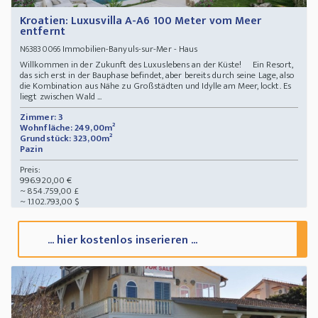
Kroatien: Luxusvilla A-A6 100 Meter vom Meer
entfernt
Immobilien-Banyuls-sur-Mer - Haus
N63830066
Willkommen in der Zukunft des Luxuslebens an der Küste! Ein Resort,
das sich erst in der Bauphase befindet, aber bereits durch seine Lage, also
die Kombination aus Nähe zu Großstädten und Idylle am Meer, lockt. Es
liegt zwischen Wald ...
Zimmer: 3
Wohnfläche: 249,00m²
Grundstück: 323,00m²
Pazin
Preis:
996.920,00 €
~ 854.759,00 £
~ 1.102.793,00 $
... hier kostenlos inserieren ...