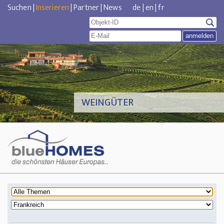
Suchen
|
Inserieren
|
Partner
|
News
de
|
en
|
fr
WEINGÜTER