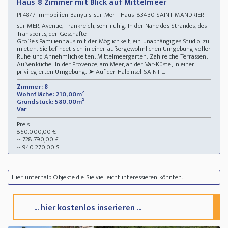
Haus 8 Zimmer mit Blick auf Mittelmeer
Immobilien-Banyuls-sur-Mer - Haus 83430 SAINT MANDRIER
PF4877
sur MER, Avenue, Frankreich, sehr ruhig. In der Nähe des Strandes, des
Transports, der Geschäfte
Großes Familienhaus mit der Möglichkeit, ein unabhängiges Studio zu
mieten. Sie befindet sich in einer außergewöhnlichen Umgebung voller
Ruhe und Annehmlichkeiten. Mittelmeergarten. Zahlreiche Terrassen.
Außenküche.. In der Provence, am Meer, an der Var-Küste, in einer
privilegierten Umgebung. ➤ Auf der Halbinsel SAINT ...
Zimmer: 8
Wohnfläche: 210,00m²
Grundstück: 580,00m²
Var
Preis:
850.000,00 €
~ 728.790,00 £
~ 940.270,00 $
Hier unterhalb Objekte die Sie vielleicht interessieren könnten.
... hier kostenlos inserieren ...