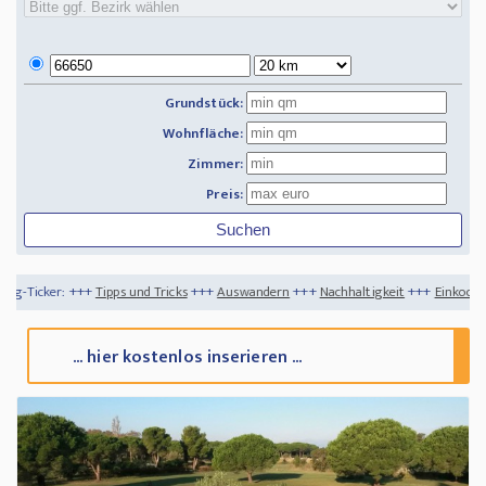
Grundstück:
Wohnfläche:
Zimmer:
Preis:
s und Tricks
+++
Auswandern
+++
Nachhaltigkeit
+++
Einkochen aus dem Garten - 
... hier kostenlos inserieren ...