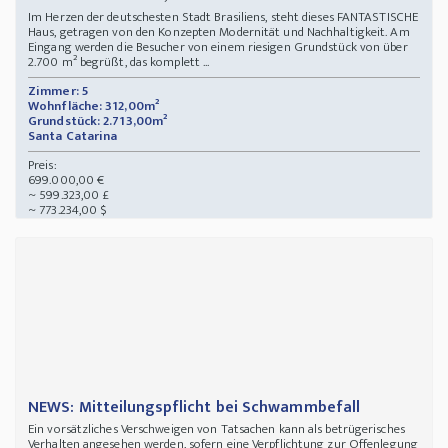
Im Herzen der deutschesten Stadt Brasiliens, steht dieses FANTASTISCHE
Haus, getragen von den Konzepten Modernität und Nachhaltigkeit. Am
Eingang werden die Besucher von einem riesigen Grundstück von über
2.700 m² begrüßt, das komplett ...
Zimmer: 5
Wohnfläche: 312,00m²
Grundstück: 2.713,00m²
Santa Catarina
Preis:
699.000,00 €
~ 599.323,00 £
~ 773.234,00 $
NEWS: Mitteilungspflicht bei Schwammbefall
Ein vorsätzliches Verschweigen von Tatsachen kann als betrügerisches
Verhalten angesehen werden, sofern eine Verpflichtung zur Offenlegung