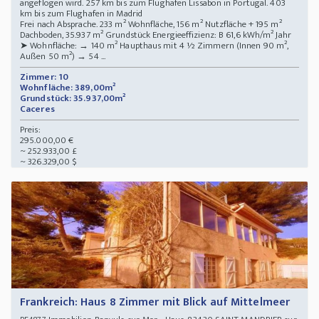
angeflogen wird. 257 km bis zum Flughafen Lissabon in Portugal. 403
km bis zum Flughafen in Madrid
Frei nach Absprache. 233 m² Wohnfläche, 156 m² Nutzfläche + 195 m²
Dachboden, 35.937 m² Grundstück Energieeffizienz: B 61,6 kWh/m² Jahr
➤ Wohnfläche: → 140 m² Haupthaus mit 4 ½ Zimmern (Innen 90 m²,
Außen 50 m²) → 54 ...
Zimmer: 10
Wohnfläche: 389,00m²
Grundstück: 35.937,00m²
Caceres
Preis:
295.000,00 €
~ 252.933,00 £
~ 326.329,00 $
Frankreich: Haus 8 Zimmer mit Blick auf Mittelmeer