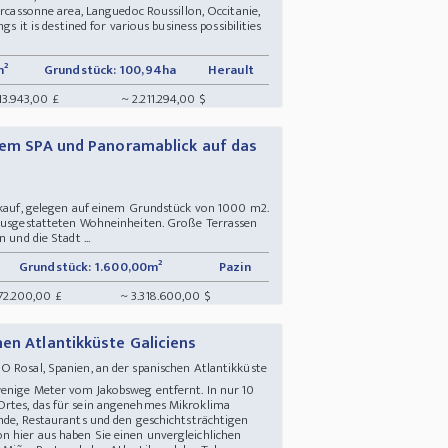
arcassonne area, Languedoc Roussillon, Occitanie,
gs it is destined for various business possibilities
m²
Grundstück: 100,94ha
Herault
713.943,00 £
~ 2.211.294,00 $
enem SPA und Panoramablick auf das
erkauf, gelegen auf einem Grundstück von 1000 m2.
 ausgestatteten Wohneinheiten. Große Terrassen
 und die Stadt ...
Grundstück: 1.600,00m²
Pazin
72.200,00 £
~ 3.318.600,00 $
en Atlantikküste Galiciens
 Rosal, Spanien, an der spanischen Atlantikküste
wenige Meter vom Jakobsweg entfernt. In nur 10
Ortes, das für sein angenehmes Mikroklima
ände, Restaurants und den geschichtsträchtigen
 hier aus haben Sie einen unvergleichlichen