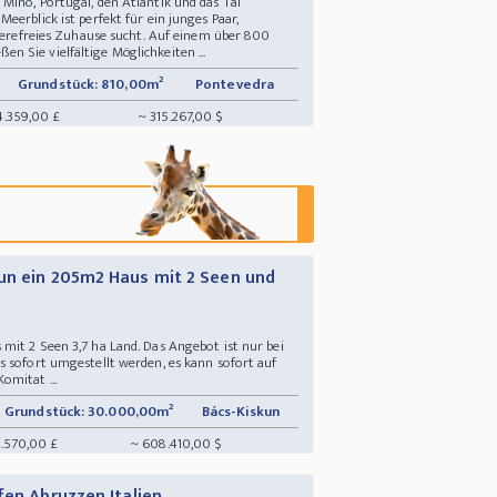
Miño, Portugal, den Atlantik und das Tal
eerblick ist perfekt für ein junges Paar,
rierefreies Zuhause sucht. Auf einem über 800
 Sie vielfältige Möglichkeiten ...
Grundstück: 810,00m²
Pontevedra
4.359,00 £
~ 315.267,00 $
un ein 205m2 Haus mit 2 Seen und
mit 2 Seen 3,7 ha Land. Das Angebot ist nur bei
s sofort umgestellt werden, es kann sofort auf
omitat ...
Grundstück: 30.000,00m²
Bács-Kiskun
1.570,00 £
~ 608.410,00 $
fen Abruzzen Italien