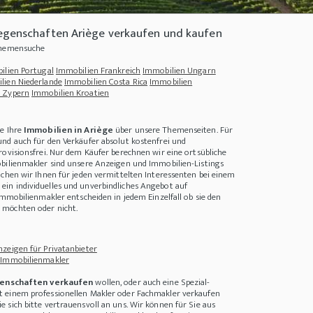
egenschaften Ariège verkaufen und kaufen
Themensuche
ilien Portugal
Immobilien Frankreich
Immobilien Ungarn
lien Niederlande
Immobilien Costa Rica
Immobilien
 Zypern
Immobilien Kroatien
ie Ihre
Immobilien in Ariège
über unsere Themenseiten. Für
nd auch für den Verkäufer absolut kostenfrei und
rovisionsfrei. Nur dem Käufer berechnen wir eine ortsübliche
bilienmakler sind unsere Anzeigen und Immobilien-Listings
achen wir Ihnen für jeden vermittelten Interessenten bei einem
e
ein individuelles und unverbindliches Angebot auf
Immobilienmakler entscheiden in jedem Einzelfall ob sie den
altigkeit im Wohnungsbau - was kann man tun?
+++
Nachhaltigkeit im Immobilie
möchten oder nicht.
zeigen für Privatanbieter
 Immobilienmakler
enschaften verkaufen
wollen, oder auch eine Spezial-
 einem professionellen Makler oder Fachmakler verkaufen
 sich bitte vertrauensvoll an uns. Wir können für Sie aus