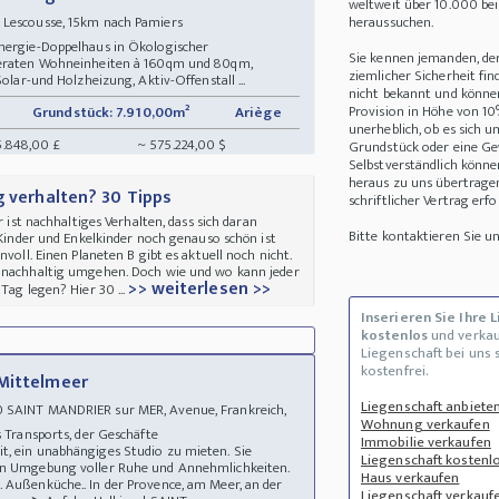
weltweit über 10.000 be
 Lescousse, 15km nach Pamiers
heraussuchen.
Energie-Doppelhaus in Ökologischer
Sie kennen jemanden, de
eperaten Wohneinheiten à 160qm und 80qm,
ziemlicher Sicherheit fin
Solar-und Holzheizung, Aktiv-Offenstall ...
nicht bekannt und können 
Provision in Höhe von 10
Grundstück: 7.910,00m²
Ariège
unerheblich, ob es sich 
5.848,00 £
~ 575.224,00 $
Grundstück oder eine Ge
Selbstverständlich könne
heraus zu uns übertrage
g verhalten? 30 Tipps
schriftlicher Vertrag erfo
r ist nachhaltiges Verhalten, dass sich daran
Bitte kontaktieren Sie 
e Kinder und Enkelkinder noch genauso schön ist
nvoll. Einen Planeten B gibt es aktuell noch nicht.
t nachhaltig umgehen. Doch wie und wo kann jeder
>> weiterlesen >>
Tag legen? Hier 30 ...
Inserieren Sie Ihre 
kostenlos
und verkau
Liegenschaft bei uns 
kostenfrei.
 Mittelmeer
Liegenschaft anbiete
 SAINT MANDRIER sur MER, Avenue, Frankreich,
Wohnung verkaufen
es Transports, der Geschäfte
Immobilie verkaufen
t, ein unabhängiges Studio zu mieten. Sie
Liegenschaft kostenlo
hen Umgebung voller Ruhe und Annehmlichkeiten.
Haus verkaufen
 Außenküche.. In der Provence, am Meer, an der
Liegenschaft verkauf