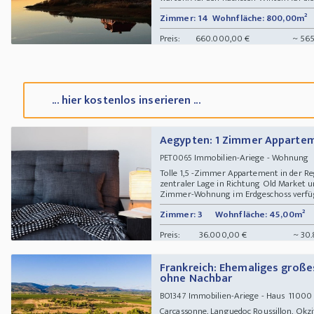
Zimmer: 14
Wohnfläche: 800,00m²
Preis:
660.000,00 €
~ 565
... hier kostenlos inserieren ...
Aegypten: 1 Zimmer Appartem
Immobilien-Ariege - Wohnung
PET0065
Tolle 1,5 -Zimmer Appartement in der R
zentraler Lage in Richtung Old Market 
Zimmer-Wohnung im Erdgeschoss verfügt ü
Zimmer: 3
Wohnfläche: 45,00m²
Preis:
36.000,00 €
~ 30.
Frankreich: Ehemaliges große
ohne Nachbar
Immobilien-Ariege - Haus 11000 
BO1347
Carcassonne, Languedoc Roussillon, Okz