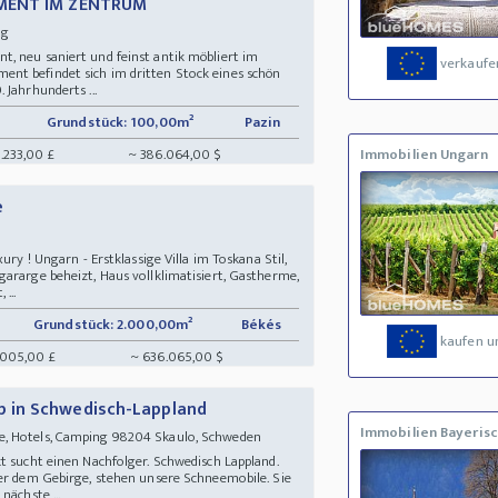
TMENT IM ZENTRUM
ung
, neu saniert und feinst antik möbliert im
verkaufe
nt befindet sich im dritten Stock eines schön
 Jahrhunderts ...
Grundstück: 100,00m²
Pazin
.233,00 £
~ 386.064,00 $
Immobilien Ungarn
e
ury ! Ungarn - Erstklassige Villa im Toskana Stil,
ararge beheizt, Haus vollklimatisiert, Gastherme,
...
Grundstück: 2.000,00m²
Békés
kaufen u
.005,00 £
~ 636.065,00 $
 in Schwedisch-Lappland
Immobilien Bayerisc
e, Hotels, Camping 98204 Skaulo, Schweden
t sucht einen Nachfolger. Schwedisch Lappland.
ter dem Gebirge, stehen unsere Schneemobile. Sie
nächste ...