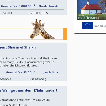
Grundstück: 5.000,00m²
Nordschweden
.884,00 £
~ 730.092,00 $
kaufen u
ent Sharm el Sheikh
egion Romania Theatre /Sharm el Sheikh - an
und Namaby. Die 45 Quadratmeter große 1.5
ber ein lichtdurchflutetes ...
Grundstück: 15,00m²
Janub Sina
866,00 £
~ 39.823,00 $
s Weingut aus dem 17Jahrhundert
Carcassonne, Frankreich, im Großraum
itanien, Südfrankreich