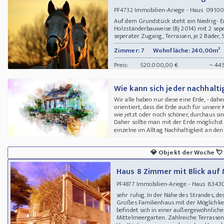
Immobilien-Ariege - Haus 09100
PF4732
Auf dem Grundstück steht ein Niedrig- 
Holzständerbauweise (Bj 2014) mit 2 s
seperater Zugang, Terrassen, je 2 Bäder, 
Zimmer: 7
Wohnfläche: 240,00m²
Preis:
520.000,00 €
~ 44
Wie kann sich jeder nachhalti
Wir alle haben nur diese eine Erde, - dahe
orientiert, dass die Erde auch für unser
wie jetzt oder noch schöner, durchaus sin
Daher sollte man mit der Erde möglichs
einzelne im Alltag Nachhaltigkeit an den 
💎
Objekt der Woche
💘
Haus 8 Zimmer mit Blick auf
Immobilien-Ariege - Haus 83430
PF4877
sehr ruhig. In der Nähe des Strandes, d
Großes Familienhaus mit der Möglichkei
befindet sich in einer außergewöhnlic
Mittelmeergarten. Zahlreiche Terrassen.