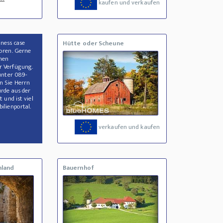
kaufen und verkaufen
ness case
Hütte oder Scheune
oren. Gerne
inen
r Verfügung.
 unter 089-
n Sie Herrn
rde aus der
 und ist viel
ilienportal.
verkaufen und kaufen
nland
Bauernhof