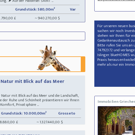
ung. ➤ Auf der Halbinsel SAINT ...
Grundstück: 580,00m²
Var
8.790,00 £
~ 940.270,00 $
Für unseren neuen busi
suchen wir noch Invest
stehen wir Ihnen für e
Gedankenaustausch zu
Bitte rufen Sie uns an
74792372 und verlange
Islinger. blueHOMES wu
Praxis heraus entwickelt
mehr als nur ein Immob
 Natur mit Blick auf das Meer
atur mit Blick auf das Meer und die Landschaft,
e der Ruhe und Schönheit präsentieren wir Ihnen
Immobilien Grieche
Komfort, Privatsphäre ...
Grundstück: 10.000,00m²
Grosseto
28.880,00 £
~ 1.327.440,00 $