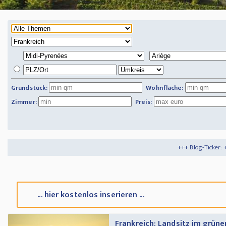
Grundstück:
Wohnfläche:
Zimmer:
Preis:
+++ Blog-Ticker: +++
Tipps und Trick
... hier kostenlos inserieren ...
Frankreich: Landsitz im grüne