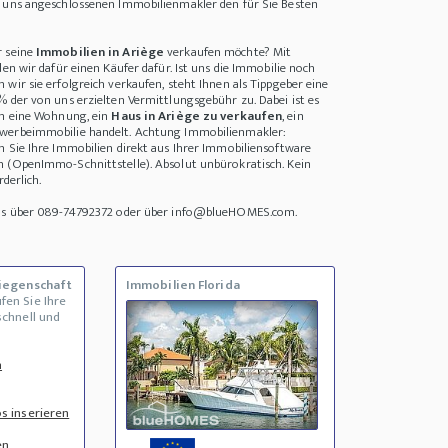
i uns angeschlossenen Immobilienmakler den für Sie Besten
r seine
Immobilien in Ariège
verkaufen möchte? Mit
den wir dafür einen Käufer dafür. Ist uns die Immobilie noch
wir sie erfolgreich verkaufen, steht Ihnen als Tippgeber eine
% der von uns erzielten Vermittlungsgebühr zu. Dabei ist es
um eine Wohnung, ein
Haus in Ariège zu verkaufen
, ein
werbeimmobilie handelt. Achtung Immobilienmakler:
n Sie Ihre Immobilien direkt aus Ihrer Immobiliensoftware
n (OpenImmo-Schnittstelle). Absolut unbürokratisch. Kein
rderlich.
uns über 089-74792372 oder über info@blueHOMES.com.
Liegenschaft
Immobilien Florida
fen Sie Ihre
schnell und
n
s inserieren
en