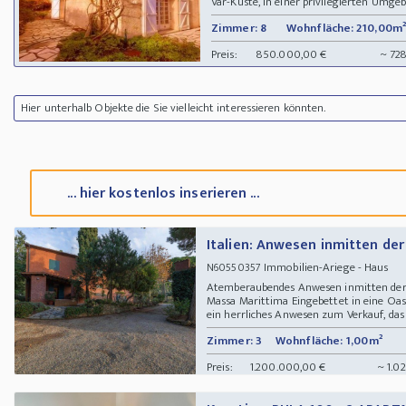
Var-Küste, in einer privilegierten Umgeb
Zimmer: 8
Wohnfläche: 210,00m²
Preis:
850.000,00 €
~ 72
Hier unterhalb Objekte die Sie vielleicht interessieren könnten.
... hier kostenlos inserieren ...
Italien: Anwesen inmitten der
Immobilien-Ariege - Haus
N60550357
Atemberaubendes Anwesen inmitten der N
Massa Marittima Eingebettet in eine Oas
ein herrliches Anwesen zum Verkauf, das 
Zimmer: 3
Wohnfläche: 1,00m²
Preis:
1.200.000,00 €
~ 1.0