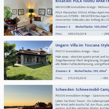
Kroatien: PULA 100m2 APAR
Immobilien-Ariege - Wohn
N60340086
PULA Klassisches 100m2 Altbau Apartment
Zentrum ISTRIEN - KROATIEN Das Apartme
renovierten Gebäudes, das Anfang des 20.
Zimmer: 3
Wohnfläche: 100,00m²
Preis:
349.000,00 €
~ 299
Ungarn: Villa im Toscana Styl
Immobilien-Ariege - Haus
PH0731
Hide away - absolute quiete privat and lux
Ziegelbauweise 3fach Verglasung, Doppelg
alle Böden Fußbodenheizung, und gefliest, 
Zimmer: 8
Wohnfläche: 295,00m²
Preis:
575.000,00 €
~ 493
Schweden: Schneemobil-Camp
Immobilien-Ariege - Gastronomi
PS0036
Leben Sie Ihren Traum - Ein Lebensprojek
Der Wind zieht durchs Tal. Am Fluss, un
warten. Auf den nächsten Winter. Auf die 