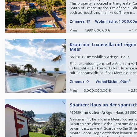
This property is located in the greater C
South of France. By the size of the buildin
such as receptions in all kinds. There is ...
Zimmer: 17
Wohnfläche: 1.000,00
Preis:
1.999.000,00 €
~ 1.
Kroatien: Luxusvilla mit eig
Meer
Immobilien-Ariege - Haus
N63830139
Eine luxuriös eingerichtete Villa zum V
Es besteht aus 3 komfortablen, luxuriös
mit Panoramablick auf das Meer, die Inseln
Zimmer: 0
Wohnfläche: ,00m²
Preis:
3.000.000,00 €
~ 2.5
Spanien: Haus an der spanisch
Immobilien-Ariege - Haus 35660 O
PE0889
Galiciens mit herrlichem Meerblick nur 
Minuten erreichen Sie das Zentrum des 
bekannt ist, sowie A Guarda, wo Sie Str
Monte Santa Trega entdecken können. Von