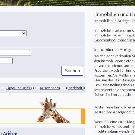
Immobilien und Li
Immobilien in Ariège - 
Immobilien Italien
Immob
Immobilien Polen
Immobi
Griechenland
Immobilien
Immobilien in Ariège
Kaufen oder verkaufen S
den Immobilienanbieter u
unverbindlich und auch p
Provision. Auch für Immo
kostenfrei. Als Makler m
Hausverkauf in Arièg
Provisionsteilungsbasis. 
s
+++
Auswandern
+++
Nachhaltigkeit
+++
Gruselschlösser zu Halloween
+++
Nachh
Interessenten annehmen 
Sehen Sie hierzu auch:
Kostenfreie Immobilienan
Kostenlose Anzeigen für
Wenn Sie eine Ihrer
Lieg
Immobilie kompetent mit
möchten, dann wenden Sie
n Ariège