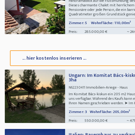
Panoramablick auf die Flussmündung des 
Dieses charmante Chalet mit herrlichem M
Pensionäre oder jede Person, die ein bar
Quadratmeter großen Grundstück genießen
Zimmer: 5
Wohnfläche: 110,00m²
Preis:
285.000,00 €
~ 24
... hier kostenlos inserieren ...
Ungarn: Im Komitat Bács-kisk
3ha
Immobilien-Ariege - Haus
N62230411
Im Komitat Bács-kiskun ein 205 m2 Haus 
uns verfügbar. Während des Kaufs kann e
Ihren Namen geschrieben werden. ➤ Im K
Zimmer: 3
Wohnfläche: 205,00m²
Preis:
550.000,00 €
~ 47
Italien: Bauernhaus zu verkau