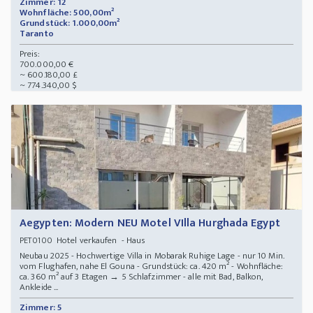
Zimmer: 12
Wohnfläche: 500,00m²
Grundstück: 1.000,00m²
Taranto
Preis:
700.000,00 €
~ 600.180,00 £
~ 774.340,00 $
Aegypten: Modern NEU Motel VIlla Hurghada Egypt
Hotel verkaufen - Haus
PET0100
Neubau 2025 - Hochwertige Villa in Mobarak Ruhige Lage - nur 10 Min.
vom Flughafen, nahe El Gouna - Grundstück: ca. 420 m² - Wohnfläche:
ca. 360 m² auf 3 Etagen → ️5 Schlafzimmer - alle mit Bad, Balkon,
Ankleide ...
Zimmer: 5