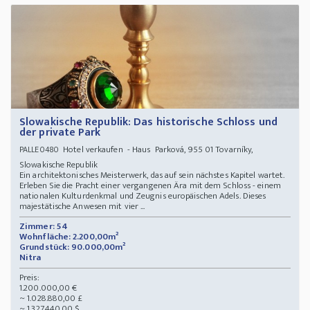
Slowakische Republik: Das historische Schloss und
der private Park
Hotel verkaufen - Haus Parková, 955 01 Tovarníky,
PALLE0480
Slowakische Republik
Ein architektonisches Meisterwerk, das auf sein nächstes Kapitel wartet.
Erleben Sie die Pracht einer vergangenen Ära mit dem Schloss - einem
nationalen Kulturdenkmal und Zeugnis europäischen Adels. Dieses
majestätische Anwesen mit vier ...
Zimmer: 54
Wohnfläche: 2.200,00m²
Grundstück: 90.000,00m²
Nitra
Preis:
1.200.000,00 €
~ 1.028.880,00 £
~ 1.327.440,00 $