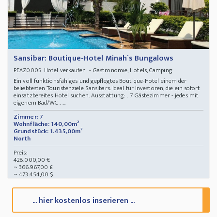
Sansibar: Boutique-Hotel Minah´s Bungalows
Hotel verkaufen - Gastronomie, Hotels, Camping
PEAZ0005
Ein voll funktionsfähiges und gepflegtes Boutique-Hotel einem der
beliebtesten Touristenziele Sansibars. Ideal für Investoren, die ein sofort
einsatzbereites Hotel suchen. Ausstattung: . 7 Gästezimmer - jedes mit
eigenem Bad/WC . ...
Zimmer: 7
Wohnfläche: 140,00m²
Grundstück: 1.435,00m²
North
Preis:
428.000,00 €
~ 366.967,00 £
~ 473.454,00 $
... hier kostenlos inserieren ...