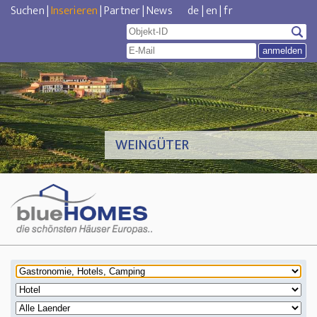
Suchen
|
Inserieren
|
Partner
|
News
de
|
en
|
fr
WEINGÜTER