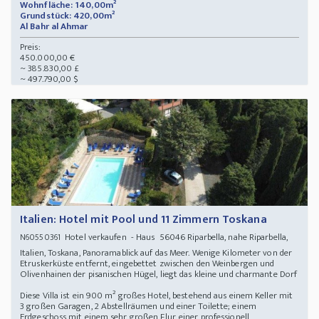
Wohnfläche: 140,00m²
Grundstück: 420,00m²
Al Bahr al Ahmar
Preis:
450.000,00 €
~ 385.830,00 £
~ 497.790,00 $
Italien: Hotel mit Pool und 11 Zimmern Toskana
Hotel verkaufen - Haus 56046 Riparbella, nahe Riparbella,
N60550361
Italien, Toskana, Panoramablick auf das Meer. Wenige Kilometer von der
Etruskerküste entfernt, eingebettet zwischen den Weinbergen und
Olivenhainen der pisanischen Hügel, liegt das kleine und charmante Dorf
Diese Villa ist ein 900 m² großes Hotel, bestehend aus einem Keller mit
3 großen Garagen, 2 Abstellräumen und einer Toilette; einem
Erdgeschoss mit einem sehr großen Flur, einer professionell