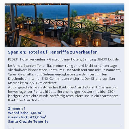
Spanien: Hotel auf Teneriffa zu verkaufen
Hotel verkaufen - Gastronomie, Hotels, Camping 38430 Icod de
PE0931
los Vinos, Spanien, Teneriffa, in einer ruhigen und leicht erhöhten Lage
oberhalb des historischen Zentrums. Das Stadtzentrum mit Restaurants,
Cafés, Geschäften und Sehenswürdigkeiten wie dem berühmten
Drachenbaum ist nur 5-10 Gehminuten entfernt. Der Strand von San
Marcos ist ca. 2,5-3 km entfernt
Außergewöhnliches historisches Boutique-Aparthotel mit Charme und
hervorragender Rentabilität → Ein ehemaliges Kloster mit über 230-
jähriger Geschichte wurde sorgfältig restauriert und in ein charmantes
Boutique-Aparthotel ...
Zimmer: 7
Wohnfläche: 1,00m²
Grundstück: 423,00m²
Santa Cruz de Tenerife