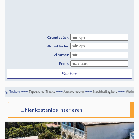
Grundstück:
Wohnfläche:
Zimmer:
Preis:
pps und Tricks
+++
Auswandern
+++
Nachhaltigkeit
+++
Wohnung kaufen billiger al
... hier kostenlos inserieren ...