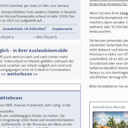
Kostenlose Anzeigen für
0201 Caimital, per Auto 25 Min. von Samara
Stararchitekten Soto (andere Objekte in Nosara)
Wenn Sie eine Ihrer
Lieg
von Nicoya/Guanacaste, erbaut im Jahr 2006. Das
Immobilie kompetent mit
a. 400 m2, aufgeteilt auf ...
möchten, dann wenden Sie
weltweit über 10.000 be
Grundstück: 14.000,00m²
Guanacaste
heraussuchen.
.135,00 £
~ 580.755,00 $
Sie kennen jemanden, de
ziemlicher Sicherheit fin
nicht bekannt und können 
lich - in Ihrer Auslandsimmobile
Provision in Höhe von 10
riff, auch wenn es nach und nach immer mehr
unerheblich, ob es sich 
 der Osterurlaub ins Wasser gefallen und auch der
Grundstück oder eine Ge
sind unsicher, wo Urlaub möglich sein wird und
Selbstverständlich könne
se umgegangen wird. Ist Urlaub in Coronazeiten
heraus zu uns übertrage
>> weiterlesen >>
.
schriftlicher Vertrag erfo
Bitte kontaktieren Sie 
 Mittelmeer
 MER, Avenue, Frankreich, sehr ruhig. In der
Immobilien Florida
 Geschäfte
t, ein unabhängiges Studio zu mieten. Sie
hen Umgebung voller Ruhe und Annehmlichkeiten.
 Außenküche.. In der Provence, am Meer, an der