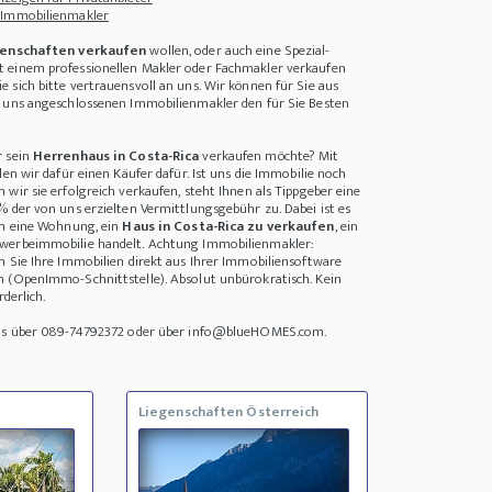
 Immobilienmakler
enschaften verkaufen
wollen, oder auch eine Spezial-
 einem professionellen Makler oder Fachmakler verkaufen
 sich bitte vertrauensvoll an uns. Wir können für Sie aus
i uns angeschlossenen Immobilienmakler den für Sie Besten
r sein
Herrenhaus in Costa-Rica
verkaufen möchte? Mit
den wir dafür einen Käufer dafür. Ist uns die Immobilie noch
wir sie erfolgreich verkaufen, steht Ihnen als Tippgeber eine
% der von uns erzielten Vermittlungsgebühr zu. Dabei ist es
um eine Wohnung, ein
Haus in Costa-Rica zu verkaufen
, ein
werbeimmobilie handelt. Achtung Immobilienmakler:
n Sie Ihre Immobilien direkt aus Ihrer Immobiliensoftware
n (OpenImmo-Schnittstelle). Absolut unbürokratisch. Kein
rderlich.
uns über 089-74792372 oder über info@blueHOMES.com.
Liegenschaften Österreich