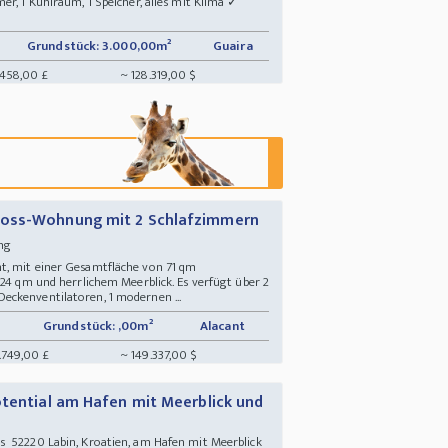
er, 1 Kühlraum, 1 Speicher, alles mit Klima ✓
Grundstück: 3.000,00m²
Guaira
.458,00 £
~ 128.319,00 $
hoss-Wohnung mit 2 Schlafzimmern
ung
t, mit einer Gesamtfläche von 71 qm
 24 qm und herrlichem Meerblick. Es verfügt über 2
eckenventilatoren, 1 modernen ...
Grundstück: ,00m²
Alacant
.749,00 £
~ 149.337,00 $
otential am Hafen mit Meerblick und
 52220 Labin, Kroatien, am Hafen mit Meerblick