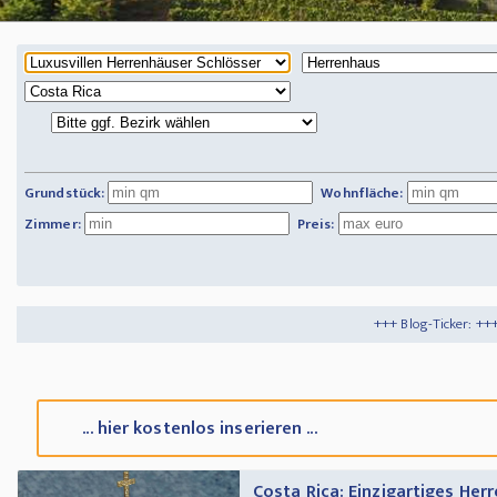
Grundstück:
Wohnfläche:
Zimmer:
Preis:
+++ Blog-Ticker: +++
Tipps und Tricks
+
... hier kostenlos inserieren ...
Costa Rica: Einzigartiges Her