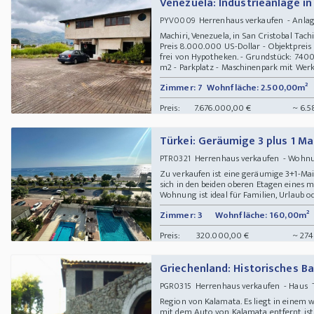
Venezuela: Industrieanlage in
Herrenhaus verkaufen - Anlageo
PYV0009
Machiri, Venezuela, in San Cristobal Tac
Preis 8.000.000 US-Dollar - Objektpreis 
frei von Hypotheken. - Grundstück: 740
m2 - Parkplatz - Maschinenpark mit Werkz
Zimmer: 7
Wohnfläche: 2.500,00m²
Preis:
7.676.000,00 €
~ 6.5
Türkei: Geräumige 3 plus 1 M
Herrenhaus verkaufen - Woh
PTR0321
Zu verkaufen ist eine geräumige 3+1-Ma
sich in den beiden oberen Etagen eines 
Wohnung ist ideal für Familien, Urlaub oder
Zimmer: 3
Wohnfläche: 160,00m²
Preis:
320.000,00 €
~ 274
Griechenland: Historisches 
Herrenhaus verkaufen - Haus T
PGR0315
Region von Kalamata. Es liegt in einem 
mit dem Auto von Kalamata entfernt ist. 