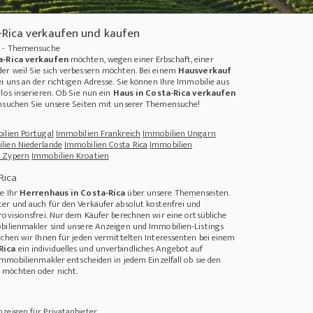
-Rica verkaufen und kaufen
a - Themensuche
a-Rica verkaufen
möchten, wegen einer Erbschaft, einer
er weil Sie sich verbessern möchten. Bei einem
Hausverkauf
ei uns an der richtigen Adresse. Sie können Ihre
Immobilie aus
los inserieren. Ob Sie nun ein
Haus in Costa-Rica verkaufen
chsuchen Sie unsere Seiten mit unserer Themensuche!
ilien Portugal
Immobilien Frankreich
Immobilien Ungarn
lien Niederlande
Immobilien Costa Rica
Immobilien
 Zypern
Immobilien Kroatien
Rica
e Ihr
Herrenhaus in Costa-Rica
über unsere Themenseiten.
halb Europas
+++
Herrenhaus oder Schloss kaufen - Wissenswertes rund um Kindhe
er und auch für den Verkäufer absolut kostenfrei und
rovisionsfrei. Nur dem Käufer berechnen wir eine ortsübliche
bilienmakler sind unsere Anzeigen und Immobilien-Listings
achen wir Ihnen für jeden vermittelten Interessenten bei einem
Rica
ein individuelles und unverbindliches Angebot auf
Immobilienmakler entscheiden in jedem Einzelfall ob sie den
möchten oder nicht.
zeigen für Privatanbieter