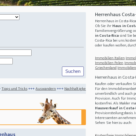
Herrenhaus Costa
Herrenhaus in Costa-Ric
Ob Sie ihr
Haus in Cost
Familienvergrößerung od
in Costa-Rica
sind Sie b
Costa-Rica
bei uns kosten
oder kaufen wollen, dur
Immobilien Italien
Immob
Immobilien Polen
Immobi
Griechenland
Immobilien
Herrenhaus in Costa-
Kaufen oder verkaufen Si
++
Auswandern
+++
Nachhaltigkeit
+++
Das sind die Top 4 Auswanderer Ziele inner
Für den Immobilienanbiet
unverbindlich und auch p
Provision. Auch für Immo
kostenfrei. Als Makler m
Hausverkauf in Costa-
Provisionsteilungsbasis. 
Interessenten annehmen 
Sehen Sie hierzu auch:
renhaus
Kostenfreie Immobilienan