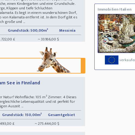
rche, einen Kindergarten und eine Grundschule.
rge, Klippen und tiefe Schluchten
Immobilien Italien
Kalamata. Es liegt in einem wunderschönen Dorf,
 von Kalamata entfernt ist. In dem Dorf gibt es
ich große und ...
Grundstück: 500,00m²
Messinía
.722,00 £
~ 33.186,00 $
verkaufe
 am See in FInnland
s
er Natur! Wohnfläche: 105 m² Zimmer: 4 Dieses
gleichliche Lebensqualität und ist perfekt für
igen Auszeit ...
Grundstück: 150,00m²
Gesamtgebiet
.493,00 £
~ 275.444,00 $