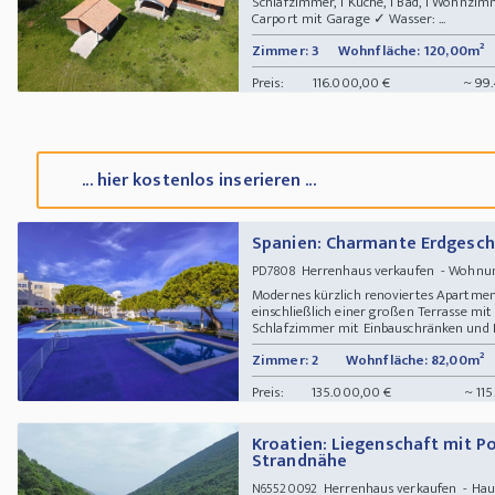
Schlafzimmer, 1 Küche, 1 Bad, 1 Wohnzimm
Carport mit Garage ✓ Wasser: ...
Zimmer: 3
Wohnfläche: 120,00m²
Preis:
116.000,00 €
~ 99
... hier kostenlos inserieren ...
Spanien: Charmante Erdgesc
Herrenhaus verkaufen - Wohn
PD7808
Modernes kürzlich renoviertes Apartmen
einschließlich einer großen Terrasse mit
Schlafzimmer mit Einbauschränken und D
Zimmer: 2
Wohnfläche: 82,00m²
Preis:
135.000,00 €
~ 115
Kroatien: Liegenschaft mit P
Strandnähe
Herrenhaus verkaufen - Haus
N65520092