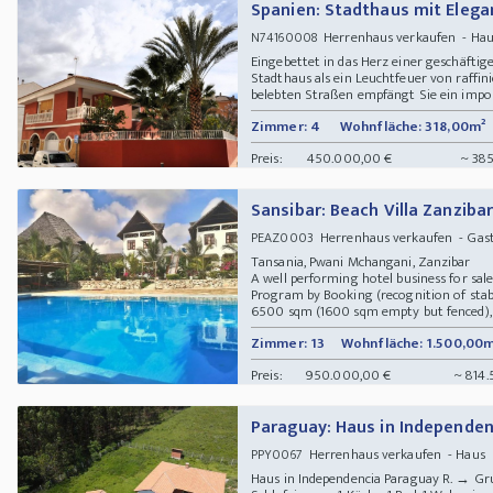
Spanien: Stadthaus mit Elegan
Herrenhaus verkaufen - Ha
N74160008
Eingebettet in das Herz einer geschäftige
Stadthaus als ein Leuchtfeuer von raffin
belebten Straßen empfängt Sie ein imposa
Zimmer: 4
Wohnfläche: 318,00m²
Preis:
450.000,00 €
~ 385
Sansibar: Beach Villa Zanzibar
Herrenhaus verkaufen - Gast
PEAZ0003
Tansania, Pwani Mchangani, Zanzibar
A well performing hotel business for sale
Program by Booking (recognition of stabl
6500 sqm (1600 sqm empty but fenced), fu
Zimmer: 13
Wohnfläche: 1.500,00m
Preis:
950.000,00 €
~ 814.
Paraguay: Haus in Independe
Herrenhaus verkaufen - Haus
PPY0067
Haus in Independencia Paraguay R. → G