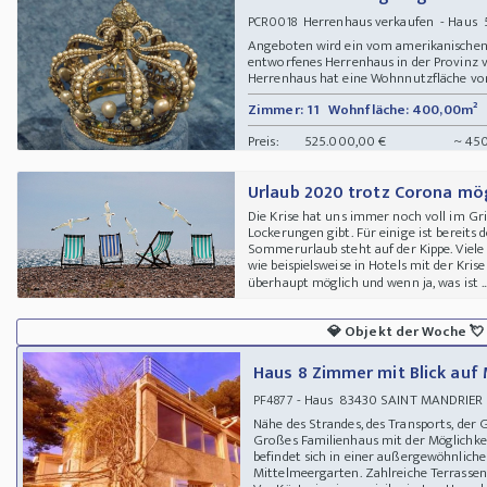
Herrenhaus verkaufen - Haus 5
PCR0018
Angeboten wird ein vom amerikanischen 
entworfenes Herrenhaus in der Provinz 
Herrenhaus hat eine Wohnnutzfläche von c
Zimmer: 11
Wohnfläche: 400,00m²
Preis:
525.000,00 €
~ 450
Urlaub 2020 trotz Corona mög
Die Krise hat uns immer noch voll im G
Lockerungen gibt. Für einige ist bereits
Sommerurlaub steht auf der Kippe. Viele 
wie beispielsweise in Hotels mit der Kri
überhaupt möglich und wenn ja, was ist ..
💎
Objekt der Woche
💘
Haus 8 Zimmer mit Blick auf
- Haus 83430 SAINT MANDRIER sur
PF4877
Nähe des Strandes, des Transports, der
Großes Familienhaus mit der Möglichkei
befindet sich in einer außergewöhnlic
Mittelmeergarten. Zahlreiche Terrassen.