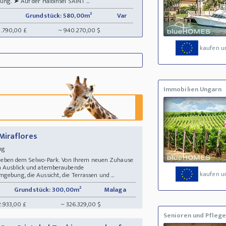
ung. ➤ Auf der Halbinsel SAINT ...
Grundstück: 580,00m²
Var
8.790,00 £
~ 940.270,00 $
kaufen u
Immobilien Ungarn
Miraflores
ung
kt neben dem Selwo-Park. Von Ihrem neuen Zuhause
en Ausblick und atemberaubende
kaufen u
gebung, die Aussicht, die Terrassen und ...
Grundstück: 300,00m²
Malaga
2.933,00 £
~ 326.329,00 $
Senioren und Pflege