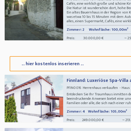
Cafés, eine wirklich große und schöne Ki
Die Natur ist wunderschön dort, hohe Be
Ein altes Bauernhaus in der Region von 
was etwa 10 bis 15 Minuten mit dem Auto
alles, einen Supermarkt, Cafés, eine wirkl
Zimmer: 2
Wohnfläche: 100,00m²
Preis:
30.000,00 €
~ 25
... hier kostenlos inserieren ...
Finnland: Luxeriöse Spa-Villa
Herrenhaus verkaufen - Hau
PFIN0016
Entdecken Sie Ihr Traumhaus inmitten d
beeindruckende Anwesen bietet eine unver
Familien oder alle, die sich nach einer ruh
Zimmer: 4
Wohnfläche: 105,00m²
Preis:
249.000,00 €
~ 213