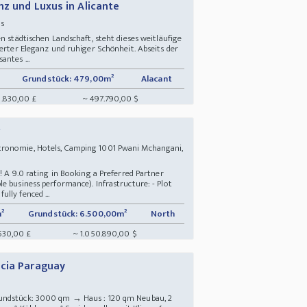
z und Luxus in Alicante
us
n städtischen Landschaft, steht dieses weitläufige
ierter Eleganz und ruhiger Schönheit. Abseits der
ntes ...
Grundstück: 479,00m²
Alacant
.830,00 £
~ 497.790,00 $
ronomie, Hotels, Camping 1001 Pwani Mchangani,
! A 9.0 rating in Booking a Preferred Partner
e business performance). Infrastructure: - Plot
lly fenced ...
²
Grundstück: 6.500,00m²
North
530,00 £
~ 1.050.890,00 $
ncia Paraguay
rundstück: 3000 qm → Haus : 120 qm Neubau, 2