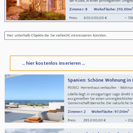
Var-Küste, in einer privilegierten Umgeb
Zimmer: 8
Wohnfläche: 210,00m²
Preis:
850.000,00 €
~ 72
Hier unterhalb Objekte die Sie vielleicht interessieren könnten.
... hier kostenlos inserieren ...
Spanien: Schöne Wohnung in 
Herrenhaus verkaufen - Wohn
PE0932
Libella liegt in einzigartiger Lage dire
aus genießen Sie einen unvergleichlich
Gemeinschaftsbereiche. Die natürliche Um
Zimmer: 2
Wohnfläche: 97,00m²
Preis:
295.000,00 €
~ 25