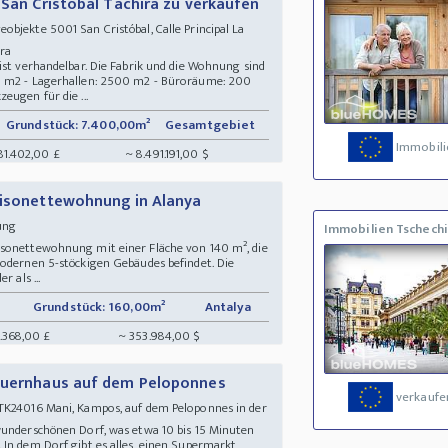
 San Cristobal Tachira zu verkaufen
bjekte 5001 San Cristóbal, Calle Principal La
hira
ist verhandelbar. Die Fabrik und die Wohnung sind
0 m2 - Lagerhallen: 2500 m2 - Büroräume: 200
eugen für die ...
Grundstück: 7.400,00m²
Gesamtgebiet
Immobili
81.402,00 £
~ 8.491.191,00 $
aisonettewohnung in Alanya
nung
Immobilien Tschech
isonettewohnung mit einer Fläche von 140 m², die
modernen 5-stöckigen Gebäudes befindet. Die
 als ...
Grundstück: 160,00m²
Antalya
.368,00 £
~ 353.984,00 $
Bauernhaus auf dem Peloponnes
verkaufe
K24016 Mani, Kampos, auf dem Peloponnes in der
wunderschönen Dorf, was etwa 10 bis 15 Minuten
In dem Dorf gibt es alles, einen Supermarkt,