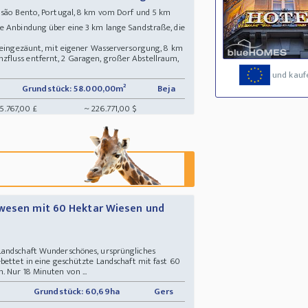
 são Bento, Portugal, 8 km vom Dorf und 5 km
e Anbindung über eine 3 km lange Sandstraße, die
g eingezäunt, mit eigener Wasserversorgung, 8 km
fluss entfernt, 2 Garagen, großer Abstellraum,
und kauf
Grundstück: 58.000,00m²
Beja
5.767,00 £
~ 226.771,00 $
nwesen mit 60 Hektar Wiesen und
Landschaft Wunderschönes, ursprüngliches
bettet in eine geschützte Landschaft mit fast 60
 Nur 18 Minuten von ...
Grundstück: 60,69ha
Gers