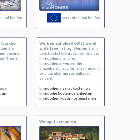
n und kaufen
verkaufen und kaufen
, tauschen
Werben auf blueHOMES world
auen Sie
wide free listing.
Werben Sie in
inen unserer
dem höchst lukrativen Umfeld der
den Themen:
Immobilienbranche.
Immobilienerwerber die
umziehen, brauchen alles neu und
sind darüber hinaus äußerst
solvent ..
book
Immobilieninserat kostenlos
gram
Immobilie kostenlos anbieten
Immobilien kostenlos einstellen
Weingut verkaufen