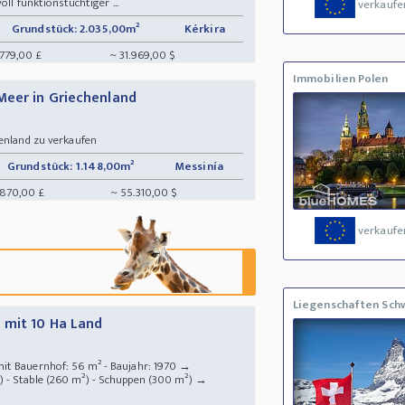
oll funktionstüchtiger ...
verkaufe
Grundstück: 2.035,00m²
Kérkira
.779,00 £
~ 31.969,00 $
Immobilien Polen
Meer in Griechenland
henland zu verkaufen
Grundstück: 1.148,00m²
Messinía
.870,00 £
~ 55.310,00 $
verkaufe
Liegenschaften Sch
 mit 10 Ha Land
it Bauernhof: 56 m² - Baujahr: 1970 →
 - Stable (260 m²) - Schuppen (300 m²) →