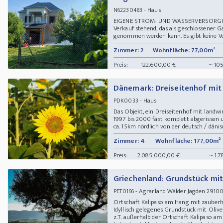
- Haus
N62230483
EIGENE STROM- UND WASSERVERSORGUNG
Verkauf stehend, das als geschlossener Ga
genommen werden kann. Es gibt keine Ver
Zimmer: 2
Wohnfläche: 77,00m²
Preis:
122.600,00 €
~ 105
Dänemark: Dreiseitenhof mit
- Haus
PDK0033
Das Objekt, ein Dreiseitenhof mit landwi
1997 bis 2000 fast komplett abgerissen 
ca. 15km nördlich von der deutsch / dänisc
Zimmer: 4
Wohnfläche: 177,00m²
Preis:
2.085.000,00 €
~ 1.7
Griechenland: Grundstück mit
- Agrarland Wälder Jagden 29100 
PET0166
Ortschaft Kalipaso am Hang mit zauberh
Idyllisch gelegenes Grundstück mit Olive
z.T. außerhalb der Ortschaft Kalipaso am 