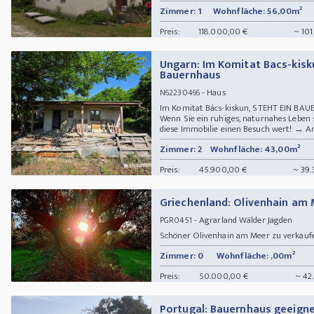
Zimmer: 1
Wohnfläche: 56,00m²
Preis:
118.000,00 €
~ 101
Ungarn: Im Komitat Bacs-kisk
Bauernhaus
- Haus
N62230466
Im Komitat Bács-kiskun, STEHT EIN B
Wenn Sie ein ruhiges, naturnahes Leben 
diese Immobilie einen Besuch wert! → Am
Zimmer: 2
Wohnfläche: 43,00m²
Preis:
45.900,00 €
~ 39.
Griechenland: Olivenhain am 
- Agrarland Wälder Jagden
PGR0451
Schöner Olivenhain am Meer zu verkauf
Zimmer: 0
Wohnfläche: ,00m²
Preis:
50.000,00 €
~ 42
Portugal: Bauernhaus geeigne