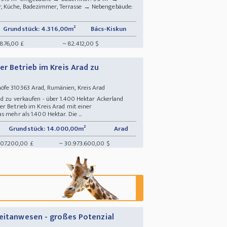
, Küche, Badezimmer, Terrasse → Nebengebäude:
Grundstück: 4.316,00m²
Bács-Kiskun
.876,00 £
~ 82.412,00 $
r Betrieb im Kreis Arad zu
öfe 310363 Arad, Rumänien, Kreis Arad
ad zu verkaufen - über 1.400 Hektar Ackerland
er Betrieb im Kreis Arad mit einer
 mehr als 1.400 Hektar. Die ...
Grundstück: 14.000,00m²
Arad
007.200,00 £
~ 30.973.600,00 $
Reitanwesen - großes Potenzial