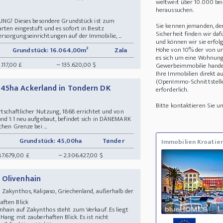
weltweit über 10.000 be
heraussuchen.
! Dieses besondere Grundstück ist zum
Sie kennen jemanden, de
rten eingestuft und es sofort in Besitz
Sicherheit finden wir daf
sorgungseinrichtungen auf der Immobilie, ...
und können wir sie erfolg
Höhe von 10% der von uns
Grundstück: 16.064,00m²
Zala
es sich um eine Wohnung
.117,00 £
~ 135.620,00 $
Gewerbeimmobilie handel
Ihre Immobilien direkt a
(OpenImmo-Schnittstelle)
 45ha Ackerland in Tondern DK
erforderlich.
Bitte kontaktieren Sie 
rtschaftlicher Nutzung, 1868 errichtet und von
und 1:1 neu aufgebaut, befindet sich in DÄNEMARK
hen Grenze bei ...
Grundstück: 45,00ha
Tønder
Immobilien Kroatie
87.679,00 £
~ 2.306.427,00 $
 Olivenhain
Zakynthos, Kalipaso, Griechenland, außerhalb der
aften Blick
nhain auf Zakynthos steht zum Verkauf. Es liegt
Hang mit zauberhaften Blick. Es ist nicht