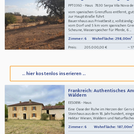
- Haus 7830 Serpa Vila Nova de
PPT0360
vom spanischen Grenzfluss entfernt, gut
zur Hauptstraße führt
Bauernhaus aus Privatbesitz, vollständi
vom Dorf und 5 km vom spanischen Grenz
Scheune, Wasserspeicher für Pferde, 6 ...
Zimmer: 6
Wohnfläche: 298,00m²
Preis:
205.000,00 €
~ 17
... hier kostenlos inserieren ...
Frankreich: Authentisches A
Wäldern
- Haus
EES0896
Eine Oase der Ruhe im Herzen der Gers-
Steinhaus aus dem 18. Jahrhundert, einge
Hektar Wiesen, Wäldern und Naturflächen.
Zimmer: 6
Wohnfläche: 187,00m²