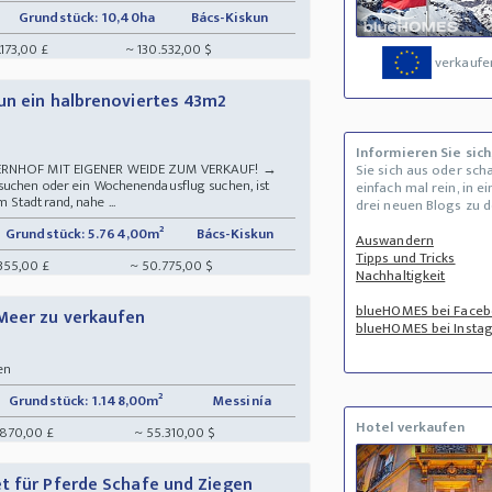
Grundstück: 10,40ha
Bács-Kiskun
.173,00 £
~ 130.532,00 $
verkaufe
un ein halbrenoviertes 43m2
Informieren Sie sich
AUERNHOF MIT EIGENER WEIDE ZUM VERKAUF! →
Sie sich aus oder sch
suchen oder ein Wochenendausflug suchen, ist
einfach mal rein, in e
 Stadtrand, nahe ...
drei neuen Blogs zu 
Grundstück: 5.764,00m²
Bács-Kiskun
Auswandern
Tipps und Tricks
355,00 £
~ 50.775,00 $
Nachhaltigkeit
blueHOMES bei Face
Meer zu verkaufen
blueHOMES bei Insta
en
Grundstück: 1.148,00m²
Messinía
Hotel verkaufen
.870,00 £
~ 55.310,00 $
t für Pferde Schafe und Ziegen