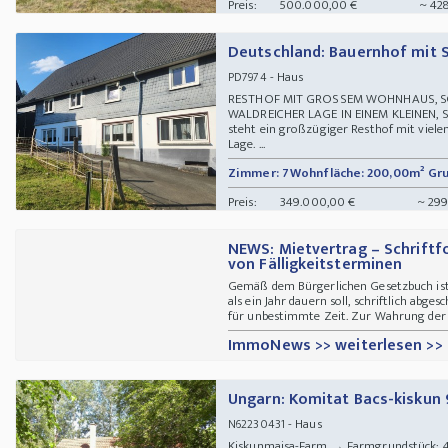
Preis:
500.000,00 €
~ 42
Deutschland: Bauernhof mit 
- Haus
PD7974
RESTHOF MIT GROSSEM WOHNHAUS, SC
WALDREICHER LAGE IN EINEM KLEINEN,
steht ein großzügiger Resthof mit viele
Lage. ...
Zimmer: 7
Wohnfläche: 200,00m²
Gru
Preis:
349.000,00 €
~ 299
NEWS: Mietvertrag – Schriftf
von Fälligkeitsterminen
Gemäß dem Bürgerlichen Gesetzbuch ist es
als ein Jahr dauern soll, schriftlich abgesc
für unbestimmte Zeit. Zur Wahrung der Sc
ImmoNews >> weiterlesen >>
Ungarn: Komitat Bacs-kiskun
- Haus
N62230431
Kiskunmajsa-Farm → Farmgrundstück: 