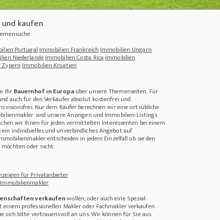
 und kaufen
Themensuche
ilien Portugal
Immobilien Frankreich
Immobilien Ungarn
lien Niederlande
Immobilien Costa Rica
Immobilien
 Zypern
Immobilien Kroatien
e Ihr
Bauernhof in Europa
über unsere Themenseiten. Für
nd auch für den Verkäufer absolut kostenfrei und
rovisionsfrei. Nur dem Käufer berechnen wir eine ortsübliche
bilienmakler sind unsere Anzeigen und Immobilien-Listings
achen wir Ihnen für jeden vermittelten Interessenten bei einem
a
ein individuelles und unverbindliches Angebot auf
Immobilienmakler entscheiden in jedem Einzelfall ob sie den
+
Nachhaltige Dekoration für die Weihnachtszeit
+++
Immobilien Zypern investieren
möchten oder nicht.
zeigen für Privatanbieter
 Immobilienmakler
enschaften verkaufen
wollen, oder auch eine Spezial-
 einem professionellen Makler oder Fachmakler verkaufen
 sich bitte vertrauensvoll an uns. Wir können für Sie aus