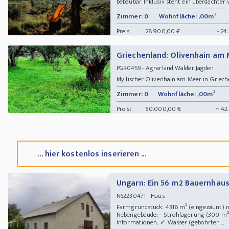
bebaubar. Inklusiv steht ein überdachter v
Zimmer: 0
Wohnfläche: ,00m²
Preis:
28.900,00 €
~ 24
Griechenland: Olivenhain am 
- Agrarland Wälder Jagden
PGR0459
Idyllischer Olivenhain am Meer in Griec
Zimmer: 0
Wohnfläche: ,00m²
Preis:
50.000,00 €
~ 42
... hier kostenlos inserieren ...
Ungarn: Ein 56 m2 Bauernhaus
- Haus
N62230471
Farmgrundstück: 4316 m² (eingezäunt) m
Nebengebäude: - Strohlagerung (300 m²)
Informationen: ✓ Wasser (gebohrter ...