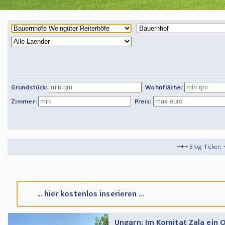
Grundstück:
Wohnfläche:
Zimmer:
Preis:
+++ Blog-Ticker: +++
Tipps und Trick
... hier kostenlos inserieren ...
Ungarn: Im Komitat Zala ein