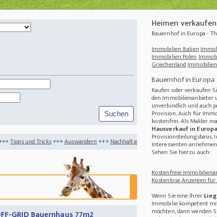
Heimen verkaufen
Bauernhof in Europa - 
Immobilien Italien
Immob
Immobilien Polen
Immobi
Griechenland
Immobilien
Bauernhof in Europa
Kaufen oder verkaufen Si
den Immobilienanbieter u
unverbindlich und auch p
Provision. Auch für Immo
kostenfrei. Als Makler m
Hausverkauf in Europ
Provisionsteilungsbasis. 
s
+++
Auswandern
+++
Nachhaltigkeit
+++
Wo ist es im Frühling am Schönsten?
++
Interessenten annehmen 
Sehen Sie hierzu auch:
Kostenfreie Immobilienan
Kostenlose Anzeigen für
Wenn Sie eine Ihrer
Lieg
Immobilie kompetent mit
möchten, dann wenden Sie
 OFF-GRID Bauernhaus 77m2