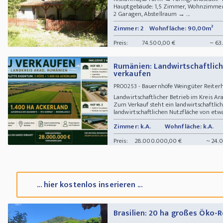
Hauptgebäude: 1,5 Zimmer, Wohnzimmer
2 Garagen, Abstellraum → ...
Zimmer: 2
Wohnfläche: 90,00m²
Preis:
74.500,00 €
~ 63
Rumänien: Landwirtschaftliche
verkaufen
- Bauernhöfe Weingüter Reiterh
PRO0253
Landwirtschaftlicher Betrieb im Kreis Ar
Zum Verkauf steht ein landwirtschaftlich
landwirtschaftlichen Nutzfläche von etwas
Zimmer: k.A.
Wohnfläche: k.A.
Preis:
28.000.000,00 €
~ 24.
... hier kostenlos inserieren ...
Brasilien: 20 ha großes Öko-