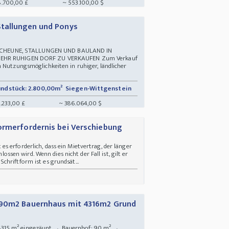
8.700,00 £
~ 553.100,00 $
Stallungen und Ponys
HEUNE, STALLUNGEN UND BAULAND IN
 SEHR RUHIGEN DORF ZU VERKAUFEN Zum Verkauf
n Nutzungsmöglichkeiten in ruhiger, ländlicher
ndstück: 2.800,00m²
Siegen-Wittgenstein
.233,00 £
~ 386.064,00 $
ormerfordernis bei Verschiebung
 erforderlich, dass ein Mietvertrag, der länger
hlossen wird. Wenn dies nicht der Fall ist, gilt er
hriftform ist es grundsät...
 90m2 Bauernhaus mit 4316m2 Grund
4315 m² eingezäunt → Bauernhof: 90 m² →