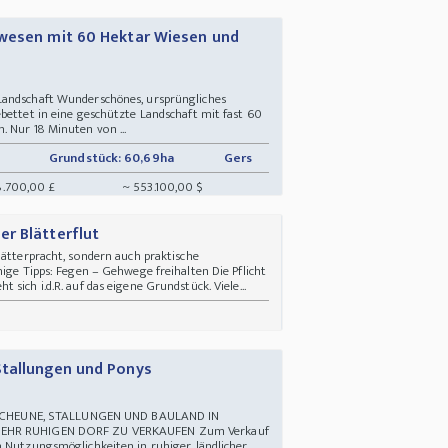
nwesen mit 60 Hektar Wiesen und
Landschaft Wunderschönes, ursprüngliches
bettet in eine geschützte Landschaft mit fast 60
 Nur 18 Minuten von ...
Grundstück: 60,69ha
Gers
8.700,00 £
~ 553.100,00 $
r Blätterflut
lätterpracht, sondern auch praktische
nige Tipps: Fegen – Gehwege freihalten Die Pflicht
sich i.d.R. auf das eigene Grundstück. Viele...
Stallungen und Ponys
HEUNE, STALLUNGEN UND BAULAND IN
 SEHR RUHIGEN DORF ZU VERKAUFEN Zum Verkauf
n Nutzungsmöglichkeiten in ruhiger, ländlicher