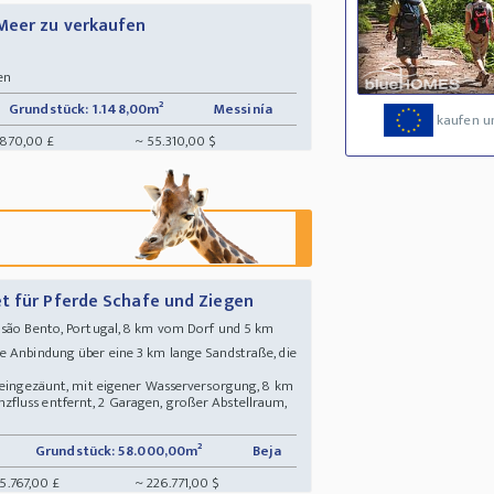
Meer zu verkaufen
en
Grundstück: 1.148,00m²
Messinía
kaufen u
.870,00 £
~ 55.310,00 $
t für Pferde Schafe und Ziegen
 são Bento, Portugal, 8 km vom Dorf und 5 km
e Anbindung über eine 3 km lange Sandstraße, die
g eingezäunt, mit eigener Wasserversorgung, 8 km
fluss entfernt, 2 Garagen, großer Abstellraum,
Grundstück: 58.000,00m²
Beja
5.767,00 £
~ 226.771,00 $