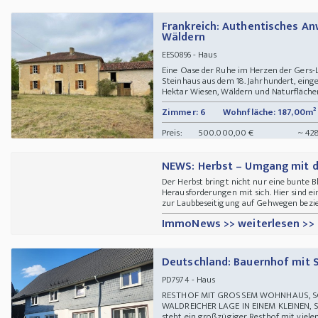
Frankreich: Authentisches A
Wäldern
- Haus
EES0896
Eine Oase der Ruhe im Herzen der Gers-
Steinhaus aus dem 18. Jahrhundert, einge
Hektar Wiesen, Wäldern und Naturflächen.
Zimmer: 6
Wohnfläche: 187,00m²
Preis:
500.000,00 €
~ 42
NEWS: Herbst – Umgang mit de
Der Herbst bringt nicht nur eine bunte B
Herausforderungen mit sich. Hier sind ei
zur Laubbeseitigung auf Gehwegen bezieht 
ImmoNews >> weiterlesen >>
Deutschland: Bauernhof mit 
- Haus
PD7974
RESTHOF MIT GROSSEM WOHNHAUS, SC
WALDREICHER LAGE IN EINEM KLEINEN,
steht ein großzügiger Resthof mit viele