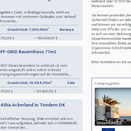
weltweit über 10.000 be
heraussuchen.
ebiets Zselic, in Boldogasszonyfa, steht ein
Sie kennen jemanden, de
hes Anwesen mit mehreren Gebäuden zum Verkauf.
Sicherheit finden wir daf
hnzwecke, ...
und können wir sie erfolg
Höhe von 10% der von uns
Grundstück: 7.200,00m²
Baranya
es sich um eine Wohnung
7.753,00 £
~ 164.824,00 $
Gewerbeimmobilie handel
Ihre Immobilien direkt a
(OpenImmo-Schnittstelle)
 OFF-GRID Bauernhaus 77m2
erforderlich.
Bitte kontaktieren Sie 
! Dieses besondere Grundstück ist zum
rten eingestuft und es sofort in Besitz
sorgungseinrichtungen auf der Immobilie, ...
Grundstück: 16.064,00m²
Zala
Campingplatz
.117,00 £
~ 135.620,00 $
 45ha Ackerland in Tondern DK
rtschaftlicher Nutzung, 1868 errichtet und von
und 1:1 neu aufgebaut, befindet sich in DÄNEMARK
hen Grenze bei ...