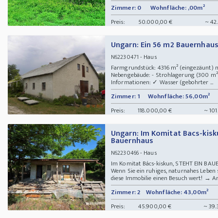
Zimmer: 0
Wohnfläche: ,00m²
Preis:
50.000,00 €
~ 42
Ungarn: Ein 56 m2 Bauernhaus
- Haus
N62230471
Farmgrundstück: 4316 m² (eingezäunt) m
Nebengebäude: - Strohlagerung (300 m²)
Informationen: ✓ Wasser (gebohrter ...
Zimmer: 1
Wohnfläche: 56,00m²
Preis:
118.000,00 €
~ 101
Ungarn: Im Komitat Bacs-kisk
Bauernhaus
- Haus
N62230466
Im Komitat Bács-kiskun, STEHT EIN B
Wenn Sie ein ruhiges, naturnahes Leben 
diese Immobilie einen Besuch wert! → Am
Zimmer: 2
Wohnfläche: 43,00m²
Preis:
45.900,00 €
~ 39.