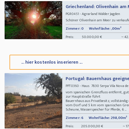
Griechenland: Olivenhain am 
- Agrarland Wälder Jagden
PGR0451
Schöner Olivenhain am Meer zu verkauf
Zimmer: 0
Wohnfläche: ,00m²
Preis:
50.000,00 €
~ 42
... hier kostenlos inserieren ...
Portugal: Bauernhaus geeigne
- Haus 7830 Serpa Vila Nova de
PPT0360
vom spanischen Grenzfluss entfernt, gut
zur Hauptstraße führt
Bauernhaus aus Privatbesitz, vollständi
vom Dorf und 5 km vom spanischen Grenz
Scheune, Wasserspeicher für Pferde, 6 ...
Zimmer: 6
Wohnfläche: 298,00m²
Preis:
205.000,00 €
~ 17