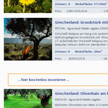
Zimmer: 4
Wohnfläche: 177,00m²
Preis:
2.085.000,00 €
~ 1.7
Griechenland: Grundstück mit
- Agrarland Wälder Jagden 29100 
PET0166
Ortschaft Kalipaso am Hang mit zauberh
Idyllisch gelegenes Grundstück mit Olive
z.T. außerhalb der Ortschaft Kalipaso am 
bebaubar. Inklusiv steht ein überdachter v
Zimmer: 0
Wohnfläche: ,00m²
Preis:
28.900,00 €
~ 24
... hier kostenlos inserieren ...
Griechenland: Olivenhain am 
- Agrarland Wälder Jagden
PGR0459
Idyllischer Olivenhain am Meer in Griec