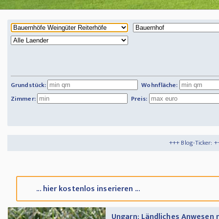
Grundstück:
Wohnfläche:
Zimmer:
Preis:
+++ Blog-Ticker: +++
Tipps und Tricks
... hier kostenlos inserieren ...
Ungarn: Ländliches Anwesen 