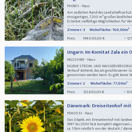
- Haus
PH0801
Am südlichen Rand des Landschaftsschutzg
einzigartiges, 7.200 m² großes ländlic
Es bietet vielfältige Möglichkeiten für Wo
Zimmer: 3
Wohnfläche: 160,00m²
Preis:
149.000,00 €
~ 12
Ungarn: Im Komitat Zala ein
- Haus
N62230483
EIGENE STROM- UND WASSERVERSORGUNG
Verkauf stehend, das als geschlossener Ga
genommen werden kann. Es gibt keine Ver
Zimmer: 2
Wohnfläche: 77,00m²
Preis:
122.600,00 €
~ 105
Dänemark: Dreiseitenhof mit
- Haus
PDK0033
Das Objekt, ein Dreiseitenhof mit landwi
1997 bis 2000 fast komplett abgerissen 
ca. 15km nördlich von der deutsch / dänisc