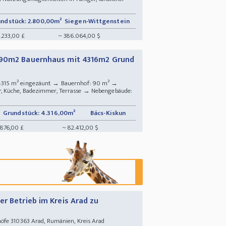
ndstück: 2.800,00m²
Siegen-Wittgenstein
.233,00 £
~ 386.064,00 $
 90m2 Bauernhaus mit 4316m2 Grund
4315 m² eingezäunt → Bauernhof: 90 m² →
, Küche, Badezimmer, Terrasse → Nebengebäude:
Grundstück: 4.316,00m²
Bács-Kiskun
.876,00 £
~ 82.412,00 $
r Betrieb im Kreis Arad zu
öfe 310363 Arad, Rumänien, Kreis Arad