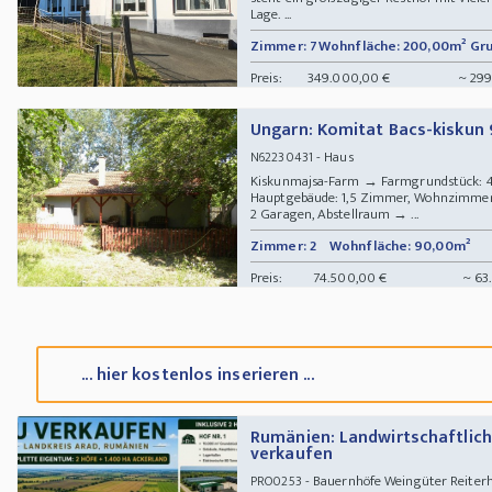
Lage. ...
Zimmer: 7
Wohnfläche: 200,00m²
Gru
Preis:
349.000,00 €
~ 299
Ungarn: Komitat Bacs-kiskun
- Haus
N62230431
Kiskunmajsa-Farm → Farmgrundstück: 
Hauptgebäude: 1,5 Zimmer, Wohnzimmer
2 Garagen, Abstellraum → ...
Zimmer: 2
Wohnfläche: 90,00m²
Preis:
74.500,00 €
~ 63
... hier kostenlos inserieren ...
Rumänien: Landwirtschaftliche
verkaufen
- Bauernhöfe Weingüter Reiterh
PRO0253