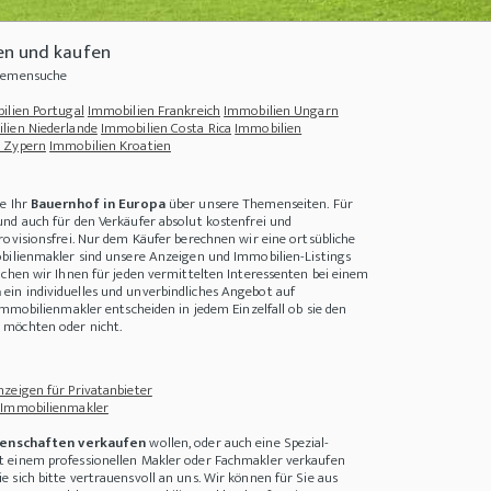
en und kaufen
Themensuche
ilien Portugal
Immobilien Frankreich
Immobilien Ungarn
lien Niederlande
Immobilien Costa Rica
Immobilien
 Zypern
Immobilien Kroatien
e Ihr
Bauernhof in Europa
über unsere Themenseiten. Für
nd auch für den Verkäufer absolut kostenfrei und
rovisionsfrei. Nur dem Käufer berechnen wir eine ortsübliche
bilienmakler sind unsere Anzeigen und Immobilien-Listings
achen wir Ihnen für jeden vermittelten Interessenten bei einem
a
ein individuelles und unverbindliches Angebot auf
Immobilienmakler entscheiden in jedem Einzelfall ob sie den
lt
+++
Montenegro - ein Geheimtipp in Südosteuropa
+++
Macht es Sinn, sein Haus
möchten oder nicht.
zeigen für Privatanbieter
 Immobilienmakler
enschaften verkaufen
wollen, oder auch eine Spezial-
 einem professionellen Makler oder Fachmakler verkaufen
 sich bitte vertrauensvoll an uns. Wir können für Sie aus