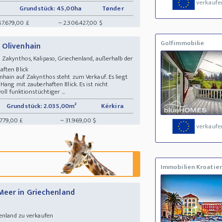
verkaufe
Grundstück: 45,00ha
Tønder
87.679,00 £
~ 2.306.427,00 $
Golfimmobilie
 Olivenhain
Zakynthos, Kalipaso, Griechenland, außerhalb der
aften Blick
nhain auf Zakynthos steht zum Verkauf. Es liegt
Hang mit zauberhaften Blick. Es ist nicht
oll funktionstüchtiger ...
Grundstück: 2.035,00m²
Kérkira
.779,00 £
~ 31.969,00 $
verkaufe
Immobilien Kroatie
Meer in Griechenland
henland zu verkaufen