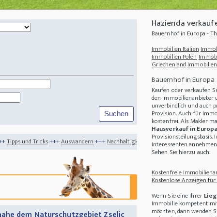
Hazienda verkauf
Bauernhof in Europa - 
Immobilien Italien
Immob
Immobilien Polen
Immobi
Griechenland
Immobilien
Bauernhof in Europa
Kaufen oder verkaufen Si
den Immobilienanbieter u
unverbindlich und auch p
Provision. Auch für Immo
kostenfrei. Als Makler m
Hausverkauf in Europ
Provisionsteilungsbasis. 
+++
Auswandern
+++
Nachhaltigkeit
+++
Nachhaltige Ernährung - Was wirklich zäh
Interessenten annehmen 
Sehen Sie hierzu auch:
Kostenfreie Immobilienan
Kostenlose Anzeigen für
Wenn Sie eine Ihrer
Lieg
Immobilie kompetent mit
möchten, dann wenden Sie
nahe dem Naturschutzgebiet Zselic