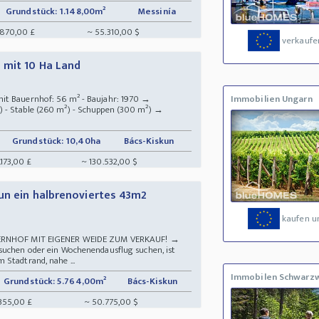
Grundstück: 1.148,00m²
Messinía
.870,00 £
~ 55.310,00 $
verkaufe
 mit 10 Ha Land
it Bauernhof: 56 m² - Baujahr: 1970 →
Immobilien Ungarn
 - Stable (260 m²) - Schuppen (300 m²) →
Grundstück: 10,40ha
Bács-Kiskun
.173,00 £
~ 130.532,00 $
un ein halbrenoviertes 43m2
kaufen u
AUERNHOF MIT EIGENER WEIDE ZUM VERKAUF! →
suchen oder ein Wochenendausflug suchen, ist
 Stadtrand, nahe ...
Immobilen Schwarz
Grundstück: 5.764,00m²
Bács-Kiskun
355,00 £
~ 50.775,00 $