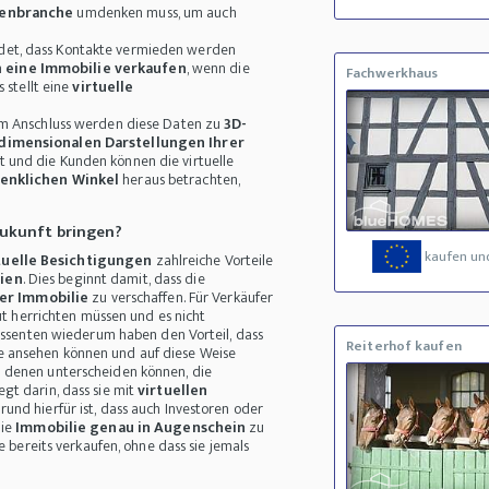
ienbranche
umdenken muss, um auch
det, dass Kontakte vermieden werden
n
eine Immobilie verkaufen
, wenn die
Fachwerkhaus
 stellt eine
virtuelle
 Im Anschluss werden diese Daten zu
3D-
dimensionalen Darstellungen Ihrer
 und die Kunden können die virtuelle
enklichen Winkel
heraus betrachten,
 Zukunft bringen?
kaufen un
tuelle Besichtigungen
zahlreiche Vorteile
lien
. Dies beginnt damit, dass die
er Immobilie
zu verschaffen. Für Verkäufer
ut herrichten müssen und es nicht
ressenten wiederum haben den Vorteil, dass
Reiterhof kaufen
ie ansehen können und auf diese Weise
on denen unterscheiden können, die
egt darin, dass sie mit
virtuellen
und hierfür ist, dass auch Investoren oder
die
Immobilie genau in Augenschein
zu
e bereits verkaufen, ohne dass sie jemals