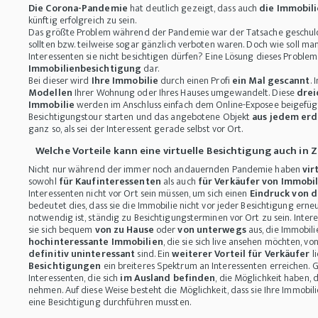
Die Corona-Pandemie
hat deutlich gezeigt, dass auch
die Immobil
künftig erfolgreich zu sein.
Das größte Problem während der Pandemie war der Tatsache geschul
sollten bzw. teilweise sogar gänzlich verboten waren. Doch wie soll ma
Interessenten sie nicht besichtigen dürfen? Eine Lösung dieses Problems
Immobilienbesichtigung
dar.
Bei dieser wird
Ihre Immobilie
durch einen Profi
ein Mal gescannt
.
Modellen
Ihrer Wohnung oder Ihres Hauses umgewandelt. Diese
drei
Immobilie
werden im Anschluss einfach dem Online-Exposee beigefügt
Besichtigungstour starten und das angebotene Objekt
aus jedem erd
ganz so, als sei der Interessent gerade selbst vor Ort.
Welche Vorteile kann eine virtuelle Besichtigung auch in
Nicht nur während der immer noch andauernden Pandemie haben
vir
sowohl
für Kaufinteressenten
als auch
für Verkäufer von Immobi
Interessenten nicht vor Ort sein müssen, um sich einen
Eindruck von d
bedeutet dies, dass sie die Immobilie nicht vor jeder Besichtigung erne
notwendig ist, ständig zu Besichtigungsterminen vor Ort zu sein. Inte
sie sich bequem
von zu Hause
oder
von unterwegs
aus, die Immobil
hochinteressante Immobilien
, die sie sich live ansehen möchten, v
definitiv uninteressant
sind. Ein
weiterer Vorteil für Verkäufer
li
Besichtigungen
ein breiteres Spektrum an Interessenten erreichen. Gr
Interessenten, die sich
im Ausland befinden
, die Möglichkeit haben, 
nehmen. Auf diese Weise besteht die Möglichkeit, dass sie Ihre Immobili
eine Besichtigung durchführen mussten.