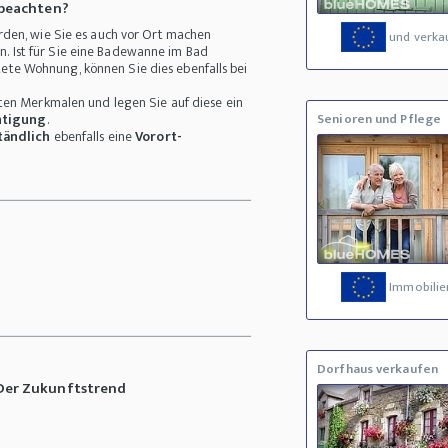
 beachten?
den, wie Sie es auch vor Ort machen
und verka
an. Ist für Sie eine Badewanne im Bad
utete Wohnung, können Sie dies ebenfalls bei
sten Merkmalen und legen Sie auf diese ein
htigung
.
Senioren und Pflege
tändlich
ebenfalls eine
Vorort-
Immobilie
Dorfhaus verkaufen
 Der Zukunftstrend