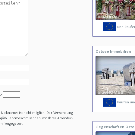
und kaufe
Ostsee Immobilien
 >
kaufen un
es Nicknames ist nicht möglich! Der Verwendung
in@bluehomes.com senden, von Ihrer Absender-
en freigegeben.
Liegenschaften Öste