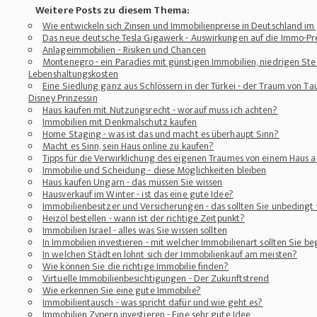
Weitere Posts zu diesem Thema:
Wie entwickeln sich Zinsen und Immobilienpreise in Deutschland im
Das neue deutsche Tesla Gigawerk - Auswirkungen auf die Immo-Pre
Anlageimmobilien - Risiken und Chancen
Montenegro - ein Paradies mit günstigen Immobilien, niedrigen St
Lebenshaltungskosten
Eine Siedlung ganz aus Schlössern in der Türkei - der Traum von T
Disney Prinzessin
Haus kaufen mit Nutzungsrecht - worauf muss ich achten?
Immobilien mit Denkmalschutz kaufen
Home Staging - was ist das und macht es überhaupt Sinn?
Macht es Sinn, sein Haus online zu kaufen?
Tipps für die Verwirklichung des eigenen Traumes von einem Haus a
Immobilie und Scheidung - diese Möglichkeiten bleiben
Haus kaufen Ungarn - das müssen Sie wissen
Hausverkauf im Winter - ist das eine gute Idee?
Immobilienbesitzer und Versicherungen - das sollten Sie unbedingt
Heizöl bestellen - wann ist der richtige Zeitpunkt?
Immobilien Israel - alles was Sie wissen sollten
In Immobilien investieren - mit welcher Immobilienart sollten Sie b
In welchen Städten lohnt sich der Immobilienkauf am meisten?
Wie können Sie die richtige Immobilie finden?
Virtuelle Immobilienbesichtigungen - Der Zukunftstrend
Wie erkennen Sie eine gute Immobilie?
Immobilientausch - was spricht dafür und wie geht es?
Immobilien Zypern investieren - Eine sehr gute Idee