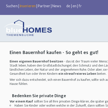
Suchen
|
Inserieren
|
Partner
|
News
de
|
en
|
fr
Einen Bauernhof kaufen - So geht es gut!
Einen eigenen Bauernhof besitzen
- das ist der Traum vieler Mensc
Stadt leben, haben den Großstadtdschungel, den Schmutz und den Lä
ländlichen Leben, der Natur und der angenehmen Ruhe. Oder aber, sie w
Gesundheit tun oder ihren Kindern
ein stressfreieres Leben
bieten.
Wer sich dazu entscheidet, sich einen Bauernhof zu kaufen, sollte sich 
Hause fühlen.
Bedenken Sie private Dinge
Vor einem Kauf
sollten Sie all Ihre privaten Dinge klären, die später
Haben Sie Kinder oder wollen welche in der Zukunft, dann sollten S