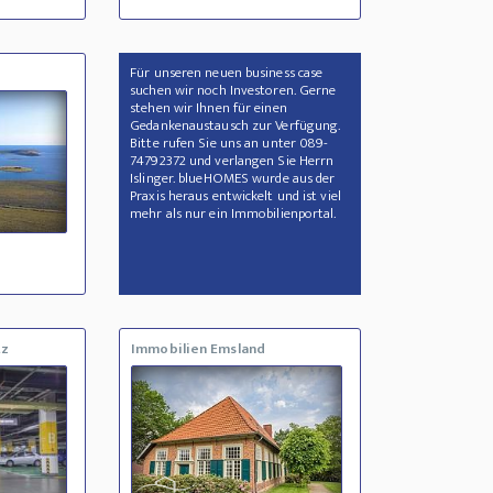
Für unseren neuen business case
suchen wir noch Investoren. Gerne
stehen wir Ihnen für einen
Gedankenaustausch zur Verfügung.
Bitte rufen Sie uns an unter 089-
74792372 und verlangen Sie Herrn
Islinger. blueHOMES wurde aus der
Praxis heraus entwickelt und ist viel
mehr als nur ein Immobilienportal.
tz
Immobilien Emsland