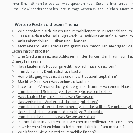
Ihrer Email können Sie jederzeit widersprechen indem Sie eine Email an adm
Email die wir entfernen sollen. Ihre Beiträge werden zu den üblichen Bürozeit
Weitere Posts zu diesem Thema:
Wie entwickeln sich Zinsen und Immobilienpreise in Deutschland im
Das neue deutsche Tesla Gigawerk - Auswirkungen auf die Immo-Pre
Anlageimmobilien - Risiken und Chancen
Montenegro - ein Paradies mit günstigen Immobilien, niedrigen St
Lebenshaltungskosten
Eine Siedlung ganz aus Schlössern in der Türkei - der Traum von T
Disney Prinzessin
Haus kaufen mit Nutzungsrecht - worauf muss ich achten?
Immobilien mit Denkmalschutz kaufen
Home Staging - was ist das und macht es überhaupt Sinn?
Macht es Sinn, sein Haus online zu kaufen?
Tipps für die Verwirklichung des eigenen Traumes von einem Haus a
Immobilie und Scheidung - diese Möglichkeiten bleiben
Haus kaufen Ungarn - das müssen Sie wissen
Hausverkauf im Winter - ist das eine gute Idee?
Immobilienbesitzer und Versicherungen - das sollten Sie unbedingt
Heizöl bestellen - wann ist der richtige Zeitpunkt?
Immobilien Israel - alles was Sie wissen sollten
In Immobilien investieren - mit welcher Immobilienart sollten Sie b
In welchen Städten lohnt sich der Immobilienkauf am meisten?
Wie können Sie die richtige Immobilie finden?