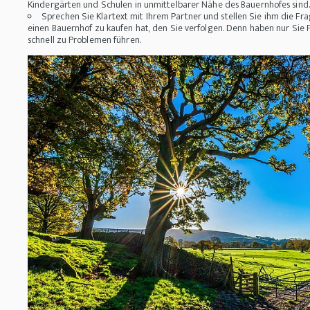
Kindergärten und Schulen in unmittelbarer Nähe des Bauernhofes sind.
Sprechen Sie Klartext mit Ihrem Partner und stellen Sie ihm die Fr
einen Bauernhof zu kaufen hat, den Sie verfolgen. Denn haben nur Sie
schnell zu Problemen führen.