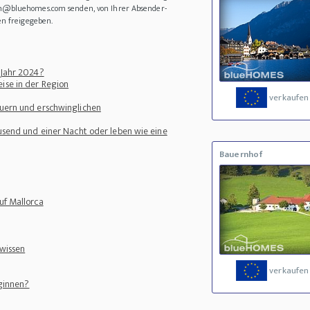
in@bluehomes.com senden, von Ihrer Absender-
en freigegeben.
 Jahr 2024?
ise in der Region
verkaufen
euern und erschwinglichen
ausend und einer Nacht oder leben wie eine
Bauernhof
uf Mallorca
 wissen
verkaufen
eginnen?