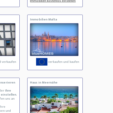
Immobilien kostenlos einstellen
Immobilien Malta
d verkaufen
verkaufen und kaufen
inserieren
Haus in Meernähe
kler
Ihre
 einstellen
.
ufen uns an
Ihre
eben und