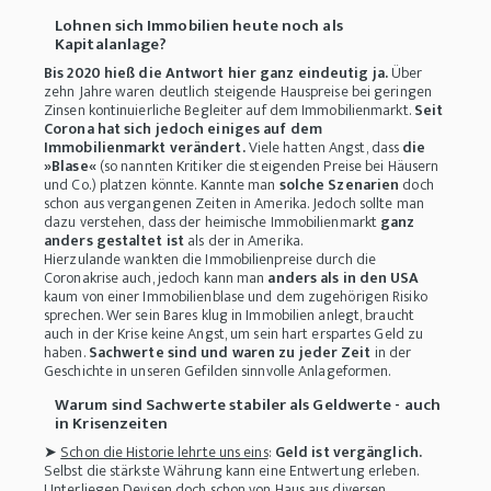
Lohnen sich Immobilien heute noch als
Kapitalanlage?
Bis 2020 hieß die Antwort hier ganz eindeutig ja.
Über
zehn Jahre waren deutlich steigende Hauspreise bei geringen
Zinsen kontinuierliche Begleiter auf dem Immobilienmarkt.
Seit
Corona hat sich jedoch einiges auf dem
Immobilienmarkt verändert.
Viele hatten Angst, dass
die
»Blase«
(so nannten Kritiker die steigenden Preise bei Häusern
und Co.) platzen könnte. Kannte man
solche Szenarien
doch
schon aus vergangenen Zeiten in Amerika. Jedoch sollte man
dazu verstehen, dass der heimische Immobilienmarkt
ganz
anders gestaltet ist
als der in Amerika.
Hierzulande wankten die Immobilienpreise durch die
Coronakrise auch, jedoch kann man
anders als in den USA
kaum von einer Immobilienblase und dem zugehörigen Risiko
sprechen. Wer sein Bares klug in Immobilien anlegt, braucht
auch in der Krise keine Angst, um sein hart erspartes Geld zu
haben.
Sachwerte sind und waren zu jeder Zeit
in der
Geschichte in unseren Gefilden sinnvolle Anlageformen.
Warum sind Sachwerte stabiler als Geldwerte - auch
in Krisenzeiten
➤
Schon die Historie lehrte uns eins
:
Geld ist vergänglich.
Selbst die stärkste Währung kann eine Entwertung erleben.
Unterliegen Devisen doch schon von Haus aus diversen