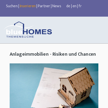
Suchen
|
Inserieren
|
Partner
|
News
de
|
en
|
fr
Anlageimmobilien - Risiken und Chancen