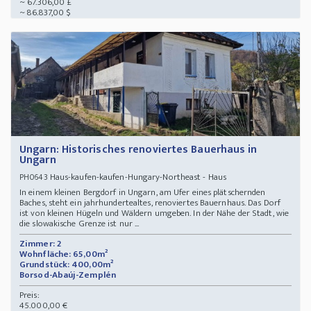
~ 67.306,00 £
~ 86.837,00 $
Ungarn: Historisches renoviertes Bauerhaus in
Ungarn
Haus-kaufen-kaufen-Hungary-Northeast - Haus
PH0643
In einem kleinen Bergdorf in Ungarn, am Ufer eines plätschernden
Baches, steht ein jahrhundertealtes, renoviertes Bauernhaus. Das Dorf
ist von kleinen Hügeln und Wäldern umgeben. In der Nähe der Stadt, wie
die slowakische Grenze ist nur ...
Zimmer: 2
Wohnfläche: 65,00m²
Grundstück: 400,00m²
Borsod-Abaúj-Zemplén
Preis:
45.000,00 €