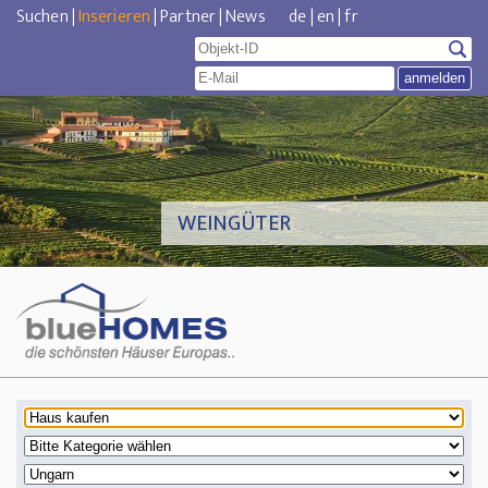
Suchen
|
Inserieren
|
Partner
|
News
de
|
en
|
fr
WEINGÜTER