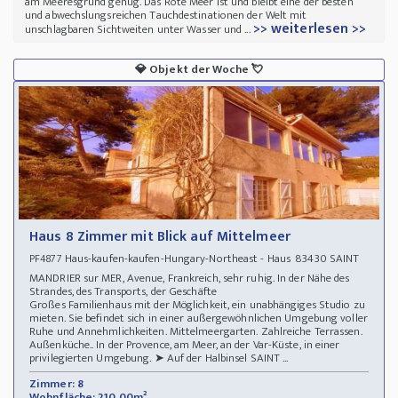
am Meeresgrund genug. Das Rote Meer ist und bleibt eine der besten
und abwechslungsreichen Tauchdestinationen der Welt mit
>> weiterlesen >>
unschlagbaren Sichtweiten unter Wasser und ...
💎
Objekt der Woche
💘
Haus 8 Zimmer mit Blick auf Mittelmeer
Haus-kaufen-kaufen-Hungary-Northeast - Haus 83430 SAINT
PF4877
MANDRIER sur MER, Avenue, Frankreich, sehr ruhig. In der Nähe des
Strandes, des Transports, der Geschäfte
Großes Familienhaus mit der Möglichkeit, ein unabhängiges Studio zu
mieten. Sie befindet sich in einer außergewöhnlichen Umgebung voller
Ruhe und Annehmlichkeiten. Mittelmeergarten. Zahlreiche Terrassen.
Außenküche.. In der Provence, am Meer, an der Var-Küste, in einer
privilegierten Umgebung. ➤ Auf der Halbinsel SAINT ...
Zimmer: 8
Wohnfläche: 210,00m²