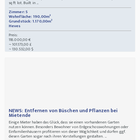
sq ft lot. Built in ...
Zimmer: 5
Wohnfläche: 190,00m²
Grundstück: 1.170,00m²
Heves
Preis:
118.000,00 €
~ 101.173,00 £
~ 130.532,00 $
NEWS: Entfernen von Büschen und Pflanzen bei
Mietende
Einige Mieter haben das Glück, dass sie einen vorhandenen Garten
nutzen können. Besonders Bewohner von Erdgeschosswohnungen oder
Einfamilienhäusern profitieren von dieser Möglichkeit und dürfen ggf.
diesen Garten sogar nach ihren Vorstellungen gestalten. ...