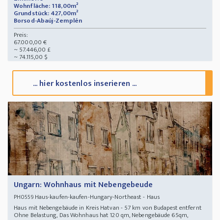
Wohnfläche: 118,00m²
Grundstück: 427,00m²
Borsod-Abaúj-Zemplén
Preis:
67.000,00 €
~ 57.446,00 £
~ 74.115,00 $
... hier kostenlos inserieren ...
Ungarn: Wohnhaus mit Nebengebeude
Haus-kaufen-kaufen-Hungary-Northeast - Haus
PH0559
Haus mit Nebengebäude in Kreis Hatvan - 57 km von Budapest entfernt
Ohne Belastung, Das Wohnhaus hat 120 qm, Nebengebäude 65qm,