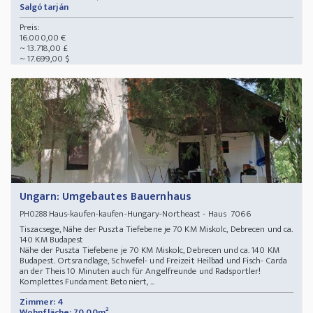
Salgótarján
Preis:
16.000,00 €
~ 13.718,00 £
~ 17.699,00 $
Ungarn: Umgebautes Bauernhaus
Haus-kaufen-kaufen-Hungary-Northeast - Haus 7066
PH0288
Tiszacsege, Nähe der Puszta Tiefebene je 70 KM Miskolc, Debrecen und ca.
140 KM Budapest
Nähe der Puszta Tiefebene je 70 KM Miskolc, Debrecen und ca. 140 KM
Budapest. Ortsrandlage, Schwefel- und Freizeit Heilbad und Fisch- Carda
an der Theis 10 Minuten auch für Angelfreunde und Radsportler!
Komplettes Fundament Betoniert, ...
Zimmer: 4
Wohnfläche: 70,00m²