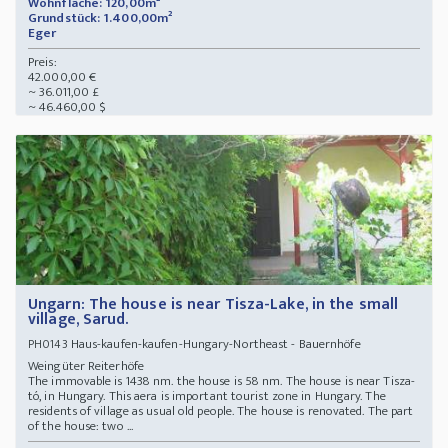
Wohnfläche: 120,00m²
Grundstück: 1.400,00m²
Eger
Preis:
42.000,00 €
~ 36.011,00 £
~ 46.460,00 $
Ungarn: The house is near Tisza-Lake, in the small
village, Sarud.
Haus-kaufen-kaufen-Hungary-Northeast - Bauernhöfe
PH0143
Weingüter Reiterhöfe
The immovable is 1438 nm. the house is 58 nm. The house is near Tisza-
tó, in Hungary. This aera is important tourist zone in Hungary. The
residents of village as usual old people. The house is renovated. The part
of the house: two ...