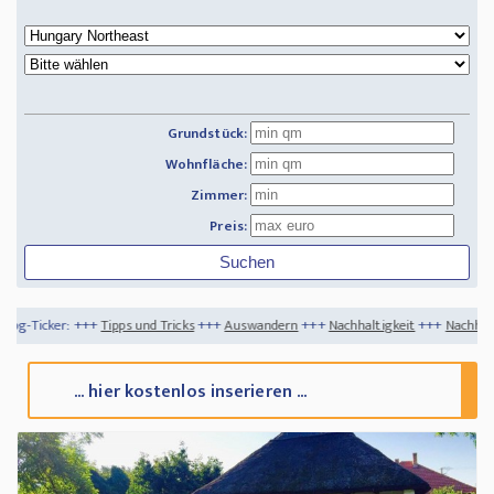
Grundstück:
Wohnfläche:
Zimmer:
Preis:
pps und Tricks
+++
Auswandern
+++
Nachhaltigkeit
+++
Nachhaltig Backen - So gel
... hier kostenlos inserieren ...