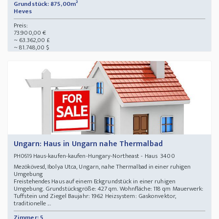
Grundstück: 875,00m²
Heves
Preis:
73.900,00 €
~ 63.362,00 £
~ 81.748,00 $
Ungarn: Haus in Ungarn nahe Thermalbad
Haus-kaufen-kaufen-Hungary-Northeast - Haus 3400
PH0619
Mezökövesd, Ibolya Utca, Ungarn, nahe Thermalbad in einer ruhigen
Umgebung
Freistehendes Haus auf einem Eckgrundstück in einer ruhigen
Umgebung. Grundstücksgröße: 427 qm. Wohnfläche: 118 qm Mauerwerk:
Tuffstein und Ziegel Baujahr: 1962 Heizsystem: Gaskonvektor,
traditionelle ...
Zimmer: 5