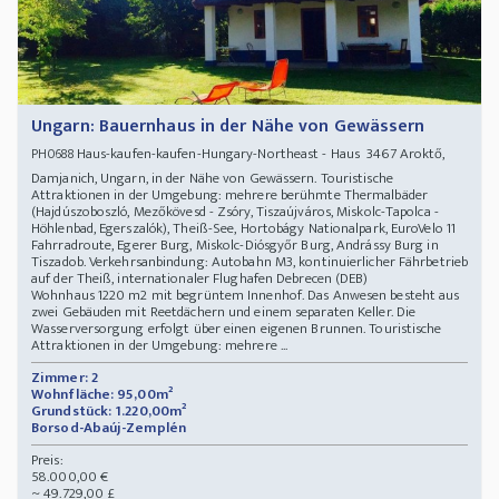
Ungarn: Bauernhaus in der Nähe von Gewässern
Haus-kaufen-kaufen-Hungary-Northeast - Haus 3467 Aroktő,
PH0688
Damjanich, Ungarn, in der Nähe von Gewässern. Touristische
Attraktionen in der Umgebung: mehrere berühmte Thermalbäder
(Hajdúszoboszló, Mezőkövesd - Zsóry, Tiszaújváros, Miskolc-Tapolca -
Höhlenbad, Egerszalók), Theiß-See, Hortobágy Nationalpark, EuroVelo 11
Fahrradroute, Egerer Burg, Miskolc-Diósgyőr Burg, Andrássy Burg in
Tiszadob. Verkehrsanbindung: Autobahn M3, kontinuierlicher Fährbetrieb
auf der Theiß, internationaler Flughafen Debrecen (DEB)
Wohnhaus 1220 m2 mit begrüntem Innenhof. Das Anwesen besteht aus
zwei Gebäuden mit Reetdächern und einem separaten Keller. Die
Wasserversorgung erfolgt über einen eigenen Brunnen. Touristische
Attraktionen in der Umgebung: mehrere ...
Zimmer: 2
Wohnfläche: 95,00m²
Grundstück: 1.220,00m²
Borsod-Abaúj-Zemplén
Preis:
58.000,00 €
~ 49.729,00 £