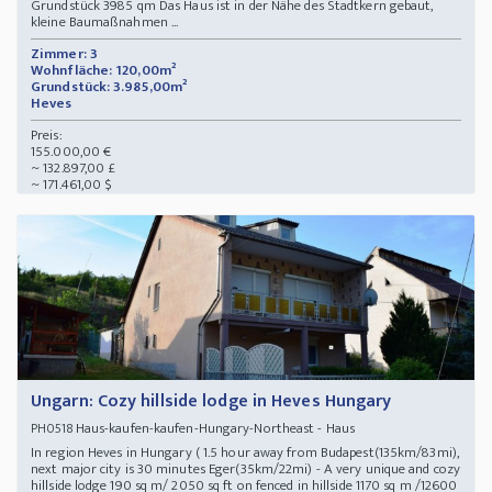
Grundstück 3985 qm Das Haus ist in der Nähe des Stadtkern gebaut,
kleine Baumaßnahmen ...
Zimmer: 3
Wohnfläche: 120,00m²
Grundstück: 3.985,00m²
Heves
Preis:
155.000,00 €
~ 132.897,00 £
~ 171.461,00 $
Ungarn: Cozy hillside lodge in Heves Hungary
Haus-kaufen-kaufen-Hungary-Northeast - Haus
PH0518
In region Heves in Hungary ( 1.5 hour away from Budapest(135km/83mi),
next major city is 30 minutes Eger(35km/22mi) - A very unique and cozy
hillside lodge 190 sq m/ 2050 sq ft on fenced in hillside 1170 sq m /12600