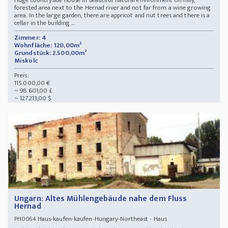
Huge countryside house in beautiful natural environment on hilly,
forested area next to the Hernad river and not far from a wine growing
area. In the large garden, there are appricot and nut trees and there is a
cellar in the building ...
Zimmer: 4
Wohnfläche: 120,00m²
Grundstück: 2.500,00m²
Miskolc
Preis:
115.000,00 €
~ 98.601,00 £
~ 127.213,00 $
Ungarn: Altes Mühlengebäude nahe dem Fluss
Hernad
Haus-kaufen-kaufen-Hungary-Northeast - Haus
PH0064