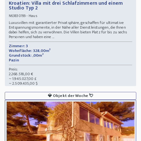
Kroatien: Villa mit drei Schlafzimmern und einem
Studio Typ 2
- Haus
N63830199
Luxusvillen mit garantierter Privatsphäre, geschaffen für ultimative
Entspannungsmomente, in der Nähe aller Dienstleistungen, die Ihnen
dabei helfen, sich zu verwöhnen. Die Villen bieten Platz für bis zu sechs
Personen und haben eine ...
Zimmer: 3
Wohnfläche: 328,00m²
Grundstück: ,00m²
Pazin
Preis:
2.268.518,00 €
~ 1.945.027,00 £
~ 2.509.435,00 $
💎
Objekt der Woche
💘