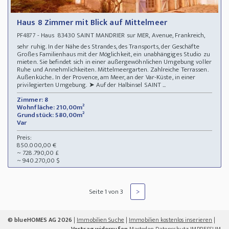
Haus 8 Zimmer mit Blick auf Mittelmeer
- Haus 83430 SAINT MANDRIER sur MER, Avenue, Frankreich,
PF4877
sehr ruhig. In der Nähe des Strandes, des Transports, der Geschäfte
Großes Familienhaus mit der Möglichkeit, ein unabhängiges Studio zu
mieten. Sie befindet sich in einer außergewöhnlichen Umgebung voller
Ruhe und Annehmlichkeiten. Mittelmeergarten. Zahlreiche Terrassen.
Außenküche.. In der Provence, am Meer, an der Var-Küste, in einer
privilegierten Umgebung. ➤ Auf der Halbinsel SAINT ...
Zimmer: 8
Wohnfläche: 210,00m²
Grundstück: 580,00m²
Var
Preis:
850.000,00 €
~ 728.790,00 £
~ 940.270,00 $
>
Seite 1 von 3
© blueHOMES AG 2026
|
Immobilien Suche
|
Immobilien kostenlos inserieren
|