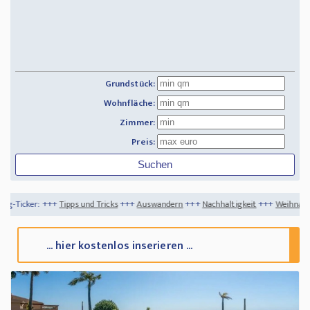
Grundstück:
Wohnfläche:
Zimmer:
Preis:
ps und Tricks
+++
Auswandern
+++
Nachhaltigkeit
+++
Weihnachtsfeiertage auf Kap
... hier kostenlos inserieren ...