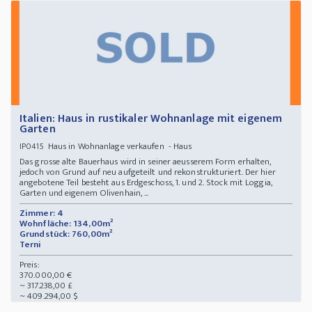
Italien: Haus in rustikaler Wohnanlage mit eigenem
Garten
Haus in Wohnanlage verkaufen - Haus
IP0415
Das grosse alte Bauerhaus wird in seiner aeusserem Form erhalten,
jedoch von Grund auf neu aufgeteilt und rekonstrukturiert. Der hier
angebotene Teil besteht aus Erdgeschoss, 1. und 2. Stock mit Loggia,
Garten und eigenem Olivenhain, ...
Zimmer: 4
Wohnfläche: 134,00m²
Grundstück: 760,00m²
Terni
Preis:
370.000,00 €
~ 317.238,00 £
~ 409.294,00 $