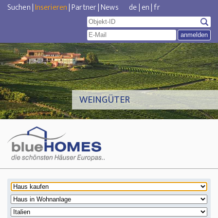
Suchen
|
Inserieren
|
Partner
|
News
de
|
en
|
fr
WEINGÜTER