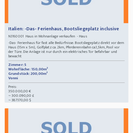
Italien: -Das- Ferienhaus, Bootsliegeplatz inclusive
Haus in Wohnanlage verkaufen - Haus
N3160001
-Das- Ferienhaus für fast alle Bedürfnisse. Bootsliegeplatz direkt vor dem
Haus (15m x 5m), Golfplatz ca. 2km, Pferderennbahn ca.1,5km, Pool vor
der Türe. Die Anlage ist nur durch ein elektrisches Tor befahrbar und
bewacht
Zimmer: 5
Wohnfläche: 150,00m²
Grundstück: 200,00m²
Vonni
Preis:
350.000,00 €
~ 300.090,00 £
~ 387.170,00 $