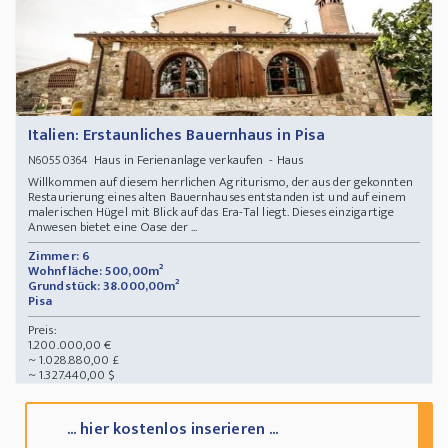
Italien: Erstaunliches Bauernhaus in Pisa
Haus in Ferienanlage verkaufen - Haus
N60550364
Willkommen auf diesem herrlichen Agriturismo, der aus der gekonnten
Restaurierung eines alten Bauernhauses entstanden ist und auf einem
malerischen Hügel mit Blick auf das Era-Tal liegt. Dieses einzigartige
Anwesen bietet eine Oase der ...
Zimmer: 6
Wohnfläche: 500,00m²
Grundstück: 38.000,00m²
Pisa
Preis:
1.200.000,00 €
~ 1.028.880,00 £
~ 1.327.440,00 $
... hier kostenlos inserieren ...