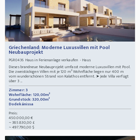
Griechenland: Moderne Luxusvillen mit Pool
Neubauprojekt
Haus in Ferienanlage verkaufen - Haus
PGR0436
Dieses brandneue Neubauprojekt umfasst moderne Luxusvillen mit Pool.
Die zweistöckigen Villen mit je 120 m² Wohnfläche liegen nur 400 m
vom wunderschönen Strand von Kalathos entfernt. ➤ Jede Villa verfügt
über 3 ...
Zimmer: 3
Wohnfläche: 120,00m²
Grundstück: 320,00m²
Dodekánissa
Preis:
450.000,00 €
~ 385.830,00 £
~ 497.790,00 $