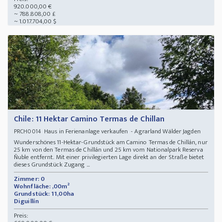
920.000,00 €
~ 788.808,00 £
~ 1.017.704,00 $
Chile: 11 Hektar Camino Termas de Chillan
Haus in Ferienanlage verkaufen - Agrarland Wälder Jagden
PRCH0014
Wunderschönes 11-Hektar-Grundstück am Camino Termas de Chillán, nur
25 km von den Termas de Chillán und 25 km vom Nationalpark Reserva
Ñuble entfernt. Mit einer privilegierten Lage direkt an der Straße bietet
dieses Grundstück Zugang ...
Zimmer: 0
Wohnfläche: ,00m²
Grundstück: 11,00ha
Diguillín
Preis: