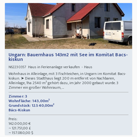
Ungarn: Bauernhaus 143m2 mit See im Komitat Bacs-
kiskun
Haus in Ferienanlage verkaufen - Haus
N62230357
Wohnhaus in Alleinlage, mit 3 Fischteichen, in Ungarn im Komitat Bacs-
kiskun. ➤ Dieses Stadthaus liegt 200 m entfernt von Nachbaren,
Alleinlage, 1ha 2540 m² gehört dazu, im Jahr 2000 gebaut wurde. 3
Zimmer ein großer Wohnraum, ...
Zimmer: 3
Wohnfläche: 143,00m²
Grundstück: 12.540,00m²
Bács-Kiskun
Preis:
142.000,00 €
~ 121.751,00 £
~ 157.080,00 $