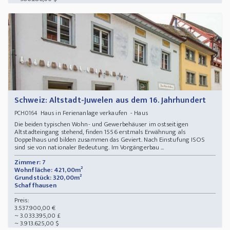
Schweiz: Altstadt-Juwelen aus dem 16. Jahrhundert
Haus in Ferienanlage verkaufen - Haus
PCH0164
Die beiden typischen Wohn- und Gewerbehäuser im ostseitigen
Altstadteingang stehend, finden 1556 erstmals Erwähnung als
Doppelhaus und bilden zusammen das Geviert. Nach Einstufung ISOS
sind sie von nationaler Bedeutung. Im Vorgängerbau ...
Zimmer: 7
Wohnfläche: 421,00m²
Grundstück: 320,00m²
Schaffhausen
Preis:
3.537.900,00 €
~ 3.033.395,00 £
~ 3.913.625,00 $