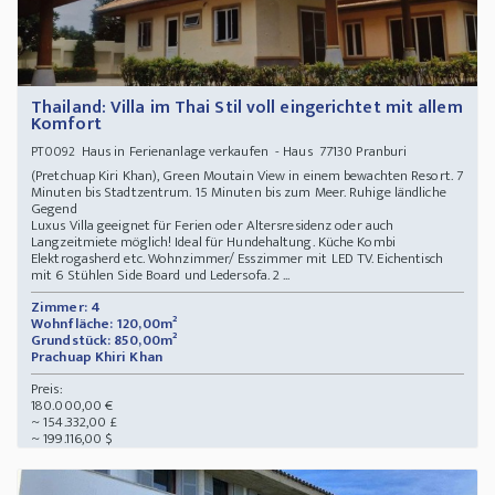
Thailand: Villa im Thai Stil voll eingerichtet mit allem
Komfort
Haus in Ferienanlage verkaufen - Haus 77130 Pranburi
PT0092
(Pretchuap Kiri Khan), Green Moutain View in einem bewachten Resort. 7
Minuten bis Stadtzentrum. 15 Minuten bis zum Meer. Ruhige ländliche
Gegend
Luxus Villa geeignet für Ferien oder Altersresidenz oder auch
Langzeitmiete möglich! Ideal für Hundehaltung. Küche Kombi
Elektrogasherd etc. Wohnzimmer/ Esszimmer mit LED TV. Eichentisch
mit 6 Stühlen Side Board und Ledersofa. 2 ...
Zimmer: 4
Wohnfläche: 120,00m²
Grundstück: 850,00m²
Prachuap Khiri Khan
Preis:
180.000,00 €
~ 154.332,00 £
~ 199.116,00 $