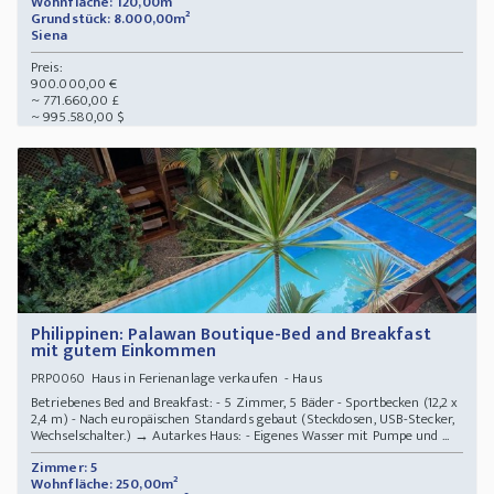
Wohnfläche: 120,00m²
Grundstück: 8.000,00m²
Siena
Preis:
900.000,00 €
~ 771.660,00 £
~ 995.580,00 $
Philippinen: Palawan Boutique-Bed and Breakfast
mit gutem Einkommen
Haus in Ferienanlage verkaufen - Haus
PRP0060
Betriebenes Bed and Breakfast: - 5 Zimmer, 5 Bäder - Sportbecken (12,2 x
2,4 m) - Nach europäischen Standards gebaut (Steckdosen, USB-Stecker,
Wechselschalter.) → Autarkes Haus: - Eigenes Wasser mit Pumpe und ...
Zimmer: 5
Wohnfläche: 250,00m²