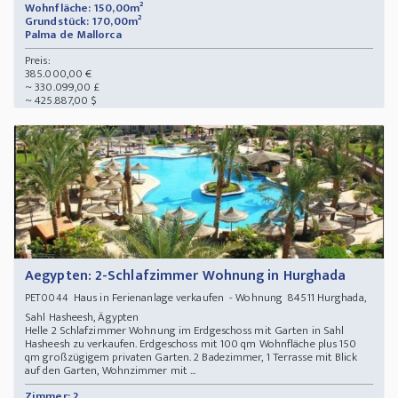
Wohnfläche: 150,00m²
Grundstück: 170,00m²
Palma de Mallorca
Preis:
385.000,00 €
~ 330.099,00 £
~ 425.887,00 $
Aegypten: 2-Schlafzimmer Wohnung in Hurghada
Haus in Ferienanlage verkaufen - Wohnung 84511 Hurghada,
PET0044
Sahl Hasheesh, Ägypten
Helle 2 Schlafzimmer Wohnung im Erdgeschoss mit Garten in Sahl
Hasheesh zu verkaufen. Erdgeschoss mit 100 qm Wohnfläche plus 150
qm großzügigem privaten Garten. 2 Badezimmer, 1 Terrasse mit Blick
auf den Garten, Wohnzimmer mit ...
Zimmer: 2