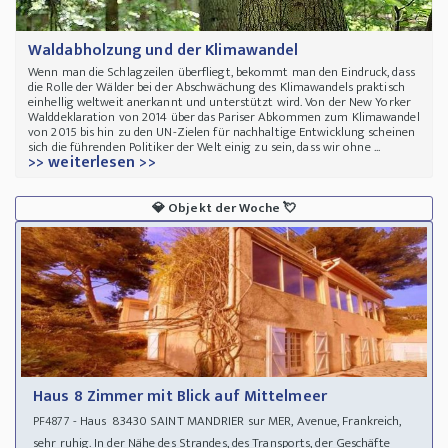
Waldabholzung und der Klimawandel
Wenn man die Schlagzeilen überfliegt, bekommt man den Eindruck, dass
die Rolle der Wälder bei der Abschwächung des Klimawandels praktisch
einhellig weltweit anerkannt und unterstützt wird. Von der New Yorker
Walddeklaration von 2014 über das Pariser Abkommen zum Klimawandel
von 2015 bis hin zu den UN-Zielen für nachhaltige Entwicklung scheinen
sich die führenden Politiker der Welt einig zu sein, dass wir ohne ...
>> weiterlesen >>
💎
Objekt der Woche
💘
Haus 8 Zimmer mit Blick auf Mittelmeer
- Haus 83430 SAINT MANDRIER sur MER, Avenue, Frankreich,
PF4877
sehr ruhig. In der Nähe des Strandes, des Transports, der Geschäfte