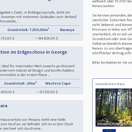
weltweit über 10.000 be
heraussuchen.
ebiets Zselic, in Boldogasszonyfa, steht ein
Sie kennen jemanden, de
hes Anwesen mit mehreren Gebäuden zum Verkauf.
ziemlicher Sicherheit fin
hnzwecke, ...
nicht bekannt und können 
Provision in Höhe von 10
Grundstück: 7.200,00m²
Baranya
unerheblich, ob es sich 
7.753,00 £
~ 164.824,00 $
Grundstück oder eine Ge
Selbstverständlich könne
heraus zu uns übertrage
tition im Erdgeschoss in George
schriftlicher Vertrag erfo
Bitte kontaktieren Sie 
t ideal für maximalen Wertzuwachs positioniert
 modernem Industrial-Design und komfortablem,
mobilie in der ersten Phase ...
Grundstück: ,00m²
Western Cape
Immobilien Harz
.601,00 £
~ 127.213,00 $
cara
hausviertels von Pescara steht eine helle
zum Kauf an; sie befindet sich im ersten Stock
zeichnet sich durch eine ...