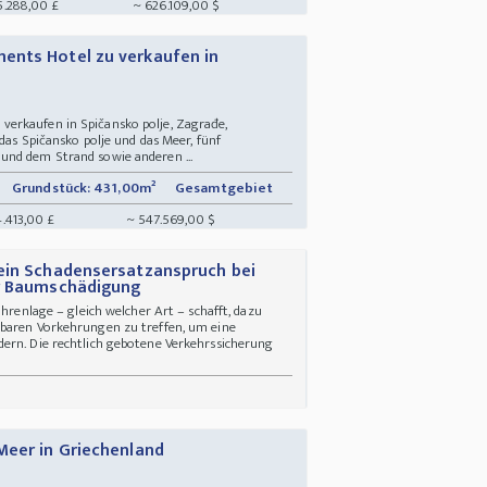
5.288,00 £
~ 626.109,00 $
ents Hotel zu verkaufen in
erkaufen in Spičansko polje, Zagrađe,
das Spičansko polje und das Meer, fünf
und dem Strand sowie anderen ...
Grundstück: 431,00m²
Gesamtgebiet
4.413,00 £
~ 547.569,00 $
ein Schadensersatzanspruch bei
er Baumschädigung
ahrenlage – gleich welcher Art – schafft, dazu
tbaren Vorkehrungen zu treffen, um eine
ern. Die rechtlich gebotene Verkehrssicherung
Meer in Griechenland