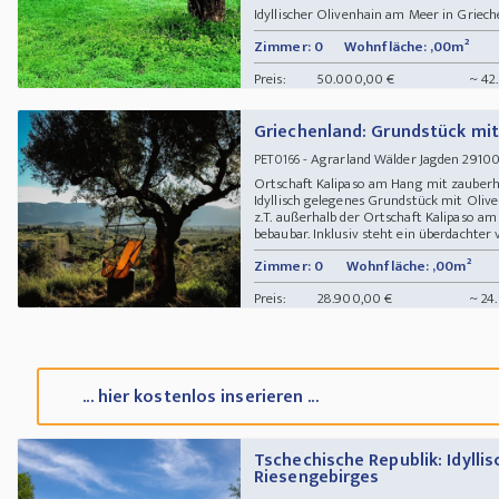
Idyllischer Olivenhain am Meer in Griec
Zimmer: 0
Wohnfläche: ,00m²
Preis:
50.000,00 €
~ 42
Griechenland: Grundstück mit
- Agrarland Wälder Jagden 29100 
PET0166
Ortschaft Kalipaso am Hang mit zauberh
Idyllisch gelegenes Grundstück mit Olive
z.T. außerhalb der Ortschaft Kalipaso am 
bebaubar. Inklusiv steht ein überdachter v
Zimmer: 0
Wohnfläche: ,00m²
Preis:
28.900,00 €
~ 24
... hier kostenlos inserieren ...
Tschechische Republik: Idyll
Riesengebirges