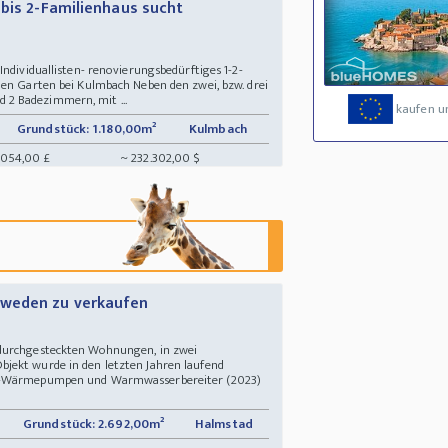
 bis 2-Familienhaus sucht
Individuallisten- renovierungsbedürftiges 1-2-
ßen Garten bei Kulmbach Neben den zwei, bzw. drei
2 Badezimmern, mit ...
kaufen u
Grundstück: 1.180,00m²
Kulmbach
.054,00 £
~ 232.302,00 $
hweden zu verkaufen
 durchgesteckten Wohnungen, in zwei
jekt wurde in den letzten Jahren laufend
ft-Wärmepumpen und Warmwasserbereiter (2023)
Grundstück: 2.692,00m²
Halmstad