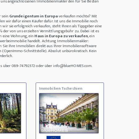
i uns angeschlossenen Immobilienmakler den für Sie Besten
r sein
Grundeigentum in Europa
verkaufen möchte? Mit
den wir dafür einen Käufer dafür. Ist uns die Immobilie noch
wir sie erfolgreich verkaufen, steht Ihnen als Tippgeber eine
% der von uns erzielten Vermittlungsgebühr zu. Dabei ist es
um eine Wohnung, ein
Haus in Europa zu verkaufen
, ein
werbeimmobilie handelt. Achtung Immobilienmakler:
n Sie Ihre Immobilien direkt aus Ihrer Immobiliensoftware
n (OpenImmo-Schnittstelle). Absolut unbürokratisch. Kein
rderlich.
uns über 089-74792372 oder über info@blueHOMES.com.
Immobilien Tschechien