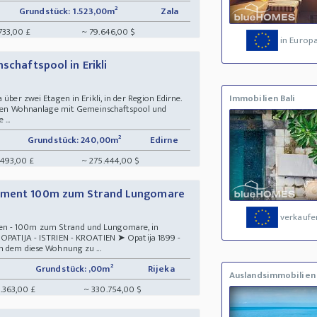
Grundstück: 1.523,00m²
Zala
733,00 £
~ 79.646,00 $
in Europ
schaftspool in Erikli
 über zwei Etagen in Erikli, in der Region Edirne.
Immobilien Bali
legten Wohnanlage mit Gemeinschaftspool und
...
Grundstück: 240,00m²
Edirne
.493,00 £
~ 275.444,00 $
rtment 100m zum Strand Lungomare
verkaufe
en - 100m zum Strand und Lungomare, in
 OPATIJA - ISTRIEN - KROATIEN ➤ Opatija 1899 -
n dem diese Wohnung zu ...
Grundstück: ,00m²
Rijeka
Auslandsimmobilien
.363,00 £
~ 330.754,00 $