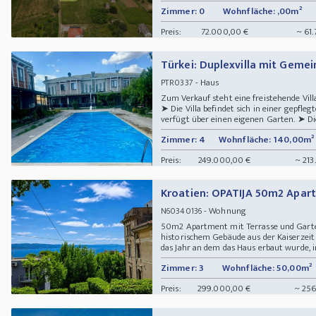
Zimmer: 0
Wohnfläche: ,00m²
Preis:
72.000,00 €
~ 61.
Türkei: Duplexvilla mit Gemein
- Haus
PTR0337
Zum Verkauf steht eine freistehende Villa
➤ Die Villa befindet sich in einer gepf
verfügt über einen eigenen Garten. ➤ Die 
Zimmer: 4
Wohnfläche: 140,00m²
Preis:
249.000,00 €
~ 213
Kroatien: OPATIJA 50m2 Apa
- Wohnung
N60340136
50m2 Apartment mit Terrasse und Gart
historischem Gebäude aus der Kaiserzeit
das Jahr an dem das Haus erbaut wurde, i
Zimmer: 3
Wohnfläche: 50,00m²
Preis:
299.000,00 €
~ 256