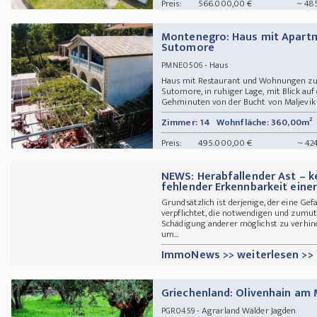
Preis:
566.000,00 €
~ 48
Montenegro: Haus mit Apartm
Sutomore
- Haus
PMNE0506
Haus mit Restaurant und Wohnungen zu v
Sutomore, in ruhiger Lage, mit Blick auf 
Gehminuten von der Bucht von Maljevik 
Zimmer: 14
Wohnfläche: 360,00m²
Preis:
495.000,00 €
~ 42
NEWS: Herabfallender Ast – k
fehlender Erkennbarkeit ein
Grundsätzlich ist derjenige, der eine Gef
verpflichtet, die notwendigen und zumu
Schädigung anderer möglichst zu verhind
um...
ImmoNews >> weiterlesen >>
Griechenland: Olivenhain am 
- Agrarland Wälder Jagden
PGR0459