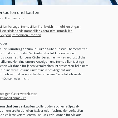
rkaufen und kaufen
a - Themensuche
ilien Portugal
Immobilien Frankreich
Immobilien Ungarn
lien Niederlande
Immobilien Costa Rica
Immobilien
 Zypern
Immobilien Kroatien
ropa
e Ihr
Grundeigentum in Europa
über unsere Themenseiten.
er und auch für den Verkäufer absolut kostenfrei und
rovisionsfrei. Nur dem Käufer berechnen wir eine ortsübliche
bilienmakler sind unsere Anzeigen und Immobilien-Listings
achen wir Ihnen für jeden vermittelten Interessenten bei einem
a
ein individuelles und unverbindliches Angebot auf
Immobilienmakler entscheiden in jedem Einzelfall ob sie den
n!
+++
Vorweihnachtliche Stimmung in Kanada
+++
Wie entwickeln sich Zinsen un
möchten oder nicht.
zeigen für Privatanbieter
 Immobilienmakler
enschaften verkaufen
wollen, oder auch eine Spezial-
 einem professionellen Makler oder Fachmakler verkaufen
 sich bitte vertrauensvoll an uns. Wir können für Sie aus