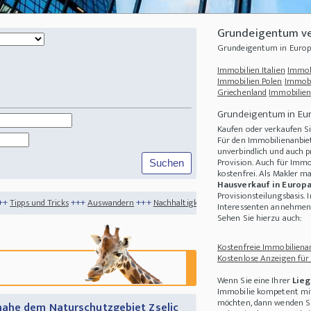
Grundeigentum ve
Grundeigentum in Europ
Immobilien Italien
Immob
Immobilien Polen
Immobi
Griechenland
Immobilien
Grundeigentum in Eu
Kaufen oder verkaufen Si
Für den Immobilienanbiet
unverbindlich und auch p
Provision. Auch für Immo
kostenfrei. Als Makler m
Hausverkauf in Europ
Provisionsteilungsbasis. 
+++
Auswandern
+++
Nachhaltigkeit
+++
Urlaub trotz Corona - das sollten Sie wisse
Interessenten annehmen 
Sehen Sie hierzu auch:
Kostenfreie Immobilienan
Kostenlose Anzeigen für
Wenn Sie eine Ihrer
Lieg
Immobilie kompetent mit
möchten, dann wenden Sie
nahe dem Naturschutzgebiet Zselic