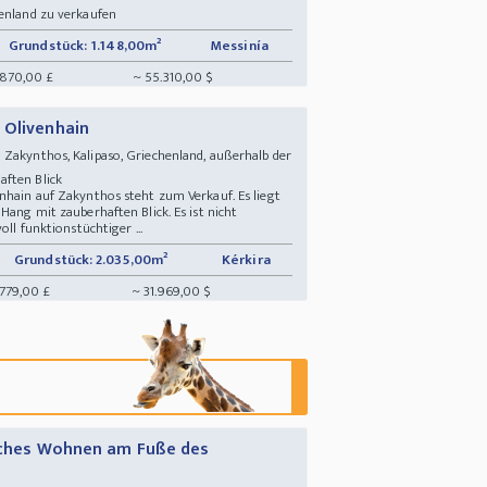
henland zu verkaufen
Grundstück: 1.148,00m²
Messinía
.870,00 £
~ 55.310,00 $
 Olivenhain
Zakynthos, Kalipaso, Griechenland, außerhalb der
aften Blick
nhain auf Zakynthos steht zum Verkauf. Es liegt
Hang mit zauberhaften Blick. Es ist nicht
oll funktionstüchtiger ...
Grundstück: 2.035,00m²
Kérkira
.779,00 £
~ 31.969,00 $
isches Wohnen am Fuße des