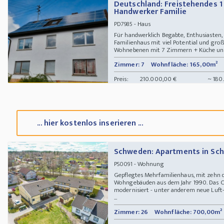
Deutschland: Freistehendes 1
Handwerker Familie
- Haus
PD7985
Für handwerklich Begabte, Enthusiasten, 
Familienhaus mit viel Potential und gro
Wohnebenen mit 7 Zimmern + Küche und 
Zimmer: 7
Wohnfläche: 165,00m²
Preis:
210.000,00 €
~ 180
... hier kostenlos inserieren ...
Schweden: Apartments in Sc
- Wohnung
PS0091
Gepflegtes Mehrfamilienhaus, mit zehn
Wohngebäuden aus dem Jahr 1990. Das Ob
modernisiert - unter anderem neue Lu
...
Zimmer: 26
Wohnfläche: 700,00m²