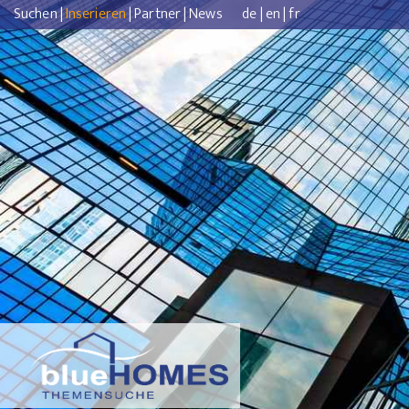
Suchen
|
Inserieren
|
Partner
|
News
de
|
en
|
fr