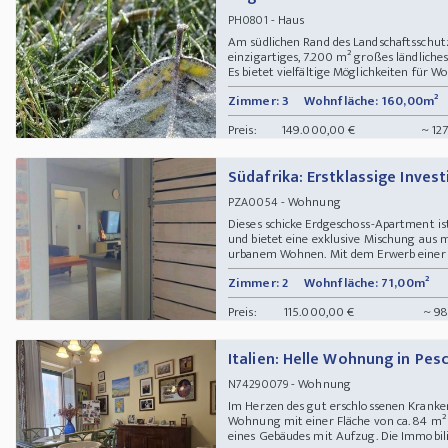
- Haus
PH0801
Am südlichen Rand des Landschaftsschutzg
einzigartiges, 7.200 m² großes ländlic
Es bietet vielfältige Möglichkeiten für Wo
Zimmer: 3
Wohnfläche: 160,00m²
Preis:
149.000,00 €
~ 12
Südafrika: Erstklassige Inves
- Wohnung
PZA0054
Dieses schicke Erdgeschoss-Apartment is
und bietet eine exklusive Mischung aus
urbanem Wohnen. Mit dem Erwerb einer Im
Zimmer: 2
Wohnfläche: 71,00m²
Preis:
115.000,00 €
~ 98
Italien: Helle Wohnung in Pes
- Wohnung
N74290079
Im Herzen des gut erschlossenen Kranken
Wohnung mit einer Fläche von ca. 84 m² 
eines Gebäudes mit Aufzug. Die Immobilie 