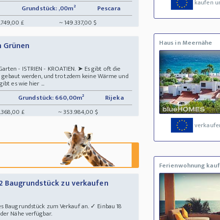
kaufen u
Grundstück: ,00m²
Pescara
.749,00 £
~ 149.337,00 $
Haus in Meernähe
m Grünen
rten - ISTRIEN - KROATIEN. ➤ Es gibt oft die
die gebaut werden, und trotzdem keine Wärme und
bt es wie hier ...
Grundstück: 660,00m²
Rijeka
.368,00 £
~ 353.984,00 $
verkaufe
Ferienwohnung kau
m2 Baugrundstück zu verkaufen
es Baugrundstück zum Verkauf an. ✓ Einbau 18
der Nähe verfügbar.