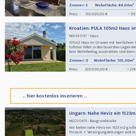
Zimmer: 3
Wohnfläche: 84,00m²
Preis:
135.000,00 €
~ 115
Kroatien: PULA 105m2 Haus i
- Haus
N60340137
105m2 Haus im Grünen mit herrlichem Ga
tollsten Villen in den teuersten Lagen 
kein Wohnfeeling ausstrahlen. Und dann gi
Zimmer: 0
Wohnfläche: 105,00m²
Preis:
320.000,00 €
~ 274
... hier kostenlos inserieren ...
Ungarn: Nahe Heviz ein 1523
- Baugrundstücke
N62230479
Wir bieten nahe Hévíz ein 1523 m2 groß
Prozent ✓ Versorgungsleitungen sind in 