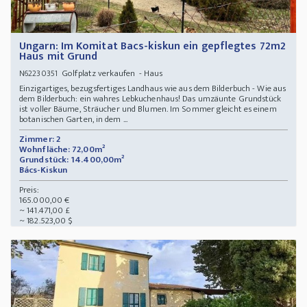
Ungarn: Im Komitat Bacs-kiskun ein gepflegtes 72m2
Haus mit Grund
Golfplatz verkaufen - Haus
N62230351
Einzigartiges, bezugsfertiges Landhaus wie aus dem Bilderbuch - Wie aus
dem Bilderbuch: ein wahres Lebkuchenhaus! Das umzäunte Grundstück
ist voller Bäume, Sträucher und Blumen. Im Sommer gleicht es einem
botanischen Garten, in dem ...
Zimmer: 2
Wohnfläche: 72,00m²
Grundstück: 14.400,00m²
Bács-Kiskun
Preis:
165.000,00 €
~ 141.471,00 £
~ 182.523,00 $