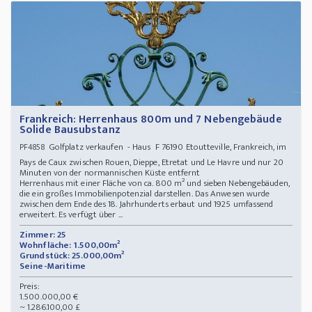
Frankreich: Herrenhaus 800m und 7 Nebengebäude
Solide Bausubstanz
Golfplatz verkaufen - Haus F 76190 Etoutteville, Frankreich, im
PF4858
Pays de Caux zwischen Rouen, Dieppe, Etretat und Le Havre und nur 20
Minuten von der normannischen Küste entfernt
Herrenhaus mit einer Fläche von ca. 800 m² und sieben Nebengebäuden,
die ein großes Immobilienpotenzial darstellen. Das Anwesen wurde
zwischen dem Ende des 18. Jahrhunderts erbaut und 1925 umfassend
erweitert. Es verfügt über ...
Zimmer: 25
Wohnfläche: 1.500,00m²
Grundstück: 25.000,00m²
Seine-Maritime
Preis:
1.500.000,00 €
~ 1.286.100,00 £