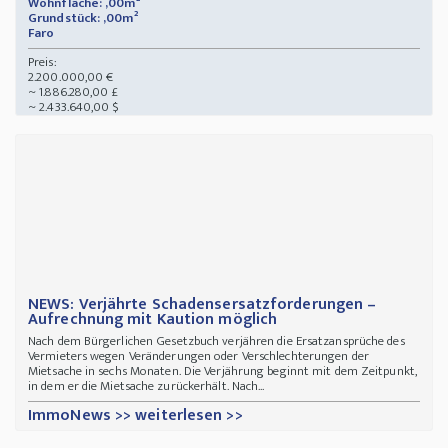
Wohnfläche: ,00m²
Grundstück: ,00m²
Faro
Preis:
2.200.000,00 €
~ 1.886.280,00 £
~ 2.433.640,00 $
NEWS: Verjährte Schadensersatzforderungen –
Aufrechnung mit Kaution möglich
Nach dem Bürgerlichen Gesetzbuch verjähren die Ersatzansprüche des
Vermieters wegen Veränderungen oder Verschlechterungen der
Mietsache in sechs Monaten. Die Verjährung beginnt mit dem Zeitpunkt,
in dem er die Mietsache zurückerhält. Nach...
ImmoNews >> weiterlesen >>