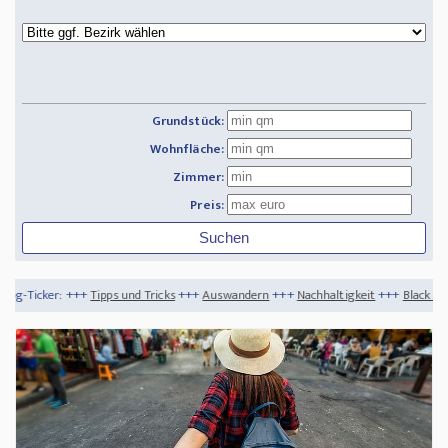
Grundstück:
Wohnfläche:
Zimmer:
Preis:
pps und Tricks
+++
Auswandern
+++
Nachhaltigkeit
+++
Black Friday - Die besten 