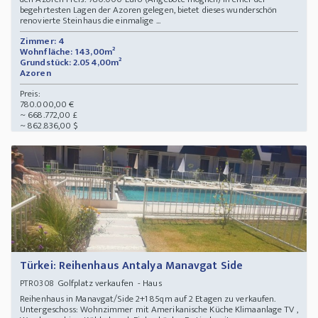
begehrtesten Lagen der Azoren gelegen, bietet dieses wunderschön
renovierte Steinhaus die einmalige ...
Zimmer: 4
Wohnfläche: 143,00m²
Grundstück: 2.054,00m²
Azoren
Preis:
780.000,00 €
~ 668.772,00 £
~ 862.836,00 $
Türkei: Reihenhaus Antalya Manavgat Side
Golfplatz verkaufen - Haus
PTR0308
Reihenhaus in Manavgat/Side 2+1 85qm auf 2 Etagen zu verkaufen.
Untergeschoss: Wohnzimmer mit Amerikanische Küche Klimaanlage TV ,