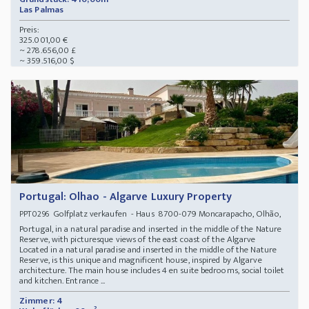
Las Palmas
Preis:
325.001,00 €
~ 278.656,00 £
~ 359.516,00 $
Portugal: Olhao - Algarve Luxury Property
Golfplatz verkaufen - Haus 8700-079 Moncarapacho, Olhão,
PPT0296
Portugal, in a natural paradise and inserted in the middle of the Nature
Reserve, with picturesque views of the east coast of the Algarve
Located in a natural paradise and inserted in the middle of the Nature
Reserve, is this unique and magnificent house, inspired by Algarve
architecture. The main house includes 4 en suite bedrooms, social toilet
and kitchen. Entrance ...
Zimmer: 4