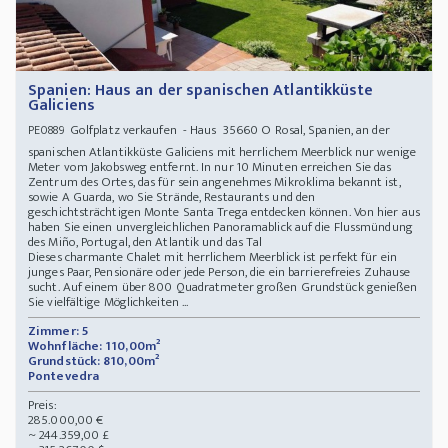
Spanien: Haus an der spanischen Atlantikküste
Galiciens
Golfplatz verkaufen - Haus 35660 O Rosal, Spanien, an der
PE0889
spanischen Atlantikküste Galiciens mit herrlichem Meerblick nur wenige
Meter vom Jakobsweg entfernt. In nur 10 Minuten erreichen Sie das
Zentrum des Ortes, das für sein angenehmes Mikroklima bekannt ist,
sowie A Guarda, wo Sie Strände, Restaurants und den
geschichtsträchtigen Monte Santa Trega entdecken können. Von hier aus
haben Sie einen unvergleichlichen Panoramablick auf die Flussmündung
des Miño, Portugal, den Atlantik und das Tal
Dieses charmante Chalet mit herrlichem Meerblick ist perfekt für ein
junges Paar, Pensionäre oder jede Person, die ein barrierefreies Zuhause
sucht. Auf einem über 800 Quadratmeter großen Grundstück genießen
Sie vielfältige Möglichkeiten ...
Zimmer: 5
Wohnfläche: 110,00m²
Grundstück: 810,00m²
Pontevedra
Preis:
285.000,00 €
~ 244.359,00 £